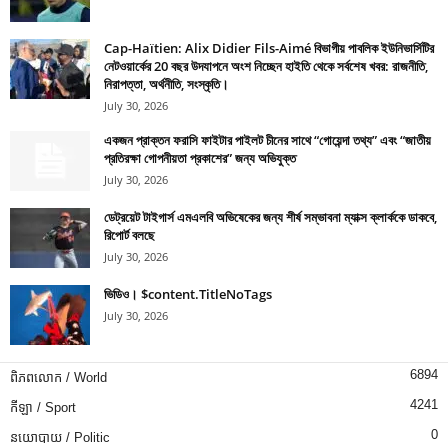
Cap-Haïtien: Alix Didier Fils-Aimé বিভাগীয় পাবলিক ইউনিভার্সিটির
নেটওয়ার্কের 20 বছর উদযাপনে অংশ নিচ্ছেন হাইতি থেকে সর্বশেষ খবর: রাজনীতি,
নিরাপত্তা, অর্থনীতি, সংস্কৃতি।
July 30, 2026
একজন প্রাক্তন ফরাসি ফাইটার পাইলট চীনের সাথে “গোয়েন্দা তথ্য” এবং “জাতীয়
প্রতিরক্ষা গোপনীয়তা প্রকাশের” জন্য অভিযুক্ত
July 30, 2026
ডেট্রয়েট টাইগার্স এমএলবি অভিষেকের জন্য শীর্ষ সম্ভাবনা ম্যাক্স ক্লার্ককে ডাকবে,
রিপোর্ট বলছে
July 30, 2026
ভিডিও। $content.TitleNoTags
July 30, 2026
6894
ពិភពលោក / World
4241
កីឡា / Sport
0
នយោបាយ / Politic