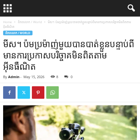
Home
ពិភពលោក / World
មីស។ ប៉ម​ប្រម៉ាញ់​មួយ​បាន​បាត់​ខ្លួន​បន្ទាប់​ពី​មាន​ការ​ប្រកាស​បរិច្ចាគ​មិន​ពិត​តាម​
អ៊ីនធឺណិត
ពិភពលោក / WORLD
មីស។ ប៉ម​ប្រម៉ាញ់​មួយ​បាន​បាត់​ខ្លួន​បន្ទាប់​ពី​
មាន​ការ​ប្រកាស​បរិច្ចាគ​មិន​ពិត​តាម​
អ៊ីនធឺណិត
By
Admin
-
May 15, 2026
8
0