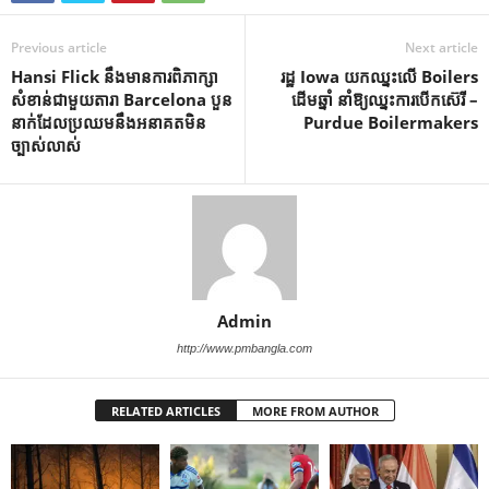
Previous article
Next article
Hansi Flick នឹង​មាន​ការ​ពិភាក្សា​
រដ្ឋ Iowa យកឈ្នះលើ Boilers
សំខាន់​ជាមួយ​តារា Barcelona បួន​
ដើមឆ្នាំ នាំឱ្យឈ្នះការបើកស៊េរី –
នាក់​ដែល​ប្រឈម​នឹង​អនាគត​មិន​
Purdue Boilermakers
ច្បាស់លាស់
Admin
http://www.pmbangla.com
RELATED ARTICLES
MORE FROM AUTHOR