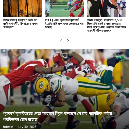
লাইভ ফায়ার। গিরোন্ডে “প্রথম দিন
লিগ 1। রেসিং ক্লাব ডি স্ট্রাসবার্গ
গাজায় গণহত্যা: ইস্রায়েলে 2,500
একটু আশাবাদী”, বিসকারোসে আগুন
ইয়োনি গোমিসকে আবার বেভারেনকে ধার
টিরও বেশি ভারতীয় অস্ত্র সরবরাহের
“নিয়ন্ত্রনে”
দিয়েছে
সাথে, নরেন্দ্র মোদি বেঞ্জামিন নেতানিয়াহুর
সহযোগী স্বীকার করেছেন
প্যাকার্স ক্যারিয়ারের নেতা আহমান গ্রিন বলেছেন যে তার প্রাথমিক পর্যায়ে
পারকিনসন রোগ রয়েছে
Admin
-
July 30, 2026