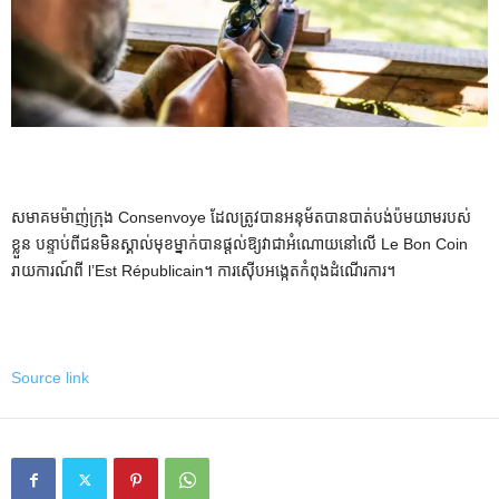
សមាគមម៉ាញ់ក្រុង Consenvoye ដែលត្រូវបានអនុម័តបានបាត់បង់ប៉មយាមរបស់
ខ្លួន បន្ទាប់ពីជនមិនស្គាល់មុខម្នាក់បានផ្តល់ឱ្យវាជាអំណោយនៅលើ Le Bon Coin
រាយការណ៍ពី l’Est Républicain។ ការស៊ើបអង្កេតកំពុងដំណើរការ។
Source link