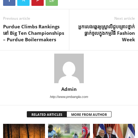
Previous article
Next article
Purdue Climbs Rankings
អ្នក​លេង​ឆ្នេរ​អូស្ត្រាលី​ជួប​គ្រោះថ្នាក់​
នៅ Big Ten Championships
ធ្លាក់​ចូល​ក្នុង​កម្មវិធី Fashion
– Purdue Boilermakers
Week
Admin
http://www.pmbangla.com
RELATED ARTICLES
MORE FROM AUTHOR