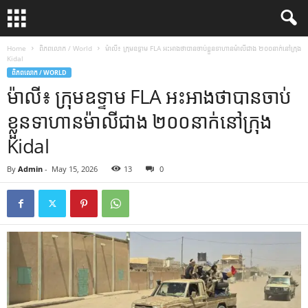
Home
ពិភពលោក / World
ម៉ាលី៖ ក្រុមឧទ្ទាម FLA អះអាង​ថា​បាន​ចាប់​ខ្លួន​ទាហាន​ម៉ាលី​ជាង ២០០នាក់​នៅ​ក្រុង
Kidal
ពិភពលោក / WORLD
ម៉ាលី៖ ក្រុមឧទ្ទាម FLA អះអាង​ថា​បាន​ចាប់​
ខ្លួន​ទាហាន​ម៉ាលី​ជាង ២០០នាក់​នៅ​ក្រុង
Kidal
By
Admin
-
May 15, 2026
13
0