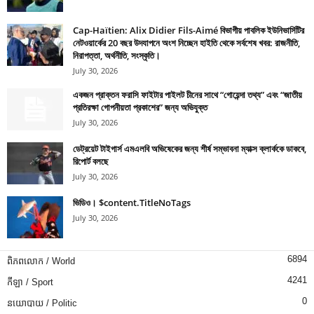
Cap-Haïtien: Alix Didier Fils-Aimé বিভাগীয় পাবলিক ইউনিভার্সিটির
নেটওয়ার্কের 20 বছর উদযাপনে অংশ নিচ্ছেন হাইতি থেকে সর্বশেষ খবর: রাজনীতি,
নিরাপত্তা, অর্থনীতি, সংস্কৃতি।
July 30, 2026
একজন প্রাক্তন ফরাসি ফাইটার পাইলট চীনের সাথে “গোয়েন্দা তথ্য” এবং “জাতীয়
প্রতিরক্ষা গোপনীয়তা প্রকাশের” জন্য অভিযুক্ত
July 30, 2026
ডেট্রয়েট টাইগার্স এমএলবি অভিষেকের জন্য শীর্ষ সম্ভাবনা ম্যাক্স ক্লার্ককে ডাকবে,
রিপোর্ট বলছে
July 30, 2026
ভিডিও। $content.TitleNoTags
July 30, 2026
6894
ពិភពលោក / World
4241
កីឡា / Sport
0
នយោបាយ / Politic