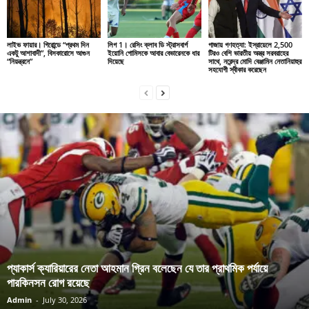
লাইভ ফায়ার। গিরোন্ডে “প্রথম দিন
লিগ 1। রেসিং ক্লাব ডি স্ট্রাসবার্গ
গাজায় গণহত্যা: ইস্রায়েলে 2,500
একটু আশাবাদী”, বিসকারোসে আগুন
ইয়োনি গোমিসকে আবার বেভারেনকে ধার
টিরও বেশি ভারতীয় অস্ত্র সরবরাহের
“নিয়ন্ত্রনে”
দিয়েছে
সাথে, নরেন্দ্র মোদি বেঞ্জামিন নেতানিয়াহুর
সহযোগী স্বীকার করেছেন
প্যাকার্স ক্যারিয়ারের নেতা আহমান গ্রিন বলেছেন যে তার প্রাথমিক পর্যায়ে
পারকিনসন রোগ রয়েছে
Admin
-
July 30, 2026