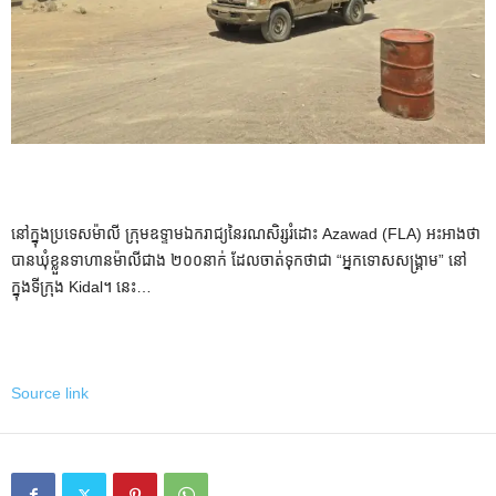
នៅក្នុងប្រទេសម៉ាលី ក្រុមឧទ្ទាមឯករាជ្យនៃរណសិរ្សរំដោះ Azawad (FLA) អះអាងថា
បានឃុំខ្លួនទាហានម៉ាលីជាង ២០០នាក់ ដែលចាត់ទុកថាជា “អ្នកទោសសង្រ្គាម” នៅ
ក្នុងទីក្រុង Kidal។ នេះ…
Source link