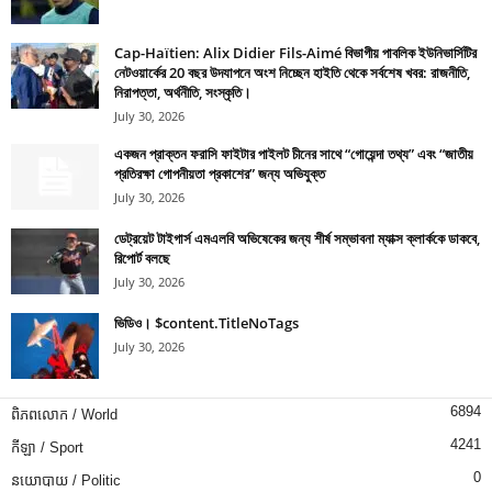
Cap-Haïtien: Alix Didier Fils-Aimé বিভাগীয় পাবলিক ইউনিভার্সিটির
নেটওয়ার্কের 20 বছর উদযাপনে অংশ নিচ্ছেন হাইতি থেকে সর্বশেষ খবর: রাজনীতি,
নিরাপত্তা, অর্থনীতি, সংস্কৃতি।
July 30, 2026
একজন প্রাক্তন ফরাসি ফাইটার পাইলট চীনের সাথে “গোয়েন্দা তথ্য” এবং “জাতীয়
প্রতিরক্ষা গোপনীয়তা প্রকাশের” জন্য অভিযুক্ত
July 30, 2026
ডেট্রয়েট টাইগার্স এমএলবি অভিষেকের জন্য শীর্ষ সম্ভাবনা ম্যাক্স ক্লার্ককে ডাকবে,
রিপোর্ট বলছে
July 30, 2026
ভিডিও। $content.TitleNoTags
July 30, 2026
6894
ពិភពលោក / World
4241
កីឡា / Sport
0
នយោបាយ / Politic