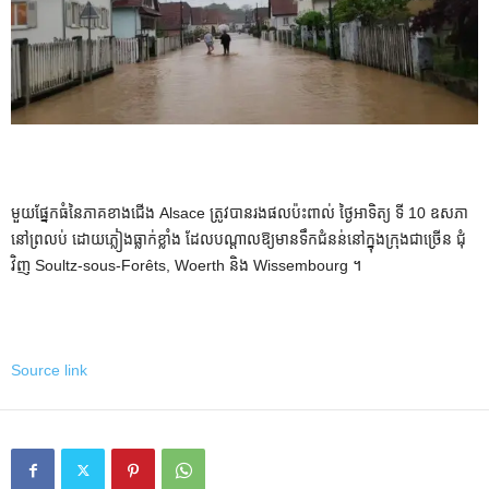
មួយផ្នែកធំនៃភាគខាងជើង Alsace ត្រូវបានរងផលប៉ះពាល់ ថ្ងៃអាទិត្យ ទី 10 ឧសភា
នៅព្រលប់ ដោយភ្លៀងធ្លាក់ខ្លាំង ដែលបណ្តាលឱ្យមានទឹកជំនន់នៅក្នុងក្រុងជាច្រើន ជុំ
វិញ Soultz-sous-Forêts, Woerth និង Wissembourg ។
Source link