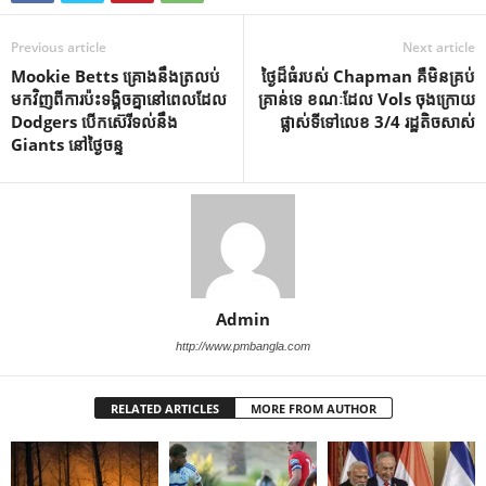
Previous article
Next article
Mookie Betts គ្រោងនឹងត្រលប់
ថ្ងៃដ៏ធំរបស់ Chapman គឺមិនគ្រប់
មកវិញពីការប៉ះទង្គិចគ្នានៅពេលដែល
គ្រាន់ទេ ខណៈដែល Vols ចុងក្រោយ
Dodgers បើកស៊េរីទល់នឹង
ផ្លាស់ទីទៅលេខ 3/4 រដ្ឋតិចសាស់
Giants នៅថ្ងៃចន្ទ
Admin
http://www.pmbangla.com
RELATED ARTICLES
MORE FROM AUTHOR