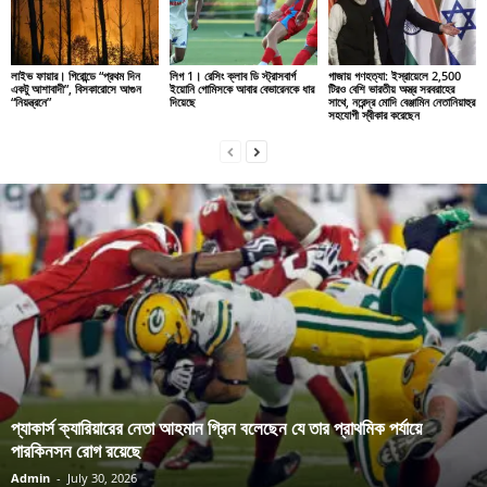
লাইভ ফায়ার। গিরোন্ডে “প্রথম দিন
লিগ 1। রেসিং ক্লাব ডি স্ট্রাসবার্গ
গাজায় গণহত্যা: ইস্রায়েলে 2,500
একটু আশাবাদী”, বিসকারোসে আগুন
ইয়োনি গোমিসকে আবার বেভারেনকে ধার
টিরও বেশি ভারতীয় অস্ত্র সরবরাহের
“নিয়ন্ত্রনে”
দিয়েছে
সাথে, নরেন্দ্র মোদি বেঞ্জামিন নেতানিয়াহুর
সহযোগী স্বীকার করেছেন
প্যাকার্স ক্যারিয়ারের নেতা আহমান গ্রিন বলেছেন যে তার প্রাথমিক পর্যায়ে
পারকিনসন রোগ রয়েছে
Admin
-
July 30, 2026