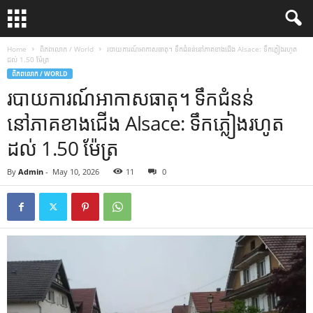
Home
ពិភពលោក / World
របាយការណ៍អាកាសធាតុ។ ទឹកជំនន់នៅភាគខាងជើង Alsace: ទឹកភ្លៀងរហូត
ដល់ 1.50 ម៉ែត្រ
ពិភពលោក / WORLD
របាយការណ៍អាកាសធាតុ។ ទឹកជំនន់
នៅភាគខាងជើង Alsace: ទឹកភ្លៀងរហូត
ដល់ 1.50 ម៉ែត្រ
By
Admin
-
May 10, 2026
11
0