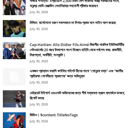
গাজায় গণহত্যা: ইস্রায়েলে 2,500 টিরও বেশি ভারতীয় অস্ত্র সরবরাহের সাথে,
নরেন্দ্র মোদি বেঞ্জামিন নেতানিয়াহুর সহযোগী স্বীকার করেছেন
July 30, 2026
নিশ্চিত: বার্সেলোনা তরুণ সফলভাবে লা লিগার প্রথম দলে সাইন আপ করেছে
July 30, 2026
Cap-Haïtien: Alix Didier Fils-Aimé বিভাগীয় পাবলিক ইউনিভার্সিটির
নেটওয়ার্কের 20 বছর উদযাপনে অংশ নিচ্ছেন হাইতি থেকে সর্বশেষ খবর: রাজনীতি,
নিরাপত্তা, অর্থনীতি, সংস্কৃতি।
July 30, 2026
একজন প্রাক্তন ফরাসি ফাইটার পাইলট চীনের সাথে “গোয়েন্দা তথ্য” এবং “জাতীয়
প্রতিরক্ষা গোপনীয়তা প্রকাশের” জন্য অভিযুক্ত
July 30, 2026
ডেট্রয়েট টাইগার্স এমএলবি অভিষেকের জন্য শীর্ষ সম্ভাবনা ম্যাক্স ক্লার্ককে ডাকবে,
রিপোর্ট বলছে
July 30, 2026
ভিডিও। $content.TitleNoTags
July 30, 2026