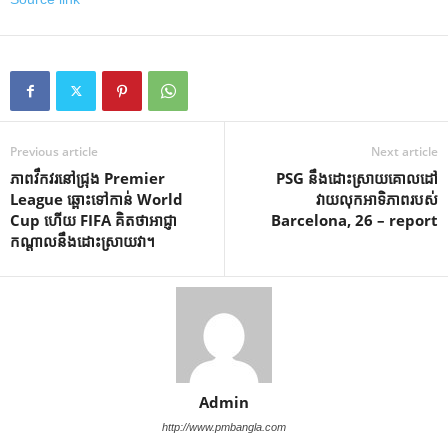
Previous article
Next article
ភាពវឹកវរនៅជ្រុង Premier
PSG នឹង​ដោះស្រាយ​គោលដៅ​
League ឆ្ពោះទៅកាន់ World
វាយលុក​អាទិភាព​របស់
Cup ហើយ FIFA គិតថាអាជ្ញា
Barcelona, ​​26 – report
កណ្តាលនឹងដោះស្រាយវា។
Admin
http://www.pmbangla.com