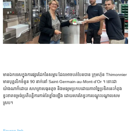
មានឯកទេសក្នុងការផ្សារដែកនៃសម្ភារៈដែលអាចបត់បែនបាន ក្រុមហ៊ុន Thimonnier
មានបុគ្គលិកចំនួន 90 នាក់នៅ Saint-Germain-au-Mont-d’Or ។ ទោះជា
យ៉ាងណាក៏ដោយ សហគ្រាសធុនតូច និងមធ្យមប្រកបដោយភាពច្នៃប្រឌិតនេះកំពុង
ខ្វះខាតទម្រង់ប្រតិបត្តិការកាន់តែខ្លាំងឡើង ដោយសារតែខ្វះការបណ្តុះបណ្តាលសម
ស្រប។
Source link