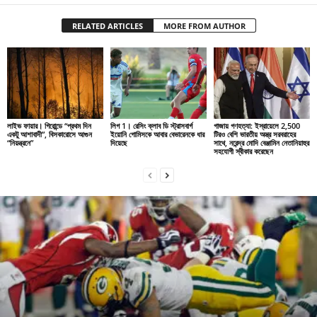
RELATED ARTICLES
MORE FROM AUTHOR
লাইভ ফায়ার। গিরোন্ডে “প্রথম দিন
লিগ 1। রেসিং ক্লাব ডি স্ট্রাসবার্গ
গাজায় গণহত্যা: ইস্রায়েলে 2,500
একটু আশাবাদী”, বিসকারোসে আগুন
ইয়োনি গোমিসকে আবার বেভারেনকে ধার
টিরও বেশি ভারতীয় অস্ত্র সরবরাহের
“নিয়ন্ত্রনে”
দিয়েছে
সাথে, নরেন্দ্র মোদি বেঞ্জামিন নেতানিয়াহুর
সহযোগী স্বীকার করেছেন