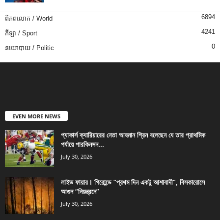
6894
ពិភពលោក / World
4241
កីឡា / Sport
0
នយោបាយ / Politic
EVEN MORE NEWS
প্যাকার্স ক্যারিয়ারের নেতা আহমান গ্রিন বলেছেন যে তার প্রাথমিক
পর্যায়ে পারকিনসন...
July 30, 2026
লাইভ ফায়ার। গিরোন্ডে “প্রথম দিন একটু আশাবাদী”, বিসকারোসে
আগুন “নিয়ন্ত্রনে”
July 30, 2026