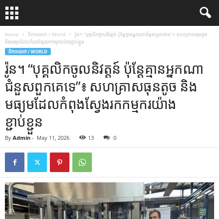
Home
ពិភពលោក / World
រ៉ូន។ “បុគ្គលិកចូលនិវត្តន៍ ប៉ុន្តែគ្មានអ្នកណាជំនួសពួកគេទេ”៖ សហគ្រាសធុនតូច
និងមធ្យមដែលកំពុងស្វែងរកកម្មករយ៉ាងខ្ជាប់ខ្ជួន
ពិភពលោក / WORLD
រ៉ូន។ “បុគ្គលិកចូលនិវត្តន៍ ប៉ុន្តែគ្មានអ្នកណា
ជំនួសពួកគេទេ”៖ សហគ្រាសធុនតូច និង
មធ្យមដែលកំពុងស្វែងរកកម្មករយ៉ាង
ខ្ជាប់ខ្ជួន
By
Admin
-
May 11, 2026
13
0