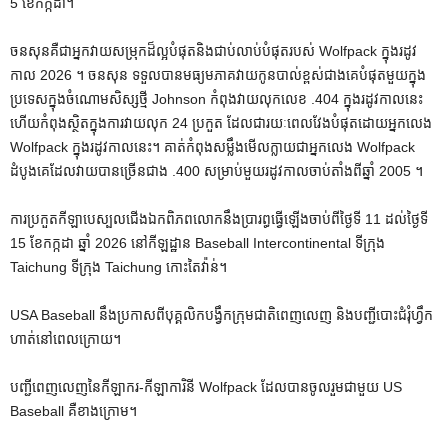
5 ខែកក្កដា។
ចនសុនគឺជាអ្នកវាយសម្រុកដ៏ល្អបំផុតនិងជាប់លាប់បំផុតរបស់ Wolfpack ក្នុងរដូវ
កាល 2026 ។ ចនសុន ទទួលបានមធ្យមភាគវាយកូនបាល់ខ្ពស់ជាងគេបំផុតមួយក្នុង
ប្រទេសក្នុងចំណោមសិស្សថ្មី Johnson កំពុងវាយលុកលេខ .404 ក្នុងរដូវកាលនេះ
ហើយកំពុងស្ថិតក្នុងការវាយលុក 24 ប្រកួត ដែលជារយៈពេលវែងបំផុតដោយអ្នកលេង
Wolfpack ក្នុងរដូវកាលនេះ។ គាត់កំពុងសម្លឹងមើលក្លាយជាអ្នកលេង Wolfpack
ដំបូងគេដែលវាយបានច្រើនជាង .400 សម្រាប់មួយរដូវកាលចាប់តាំងពីឆ្នាំ 2005 ។
ការប្រកួតកីឡាបេស្បលជើងឯកពិភពលោកនឹងប្រារព្ធធ្វើឡើងចាប់ពីថ្ងៃទី 11 ដល់ថ្ងៃទី
15 ខែកក្កដា ឆ្នាំ 2026 នៅកីឡដ្ឋាន Baseball Intercontinental ទីក្រុង
Taichung ទីក្រុង Taichung កោះតៃវ៉ាន់។
USA Baseball នឹងប្រកាសពីបុគ្គលិកបង្វឹកក្រុមជាតិពេញលេញ និងបញ្ជីបោះជំរុំហ្វឹក
ហាត់នៅពេលក្រោយ។
បញ្ជីពេញលេញនៃកីឡាករ-កីឡាការិនី Wolfpack ដែលបានចូលរួមជាមួយ US
Baseball គឺខាងក្រោម។