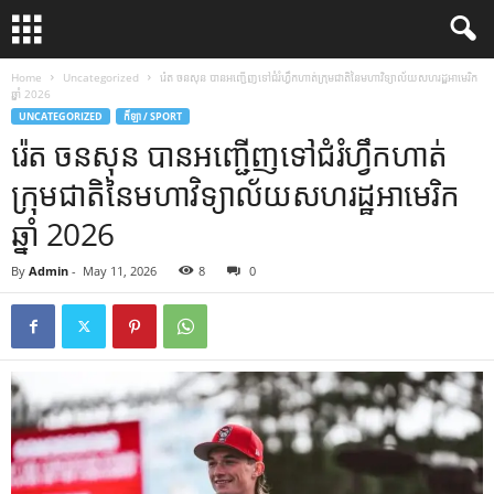
Home
Uncategorized
រ៉េត ចនសុន បានអញ្ជើញទៅជំរំហ្វឹកហាត់ក្រុមជាតិនៃមហាវិទ្យាល័យសហរដ្ឋអាមេរិក
ឆ្នាំ 2026
UNCATEGORIZED
កីឡា / SPORT
រ៉េត ចនសុន បានអញ្ជើញទៅជំរំហ្វឹកហាត់
ក្រុមជាតិនៃមហាវិទ្យាល័យសហរដ្ឋអាមេរិក
ឆ្នាំ 2026
By
Admin
-
May 11, 2026
8
0