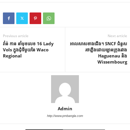
Previous article
Next article
វ៉ាន់ កាន នាំមុខលេខ 16 Lady
អាលសាសខាងជើង។ SNCF ជំនួស
Vols ក្នុងជុំទីមួយនៃ Waco
រថភ្លើងដោយឡានក្រុងរវាង
Regional
Haguenau និង
Wissembourg
Admin
http://www.pmbangla.com