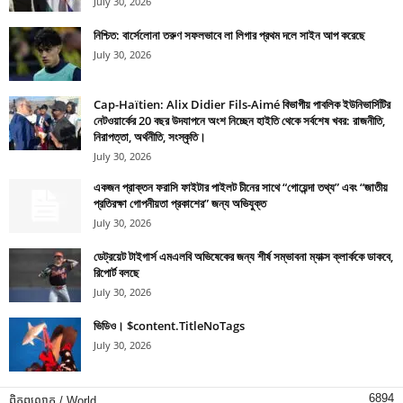
July 30, 2026
নিশ্চিত: বার্সেলোনা তরুণ সফলভাবে লা লিগার প্রথম দলে সাইন আপ করেছে
July 30, 2026
Cap-Haïtien: Alix Didier Fils-Aimé বিভাগীয় পাবলিক ইউনিভার্সিটির
নেটওয়ার্কের 20 বছর উদযাপনে অংশ নিচ্ছেন হাইতি থেকে সর্বশেষ খবর: রাজনীতি,
নিরাপত্তা, অর্থনীতি, সংস্কৃতি।
July 30, 2026
একজন প্রাক্তন ফরাসি ফাইটার পাইলট চীনের সাথে “গোয়েন্দা তথ্য” এবং “জাতীয়
প্রতিরক্ষা গোপনীয়তা প্রকাশের” জন্য অভিযুক্ত
July 30, 2026
ডেট্রয়েট টাইগার্স এমএলবি অভিষেকের জন্য শীর্ষ সম্ভাবনা ম্যাক্স ক্লার্ককে ডাকবে,
রিপোর্ট বলছে
July 30, 2026
ভিডিও। $content.TitleNoTags
July 30, 2026
6894
ពិភពលោក / World