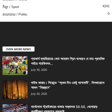
4241
កីឡា / Sport
0
នយោបាយ / Politic
EVEN MORE NEWS
প্যাকার্স ক্যারিয়ারের নেতা আহমান গ্রিন বলেছেন যে তার প্রাথমিক
পর্যায়ে পারকিনসন...
July 30, 2026
লাইভ ফায়ার। গিরোন্ডে “প্রথম দিন একটু আশাবাদী”, বিসকারোসে
আগুন “নিয়ন্ত্রনে”
July 30, 2026
বার্সেলোনা স্ট্রাইকারের থাকার সম্ভাবনা 50-50, খেলোয়াড়
পুনর্নবীকরণ প্রস্তাবে অসন্তুষ্ট