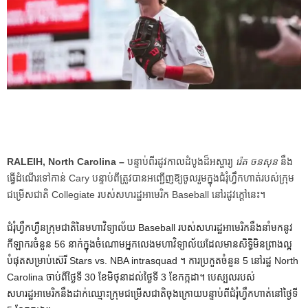
RALEIH, North Carolina –
បន្ទាប់ពីរដូវកាលដំបូងដ៏អស្ចារ្យ
រ៉េត ចនសុន
នឹង
ធ្វើដំណើរទៅកាន់ Cary បន្ទាប់ពីត្រូវបានអញ្ជើញឱ្យចូលរួមក្នុងជំរុំហ្វឹកហាត់របស់ក្រុម
ជម្រើសជាតិ Collegiate របស់សហរដ្ឋអាមេរិក Baseball នៅរដូវក្តៅនេះ។
ជំរុំហ្វឹកហ្វឺនក្រុមជាតិនៃមហាវិទ្យាល័យ Baseball របស់សហរដ្ឋអាមេរិកនឹងនាំមកនូវ
កីឡាករចំនួន 56 នាក់ក្នុងចំណោមអ្នកលេងមហាវិទ្យាល័យដែលមានសិទ្ធិមិនព្រាងល្អ
បំផុតសម្រាប់ស៊េរី Stars vs. NBA intrasquad ។ ការប្រកួតចំនួន 5 នៅរដ្ឋ North
Carolina ចាប់ពីថ្ងៃទី 30 ខែមិថុនាដល់ថ្ងៃទី 3 ខែកក្កដា។ បេស្បលរបស់
សហរដ្ឋអាមេរិកនឹងដាក់ឈ្មោះក្រុមជម្រើសជាតិចុងក្រោយបន្ទាប់ពីជំរុំហ្វឹកហាត់នៅថ្ងៃទី