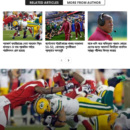
RELATED ARTICLES
MORE FROM AUTHOR
প্যাকার্স ক্যারিয়ারের নেতা আহমান গ্রিন
বার্সেলোনা স্ট্রাইকারের থাকার সম্ভাবনা
মাকে গুলি করে অভিযুক্ত প্রধান কোচের
বলেছেন যে তার প্রাথমিক পর্যায়ে
50-50, খেলোয়াড় পুনর্নবীকরণ
ছেলের জন্য আদালত বিলম্বিত মানসিক
পারকিনসন রোগ রয়েছে
প্রস্তাবে অসন্তুষ্ট
স্বাস্থ্য পরীক্ষায় বিলম্ব করেছে