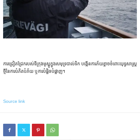
ការជ្រៀតជ្រែករបស់ទីក្រុងមូស្គូក្នុងសមុទ្របាល់ទិក បង្កើនការភ័យខ្លាចចំពោះយុទ្ធសាស្ត្រ
ថ្មីនៃការបំភិតបំភ័យ ឬការបំផ្លិចបំផ្លាញ។
Source link