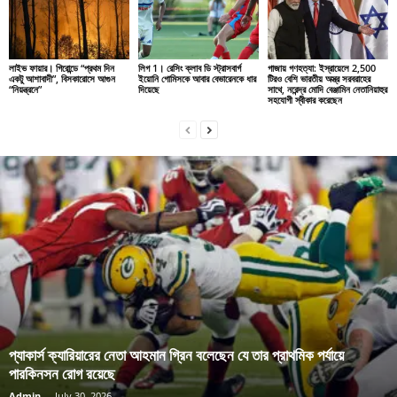
লাইভ ফায়ার। গিরোন্ডে “প্রথম দিন
লিগ 1। রেসিং ক্লাব ডি স্ট্রাসবার্গ
গাজায় গণহত্যা: ইস্রায়েলে 2,500
একটু আশাবাদী”, বিসকারোসে আগুন
ইয়োনি গোমিসকে আবার বেভারেনকে ধার
টিরও বেশি ভারতীয় অস্ত্র সরবরাহের
“নিয়ন্ত্রনে”
দিয়েছে
সাথে, নরেন্দ্র মোদি বেঞ্জামিন নেতানিয়াহুর
সহযোগী স্বীকার করেছেন
প্যাকার্স ক্যারিয়ারের নেতা আহমান গ্রিন বলেছেন যে তার প্রাথমিক পর্যায়ে
পারকিনসন রোগ রয়েছে
Admin
-
July 30, 2026