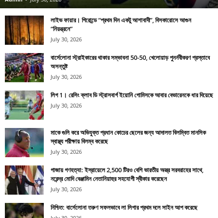
লাইভ ফায়ার। গিরোন্ডে “প্রথম দিন একটু আশাবাদী”, বিসকারোসে আগুন
“নিয়ন্ত্রনে”
July 30, 2026
বার্সেলোনা স্ট্রাইকারের থাকার সম্ভাবনা 50-50, খেলোয়াড় পুনর্নবীকরণ প্রস্তাবে
অসন্তুষ্ট
July 30, 2026
লিগ 1। রেসিং ক্লাব ডি স্ট্রাসবার্গ ইয়োনি গোমিসকে আবার বেভারেনকে ধার দিয়েছে
July 30, 2026
মাকে গুলি করে অভিযুক্ত প্রধান কোচের ছেলের জন্য আদালত বিলম্বিত মানসিক
স্বাস্থ্য পরীক্ষায় বিলম্ব করেছে
July 30, 2026
গাজায় গণহত্যা: ইস্রায়েলে 2,500 টিরও বেশি ভারতীয় অস্ত্র সরবরাহের সাথে,
নরেন্দ্র মোদি বেঞ্জামিন নেতানিয়াহুর সহযোগী স্বীকার করেছেন
July 30, 2026
নিশ্চিত: বার্সেলোনা তরুণ সফলভাবে লা লিগার প্রথম দলে সাইন আপ করেছে
July 30, 2026