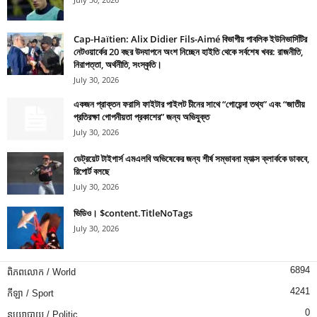
Cap-Haïtien: Alix Didier Fils-Aimé বিভাগীয় পাবলিক ইউনিভার্সিটির
নেটওয়ার্কের 20 বছর উদযাপনে অংশ নিচ্ছেন হাইতি থেকে সর্বশেষ খবর: রাজনীতি,
নিরাপত্তা, অর্থনীতি, সংস্কৃতি।
July 30, 2026
একজন প্রাক্তন ফরাসি ফাইটার পাইলট চীনের সাথে “গোয়েন্দা তথ্য” এবং “জাতীয়
প্রতিরক্ষা গোপনীয়তা প্রকাশের” জন্য অভিযুক্ত
July 30, 2026
ডেট্রয়েট টাইগার্স এমএলবি অভিষেকের জন্য শীর্ষ সম্ভাবনা ম্যাক্স ক্লার্ককে ডাকবে,
রিপোর্ট বলছে
July 30, 2026
ভিডিও। $content.TitleNoTags
July 30, 2026
6894
ពិភពលោក / World
4241
កីឡា / Sport
0
នយោបាយ / Politic