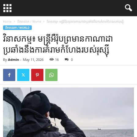
Home
ពិភពលោក / World
វិនាសកម្ម៖ មន្ត្រីអឺរ៉ុបព្រមានកាណាដាប្រឆាំងនឹងការគំរាមកំហែងរបស់រុស្ស៊ី
ពិភពលោក / WORLD
វិនាសកម្ម៖ មន្ត្រីអឺរ៉ុបព្រមានកាណាដា
ប្រឆាំងនឹងការគំរាមកំហែងរបស់រុស្ស៊ី
By
Admin
-
May 11, 2026
16
0