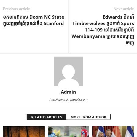
Previous article
Next article
ខកខានឱកាស Doom NC State
Edwards ដឹកនាំ
ក្នុងវគ្គផ្តាច់ព្រ័ត្រទល់នឹង Stanford
Timberwolves ឆ្លងកាត់ Spurs
114-109 ទៅជាស៊េរីបន្ទាប់ពី
Wembanyama ត្រូវបានបណ្តេញ
ចេញ
Admin
http://www.pmbangla.com
RELATED ARTICLES
MORE FROM AUTHOR