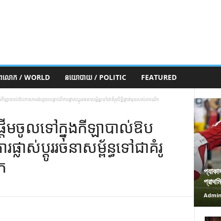
ភពលោក / WORLD
នយោបាយ / POLITIC
FEATURED
ីឡាបាល់ឱបភាសាអង់គ្លេសបន្ទាប់ពីការផ្លាស់ប្តូររចនាសម្ព័ន្ធទៅជាគំរូសិទ្ធិផ្តាច់មុខរបស់អាមេរិក
ផ្តើមចូលទៅក្នុងកីឡាបាល់ឱប
ផ្លាស់ប្តូររចនាសម្ព័ន្ធទៅជាគំរូ
ិក
প্যাকা
প্রাথম
Admi