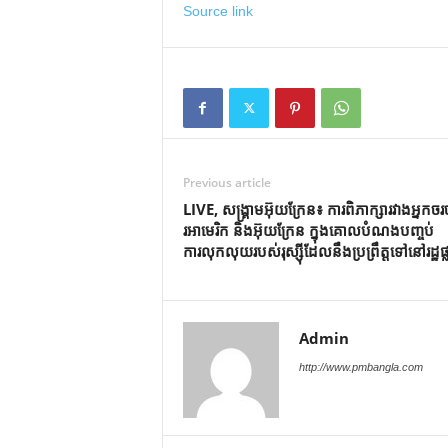
Source link
Previous article
LIVE, សង្គ្រាមអ៊ុយក្រែន៖ ការពិភាក្សារវាងអ្នកចរ
រអាមេរិក និងអ៊ុយក្រែន ក្នុងគោលបំណងបញ្ចប់
ការលុកលុយរបស់រុស្ស៊ីដែលនឹងប្រព្រឹត្តទៅនៅរដ្ឋផ្ល
Admin
http://www.pmbangla.com