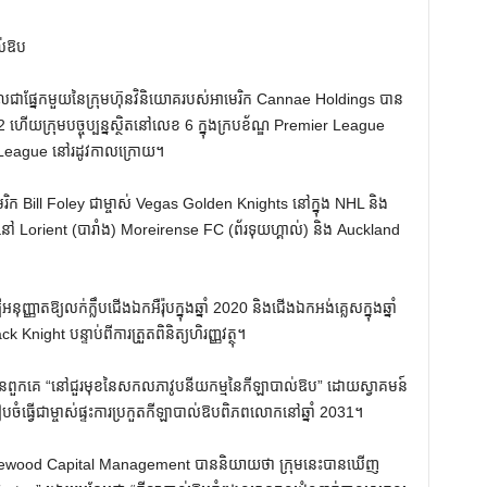
ល់ឱប
ជាផ្នែកមួយនៃក្រុមហ៊ុនវិនិយោគរបស់អាមេរិក Cannae Holdings បាន
2 ហើយក្រុមបច្ចុប្បន្នស្ថិតនៅលេខ 6 ក្នុងក្របខ័ណ្ឌ Premier League
s League នៅរដូវកាលក្រោយ។
ក Bill Foley ជាម្ចាស់ Vegas Golden Knights នៅក្នុង NHL និង
ួននៅ Lorient (បារាំង) Moreirense FC (ព័រទុយហ្គាល់) និង Auckland
ាតឱ្យលក់ក្លឹបជើងឯកអឺរ៉ុបក្នុងឆ្នាំ 2020 និងជើងឯកអង់គ្លេសក្នុងឆ្នាំ
night បន្ទាប់ពីការត្រួតពិនិត្យហិរញ្ញវត្ថុ។
លួនពួកគេ “នៅជួរមុខនៃសកលភាវូបនីយកម្មនៃកីឡាបាល់ឱប” ដោយស្វាគមន៍
ំធ្វើជាម្ចាស់ផ្ទះការប្រកួតកីឡាបាល់ឱបពិភពលោកនៅឆ្នាំ 2031។
tonewood Capital Management បាននិយាយថា ក្រុមនេះបានឃើញ