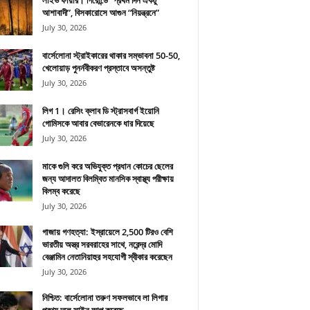
লাইভ ফায়ার। গিরোন্ডে “প্রথম দিন একটু
আশাবাদী”, বিসকারোসে আগুন “নিয়ন্ত্রনে”
July 30, 2026
বার্সেলোনা স্ট্রাইকারের থাকার সম্ভাবনা 50-50,
খেলোয়াড় পুনর্নবীকরণ প্রস্তাবে অসন্তুষ্ট
July 30, 2026
লিগ 1। রেসিং ক্লাব ডি স্ট্রাসবার্গ ইয়োনি
গোমিসকে আবার বেভারেনকে ধার দিয়েছে
July 30, 2026
মাকে গুলি করে অভিযুক্ত প্রধান কোচের ছেলের
জন্য আদালত বিলম্বিত মানসিক স্বাস্থ্য পরীক্ষায়
বিলম্ব করেছে
July 30, 2026
গাজায় গণহত্যা: ইস্রায়েলে 2,500 টিরও বেশি
ভারতীয় অস্ত্র সরবরাহের সাথে, নরেন্দ্র মোদি
বেঞ্জামিন নেতানিয়াহুর সহযোগী স্বীকার করেছেন
July 30, 2026
নিশ্চিত: বার্সেলোনা তরুণ সফলভাবে লা লিগার