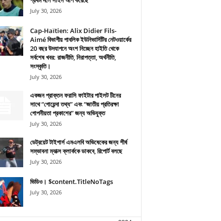
প্রথম দলে সাইন আপ করেছে
July 30, 2026
Cap-Haïtien: Alix Didier Fils-
Aimé বিভাগীয় পাবলিক ইউনিভার্সিটির নেটওয়ার্কের
20 বছর উদযাপনে অংশ নিচ্ছেন হাইতি থেকে
সর্বশেষ খবর: রাজনীতি, নিরাপত্তা, অর্থনীতি,
সংস্কৃতি।
July 30, 2026
একজন প্রাক্তন ফরাসি ফাইটার পাইলট চীনের
সাথে “গোয়েন্দা তথ্য” এবং “জাতীয় প্রতিরক্ষা
গোপনীয়তা প্রকাশের” জন্য অভিযুক্ত
July 30, 2026
ডেট্রয়েট টাইগার্স এমএলবি অভিষেকের জন্য শীর্ষ
সম্ভাবনা ম্যাক্স ক্লার্ককে ডাকবে, রিপোর্ট বলছে
July 30, 2026
ভিডিও। $content.TitleNoTags
July 30, 2026