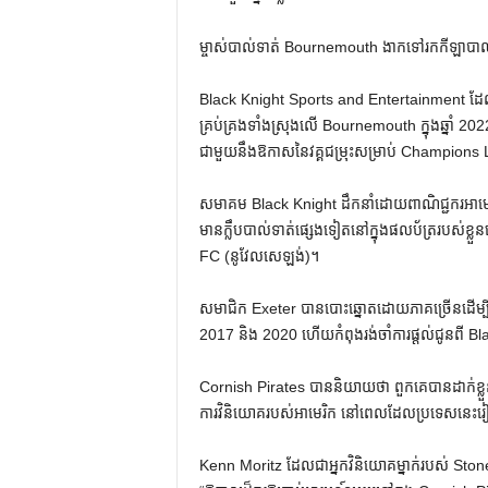
ម្ចាស់បាល់ទាត់ Bournemouth ងាកទៅរកកីឡាបា
Black Knight Sports and Entertainment ដែល
គ្រប់គ្រងទាំងស្រុងលើ Bournemouth ក្នុងឆ្នាំ 202
ជាមួយនឹងឱកាសនៃវគ្គជម្រុះសម្រាប់ Champion
សមាគម Black Knight ដឹកនាំដោយពាណិជ្ជករអាមេរិ
មានក្លឹបបាល់ទាត់ផ្សេងទៀតនៅក្នុងផលប័ត្ររបស់ខ្ល
FC (នូវែលសេឡង់)។
សមាជិក Exeter បានបោះឆ្នោតដោយភាគច្រើនដើម្បីអនុញ្ញ
2017 និង 2020 ហើយកំពុងរង់ចាំការផ្តល់ជូនពី Black K
Cornish Pirates បាននិយាយថា ពួកគេបានដាក់ខ្
ការវិនិយោគរបស់អាមេរិក នៅពេលដែលប្រទេសនេះរៀបច
Kenn Moritz ដែលជាអ្នកវិនិយោគម្នាក់របស់ S