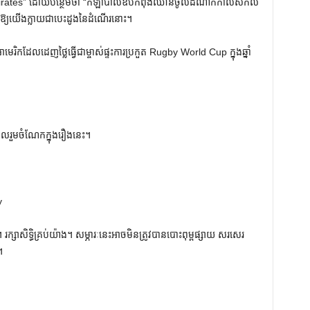
sh Pirates” ដោយបន្ថែមថា “កីឡាបាល់ឱបកំពុងឈានចូលដំណាក់កាលសកល
ើឱ្យយើងក្លាយជាបេះដូងនៃដំណើរនោះ។
មេរិកដែលដេញថ្លៃធ្វើជាម្ចាស់ផ្ទះការប្រកួត Rugby World Cup ក្នុងឆ្នាំ
លរួមចំណែកក្នុងរឿងនេះ។
y
ក្សាសិទ្ធិគ្រប់យ៉ាង។ សម្ភារៈនេះអាចមិនត្រូវបានបោះពុម្ពផ្សាយ សរសេរ
។