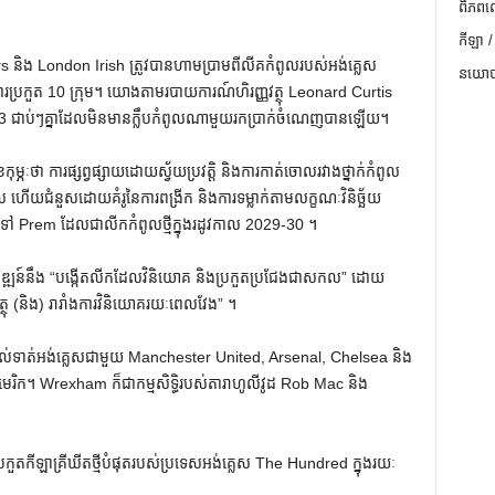
ពិភពល
កីឡា /
riors និង London Irish ត្រូវបានហាមប្រាមពីលីគកំពូលរបស់អង់គ្លេស
នយោបា
ប្រកួត 10 ក្រុម។ យោងតាមរបាយការណ៍ហិរញ្ញវត្ថុ Leonard Curtis
ី 3 ជាប់ៗគ្នាដែលមិនមានក្លឹបកំពូលណាមួយរកប្រាក់ចំណេញបានឡើយ។
្ភៈថា ការផ្សព្វផ្សាយដោយស្វ័យប្រវត្តិ និងការកាត់ចោលរវាងថ្នាក់កំពូល
 ហើយជំនួសដោយគំរូនៃការពង្រីក និងការទម្លាក់តាមលក្ខណៈវិនិច្ឆ័យ
តទៅ Prem ដែលជាលីកកំពូលថ្មីក្នុងរដូវកាល 2029-30 ។
ឌ្ឍន៍នឹង “បង្កើតលីកដែលវិនិយោគ និងប្រកួតប្រជែងជាសកល” ដោយ
ត្ថុ (និង) រារាំងការវិនិយោគរយៈពេលវែង” ។
ិស័យ​បាល់ទាត់​អង់គ្លេស​ជាមួយ Manchester United, Arsenal, Chelsea និង
ចាស់​អាមេរិក។ Wrexham ក៏ជាកម្មសិទ្ធិរបស់តារាហូលីវូដ Rob Mac និង
រកួតកីឡាគ្រីឃីតថ្មីបំផុតរបស់ប្រទេសអង់គ្លេស The Hundred ក្នុងរយៈ