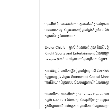
ក្រុមហ៊ុនវិនិយោគរបស់សហរដ្ឋអាមេរិកកំពុងបង្វែរ
ពេលមានការផ្លាស់ប្តូររចនាសម្ព័ន្ធនៅក្នុងកីឡាដែលនឹ
កម្ពស់នឹងត្រូវលុបចោល។
Exeter Chiefs – ម្ចាស់ជើងឯកអង់គ្លេស និងអឺរ៉ុប
Knight Sports and Entertainment ដែលជាក្រុ
League រួចហើយនៅក្នុងផលប័ត្រពង្រីករបស់ខ្លួន។
ការអភិវឌ្ឍន៍នេះកើតឡើងប៉ុន្មានថ្ងៃបន្ទាប់ពី Cor
កិច្ចព្រមព្រៀងជាមួយ Stonewood Capital Man
“ការវិនិយោគដំបូងគេរបស់សហរដ្ឋអាមេរិកដែលគេស្គាល
ជាមួយនឹងមហាសេដ្ឋីអង់គ្លេស James Dyson ធានាប
កម្លាំង Red Bull ដែលជាម្ចាស់កម្មសិទ្ធិពេញលេញ
ក្នុងកីឡាបាល់ឱបអង់គ្លេស បន្ទាប់ពីភាពមិនប្រាកដប្រ