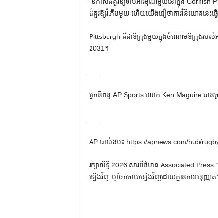
“ឱកាសដ៏គួរឱ្យចាប់អារម្មណ៍មួយនៅក្នុង Corni
ដ៏គួរឱ្យរំភើបមួយ ហើយយើងជឿថាការវិនិយោគនេះធ្វ
Pittsburgh គឺជាទីក្រុងមួយក្នុងចំណោមទីក្រុងរបស់អា
2031។
___
អ្នកនិពន្ធ AP Sports លោក Ken Maguire បានចូ
___
AP បាល់ឱប៖ https://apnews.com/hub/rugb
រក្សាសិទ្ធិ 2026 សារព័ត៌មាន Associated Press ។ រ
ឡើងវិញ ឬចែកចាយឡើងវិញដោយគ្មានការអនុញ្ញាត