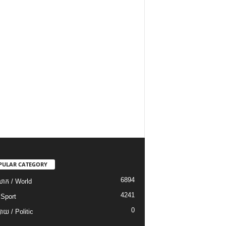
PULAR CATEGORY
6894
ោក / World
4241
 Sport
0
យ / Politic