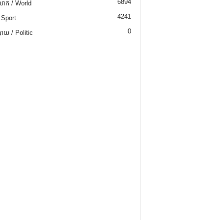
6894
ោក / World
4241
 Sport
0
យ / Politic