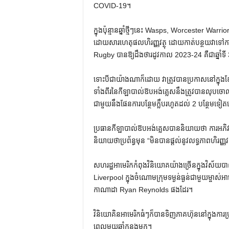
COVID-19។
ក្នុងប៉ុន្មានឆ្នាំថ្មីៗនេះ Wasps, Worcester War
ដោយសារហេតុផលហិរញ្ញវត្ថុ ដោយកាត់បន្ថយវាទៅការ
Rugby បានឱ្យដឹងថារដូវកាល 2023-24 គឺជាឆ្នាំទ
ទោះបីជាយ៉ាងណាក៏ដោយ វាត្រូវបានប្រកាសនៅក្នុងខែកុម
ទាំងពីរនៃកីឡាបាល់ឱបអង់គ្លេសនឹងត្រូវបានលុបចោល
ជាមួយនឹងផែនការបន្ថែមក្លឹបរហូតដល់ 2 បន្ថែមទៀ
ប្រធានកីឡាបាល់ឱបអង់គ្លេសបាននិយាយថា ការអភិវ
និយាយថាប្រព័ន្ធមុន “មិនបានផ្តល់នូវលទ្ធភាពហិរញ្ញវ
សហរដ្ឋ​អាមេរិក​កំពុង​វិនិយោគ​យ៉ាង​ច្រើន​ក្នុង​វ
Liverpool ក្នុង​ចំណោម​ក្រុម​ទម្ងន់​ធ្ងន់​ជាមួយ​ម្
កាណាដា Ryan Reynolds ផងដែរ។
វិនិយោគិនអាមេរិកធំៗក៏បានទិញភាគហ៊ុននៅក្នុងការប្
ពេលមួយឆ្នាំកន្លងមក។