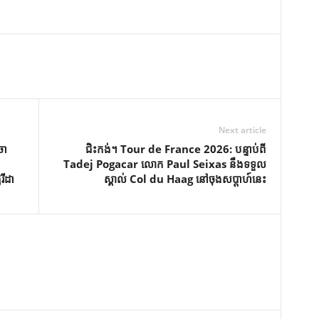
Next article
ចា
ជិះកង់។ Tour de France 2026: បន្ទាប់ពី
Tadej Pogacar លោក Paul Seixas នឹងទទួល
រីដា
ស្គាល់ Col du Haag នៅចុងសប្តាហ៍នេះ