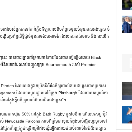
គោលដៅរបស់ពួកគេទៅកាន់ក្លឹបកីឡាបាល់ឱបកំពូលមួយចំនួនរបស់អង់គ្លេស ចំ
ងបង្កើតប្រព័ន្ធសិទ្ធិផ្តាច់មុខតាមបែបអាមេរិក ដែលការកាត់ចោល និងការលើក
ថ្មីៗនេះ បានបោះឆ្នោតគាំទ្រការកាន់កាប់ដែលបានស្នើឡើងដោយ Black
មវិនិយោគដែលរាប់បញ្ចូលក្រុម Bournemouth របស់ Premier
nish Pirates ដែលលេងក្នុងកម្រិតទីពីរនៃកីឡាបាល់ឱបអង់គ្លេសបានប្រកាស
agement ដែលមានមូលដ្ឋាននៅទីក្រុង Pittsburgh ដែលបានសម្គាល់ថា
់នៅក្នុងក្លឹបកីឡាបាល់ឱបអាជីពអង់គ្លេស”។
ានភាគហ៊ុន 50% នៅក្នុង Bath Rugby ក្នុងខែមីនា ហើយភេសជ្ជៈប៉ូវ
របស់ Newcastle Falcons កាលពីឆ្នាំមុន លុយកំពុងចាប់ផ្តើមហូរចូលទៅ
ជាផ្នែកហិរញ្ញវត្ថុជាច្រើនឆ្នាំដែលផ្សំឡើងដោយផលប៉ះពាល់នៃជំងឺរាតត្បាត