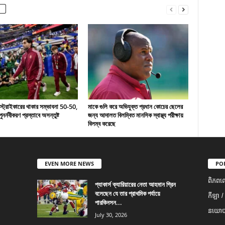
 স্ট্রাইকারের থাকার সম্ভাবনা 50-50,
মাকে গুলি করে অভিযুক্ত প্রধান কোচের ছেলের
ুনর্নবীকরণ প্রস্তাবে অসন্তুষ্ট
জন্য আদালত বিলম্বিত মানসিক স্বাস্থ্য পরীক্ষায়
বিলম্ব করেছে
EVEN MORE NEWS
PO
ពិភពល
প্যাকার্স ক্যারিয়ারের নেতা আহমান গ্রিন
বলেছেন যে তার প্রাথমিক পর্যায়ে
កីឡា /
পারকিনসন...
នយោបា
July 30, 2026