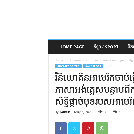
HOME PAGE
កីឡា / SPORT
ពិ
Home
Uncategorized
វិនិយោគិនអាមេរិកចាប់ផ្តើមចូលទៅក្នុងក
UNCATEGORIZED
កីឡា / SPORT
វិនិយោគិនអាមេរិកចាប់
ភាសាអង់គ្លេសបន្ទាប់ពីការ
សិទ្ធិផ្តាច់មុខរបស់អាមេរ
By
Admin
-
May 8, 2026
30
0