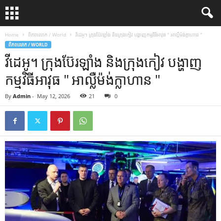
Home
ពិភពលោក / World
វីដេអូ។ ក្រុង​ប៊ែរឡាំង និង​ក្រុង​កៀវ បង្ហាញ​កម្មវិធី​អាវុធ " អាល្លឺម៉ង់ក្លាហាន "
ពិភពលោក / WORLD
វីដេអូ។ ក្រុង​ប៊ែរឡាំង និង​ក្រុង​កៀវ បង្ហាញ​
កម្មវិធី​អាវុធ " អាល្លឺម៉ង់ក្លាហាន "
By
Admin
-
May 12, 2026
21
0