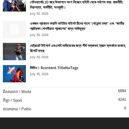
নেটওয়ার্কের 20 বছর উদযাপনে অংশ নিচ্ছেন হাইতি থেকে সর্বশেষ খবর: রাজনীতি,
নিরাপত্তা, অর্থনীতি, সংস্কৃতি।
July 30, 2026
একজন প্রাক্তন ফরাসি ফাইটার পাইলট চীনের সাথে “গোয়েন্দা তথ্য” এবং “জাতীয়
প্রতিরক্ষা গোপনীয়তা প্রকাশের” জন্য অভিযুক্ত
July 30, 2026
ডেট্রয়েট টাইগার্স এমএলবি অভিষেকের জন্য শীর্ষ সম্ভাবনা ম্যাক্স ক্লার্ককে ডাকবে,
রিপোর্ট বলছে
July 30, 2026
ভিডিও। $content.TitleNoTags
July 30, 2026
6894
ពិភពលោក / World
4241
កីឡា / Sport
0
នយោបាយ / Politic