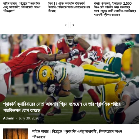
লাইভ ফায়ার। গিরোন্ডে “প্রথম দিন
লিগ 1। রেসিং ক্লাব ডি স্ট্রাসবার্গ
গাজায় গণহত্যা: ইস্রায়েলে 2,500
একটু আশাবাদী”, বিসকারোসে আগুন
ইয়োনি গোমিসকে আবার বেভারেনকে ধার
টিরও বেশি ভারতীয় অস্ত্র সরবরাহের
“নিয়ন্ত্রনে”
দিয়েছে
সাথে, নরেন্দ্র মোদি বেঞ্জামিন নেতানিয়াহুর
সহযোগী স্বীকার করেছেন
প্যাকার্স ক্যারিয়ারের নেতা আহমান গ্রিন বলেছেন যে তার প্রাথমিক পর্যায়ে
পারকিনসন রোগ রয়েছে
Admin
-
July 30, 2026
লাইভ ফায়ার। গিরোন্ডে “প্রথম দিন একটু আশাবাদী”, বিসকারোসে আগুন
“নিয়ন্ত্রনে”