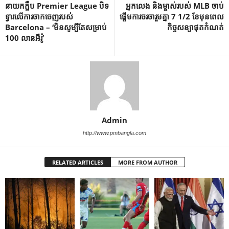
នាយកក្លឹប Premier League បិទ
អ្នកលេង និងម្ចាស់របស់ MLB ចាប់
ទ្វារលើការចាកចេញរបស់
ផ្តើមការចរចារួមគ្នា 7 1/2 ខែមុនពេល
Barcelona – ‘មិនសូម្បីតែសម្រាប់
កិច្ចសន្យាផុតកំណត់
100 លានអឺរ៉ូ’
Admin
http://www.pmbangla.com
RELATED ARTICLES
MORE FROM AUTHOR