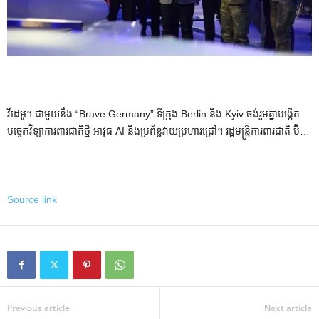
វីដេអូ។ ជាមួយនឹង “Brave Germany” ទីក្រុង Berlin និង Kyiv ចង់រួមគ្នាបង្កើត
បច្ចេកវិទ្យាការពារជាតិថ្មី អាវុធ AI និងប្រព័ន្ធវាយប្រហារជ្រៅ។ រដ្ឋមន្ត្រីការពារជាតិ ប៊ី…
Source link
Previous article
Next article