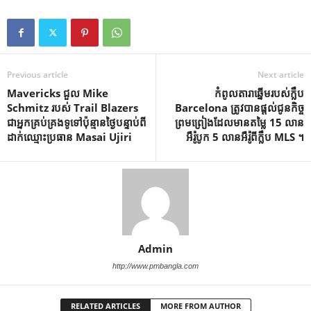
Previous article
Next article
Mavericks ជួល Mike
កំពូលតារាឆ្នើមរបស់ក្លឹប
Schmitz របស់ Trail Blazers
Barcelona ត្រូវបានផ្តល់ជូនកិច្ច
ជាអ្នកគ្រប់គ្រងទូទៅប៉ុន្មានថ្ងៃបន្ទាប់ពី
ព្រមព្រៀងដែលមានតម្លៃ 15 លាន
ដាក់ឈ្មោះប្រធាន Masai Ujiri
អឺរ៉ូបូក 5 លានអឺរ៉ូពីក្លឹប MLS ។
Admin
http://www.pmbangla.com
RELATED ARTICLES
MORE FROM AUTHOR