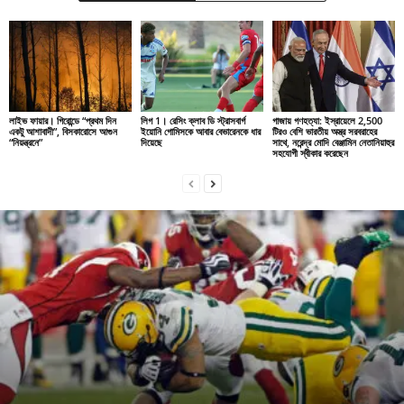
লাইভ ফায়ার। গিরোন্ডে “প্রথম দিন
লিগ 1। রেসিং ক্লাব ডি স্ট্রাসবার্গ
গাজায় গণহত্যা: ইস্রায়েলে 2,500
একটু আশাবাদী”, বিসকারোসে আগুন
ইয়োনি গোমিসকে আবার বেভারেনকে ধার
টিরও বেশি ভারতীয় অস্ত্র সরবরাহের
“নিয়ন্ত্রনে”
দিয়েছে
সাথে, নরেন্দ্র মোদি বেঞ্জামিন নেতানিয়াহুর
সহযোগী স্বীকার করেছেন