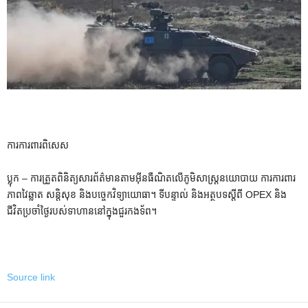
ការការពារពិសេស
ប្លុក – ការត្រួតពិនិត្យសារព័ត៌មានតាមអ៊ីនធឺណិតលើភូមិសាស្ត្រនយោបាយ ការការពារ
ភាពវៃឆ្លាត សន្តិសុខ និងបច្ចេកវិទ្យាយោធា។ ទីបន្ទាល់ និងអត្ថបទស្តីពី OPEX និង
ជីវិតប្រចាំថ្ងៃរបស់ទាហាននៅក្នុងជួរកងទ័ព។
Source link