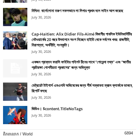
নিশ্চিত: বার্সেলোনা তরুণ সফলভাবে লা লিগার প্রথম দলে সাইন আপ করেছে
July 30, 2026
Cap-Haïtien: Alix Didier Fils-Aimé বিভাগীয় পাবলিক ইউনিভার্সিটির
নেটওয়ার্কের 20 বছর উদযাপনে অংশ নিচ্ছেন হাইতি থেকে সর্বশেষ খবর: রাজনীতি,
নিরাপত্তা, অর্থনীতি, সংস্কৃতি।
July 30, 2026
একজন প্রাক্তন ফরাসি ফাইটার পাইলট চীনের সাথে “গোয়েন্দা তথ্য” এবং “জাতীয়
প্রতিরক্ষা গোপনীয়তা প্রকাশের” জন্য অভিযুক্ত
July 30, 2026
ডেট্রয়েট টাইগার্স এমএলবি অভিষেকের জন্য শীর্ষ সম্ভাবনা ম্যাক্স ক্লার্ককে ডাকবে,
রিপোর্ট বলছে
July 30, 2026
ভিডিও। $content.TitleNoTags
July 30, 2026
6894
ពិភពលោក / World