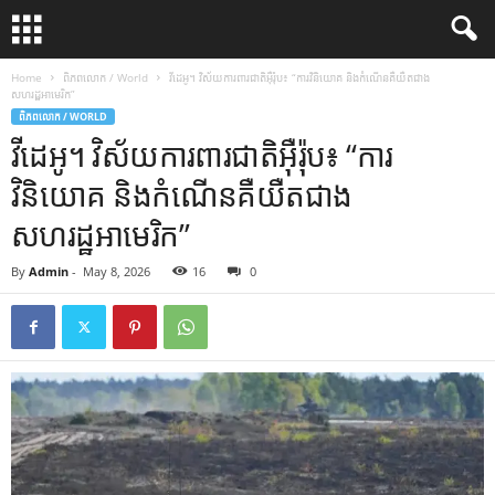
Home
ពិភពលោក / World
វីដេអូ។ វិស័យការពារជាតិអ៊ឺរ៉ុប៖ “ការវិនិយោគ និងកំណើនគឺយឺតជាង
សហរដ្ឋអាមេរិក”
ពិភពលោក / WORLD
វីដេអូ។ វិស័យការពារជាតិអ៊ឺរ៉ុប៖ “ការ
វិនិយោគ និងកំណើនគឺយឺតជាង
សហរដ្ឋអាមេរិក”
By
Admin
-
May 8, 2026
16
0