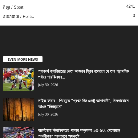
4241
កីឡា / Sport
0
នយោបាយ / Politic
EVEN MORE NEWS
প্যাকার্স ক্যারিয়ারের নেতা আহমান গ্রিন বলেছেন যে তার প্রাথমিক
পর্যায়ে পারকিনসন...
July 30, 2026
লাইভ ফায়ার। গিরোন্ডে “প্রথম দিন একটু আশাবাদী”, বিসকারোসে
আগুন “নিয়ন্ত্রনে”
July 30, 2026
বার্সেলোনা স্ট্রাইকারের থাকার সম্ভাবনা 50-50, খেলোয়াড়
পুনর্নবীকরণ প্রস্তাবে অসন্তুষ্ট