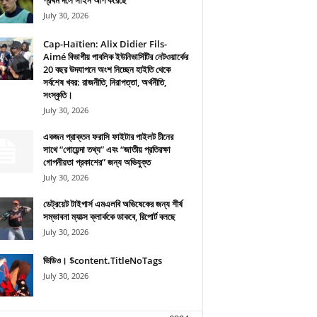
প্রথম দলে সাইন আপ করেছে
July 30, 2026
Cap-Haïtien: Alix Didier Fils-
Aimé বিভাগীয় পাবলিক ইউনিভার্সিটির নেটওয়ার্কের
20 বছর উদযাপনে অংশ নিচ্ছেন হাইতি থেকে
সর্বশেষ খবর: রাজনীতি, নিরাপত্তা, অর্থনীতি,
সংস্কৃতি।
July 30, 2026
একজন প্রাক্তন ফরাসি ফাইটার পাইলট চীনের
সাথে “গোয়েন্দা তথ্য” এবং “জাতীয় প্রতিরক্ষা
গোপনীয়তা প্রকাশের” জন্য অভিযুক্ত
July 30, 2026
ডেট্রয়েট টাইগার্স এমএলবি অভিষেকের জন্য শীর্ষ
সম্ভাবনা ম্যাক্স ক্লার্ককে ডাকবে, রিপোর্ট বলছে
July 30, 2026
ভিডিও। $content.TitleNoTags
July 30, 2026