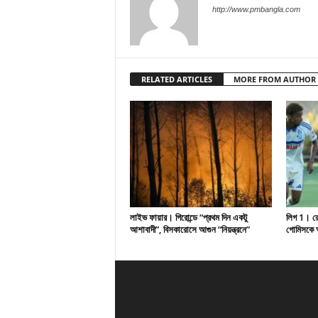
http://www.pmbangla.com
RELATED ARTICLES
MORE FROM AUTHOR
লাইভ ফায়ার। গিরোন্ডে “প্রথম দিন একটু
লিগ 1। রেসি
আশাবাদী”, বিসকারোসে আগুন “নিয়ন্ত্রনে”
গোমিসকে আ