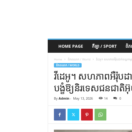
HOME PAGE
កីឡា / SPORT
ពិ
Home
ពិភពលោក / World
វីដេអូ។ សហភាពអឺរ៉ុបដាក់ទណ្ឌកម្មជ
ពិភពលោក / WORLD
វីដេអូ។ សហភាពអឺរ៉ុបដា
បង្ខំឱ្យនិរទេសជនជាតិអ៊
By
Admin
-
May 13, 2026
14
0