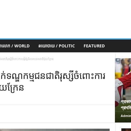
ភពលោក / WORLD
នយោបាយ / POLITIC
FEATURED
នជាតិរុស្សីចំពោះការបង្ខំឱ្យនិរទេសជនជាតិអ៊ុយក្រែន
ក់ទណ្ឌកម្មជនជាតិរុស្សីចំពោះការ
ុយក្រែន
প্যাকা
প্রাথম
Admi