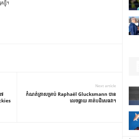
ស្ស៊ី។
Next article
​៧
កំណត់ត្រាសម្រាប់ Raphaël Glucksmann បាន
ockies
លេចធ្លាយ គាត់បដិសេធវា។