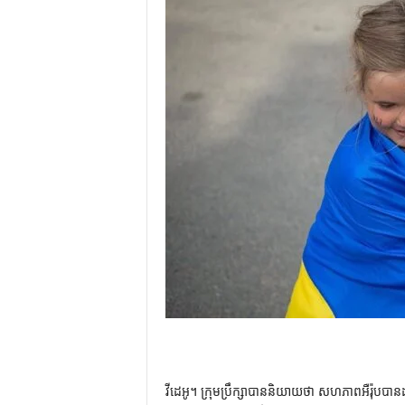
វីដេអូ។ ក្រុមប្រឹក្សាបាននិយាយថា សហភាពអឺរ៉ុបបានដា