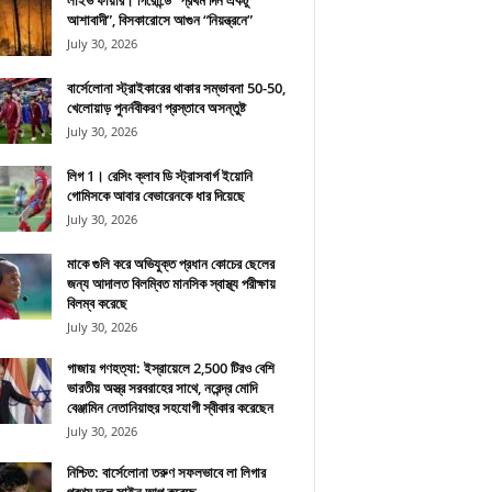
লাইভ ফায়ার। গিরোন্ডে “প্রথম দিন একটু
আশাবাদী”, বিসকারোসে আগুন “নিয়ন্ত্রনে”
July 30, 2026
বার্সেলোনা স্ট্রাইকারের থাকার সম্ভাবনা 50-50,
খেলোয়াড় পুনর্নবীকরণ প্রস্তাবে অসন্তুষ্ট
July 30, 2026
লিগ 1। রেসিং ক্লাব ডি স্ট্রাসবার্গ ইয়োনি
গোমিসকে আবার বেভারেনকে ধার দিয়েছে
July 30, 2026
মাকে গুলি করে অভিযুক্ত প্রধান কোচের ছেলের
জন্য আদালত বিলম্বিত মানসিক স্বাস্থ্য পরীক্ষায়
বিলম্ব করেছে
July 30, 2026
গাজায় গণহত্যা: ইস্রায়েলে 2,500 টিরও বেশি
ভারতীয় অস্ত্র সরবরাহের সাথে, নরেন্দ্র মোদি
বেঞ্জামিন নেতানিয়াহুর সহযোগী স্বীকার করেছেন
July 30, 2026
নিশ্চিত: বার্সেলোনা তরুণ সফলভাবে লা লিগার