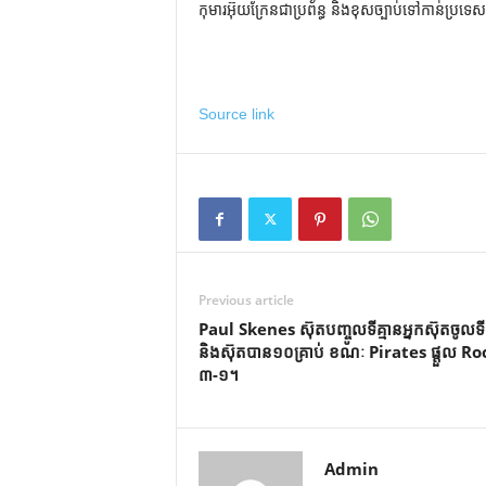
កុមារអ៊ុយក្រែនជាប្រព័ន្ធ និងខុសច្បាប់ទៅកាន់ប្រទេសរុ
Source link
Previous article
Paul Skenes ស៊ុត​បញ្ចូល​ទី​គ្មាន​អ្នក​ស៊ុត​ចូល​ទី
និង​ស៊ុត​បាន​១០​គ្រាប់ ខណៈ Pirates ផ្ដួល R
៣-១។
Admin