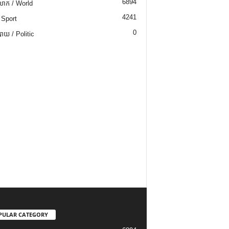
6894
ោក / World
4241
 Sport
0
យ / Politic
PULAR CATEGORY