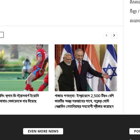
ពិភពល
កីឡា /
នយោបា
ং ক্লাব ডি স্ট্রাসবার্গ ইয়োনি
গাজায় গণহত্যা: ইস্রায়েলে 2,500 টিরও বেশি
বার বেভারেনকে ধার দিয়েছে
ভারতীয় অস্ত্র সরবরাহের সাথে, নরেন্দ্র মোদি
বেঞ্জামিন নেতানিয়াহুর সহযোগী স্বীকার করেছেন
EVEN MORE NEWS
PO