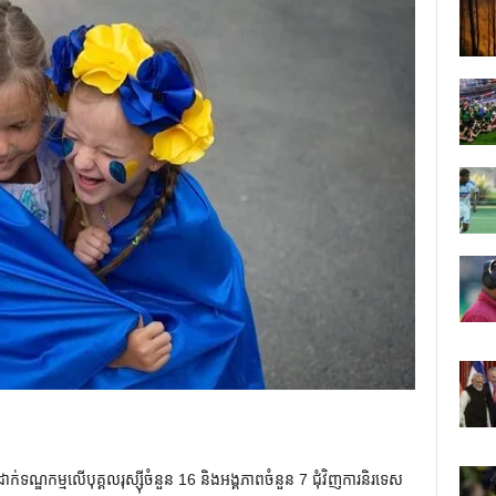
ក់ទណ្ឌកម្មលើបុគ្គលរុស្ស៊ីចំនួន 16 និងអង្គភាពចំនួន 7 ជុំវិញការនិរទេស