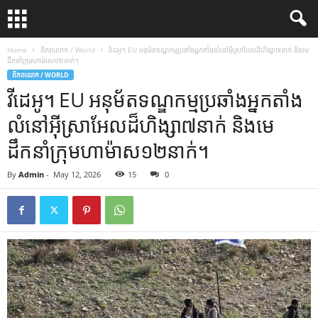
Home
ពិភពលោក / World
វីដេអូ។ EU អនុម័ត​ទណ្ឌកម្ម​ប្រឆាំង​អ្នក​តាំង​លំនៅ​អ៊ីស្រាអែល​ដ៏​ហិង្សា​៧​នាក់ និង​មេ
ដឹកនាំ​ក្រុម​ហាម៉ាស​១២​នាក់។
ពិភពលោក / WORLD
វីដេអូ។ EU អនុម័ត​ទណ្ឌកម្ម​ប្រឆាំង​អ្នក​តាំង​
លំនៅ​អ៊ីស្រាអែល​ដ៏​ហិង្សា​៧​នាក់ និង​មេ
ដឹកនាំ​ក្រុម​ហាម៉ាស​១២​នាក់។
By
Admin
-
May 12, 2026
15
0