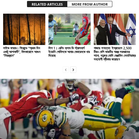
RELATED ARTICLES
MORE FROM AUTHOR
লাইভ ফায়ার। গিরোন্ডে “প্রথম দিন
লিগ 1। রেসিং ক্লাব ডি স্ট্রাসবার্গ
গাজায় গণহত্যা: ইস্রায়েলে 2,500
একটু আশাবাদী”, বিসকারোসে আগুন
ইয়োনি গোমিসকে আবার বেভারেনকে ধার
টিরও বেশি ভারতীয় অস্ত্র সরবরাহের
“নিয়ন্ত্রনে”
দিয়েছে
সাথে, নরেন্দ্র মোদি বেঞ্জামিন নেতানিয়াহুর
সহযোগী স্বীকার করেছেন