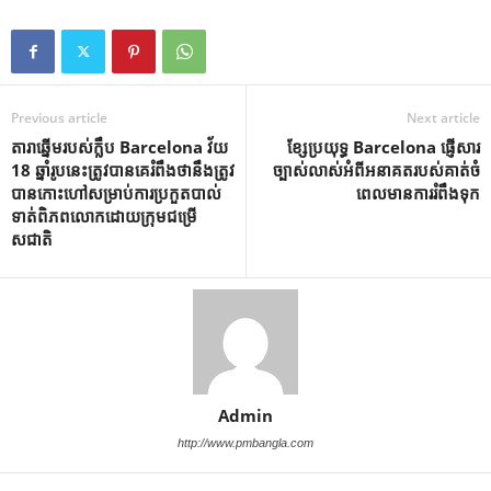
Previous article
Next article
តារាឆ្នើមរបស់ក្លឹប Barcelona វ័យ
ខ្សែប្រយុទ្ធ Barcelona ផ្ញើសារ
18 ឆ្នាំរូបនេះត្រូវបានគេរំពឹងថានឹងត្រូវ
ច្បាស់លាស់អំពីអនាគតរបស់គាត់ចំ
បានកោះហៅសម្រាប់ការប្រកួតបាល់
ពេលមានការរំពឹងទុក
ទាត់ពិភពលោកដោយក្រុមជម្រើ
សជាតិ
Admin
http://www.pmbangla.com