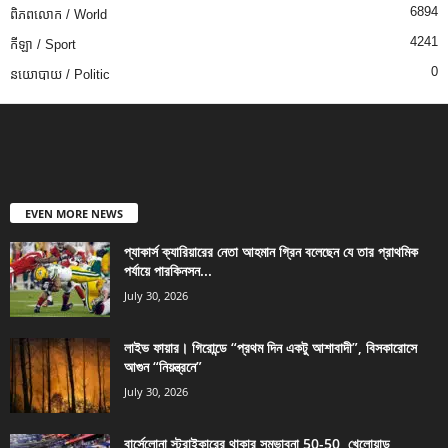
6894
ពិភពលោក / World
4241
កីឡា / Sport
0
នយោបាយ / Politic
EVEN MORE NEWS
প্যাকার্স ক্যারিয়ারের নেতা আহমান গ্রিন বলেছেন যে তার প্রাথমিক
পর্যায়ে পারকিনসন...
July 30, 2026
লাইভ ফায়ার। গিরোন্ডে “প্রথম দিন একটু আশাবাদী”, বিসকারোসে
আগুন “নিয়ন্ত্রনে”
July 30, 2026
বার্সেলোনা স্ট্রাইকারের থাকার সম্ভাবনা 50-50, খেলোয়াড়