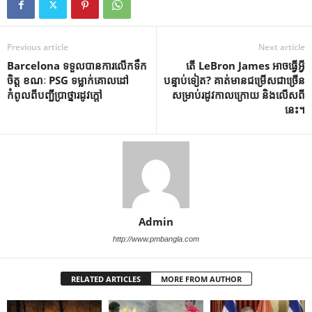
Previous article
Next article
Barcelona ទទួល​បាន​ការ​លើក​ទឹក​
តើ LeBron James អាចធ្វើអ្វី
ចិត្ត ខណៈ PSG ទម្លាក់​គោលដៅ​
បន្ទាប់ទៀត? គាត់មានជម្រើសជាច្រើន
កំពូល​ពី​បញ្ជី​ប្រាថ្នា​រដូវ​ក្ដៅ
សម្រាប់រដូវកាលក្រោយ និងលើសពី
នេះ។
Admin
http://www.pmbangla.com
RELATED ARTICLES
MORE FROM AUTHOR