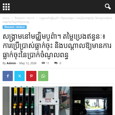
Home
ពិភពលោក / World
សង្គ្រាមនៅមជ្ឈិមបូព៌ា។ តម្លៃប្រេងឥន្ធនៈ៖ ការប្រើប្រាស់ធ្លាក់ចុះ និងបណ្តាលឱ្យមាន
ការធ្លាក់ចុះនៃប្រាក់ចំណូលពន្ធ
ពិភពលោក / WORLD
សង្គ្រាមនៅមជ្ឈិមបូព៌ា។ តម្លៃប្រេងឥន្ធនៈ៖
ការប្រើប្រាស់ធ្លាក់ចុះ និងបណ្តាលឱ្យមានការ
ធ្លាក់ចុះនៃប្រាក់ចំណូលពន្ធ
By
Admin
-
May 12, 2026
11
0