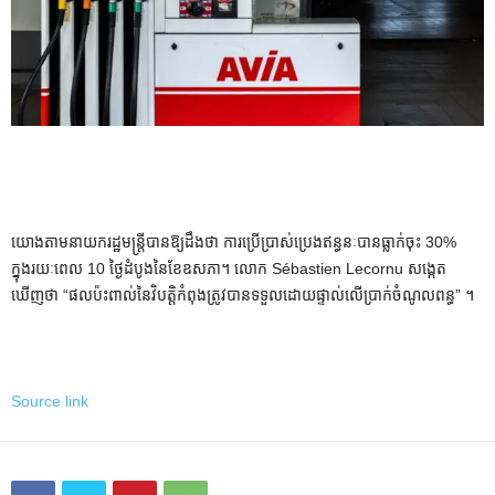
យោងតាមនាយករដ្ឋមន្ត្រីបានឱ្យដឹងថា ការប្រើប្រាស់ប្រេងឥន្ធនៈបានធ្លាក់ចុះ 30%
ក្នុងរយៈពេល 10 ថ្ងៃដំបូងនៃខែឧសភា។ លោក Sébastien Lecornu សង្កេត
ឃើញថា “ផលប៉ះពាល់នៃវិបត្តិកំពុងត្រូវបានទទួលដោយផ្ទាល់លើប្រាក់ចំណូលពន្ធ” ។
Source link