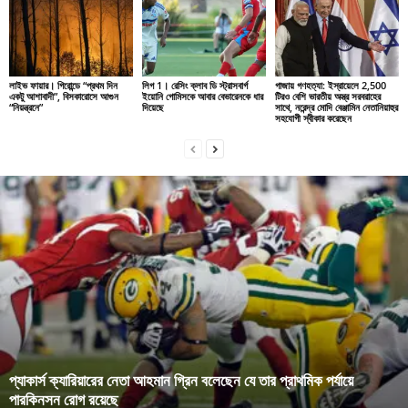
লাইভ ফায়ার। গিরোন্ডে “প্রথম দিন
লিগ 1। রেসিং ক্লাব ডি স্ট্রাসবার্গ
গাজায় গণহত্যা: ইস্রায়েলে 2,500
একটু আশাবাদী”, বিসকারোসে আগুন
ইয়োনি গোমিসকে আবার বেভারেনকে ধার
টিরও বেশি ভারতীয় অস্ত্র সরবরাহের
“নিয়ন্ত্রনে”
দিয়েছে
সাথে, নরেন্দ্র মোদি বেঞ্জামিন নেতানিয়াহুর
সহযোগী স্বীকার করেছেন
প্যাকার্স ক্যারিয়ারের নেতা আহমান গ্রিন বলেছেন যে তার প্রাথমিক পর্যায়ে
পারকিনসন রোগ রয়েছে