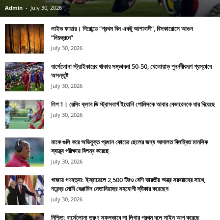
Admin
-
July 30, 2026
লাইভ ফায়ার। গিরোন্ডে “প্রথম দিন একটু আশাবাদী”, বিসকারোসে আগুন
“নিয়ন্ত্রনে”
July 30, 2026
বার্সেলোনা স্ট্রাইকারের থাকার সম্ভাবনা 50-50, খেলোয়াড় পুনর্নবীকরণ প্রস্তাবে
অসন্তুষ্ট
July 30, 2026
লিগ 1। রেসিং ক্লাব ডি স্ট্রাসবার্গ ইয়োনি গোমিসকে আবার বেভারেনকে ধার দিয়েছে
July 30, 2026
মাকে গুলি করে অভিযুক্ত প্রধান কোচের ছেলের জন্য আদালত বিলম্বিত মানসিক
স্বাস্থ্য পরীক্ষায় বিলম্ব করেছে
July 30, 2026
গাজায় গণহত্যা: ইস্রায়েলে 2,500 টিরও বেশি ভারতীয় অস্ত্র সরবরাহের সাথে,
নরেন্দ্র মোদি বেঞ্জামিন নেতানিয়াহুর সহযোগী স্বীকার করেছেন
July 30, 2026
নিশ্চিত: বার্সেলোনা তরুণ সফলভাবে লা লিগার প্রথম দলে সাইন আপ করেছে