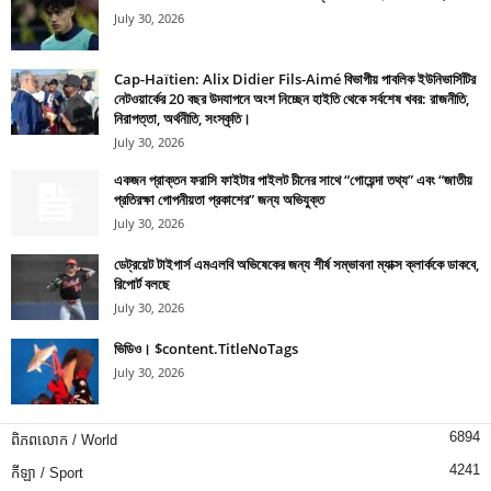
July 30, 2026
Cap-Haïtien: Alix Didier Fils-Aimé বিভাগীয় পাবলিক ইউনিভার্সিটির
নেটওয়ার্কের 20 বছর উদযাপনে অংশ নিচ্ছেন হাইতি থেকে সর্বশেষ খবর: রাজনীতি,
নিরাপত্তা, অর্থনীতি, সংস্কৃতি।
July 30, 2026
একজন প্রাক্তন ফরাসি ফাইটার পাইলট চীনের সাথে “গোয়েন্দা তথ্য” এবং “জাতীয়
প্রতিরক্ষা গোপনীয়তা প্রকাশের” জন্য অভিযুক্ত
July 30, 2026
ডেট্রয়েট টাইগার্স এমএলবি অভিষেকের জন্য শীর্ষ সম্ভাবনা ম্যাক্স ক্লার্ককে ডাকবে,
রিপোর্ট বলছে
July 30, 2026
ভিডিও। $content.TitleNoTags
July 30, 2026
6894
ពិភពលោក / World
4241
កីឡា / Sport