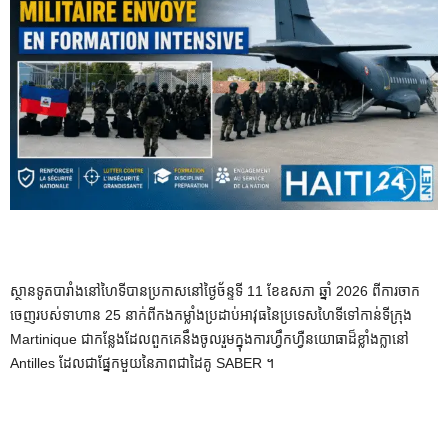
ស្ថានទូតបារាំងនៅហៃទីបានប្រកាសនៅថ្ងៃច័ន្ទទី 11 ខែឧសភា ឆ្នាំ 2026 ពីការចាក
ចេញរបស់ទាហាន 25 នាក់ពីកងកម្លាំងប្រដាប់អាវុធនៃប្រទេសហៃទីទៅកាន់ទីក្រុង
Martinique ជាកន្លែងដែលពួកគេនឹងចូលរួមក្នុងការហ្វឹកហ្វឺនយោធាដ៏ខ្លាំងក្លានៅ
Antilles ដែលជាផ្នែកមួយនៃភាពជាដៃគូ SABER ។