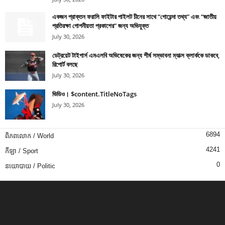
একজন প্রাক্তন ফরাসি ফাইটার পাইলট চীনের সাথে “গোয়েন্দা তথ্য” এবং “জাতীয়
প্রতিরক্ষা গোপনীয়তা প্রকাশের” জন্য অভিযুক্ত
July 30, 2026
ডেট্রয়েট টাইগার্স এমএলবি অভিষেকের জন্য শীর্ষ সম্ভাবনা ম্যাক্স ক্লার্ককে ডাকবে,
রিপোর্ট বলছে
July 30, 2026
ভিডিও। $content.TitleNoTags
July 30, 2026
6894
ពិភពលោក / World
4241
កីឡា / Sport
0
នយោបាយ / Politic