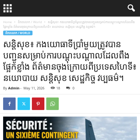
Home
ពិភពលោក / World
សន្តិសុខ៖ កងយោធាទីប្រាំមួយត្រូវបានបញ្ជូនសម្រាប់ការបណ្តុះបណ្តាលដែលពឹង
ផ្អែកខ្លាំង ព័ត៌មានចុងក្រោយពីប្រទេសហៃទី៖ នយោបាយ សន្តិសុខ សេដ្ឋកិច្ច វប្បធម៌។
ពិភពលោក / WORLD
សន្តិសុខ៖ កងយោធាទីប្រាំមួយត្រូវបាន
បញ្ជូនសម្រាប់ការបណ្តុះបណ្តាលដែលពឹង
ផ្អែកខ្លាំង ព័ត៌មានចុងក្រោយពីប្រទេសហៃទី៖
នយោបាយ សន្តិសុខ សេដ្ឋកិច្ច វប្បធម៌។
By
Admin
-
May 11, 2026
18
0