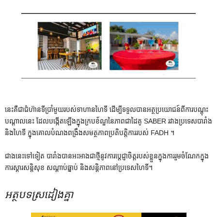
នេះគឺជាជំហ៊ានទីប្រាំមួយរបស់ទាហានហៃទី ដើម្បីទទួលបានអត្ថប្រយោជន៍ពីការបណ្តុះ
បណ្តាលនេះ ដែលបង្កើតឡើងក្នុងក្របខ័ណ្ឌនៃភាពជាដៃគូ SABER រវាងប្រទេសបារាំង
និងហៃទី ក្នុងគោលបំណងពង្រឹងសមត្ថភាពប្រតិបត្តិការរបស់ FADH ។
ជាងនេះទៅទៀត បារាំងបានអះអាងជាថ្មីនូវការប្តេជ្ញាចិត្តរបស់ខ្លួនក្នុងការរួមចំណែកក្នុង
ការស្តារសន្តិសុខ សណ្តាប់ធ្នាប់ និងសន្តិភាពនៅប្រទេសហៃទី។
អត្ថបទស្រដៀងគ្នា