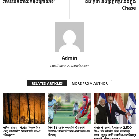
វាមិនមែនជាលើកចុងក្រោយទេ’
ពងក្រពើ និងប្រកួតប្រជែងក្នុង
Chase
Admin
http://www.pmbangla.com
RELATED ARTICLES
MORE FROM AUTHOR
লাইভ ফায়ার। গিরোন্ডে “প্রথম দিন
লিগ 1। রেসিং ক্লাব ডি স্ট্রাসবার্গ
গাজায় গণহত্যা: ইস্রায়েলে 2,500
একটু আশাবাদী”, বিসকারোসে আগুন
ইয়োনি গোমিসকে আবার বেভারেনকে ধার
টিরও বেশি ভারতীয় অস্ত্র সরবরাহের
“নিয়ন্ত্রনে”
দিয়েছে
সাথে, নরেন্দ্র মোদি বেঞ্জামিন নেতানিয়াহুর
সহযোগী স্বীকার করেছেন