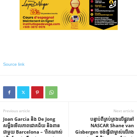
Source link
Previous article
Next article
Joan Garcia និង De Jong
បន្ទាប់ពីគ្រប់គ្រងលើផ្លូវនៅ
សម្លឹងមើលភាពជោគជ័យ និងពាន
NASCAR Shane van
ជាមួយ Barcelona – ‘ពិតណាស់
Gisbergen ចង់ធ្វើជាម្ចាស់លើរាង