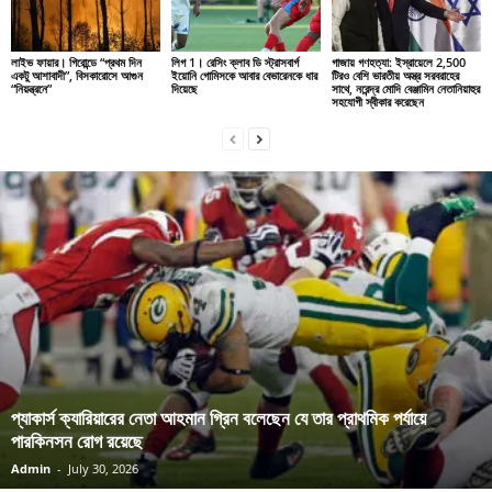
লাইভ ফায়ার। গিরোন্ডে “প্রথম দিন
লিগ 1। রেসিং ক্লাব ডি স্ট্রাসবার্গ
গাজায় গণহত্যা: ইস্রায়েলে 2,500
একটু আশাবাদী”, বিসকারোসে আগুন
ইয়োনি গোমিসকে আবার বেভারেনকে ধার
টিরও বেশি ভারতীয় অস্ত্র সরবরাহের
“নিয়ন্ত্রনে”
দিয়েছে
সাথে, নরেন্দ্র মোদি বেঞ্জামিন নেতানিয়াহুর
সহযোগী স্বীকার করেছেন
প্যাকার্স ক্যারিয়ারের নেতা আহমান গ্রিন বলেছেন যে তার প্রাথমিক পর্যায়ে
পারকিনসন রোগ রয়েছে
Admin
-
July 30, 2026