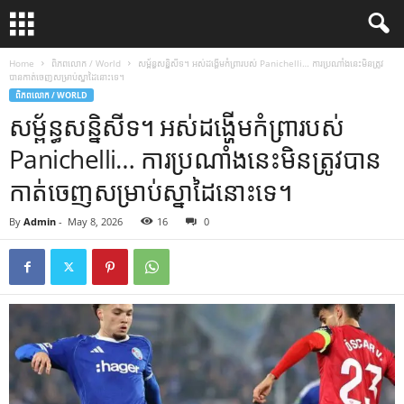
Home
ពិភពលោក / World
សម្ព័ន្ធសន្និសីទ។ អស់​ដង្ហើម​កំព្រា​របស់ Panichelli… ការ​ប្រណាំង​នេះ​មិន​ត្រូវ​
បាន​កាត់​ចេញ​សម្រាប់​ស្នាដៃ​នោះ​ទេ។
ពិភពលោក / WORLD
សម្ព័ន្ធសន្និសីទ។ អស់​ដង្ហើម​កំព្រា​របស់
Panichelli… ការ​ប្រណាំង​នេះ​មិន​ត្រូវ​បាន​
កាត់​ចេញ​សម្រាប់​ស្នាដៃ​នោះ​ទេ។
By
Admin
-
May 8, 2026
16
0