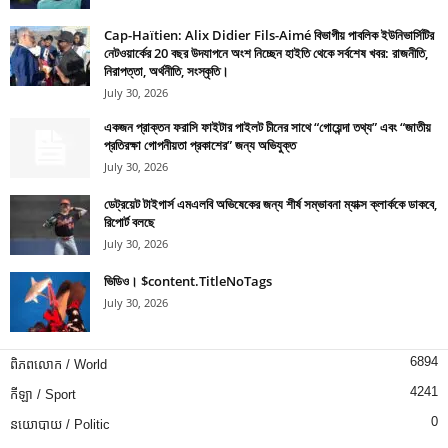
Cap-Haïtien: Alix Didier Fils-Aimé বিভাগীয় পাবলিক ইউনিভার্সিটির
নেটওয়ার্কের 20 বছর উদযাপনে অংশ নিচ্ছেন হাইতি থেকে সর্বশেষ খবর: রাজনীতি,
নিরাপত্তা, অর্থনীতি, সংস্কৃতি।
July 30, 2026
একজন প্রাক্তন ফরাসি ফাইটার পাইলট চীনের সাথে “গোয়েন্দা তথ্য” এবং “জাতীয়
প্রতিরক্ষা গোপনীয়তা প্রকাশের” জন্য অভিযুক্ত
July 30, 2026
ডেট্রয়েট টাইগার্স এমএলবি অভিষেকের জন্য শীর্ষ সম্ভাবনা ম্যাক্স ক্লার্ককে ডাকবে,
রিপোর্ট বলছে
July 30, 2026
ভিডিও। $content.TitleNoTags
July 30, 2026
6894
ពិភពលោក / World
4241
កីឡា / Sport
0
នយោបាយ / Politic