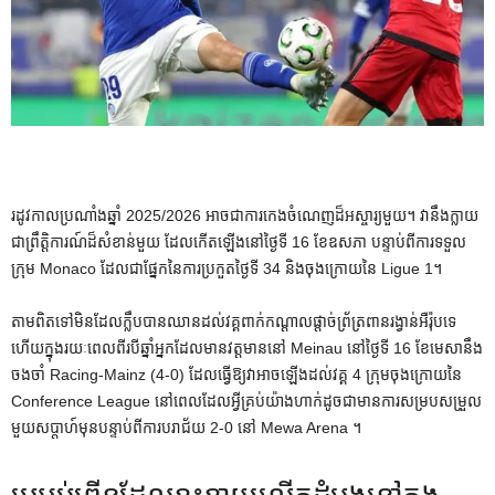
រដូវកាលប្រណាំងឆ្នាំ 2025/2026 អាចជាការកេងចំណេញដ៏អស្ចារ្យមួយ។ វានឹងក្លាយ
ជាព្រឹត្តិការណ៍ដ៏សំខាន់មួយ ដែលកើតឡើងនៅថ្ងៃទី 16 ខែឧសភា បន្ទាប់ពីការទទួល
ក្រុម Monaco ដែលជាផ្នែកនៃការប្រកួតថ្ងៃទី 34 និងចុងក្រោយនៃ Ligue 1។
តាមពិតទៅមិនដែលក្លឹបបានឈានដល់វគ្គពាក់កណ្តាលផ្តាច់ព្រ័ត្រពានរង្វាន់អឺរ៉ុបទេ
ហើយក្នុងរយៈពេលពីរបីឆ្នាំអ្នកដែលមានវត្តមាននៅ Meinau នៅថ្ងៃទី 16 ខែមេសានឹង
ចងចាំ Racing-Mainz (4-0) ដែលធ្វើឱ្យវាអាចឡើងដល់វគ្គ 4 ក្រុមចុងក្រោយនៃ
Conference League នៅពេលដែលអ្វីគ្រប់យ៉ាងហាក់ដូចជាមានការសម្របសម្រួល
មួយសប្តាហ៍មុនបន្ទាប់ពីការបរាជ័យ 2-0 នៅ Mewa Arena ។
ប្រអប់ព្រីនដែលខ្ជះខ្ជាយលើកដំបូងនៅក្នុង