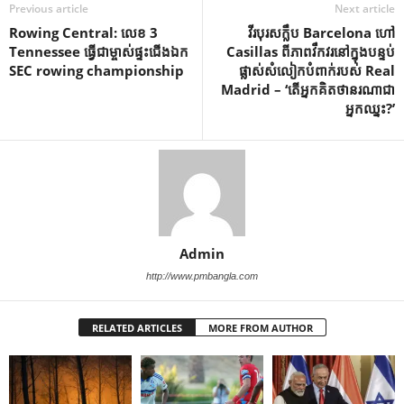
Previous article
Next article
Rowing Central: លេខ 3
វីរបុរសក្លឹប Barcelona ហៅ
Tennessee ធ្វើជាម្ចាស់ផ្ទះជើងឯក
Casillas ពីភាពវឹកវរនៅក្នុងបន្ទប់
SEC rowing championship
ផ្លាស់សំលៀកបំពាក់របស់ Real
Madrid – ‘តើអ្នកគិតថានរណាជា
អ្នកឈ្នះ?’
Admin
http://www.pmbangla.com
RELATED ARTICLES
MORE FROM AUTHOR