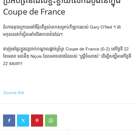
Coupe de France
ជំហានចុងក្រោយនៅអឺរ៉ុបគឺខ្ពស់ពេកសម្រាប់កីឡាកររបស់ Gary O’Neil ។ ជា
អកុសលវាក៏ស្ថិតនៅលើឆាកបារាំងដែរ។
ចាញ់នៅផ្ទះក្នុងវគ្គពាក់កណ្តាលផ្តាច់ព្រ័ត្រ Coupe de France (0-2) នៅថ្ងៃទី 22
ខែមេសា ទល់នឹង Niçois ដែលអាចតោងដៃរបស់ “ស្ត្រីចំណាស់” ដើម្បីសង្ឃឹមនៅថ្ងៃទី
22 ឧសភា។
Source link