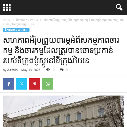
Home
ពិភពលោក / World
សហភាពអឺរ៉ុបព្រួយបារម្ភអំពីសកម្មភាពចារកម្ម និងចារកម្មដែលត្រូវបានចោទប្រកាន់
របស់ទីក្រុងម៉ូស្គូនៅទីក្រុងវីយែន
ពិភពលោក / WORLD
សហភាពអឺរ៉ុបព្រួយបារម្ភអំពីសកម្មភាពចារ
កម្ម និងចារកម្មដែលត្រូវបានចោទប្រកាន់
របស់ទីក្រុងម៉ូស្គូនៅទីក្រុងវីយែន
By
Admin
-
May 13, 2026
10
0