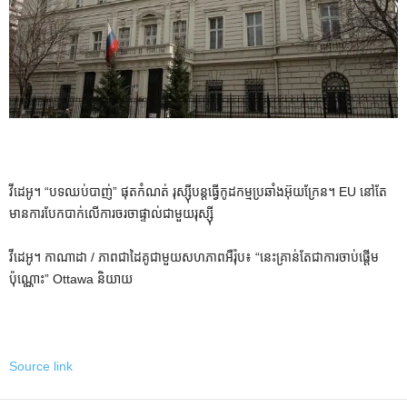
វីដេអូ។ “បទឈប់បាញ់” ផុតកំណត់ រុស្ស៊ីបន្តធ្វើកូដកម្មប្រឆាំងអ៊ុយក្រែន។ EU នៅ​តែ​
មាន​ការ​បែក​បាក់​លើ​ការ​ចរចា​ផ្ទាល់​ជាមួយ​រុស្ស៊ី
វីដេអូ។ កាណាដា / ភាពជាដៃគូជាមួយសហភាពអឺរ៉ុប៖ “នេះគ្រាន់តែជាការចាប់ផ្តើម
ប៉ុណ្ណោះ” Ottawa និយាយ
Source link