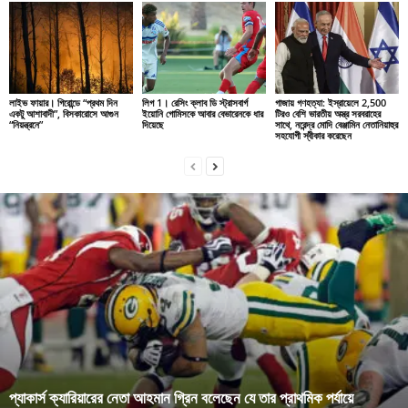
লাইভ ফায়ার। গিরোন্ডে “প্রথম দিন
লিগ 1। রেসিং ক্লাব ডি স্ট্রাসবার্গ
গাজায় গণহত্যা: ইস্রায়েলে 2,500
একটু আশাবাদী”, বিসকারোসে আগুন
ইয়োনি গোমিসকে আবার বেভারেনকে ধার
টিরও বেশি ভারতীয় অস্ত্র সরবরাহের
“নিয়ন্ত্রনে”
দিয়েছে
সাথে, নরেন্দ্র মোদি বেঞ্জামিন নেতানিয়াহুর
সহযোগী স্বীকার করেছেন
প্যাকার্স ক্যারিয়ারের নেতা আহমান গ্রিন বলেছেন যে তার প্রাথমিক পর্যায়ে