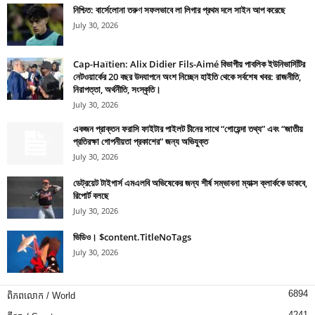
নিশ্চিত: বার্সেলোনা তরুণ সফলভাবে লা লিগার প্রথম দলে সাইন আপ করেছে
July 30, 2026
Cap-Haïtien: Alix Didier Fils-Aimé বিভাগীয় পাবলিক ইউনিভার্সিটির
নেটওয়ার্কের 20 বছর উদযাপনে অংশ নিচ্ছেন হাইতি থেকে সর্বশেষ খবর: রাজনীতি,
নিরাপত্তা, অর্থনীতি, সংস্কৃতি।
July 30, 2026
একজন প্রাক্তন ফরাসি ফাইটার পাইলট চীনের সাথে “গোয়েন্দা তথ্য” এবং “জাতীয়
প্রতিরক্ষা গোপনীয়তা প্রকাশের” জন্য অভিযুক্ত
July 30, 2026
ডেট্রয়েট টাইগার্স এমএলবি অভিষেকের জন্য শীর্ষ সম্ভাবনা ম্যাক্স ক্লার্ককে ডাকবে,
রিপোর্ট বলছে
July 30, 2026
ভিডিও। $content.TitleNoTags
July 30, 2026
6894
ពិភពលោក / World
4241