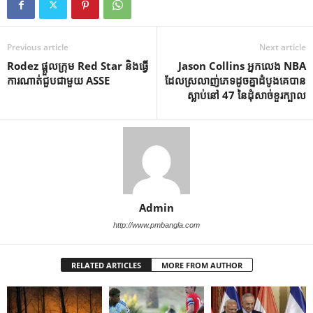
Previous article
Next article
Rodez ផ្តួលក្រុម Red Star និងធ្វើ
Jason Collins អ្នកលេង NBA
ការណាត់ជួបជាមួយ ASSE
ដែលស្រលាញ់ភេទដូចគ្នាដំបូងគេបាន
ស្លាប់នៅ 47 នៃដុំសាច់ខួរក្បាល
Admin
http://www.pmbangla.com
RELATED ARTICLES
MORE FROM AUTHOR