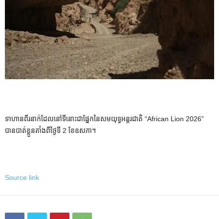
ទាហានពីរនាក់ដែលនៅទីនោះជាផ្នែកនៃសមយុទ្ធអន្តរជាតិ “African Lion 2026”
បានបាត់ខ្លួនតាំងពីថ្ងៃទី 2 ខែឧសភា។
Source link