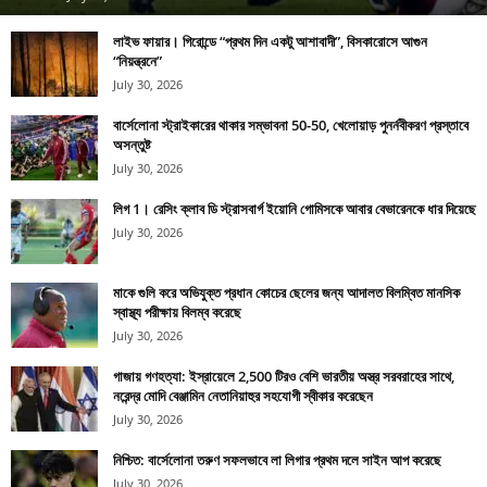
লাইভ ফায়ার। গিরোন্ডে “প্রথম দিন একটু আশাবাদী”, বিসকারোসে আগুন
“নিয়ন্ত্রনে”
July 30, 2026
বার্সেলোনা স্ট্রাইকারের থাকার সম্ভাবনা 50-50, খেলোয়াড় পুনর্নবীকরণ প্রস্তাবে
অসন্তুষ্ট
July 30, 2026
লিগ 1। রেসিং ক্লাব ডি স্ট্রাসবার্গ ইয়োনি গোমিসকে আবার বেভারেনকে ধার দিয়েছে
July 30, 2026
মাকে গুলি করে অভিযুক্ত প্রধান কোচের ছেলের জন্য আদালত বিলম্বিত মানসিক
স্বাস্থ্য পরীক্ষায় বিলম্ব করেছে
July 30, 2026
গাজায় গণহত্যা: ইস্রায়েলে 2,500 টিরও বেশি ভারতীয় অস্ত্র সরবরাহের সাথে,
নরেন্দ্র মোদি বেঞ্জামিন নেতানিয়াহুর সহযোগী স্বীকার করেছেন
July 30, 2026
নিশ্চিত: বার্সেলোনা তরুণ সফলভাবে লা লিগার প্রথম দলে সাইন আপ করেছে
July 30, 2026