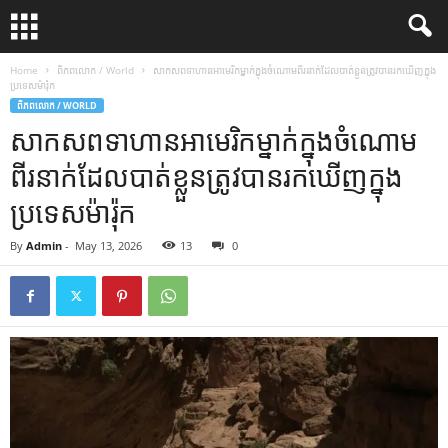
Home
ពិភពលោក / World
សាកសព​ទាហាន​អាមេរិក​ម្នាក់​ក្នុង​ចំណោម​ពីរ​នាក់​ដែល​បាត់​ខ្លួន​ត្រូវ​បាន​រក​ឃើញ​ក្នុង​
ប្រទេស​ម៉ារ៉ុក
ពិភពលោក / WORLD
សាកសព​ទាហាន​អាមេរិក​ម្នាក់​ក្នុង​ចំណោម​
ពីរ​នាក់​ដែល​បាត់​ខ្លួន​ត្រូវ​បាន​រក​ឃើញ​ក្នុង​
ប្រទេស​ម៉ារ៉ុក
By
Admin
-
May 13, 2026
13
0