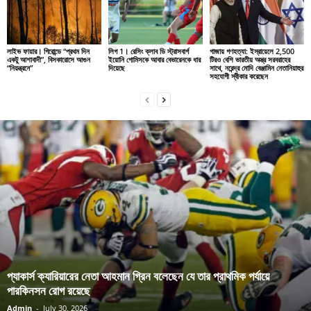
লাইভ ফায়ার। গিরোন্ডে “প্রথম দিন
লিগ 1। রেসিং ক্লাব ডি স্ট্রাসবার্গ
গাজায় গণহত্যা: ইস্রায়েলে 2,500
একটু আশাবাদী”, বিসকারোসে আগুন
ইয়োনি গোমিসকে আবার বেভারেনকে ধার
টিরও বেশি ভারতীয় অস্ত্র সরবরাহের
“নিয়ন্ত্রনে”
দিয়েছে
সাথে, নরেন্দ্র মোদি বেঞ্জামিন নেতানিয়াহুর
সহযোগী স্বীকার করেছেন
প্যাকার্স ক্যারিয়ারের নেতা আহমান গ্রিন বলেছেন যে তার প্রাথমিক পর্যায়ে
পারকিনসন রোগ রয়েছে
Admin
-
July 30, 2026