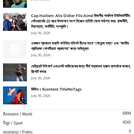
Cap-Haïtien: Alix Didier Fils-Aimé বিভাগীয় পাবলিক ইউনিভার্সিটির
নেটওয়ার্কের 20 বছর উদযাপনে অংশ নিচ্ছেন হাইতি থেকে সর্বশেষ খবর: রাজনীতি,
নিরাপত্তা, অর্থনীতি, সংস্কৃতি।
July 30, 2026
একজন প্রাক্তন ফরাসি ফাইটার পাইলট চীনের সাথে “গোয়েন্দা তথ্য” এবং “জাতীয়
প্রতিরক্ষা গোপনীয়তা প্রকাশের” জন্য অভিযুক্ত
July 30, 2026
ডেট্রয়েট টাইগার্স এমএলবি অভিষেকের জন্য শীর্ষ সম্ভাবনা ম্যাক্স ক্লার্ককে ডাকবে,
রিপোর্ট বলছে
July 30, 2026
ভিডিও। $content.TitleNoTags
July 30, 2026
6894
ពិភពលោក / World
4241
កីឡា / Sport
0
នយោបាយ / Politic