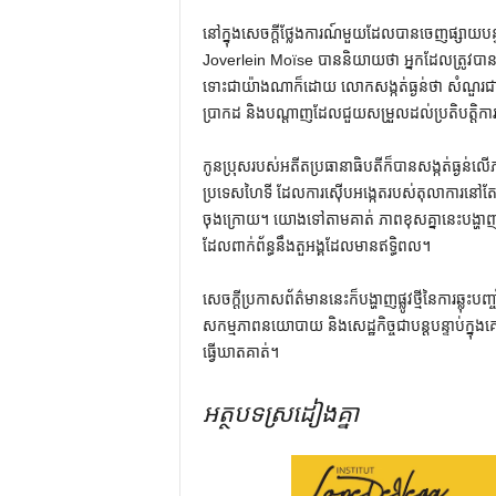
នៅក្នុងសេចក្តីថ្លែងការណ៍មួយដែលបានចេញផ្សាយបន្
Joverlein Moïse បាននិយាយថា អ្នកដែលត្រូវបាន
ទោះជាយ៉ាងណាក៏ដោយ លោកសង្កត់ធ្ងន់ថា សំណួរជាច
ប្រាកដ និងបណ្តាញដែលជួយសម្រួលដល់ប្រតិបត្តិកា
កូនប្រុសរបស់អតីតប្រធានាធិបតីក៏បានសង្កត់ធ្ងន់លើភ
ប្រទេសហៃទី ដែលការស៊ើបអង្កេតរបស់តុលាការនៅតែសម
ចុងក្រោយ។ យោងទៅតាមគាត់ ភាពខុសគ្នានេះបង្ហាញពីក
ដែលពាក់ព័ន្ធនឹងតួអង្គដែលមានឥទ្ធិពល។
សេចក្តីប្រកាសព័ត៌មាននេះក៏បង្ហាញផ្លូវថ្មីនៃការឆ្លុះបញ
សកម្មភាពនយោបាយ និងសេដ្ឋកិច្ចជាបន្តបន្ទាប់ក្
ធ្វើឃាតគាត់។
អត្ថបទស្រដៀងគ្នា