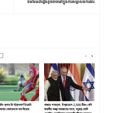
មិនមែនជារឿងតូចតាចនៅក្នុងការសម្ភាសន៍ការងារ
ং ক্লাব ডি স্ট্রাসবার্গ ইয়োনি
গাজায় গণহত্যা: ইস্রায়েলে 2,500 টিরও বেশি
বার বেভারেনকে ধার দিয়েছে
ভারতীয় অস্ত্র সরবরাহের সাথে, নরেন্দ্র মোদি