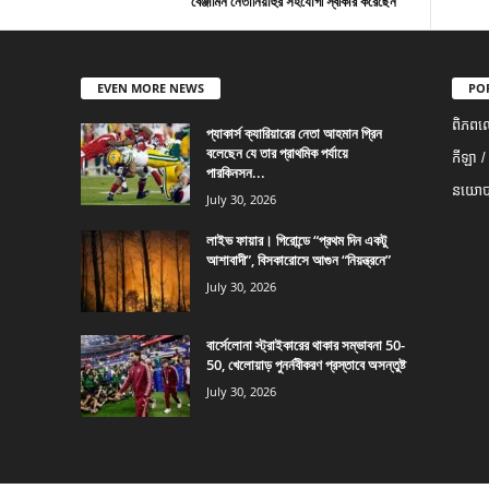
বেঞ্জামিন নেতানিয়াহুর সহযোগী স্বীকার করেছেন
EVEN MORE NEWS
PO
ពិភពល
প্যাকার্স ক্যারিয়ারের নেতা আহমান গ্রিন
বলেছেন যে তার প্রাথমিক পর্যায়ে
កីឡា /
পারকিনসন...
នយោបា
July 30, 2026
লাইভ ফায়ার। গিরোন্ডে “প্রথম দিন একটু
আশাবাদী”, বিসকারোসে আগুন “নিয়ন্ত্রনে”
July 30, 2026
বার্সেলোনা স্ট্রাইকারের থাকার সম্ভাবনা 50-
50, খেলোয়াড় পুনর্নবীকরণ প্রস্তাবে অসন্তুষ্ট
July 30, 2026