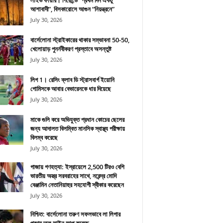
লাইভ ফায়ার। গিরোন্ডে “প্রথম দিন একটু
আশাবাদী”, বিসকারোসে আগুন “নিয়ন্ত্রনে”
July 30, 2026
বার্সেলোনা স্ট্রাইকারের থাকার সম্ভাবনা 50-50,
খেলোয়াড় পুনর্নবীকরণ প্রস্তাবে অসন্তুষ্ট
July 30, 2026
লিগ 1। রেসিং ক্লাব ডি স্ট্রাসবার্গ ইয়োনি
গোমিসকে আবার বেভারেনকে ধার দিয়েছে
July 30, 2026
মাকে গুলি করে অভিযুক্ত প্রধান কোচের ছেলের
জন্য আদালত বিলম্বিত মানসিক স্বাস্থ্য পরীক্ষায়
বিলম্ব করেছে
July 30, 2026
গাজায় গণহত্যা: ইস্রায়েলে 2,500 টিরও বেশি
ভারতীয় অস্ত্র সরবরাহের সাথে, নরেন্দ্র মোদি
বেঞ্জামিন নেতানিয়াহুর সহযোগী স্বীকার করেছেন
July 30, 2026
নিশ্চিত: বার্সেলোনা তরুণ সফলভাবে লা লিগার