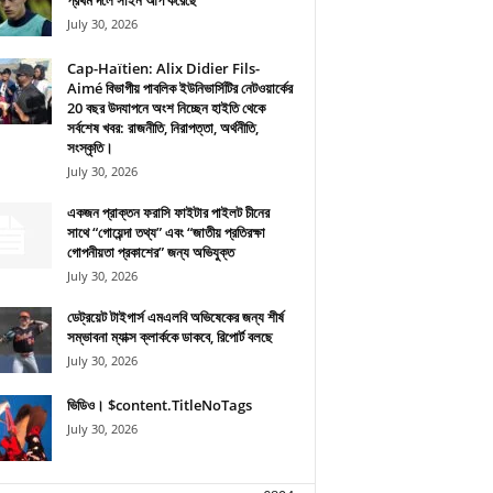
প্রথম দলে সাইন আপ করেছে
July 30, 2026
Cap-Haïtien: Alix Didier Fils-
Aimé বিভাগীয় পাবলিক ইউনিভার্সিটির নেটওয়ার্কের
20 বছর উদযাপনে অংশ নিচ্ছেন হাইতি থেকে
সর্বশেষ খবর: রাজনীতি, নিরাপত্তা, অর্থনীতি,
সংস্কৃতি।
July 30, 2026
একজন প্রাক্তন ফরাসি ফাইটার পাইলট চীনের
সাথে “গোয়েন্দা তথ্য” এবং “জাতীয় প্রতিরক্ষা
গোপনীয়তা প্রকাশের” জন্য অভিযুক্ত
July 30, 2026
ডেট্রয়েট টাইগার্স এমএলবি অভিষেকের জন্য শীর্ষ
সম্ভাবনা ম্যাক্স ক্লার্ককে ডাকবে, রিপোর্ট বলছে
July 30, 2026
ভিডিও। $content.TitleNoTags
July 30, 2026