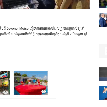
ាធិបតី Jovenel Moïse ជឿថាការកាត់ទោសដែលត្រូវបានប្រគល់ឱ្យនៅ
តែមិនគ្រប់គ្រាន់ដើម្បីបំភ្លឺពេញលេញលើឧក្រិដ្ឋកម្មថ្ងៃទី 7 ខែកក្កដា ឆ្នាំ