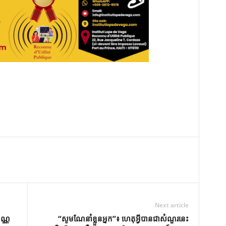
Next article
័ណ្ណ
“សូមណែនាំខ្លួនអ្នក”៖ ហេតុអ្វីបានជាសំណួរនេះ