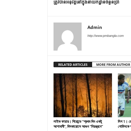
ត្រូវបានអនុវត្តនៅក្នុងនាយកដ្ឋានចំនួនប្រាំ
Admin
http://www.pmbangla.com
RELATED ARTICLES
MORE FROM AUTHOR
লাইভ ফায়ার। গিরোন্ডে “প্রথম দিন একটু
লিগ 1। রেসি
আশাবাদী”, বিসকারোসে আগুন “নিয়ন্ত্রনে”
গোমিসকে আ