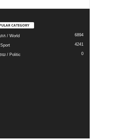
PULAR CATEGORY
6894
ោក / World
4241
 Sport
0
យ / Politic