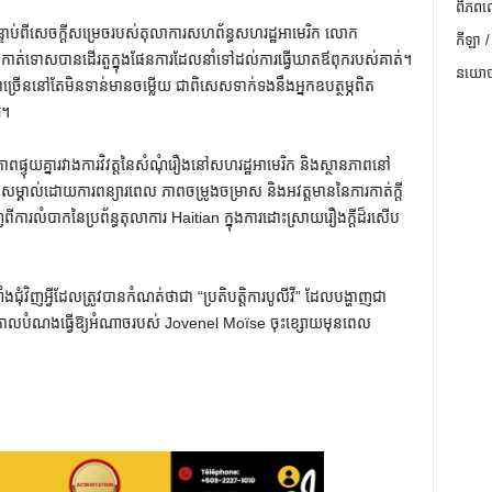
ពិភពល
ទាប់ពីសេចក្តីសម្រេចរបស់តុលាការសហព័ន្ធសហរដ្ឋអាមេរិក លោក
កីឡា /
កាត់ទោសបានដើរតួក្នុងផែនការដែលនាំទៅដល់ការធ្វើឃាតឪពុករបស់គាត់។
នយោបា
្រើននៅតែមិនទាន់មានចម្លើយ ជាពិសេសទាក់ទងនឹងអ្នកឧបត្ថម្ភពិត
រ។
ាពផ្ទុយគ្នារវាងការវិវត្តនៃសំណុំរឿងនៅសហរដ្ឋអាមេរិក និងស្ថានភាពនៅ
្គាល់ដោយការពន្យារពេល ភាពចម្រូងចម្រាស និងអវត្តមាននៃការកាត់ក្តី
ារលំបាកនៃប្រព័ន្ធតុលាការ Haitian ក្នុងការដោះស្រាយរឿងក្តីដ៏រសើប
្ចាំងជុំវិញអ្វីដែលត្រូវបានកំណត់ថាជា “ប្រតិបត្តិការបូលីវី” ដែលបង្ហាញជា
នុងគោលបំណងធ្វើឱ្យអំណាចរបស់ Jovenel Moïse ចុះខ្សោយមុនពេល