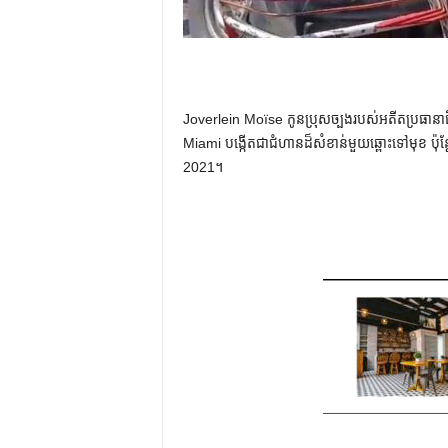
Joverlein Moïse កូនប្រុសច្បងរបស់អតីតប្រធាន
Miami បង្កើតជាជំហានដ៏សំខាន់មួយឆ្ពោះទៅមុខ ប៉ុន្តែនៅ
2021។