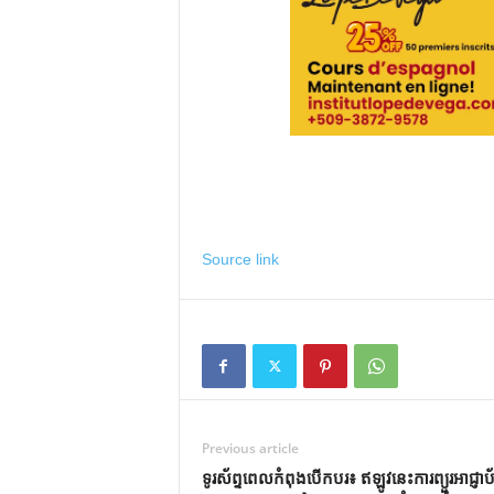
Source link
Previous article
ទូរស័ព្ទពេលកំពុងបើកបរ៖ ឥឡូវនេះការព្យួរអាជ្ញាប