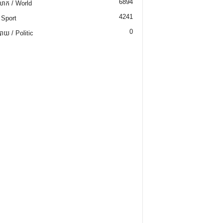
6894
ោក / World
4241
 Sport
0
យ / Politic