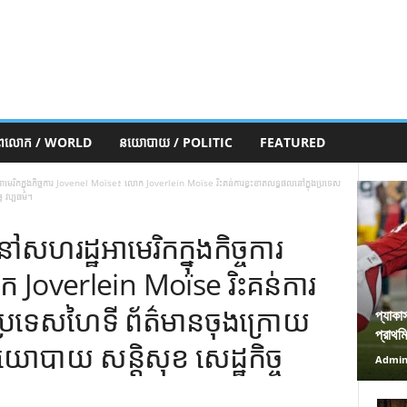
ភពលោក / WORLD
នយោបាយ / POLITIC
FEATURED
រិកក្នុងកិច្ចការ Jovenel Moïse៖ លោក Joverlein Moïse រិះគន់ការខ្វះខាតលទ្ធផលនៅក្នុងប្រទេស
 វប្បធម៌។
រដ្ឋអាមេរិកក្នុងកិច្ចការ
Joverlein Moïse រិះគន់ការ
ប្រទេសហៃទី ព័ត៌មានចុងក្រោយ
প্যাকা
প্রাথম
យោបាយ សន្តិសុខ សេដ្ឋកិច្ច
Admi