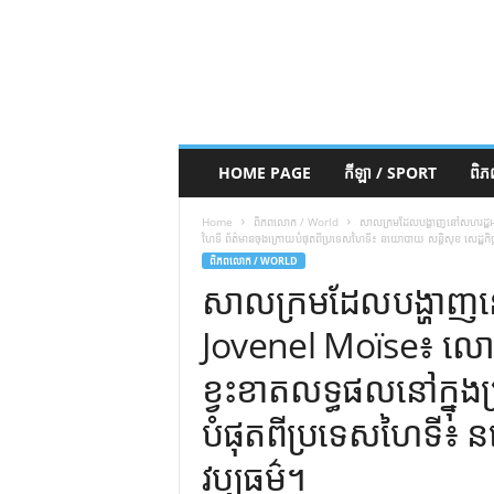
HOME PAGE
កីឡា / SPORT
ពិ
Home
ពិភពលោក / World
សាលក្រមដែលបង្ហាញនៅសហរដ្ឋអាមេ
ហៃទី ព័ត៌មានចុងក្រោយបំផុតពីប្រទេសហៃទី៖ នយោបាយ សន្តិសុខ សេដ្ឋកិច្ច
ពិភពលោក / WORLD
សាលក្រមដែលបង្ហាញនៅសហ
Jovenel Moïse៖ លោក 
ខ្វះខាតលទ្ធផលនៅក្នុង
បំផុតពីប្រទេសហៃទី៖ ន
វប្បធម៌។