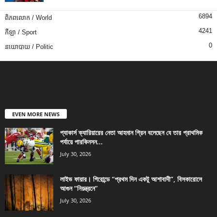
6894
ពិភពលោក / World
4241
កីឡា / Sport
0
នយោបាយ / Politic
EVEN MORE NEWS
প্যাকার্স ক্যারিয়ারের নেতা আহমান গ্রিন বলেছেন যে তার প্রাথমিক
পর্যায়ে পারকিনসন...
July 30, 2026
লাইভ ফায়ার। গিরোন্ডে “প্রথম দিন একটু আশাবাদী”, বিসকারোসে
আগুন “নিয়ন্ত্রনে”
July 30, 2026