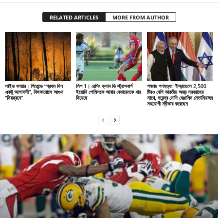
RELATED ARTICLES
MORE FROM AUTHOR
লাইভ ফায়ার। গিরোন্ডে “প্রথম দিন
লিগ 1। রেসিং ক্লাব ডি স্ট্রাসবার্গ
গাজায় গণহত্যা: ইস্রায়েলে 2,500
একটু আশাবাদী”, বিসকারোসে আগুন
ইয়োনি গোমিসকে আবার বেভারেনকে ধার
টিরও বেশি ভারতীয় অস্ত্র সরবরাহের
“নিয়ন্ত্রনে”
দিয়েছে
সাথে, নরেন্দ্র মোদি বেঞ্জামিন নেতানিয়াহুর
সহযোগী স্বীকার করেছেন