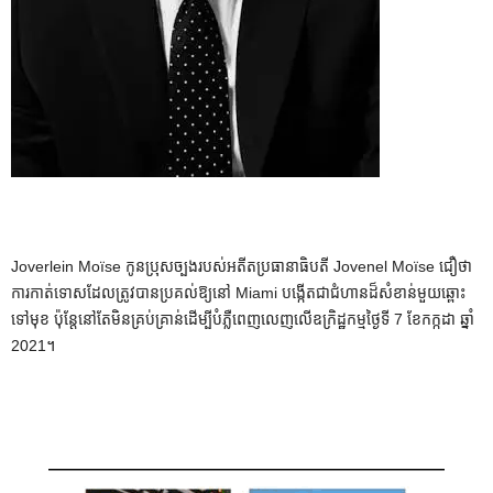
Joverlein Moïse កូនប្រុសច្បងរបស់អតីតប្រធានាធិបតី Jovenel Moïse ជឿថា
ការកាត់ទោសដែលត្រូវបានប្រគល់ឱ្យនៅ Miami បង្កើតជាជំហានដ៏សំខាន់មួយឆ្ពោះ
ទៅមុខ ប៉ុន្តែនៅតែមិនគ្រប់គ្រាន់ដើម្បីបំភ្លឺពេញលេញលើឧក្រិដ្ឋកម្មថ្ងៃទី 7 ខែកក្កដា ឆ្នាំ
2021។