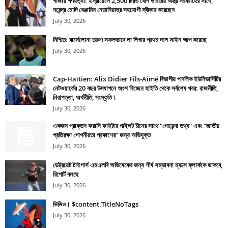
গাজায় গণহত্যা: ইস্রায়েলে 2,500 টিরও বেশি ভারতীয় অস্ত্র সরবরাহের সাথে,
নরেন্দ্র মোদি বেঞ্জামিন নেতানিয়াহুর সহযোগী স্বীকার করেছেন
July 30, 2026
নিশ্চিত: বার্সেলোনা তরুণ সফলভাবে লা লিগার প্রথম দলে সাইন আপ করেছে
July 30, 2026
Cap-Haïtien: Alix Didier Fils-Aimé বিভাগীয় পাবলিক ইউনিভার্সিটির
নেটওয়ার্কের 20 বছর উদযাপনে অংশ নিচ্ছেন হাইতি থেকে সর্বশেষ খবর: রাজনীতি,
নিরাপত্তা, অর্থনীতি, সংস্কৃতি।
July 30, 2026
একজন প্রাক্তন ফরাসি ফাইটার পাইলট চীনের সাথে “গোয়েন্দা তথ্য” এবং “জাতীয়
প্রতিরক্ষা গোপনীয়তা প্রকাশের” জন্য অভিযুক্ত
July 30, 2026
ডেট্রয়েট টাইগার্স এমএলবি অভিষেকের জন্য শীর্ষ সম্ভাবনা ম্যাক্স ক্লার্ককে ডাকবে,
রিপোর্ট বলছে
July 30, 2026
ভিডিও। $content.TitleNoTags
July 30, 2026