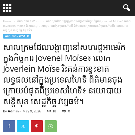
Home
ពិភពលោក / World
សាលក្រមដែលបង្ហាញនៅសហរដ្ឋអាមេរិកក្នុងកិច្ចការ Jovenel Moïse៖ លោក
Joverlein Moïse រិះគន់ការខ្វះខាតលទ្ធផលនៅក្នុងប្រទេសហៃទី ព័ត៌មានចុងក្រោយបំផុតពីប្រទេសហៃទី៖ នយោបាយ
សន្តិសុខ សេដ្ឋកិច្ច វប្បធម៌។
ពិភពលោក / WORLD
សាលក្រមដែលបង្ហាញនៅសហរដ្ឋអាមេរិក
ក្នុងកិច្ចការ Jovenel Moïse៖ លោក
Joverlein Moïse រិះគន់ការខ្វះខាត
លទ្ធផលនៅក្នុងប្រទេសហៃទី ព័ត៌មានចុង
ក្រោយបំផុតពីប្រទេសហៃទី៖ នយោបាយ
សន្តិសុខ សេដ្ឋកិច្ច វប្បធម៌។
By
Admin
-
May 9, 2026
18
0