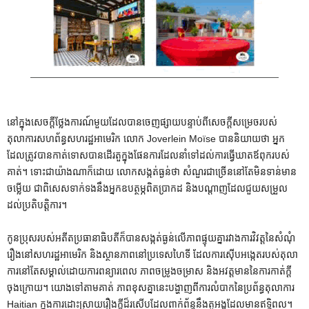
នៅក្នុងសេចក្តីថ្លែងការណ៍មួយដែលបានចេញផ្សាយបន្ទាប់ពីសេចក្តីសម្រេចរបស់
តុលាការសហព័ន្ធសហរដ្ឋអាមេរិក លោក Joverlein Moïse បាននិយាយថា អ្នក
ដែលត្រូវបានកាត់ទោសបានដើរតួក្នុងផែនការដែលនាំទៅដល់ការធ្វើឃាតឪពុករបស់
គាត់។ ទោះជាយ៉ាងណាក៏ដោយ លោកសង្កត់ធ្ងន់ថា សំណួរជាច្រើននៅតែមិនទាន់មាន
ចម្លើយ ជាពិសេសទាក់ទងនឹងអ្នកឧបត្ថម្ភពិតប្រាកដ និងបណ្តាញដែលជួយសម្រួល
ដល់ប្រតិបត្តិការ។
កូនប្រុសរបស់អតីតប្រធានាធិបតីក៏បានសង្កត់ធ្ងន់លើភាពផ្ទុយគ្នារវាងការវិវត្តនៃសំណុំ
រឿងនៅសហរដ្ឋអាមេរិក និងស្ថានភាពនៅប្រទេសហៃទី ដែលការស៊ើបអង្កេតរបស់តុលា
ការនៅតែសម្គាល់ដោយការពន្យារពេល ភាពចម្រូងចម្រាស និងអវត្តមាននៃការកាត់ក្តី
ចុងក្រោយ។ យោងទៅតាមគាត់ ភាពខុសគ្នានេះបង្ហាញពីការលំបាកនៃប្រព័ន្ធតុលាការ
Haitian ក្នុងការដោះស្រាយរឿងក្តីដ៏រសើបដែលពាក់ព័ន្ធនឹងតួអង្គដែលមានឥទ្ធិពល។