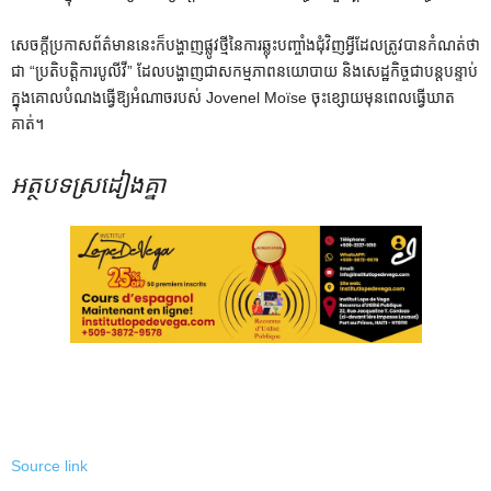
សេចក្តីប្រកាសព័ត៌មាននេះក៏បង្ហាញផ្លូវថ្មីនៃការឆ្លុះបញ្ចាំងជុំវិញអ្វីដែលត្រូវបានកំណត់ថា
ជា “ប្រតិបត្តិការបូលីវី” ដែលបង្ហាញជាសកម្មភាពនយោបាយ និងសេដ្ឋកិច្ចជាបន្តបន្ទាប់
ក្នុងគោលបំណងធ្វើឱ្យអំណាចរបស់ Jovenel Moïse ចុះខ្សោយមុនពេលធ្វើឃាត
គាត់។
អត្ថបទស្រដៀងគ្នា
Source link