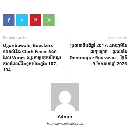
Previous article
Next article
Ogunbowale, Bueckers
ប្រធានាធិបតីឆ្នាំ 2017: សមរភូមិនៃ
ទប់ទល់នឹង Clark Fever ខណៈ
ពាក្យស្លោក – ជួរឈរនៃ
ដែល Wings ឈ្នះការប្រកួតបើករដូវ
Dominique Rousseau – ថ្ងៃទី
កាលដែលរំពឹងទុកយ៉ាងខ្លាំង 107-
9 ខែឧសភាឆ្នាំ 2026
104
Admin
http://www.pmbangla.com