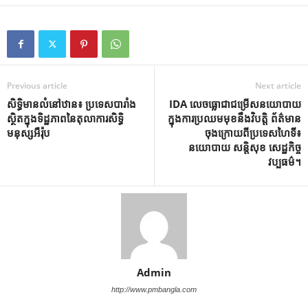
Previous article
Next article
សិទ្ធិ​មាន​លំនៅឋាន៖ ប្រទេស​បារាំង​
IDA លេចធ្លោជាជម្រើសនយោបាយ
ស្ថិត​ក្នុង​ទិដ្ឋភាព​នៃ​តុលាការ​សិទ្ធិ​
ក្នុងការប្រឈមមុខនឹងវិបត្តិ ព័ត៌មាន
មនុស្ស​អឺរ៉ុប
ចុងក្រោយពីប្រទេសហៃទី៖
នយោបាយ សន្តិសុខ សេដ្ឋកិច្ច
វប្បធម៌។
Admin
http://www.pmbangla.com