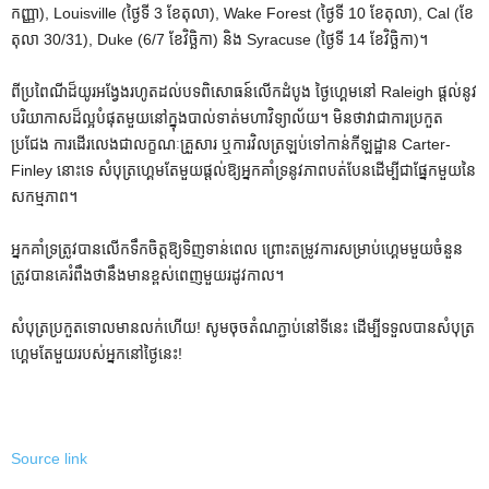
កញ្ញា), Louisville (ថ្ងៃទី 3 ខែតុលា), Wake Forest (ថ្ងៃទី 10 ខែតុលា), Cal (ខែ
តុលា 30/31), Duke (6/7 ខែវិច្ឆិកា) និង Syracuse (ថ្ងៃទី 14 ខែវិច្ឆិកា)។
ពីប្រពៃណីដ៏យូរអង្វែងរហូតដល់បទពិសោធន៍លើកដំបូង ថ្ងៃហ្គេមនៅ Raleigh ផ្តល់នូវ
បរិយាកាសដ៏ល្អបំផុតមួយនៅក្នុងបាល់ទាត់មហាវិទ្យាល័យ។ មិនថាវាជាការប្រកួត
ប្រជែង ការដើរលេងជាលក្ខណៈគ្រួសារ ឬការវិលត្រឡប់ទៅកាន់កីឡដ្ឋាន Carter-
Finley នោះទេ សំបុត្រហ្គេមតែមួយផ្តល់ឱ្យអ្នកគាំទ្រនូវភាពបត់បែនដើម្បីជាផ្នែកមួយនៃ
សកម្មភាព។
អ្នក​គាំទ្រ​ត្រូវ​បាន​លើក​ទឹក​ចិត្ត​ឱ្យ​ទិញ​ទាន់​ពេល ព្រោះ​តម្រូវ​ការ​សម្រាប់​ហ្គេម​មួយ​ចំនួន​
ត្រូវ​បាន​គេ​រំពឹង​ថា​នឹង​មាន​ខ្ពស់​ពេញ​មួយ​រដូវ​កាល។
សំបុត្រ​ប្រកួត​ទោល​មាន​លក់​ហើយ! សូមចុចតំណភ្ជាប់នៅទីនេះ ដើម្បីទទួលបានសំបុត្រ
ហ្គេមតែមួយរបស់អ្នកនៅថ្ងៃនេះ!
Source link