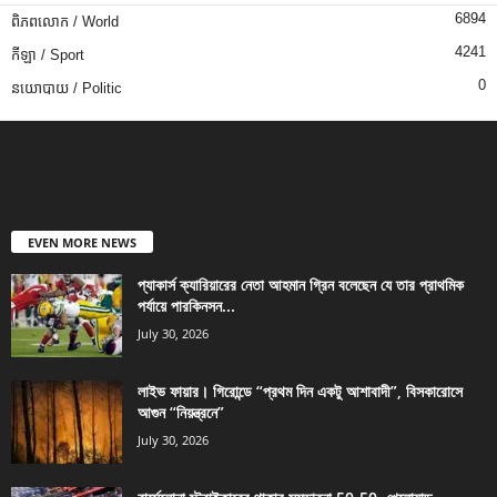
6894
ពិភពលោក / World
4241
កីឡា / Sport
0
នយោបាយ / Politic
EVEN MORE NEWS
প্যাকার্স ক্যারিয়ারের নেতা আহমান গ্রিন বলেছেন যে তার প্রাথমিক
পর্যায়ে পারকিনসন...
July 30, 2026
লাইভ ফায়ার। গিরোন্ডে “প্রথম দিন একটু আশাবাদী”, বিসকারোসে
আগুন “নিয়ন্ত্রনে”
July 30, 2026