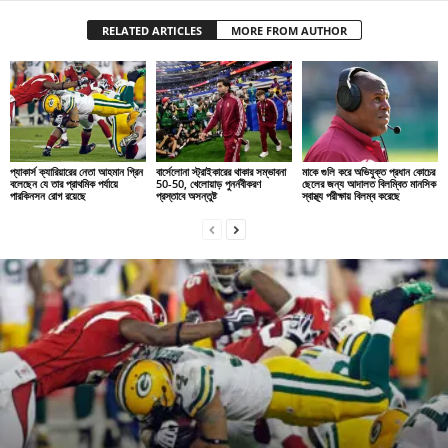
RELATED ARTICLES
MORE FROM AUTHOR
প্যাকার্স ক্যারিয়ারের নেতা আহমান গ্রিন
বার্সেলোনা স্ট্রাইকারের থাকার সম্ভাবনা
মাকে গুলি করে অভিযুক্ত প্রধান কোচের
বলেছেন যে তার প্রাথমিক পর্যায়ে
50-50, খেলোয়াড় পুনর্নবীকরণ
ছেলের জন্য আদালত বিলম্বিত মানসিক
পারকিনসন রোগ রয়েছে
প্রস্তাবে অসন্তুষ্ট
স্বাস্থ্য পরীক্ষায় বিলম্ব করেছে