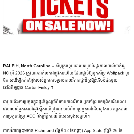
RALEIH, North Carolina –
សំបុត្រហ្គេមទោលសម្រាប់រដូវកាលបាល់ទាត់រដ្ឋ
NC ឆ្នាំ 2026 ត្រូវបានដាក់លក់ជាផ្លូវការហើយ ដែលផ្តល់ឱ្យអ្នកគាំទ្រ Wolfpack នូវ
ឱកាសដើម្បីកក់កន្លែងរបស់ពួកគេសម្រាប់កាលវិភាគផ្ទះដ៏គួរឱ្យរំភើបបំផុតមួយ
នៅឯកីឡដ្ឋាន Carter-Finley ។
ជាមួយនឹងការប្រកួតក្នុងផ្ទះចំនួនប្រាំពីរតាមកាលវិភាគ អ្នកគាំទ្រអាចជ្រើសរើសពេល
វេលារបស់ពួកគេនៅរដូវស្លឹកឈើជ្រុះនេះ ចាប់ពីការប្រកួតនៅដើមរដូវកាល រហូតដល់
ការប្រកួតជម្រុះ ACC និងព្រឹត្តិការណ៍ពិសេសចុងសប្តាហ៍។
កាលវិភាគផ្ទះរួមមាន Richmond (ថ្ងៃទី 12 ខែកញ្ញា) App State (ថ្ងៃទី 26 ខែ