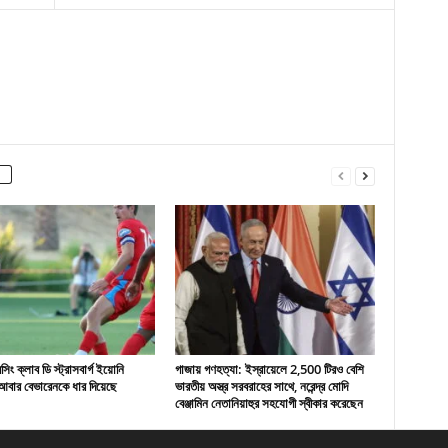
ং ক্লাব ডি স্ট্রাসবার্গ ইয়োনি
গাজায় গণহত্যা: ইস্রায়েলে 2,500 টিরও বেশি
বার বেভারেনকে ধার দিয়েছে
ভারতীয় অস্ত্র সরবরাহের সাথে, নরেন্দ্র মোদি
বেঞ্জামিন নেতানিয়াহুর সহযোগী স্বীকার করেছেন