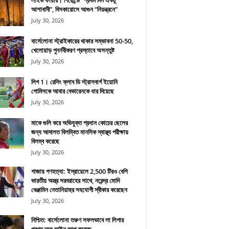
লাইভ ফায়ার। গিরোন্ডে “প্রথম দিন একটু
আশাবাদী”, বিসকারোসে আগুন “নিয়ন্ত্রনে”
July 30, 2026
বার্সেলোনা স্ট্রাইকারের থাকার সম্ভাবনা 50-50,
খেলোয়াড় পুনর্নবীকরণ প্রস্তাবে অসন্তুষ্ট
July 30, 2026
লিগ 1। রেসিং ক্লাব ডি স্ট্রাসবার্গ ইয়োনি
গোমিসকে আবার বেভারেনকে ধার দিয়েছে
July 30, 2026
মাকে গুলি করে অভিযুক্ত প্রধান কোচের ছেলের
জন্য আদালত বিলম্বিত মানসিক স্বাস্থ্য পরীক্ষায়
বিলম্ব করেছে
July 30, 2026
গাজায় গণহত্যা: ইস্রায়েলে 2,500 টিরও বেশি
ভারতীয় অস্ত্র সরবরাহের সাথে, নরেন্দ্র মোদি
বেঞ্জামিন নেতানিয়াহুর সহযোগী স্বীকার করেছেন
July 30, 2026
নিশ্চিত: বার্সেলোনা তরুণ সফলভাবে লা লিগার