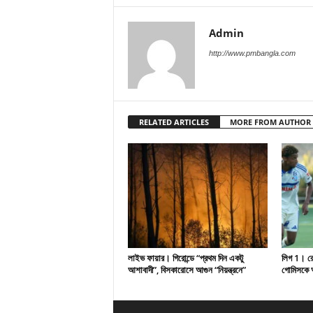
Admin
http://www.pmbangla.com
RELATED ARTICLES
MORE FROM AUTHOR
লাইভ ফায়ার। গিরোন্ডে “প্রথম দিন একটু
লিগ 1। রেসি
আশাবাদী”, বিসকারোসে আগুন “নিয়ন্ত্রনে”
গোমিসকে আ