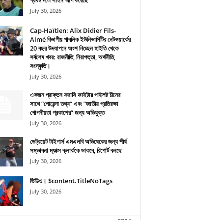
প্রথম দলে সাইন আপ করেছে
July 30, 2026
Cap-Haïtien: Alix Didier Fils-
Aimé বিভাগীয় পাবলিক ইউনিভার্সিটির নেটওয়ার্কের
20 বছর উদযাপনে অংশ নিচ্ছেন হাইতি থেকে
সর্বশেষ খবর: রাজনীতি, নিরাপত্তা, অর্থনীতি,
সংস্কৃতি।
July 30, 2026
একজন প্রাক্তন ফরাসি ফাইটার পাইলট চীনের
সাথে “গোয়েন্দা তথ্য” এবং “জাতীয় প্রতিরক্ষা
গোপনীয়তা প্রকাশের” জন্য অভিযুক্ত
July 30, 2026
ডেট্রয়েট টাইগার্স এমএলবি অভিষেকের জন্য শীর্ষ
সম্ভাবনা ম্যাক্স ক্লার্ককে ডাকবে, রিপোর্ট বলছে
July 30, 2026
ভিডিও। $content.TitleNoTags
July 30, 2026