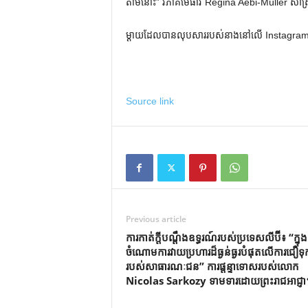
តាមនោះ” វិភាគមេធាវី Regina Aebi-Müller សាស្ត្
ម្តាយដែលបានលុបសាររបស់នាងនៅលើ Instagra
Source link
Previous article
ការកាត់ក្តីបណ្តឹងឧទ្ធរណ៍របស់ប្រទេសលីប៊ី៖ “ក្នុង
ចំណោមការវាយប្រហារដ៏ធ្ងន់ធ្ងរបំផុតលើការជឿទុកច
របស់សាធារណៈជន” ការផ្តន្ទាទោសរបស់លោក
Nicolas Sarkozy ទាមទារដោយព្រះរាជអាជ្ញា