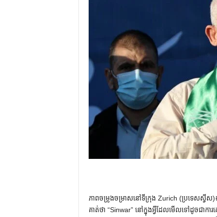
ភាពចម្រូងចម្រាសនៅទីក្រុង Zurich (ប្រទេសស្វីស)៖
គាត់ថា “Sinwar” នៅក្នុងអ្វីដែលមើលទៅដូចជាការ