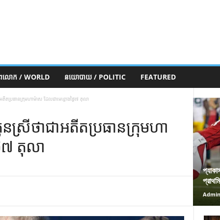
ភពលោក / WORLD
នយោបាយ / POLITIC
FEATURED
ា​អតីត​ប្រធាន​ក្រុម​ហាម៉ាស ដែល​ជា​មេខ្លោង​ថ្ងៃ​៧ តុលា
ន​ស្រី​ថា​ជា​អតីត​ប្រធាន​ក្រុម​ហា
ៃ​៧ តុលា
প্যাকা
প্রাথম
Admi