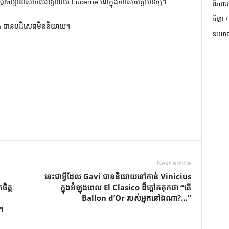
រាចារ្យនៅសាកលវិទ្យាល័យ Lucerne នៅក្នុងកាសែតថ្ងៃអាទិត្យ។
ពិភពល
កីឡា /
m បានបដិសេធមិននិយាយ។
នយោបា
Next article
នេះជាអ្វីដែល Gavi បាននិយាយទៅកាន់ Vinicius
ិត្ត
ក្នុងអំឡុងពេល El Clasico ដ៏ក្ដៅគគុកថា “តើ
Ballon d’Or របស់អ្នកនៅឯណា?…”
។