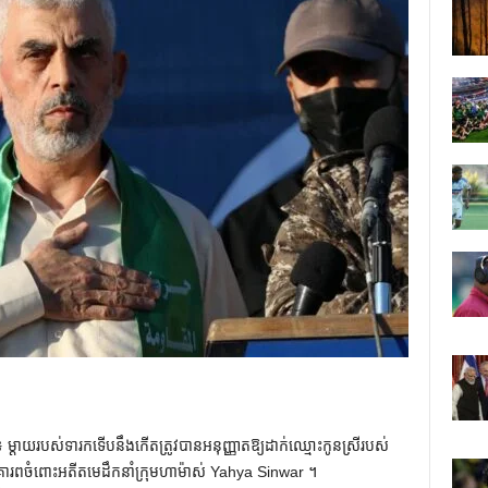
 ម្តាយរបស់ទារកទើបនឹងកើតត្រូវបានអនុញ្ញាតឱ្យដាក់ឈ្មោះកូនស្រីរបស់
គោរពចំពោះអតីតមេដឹកនាំក្រុមហាម៉ាស់ Yahya Sinwar ។