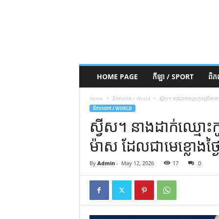
HOME PAGE
កីឡា / SPORT
ពិ
Home
ពិភពលោក / World
ស្វីស។ នាង​ដាក់​ឈ្មោះ​កូន​ស្រី​ថា​ជ
ពិភពលោក / WORLD
ស្វីស។ នាង​ដាក់​ឈ្មោះ​កូ
ម៉ាស ដែល​ជា​មេខ្លោង​ថ្ង
By
Admin
-
May 12, 2026
17
0