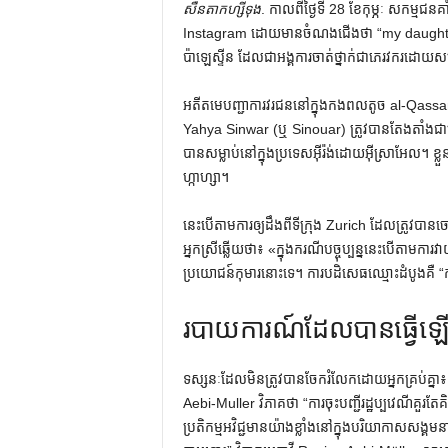
សឺនតាកហ្សីទុង
. កាលពីថ្ងៃទី 28 ខែកុម្ភៈ សកម្មជ
Instagram ដោយមានចំណងជើងថា “my daughter sin
ប៉ាឡេស្ទីន ដែលជាអង្គការចាត់ថ្នាក់ជាភេរវករដោយស
អតីតមេបញ្ជាការវរជននៅក្នុងកងពលតូច al-Qassam ន
Yahya Sinwar (ឬ Sinouar) ត្រូវបានតែងតាំងជា
បានសម្លាប់នៅក្នុងប្រទេសអ៊ីរ៉ង់ដោយអ៊ីស្រាអែល។ ខ្លួន​គា
ហ្កាហ្សា។
នេះ​បើ​តាម​ការ​ឲ្យ​ដឹង​ពី​ទីក្រុង Zurich ដែល​ត្រូវ​បាន​
អ្នក​ស្រី​ឆ្លើយ​ថា​៖ «​ក្នុង​ករណី​បច្ចុប្បន្ន​នេះ​បើ​តាម
ប្រយោជន៍​កុមារ​នោះ​ទេ។ ការបដិសេធឈ្មោះដំបូងគឺ
របាយការណ៍ដែលបានធ្វើឡើង
ទស្សនៈដែលមិនត្រូវបានចែករំលែកដោយអ្នកគ្រប់គ្នា
Aebi-Muller វិភាគថា “ការចុះបញ្ជីរដ្ឋប្បវេណីគួ
ប្រតិកម្មអវិជ្ជមានយ៉ាងខ្លាំងនៅក្នុងបរិយាកាសសង្