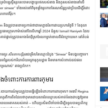
នគាំទ្រប៉ាឡេស្ទីនរូបនេះបានបង្ហោះរូបថតរបស់នាង និងកូនរបស់នាងនៅលើ
war” ទាំងអស់នៅពីមុខផ្ទាំងរូបភាពនៃរណសិរ្សប្រជាប្រិយដើម្បីរំដោះ
ហភាពអឺរ៉ុប។
ិងត្រូវបានចោទប្រកាន់ថាជាមេក្លោងនៃការវាយប្រហារថ្ងៃទី 7 ខែតុលា
ប្រធានក្រុមហាម៉ាស់នៅខែសីហាឆ្នាំ 2024 ជំនួស Ismaïl Haniyeh ដែល
ត់​ផ្ទាល់​ត្រូវ​បាន​កងទ័ព​អ៊ីស្រាអែល​កម្ចាត់​ចោល​ពីរ​ខែ​ក្រោយ​មក នៅ​តំបន់​
ចោទ​សួរ​
សឺនតាកហ្សីទុង
ជម្រើសនៃឈ្មោះដំបូង “Sinwar” មិនបង្កបញ្ហាទេ។
​ការ​វាយ​តម្លៃ​របស់​ការិយាល័យ​អត្រានុកូលដ្ឋាន​ មិន​មាន​ការ​ប៉ះពាល់​ដល់​ផល
 “កម្រណាស់” នាងប្រកែក។
ចំពោះការការពារកុមារ
៖ របាយការណ៍មួយត្រូវបានធ្វើឡើងចំពោះការការពារកុមារ។ មេធាវី Regina
រតែគិតគូរពីការពិតដែលថាកុមារដោយសារតែឈ្មោះរបស់គាត់ទំនងជាបង្កឱ្យមាន
គមនាពេលអនាគតរបស់គាត់ – ហើយប្រសិនបើចាំបាច់ដើម្បីទទួលបានប្រតិកម្ម