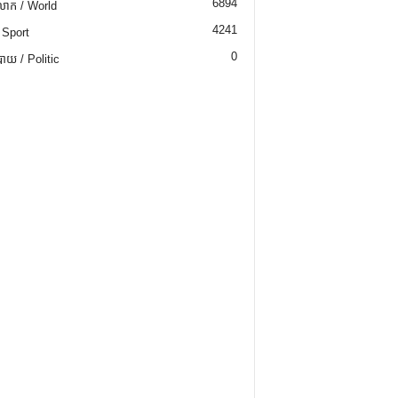
6894
ោក / World
4241
 Sport
0
យ / Politic