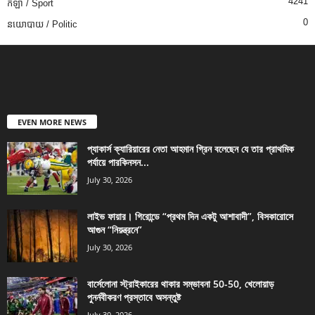
4241
កីឡា / Sport
0
នយោបាយ / Politic
EVEN MORE NEWS
প্যাকার্স ক্যারিয়ারের নেতা আহমান গ্রিন বলেছেন যে তার প্রাথমিক
পর্যায়ে পারকিনসন...
July 30, 2026
লাইভ ফায়ার। গিরোন্ডে “প্রথম দিন একটু আশাবাদী”, বিসকারোসে
আগুন “নিয়ন্ত্রনে”
July 30, 2026
বার্সেলোনা স্ট্রাইকারের থাকার সম্ভাবনা 50-50, খেলোয়াড়
পুনর্নবীকরণ প্রস্তাবে অসন্তুষ্ট
July 30, 2026