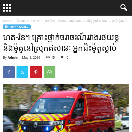
Home
ពិភពលោក / World
ហត-រិន។ គ្រោះថ្នាក់​ចរាចរណ៍​រវាង​រថយន្ត​និង​ម៉ូតូ​នៅ​ស្រុក​ឥសានៈ អ្នក​ជិះ​ម៉ូតូ​ស្លាប់​
ពិភពលោក / WORLD
ហត-រិន។ គ្រោះថ្នាក់​ចរាចរណ៍​រវាង​រថយន្ត​
និង​ម៉ូតូ​នៅ​ស្រុក​ឥសានៈ អ្នក​ជិះ​ម៉ូតូ​ស្លាប់​
By
Admin
-
May 9, 2026
15
0