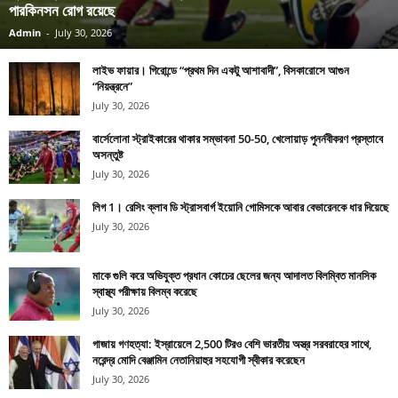
পারকিনসন রোগ রয়েছে
Admin
-
July 30, 2026
লাইভ ফায়ার। গিরোন্ডে “প্রথম দিন একটু আশাবাদী”, বিসকারোসে আগুন
“নিয়ন্ত্রনে”
July 30, 2026
বার্সেলোনা স্ট্রাইকারের থাকার সম্ভাবনা 50-50, খেলোয়াড় পুনর্নবীকরণ প্রস্তাবে
অসন্তুষ্ট
July 30, 2026
লিগ 1। রেসিং ক্লাব ডি স্ট্রাসবার্গ ইয়োনি গোমিসকে আবার বেভারেনকে ধার দিয়েছে
July 30, 2026
মাকে গুলি করে অভিযুক্ত প্রধান কোচের ছেলের জন্য আদালত বিলম্বিত মানসিক
স্বাস্থ্য পরীক্ষায় বিলম্ব করেছে
July 30, 2026
গাজায় গণহত্যা: ইস্রায়েলে 2,500 টিরও বেশি ভারতীয় অস্ত্র সরবরাহের সাথে,
নরেন্দ্র মোদি বেঞ্জামিন নেতানিয়াহুর সহযোগী স্বীকার করেছেন
July 30, 2026