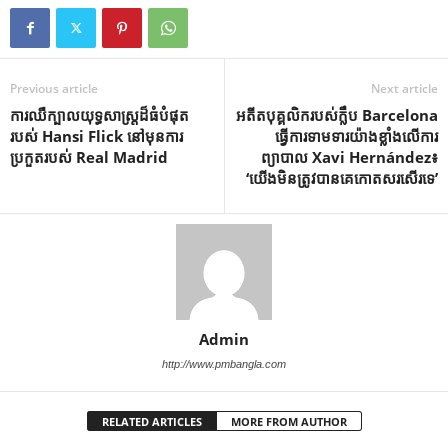
Previous article
Next article
ការឈឺក្បាលយុទ្ធសាស្ត្រដ៏ធំបំផុត
អតីតបុគ្គលិករបស់ក្លឹប Barcelona
របស់ Hansi Flick នៅមុនការ
ធ្វើការទាមទារយ៉ាងខ្លាំងលើការ
ប្រកួតរបស់ Real Madrid
ព្យាបាល Xavi Hernández៖
‘យើងមិនត្រូវបានគេកោតសរសើរទេ’
Admin
http://www.pmbangla.com
RELATED ARTICLES
MORE FROM AUTHOR