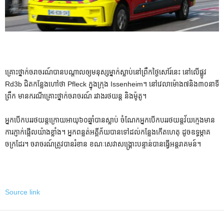
គ្រោះថ្នាក់​ចរាចរណ៍​បាន​បណ្តាល​ឲ្យ​មនុស្ស​ម្នាក់​ស្លាប់​នៅ​ព្រឹក​ថ្ងៃ​សៅរ៍​នេះ នៅលើ​ផ្លូវ
Rd3b ជិត​កន្លែង​ហៅ​ថា Pfleck ក្នុង​ក្រុង Issenheim។ នៅវេលាម៉ោង៧និង៣០នាទី
ព្រឹក មានករណីគ្រោះថ្នាក់ចរាចរណ៍ រវាងរថយន្ត និងម៉ូតូ។
អ្នកបើកបរ​រថយន្ត​ក្រោយ​អាយុ​៦០​ឆ្នាំ​បាន​ស្លាប់ ចំណែក​អ្នកបើកបរ​រថយន្ត​វ័យក្មេង​មាន
ការ​ភ្ញាក់ផ្អើល​យ៉ាងខ្លាំង​។ អ្នកពន្លត់អគ្គីភ័យបានទៅដល់កន្លែងកើតហេតុ ដូចឧទ្ធម្ភាគ
ចក្រដែរ។ ចរាចរណ៍​ត្រូវ​បាន​រំខាន ខណៈ​សេវា​សង្គ្រោះ​បន្ទាន់​បាន​ធ្វើ​អន្តរាគមន៍។
Source link