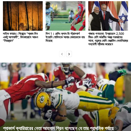
লাইভ ফায়ার। গিরোন্ডে “প্রথম দিন
লিগ 1। রেসিং ক্লাব ডি স্ট্রাসবার্গ
গাজায় গণহত্যা: ইস্রায়েলে 2,500
একটু আশাবাদী”, বিসকারোসে আগুন
ইয়োনি গোমিসকে আবার বেভারেনকে ধার
টিরও বেশি ভারতীয় অস্ত্র সরবরাহের
“নিয়ন্ত্রনে”
দিয়েছে
সাথে, নরেন্দ্র মোদি বেঞ্জামিন নেতানিয়াহুর
সহযোগী স্বীকার করেছেন
প্যাকার্স ক্যারিয়ারের নেতা আহমান গ্রিন বলেছেন যে তার প্রাথমিক পর্যায়ে