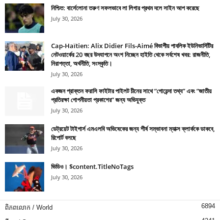
নিশ্চিত: বার্সেলোনা তরুণ সফলভাবে লা লিগার প্রথম দলে সাইন আপ করেছে
July 30, 2026
Cap-Haïtien: Alix Didier Fils-Aimé বিভাগীয় পাবলিক ইউনিভার্সিটির
নেটওয়ার্কের 20 বছর উদযাপনে অংশ নিচ্ছেন হাইতি থেকে সর্বশেষ খবর: রাজনীতি,
নিরাপত্তা, অর্থনীতি, সংস্কৃতি।
July 30, 2026
একজন প্রাক্তন ফরাসি ফাইটার পাইলট চীনের সাথে “গোয়েন্দা তথ্য” এবং “জাতীয়
প্রতিরক্ষা গোপনীয়তা প্রকাশের” জন্য অভিযুক্ত
July 30, 2026
ডেট্রয়েট টাইগার্স এমএলবি অভিষেকের জন্য শীর্ষ সম্ভাবনা ম্যাক্স ক্লার্ককে ডাকবে,
রিপোর্ট বলছে
July 30, 2026
ভিডিও। $content.TitleNoTags
July 30, 2026
6894
ពិភពលោក / World