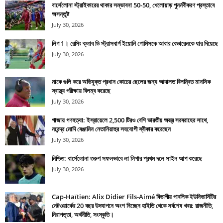
বার্সেলোনা স্ট্রাইকারের থাকার সম্ভাবনা 50-50, খেলোয়াড় পুনর্নবীকরণ প্রস্তাবে
অসন্তুষ্ট
July 30, 2026
লিগ 1। রেসিং ক্লাব ডি স্ট্রাসবার্গ ইয়োনি গোমিসকে আবার বেভারেনকে ধার দিয়েছে
July 30, 2026
মাকে গুলি করে অভিযুক্ত প্রধান কোচের ছেলের জন্য আদালত বিলম্বিত মানসিক
স্বাস্থ্য পরীক্ষায় বিলম্ব করেছে
July 30, 2026
গাজায় গণহত্যা: ইস্রায়েলে 2,500 টিরও বেশি ভারতীয় অস্ত্র সরবরাহের সাথে,
নরেন্দ্র মোদি বেঞ্জামিন নেতানিয়াহুর সহযোগী স্বীকার করেছেন
July 30, 2026
নিশ্চিত: বার্সেলোনা তরুণ সফলভাবে লা লিগার প্রথম দলে সাইন আপ করেছে
July 30, 2026
Cap-Haïtien: Alix Didier Fils-Aimé বিভাগীয় পাবলিক ইউনিভার্সিটির
নেটওয়ার্কের 20 বছর উদযাপনে অংশ নিচ্ছেন হাইতি থেকে সর্বশেষ খবর: রাজনীতি,
নিরাপত্তা, অর্থনীতি, সংস্কৃতি।