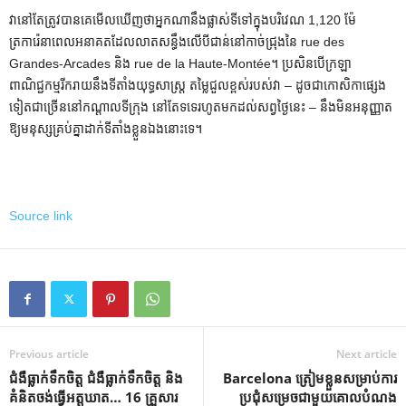
វានៅតែត្រូវបានគេមើលឃើញថាអ្នកណានឹងផ្លាស់ទីទៅក្នុងបរិវេណ 1,120 ម៉ែ
ត្រការ៉េនាពេលអនាគតដែលលាតសន្ធឹងលើបីជាន់នៅកាច់ជ្រុងនៃ rue des
Grandes-Arcades និង rue de la Haute-Montée។ ប្រសិនបើក្រឡា
ពាណិជ្ជកម្មរីករាយនឹងទីតាំងយុទ្ធសាស្ត្រ តម្លៃជួលខ្ពស់របស់វា – ដូចជាកោសិកាផ្សេង
ទៀតជាច្រើននៅកណ្តាលទីក្រុង នៅតែទទេរហូតមកដល់សព្វថ្ងៃនេះ – នឹងមិនអនុញ្ញាត
ឱ្យមនុស្សគ្រប់គ្នាដាក់ទីតាំងខ្លួនឯងនោះទេ។
Source link
Previous article
Next article
ជំងឺធ្លាក់ទឹកចិត្ត ជំងឺធ្លាក់ទឹកចិត្ត និង
Barcelona ត្រៀម​ខ្លួន​សម្រាប់​ការ​
គំនិតចង់ធ្វើអត្តឃាត… 16 គ្រួសារ
ប្រជុំ​សម្រេច​ជាមួយ​គោល​បំណង​