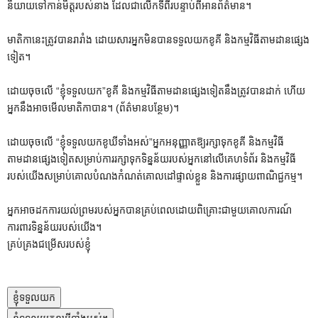
និយាយទៅកាន់មិត្តរបស់នាង ដែលជាលើកទីពីរបន្ទាប់ពីអានព័ត៌មាន។
មាតិកានេះត្រូវបានរារាំង ដោយសារអ្នកមិនបានទទួលយកខូគី និងកម្មវិធីតាមដានផ្សេង
ទៀត។
ដោយចុចលើ
“ខ្ញុំទទួលយក”
ខូគី និងកម្មវិធីតាមដានផ្សេងទៀតនឹងត្រូវបានដាក់ ហើយ
អ្នកនឹងអាចមើលមាតិកាបាន។
(ព័ត៌មានបន្ថែម)។
ដោយចុចលើ
“ខ្ញុំទទួលយកខូឃីទាំងអស់”
អ្នកអនុញ្ញាតឱ្យរក្សាទុកខូគី និងកម្មវិធី
តាមដានផ្សេងទៀតសម្រាប់ការរក្សាទុកទិន្នន័យរបស់អ្នកនៅលើគេហទំព័រ និងកម្មវិធី
របស់យើងសម្រាប់គោលបំណងកំណត់គោលដៅផ្ទាល់ខ្លួន និងការផ្សាយពាណិជ្ជកម្ម។
អ្នកអាចដកការយល់ព្រមរបស់អ្នកបានគ្រប់ពេលដោយពិគ្រោះជាមួយគោលការណ៍
ការពារទិន្នន័យរបស់យើង។
គ្រប់គ្រងជម្រើសរបស់ខ្ញុំ
ខ្ញុំទទួលយក