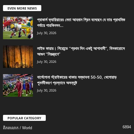
EVEN MORE NEWS
প্যাকার্স ক্যারিয়ারের নেতা আহমান গ্রিন বলেছেন যে তার প্রাথমিক
পর্যায়ে পারকিনসন...
July 30, 2026
লাইভ ফায়ার। গিরোন্ডে “প্রথম দিন একটু আশাবাদী”, বিসকারোসে
আগুন “নিয়ন্ত্রনে”
July 30, 2026
বার্সেলোনা স্ট্রাইকারের থাকার সম্ভাবনা 50-50, খেলোয়াড়
পুনর্নবীকরণ প্রস্তাবে অসন্তুষ্ট
July 30, 2026
POPULAR CATEGORY
6894
ពិភពលោក / World