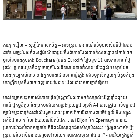
ការភ្ញាក់ផ្អើល – សូម្បីតែការខកចិត្ត – អាចត្រូវបានអាននៅលើមុខរបស់អតិថិជនដប់
នាក់ឬដូច្នេះដែលកំពុងធ្វើដំណើរជាមួយនឹងជំហានដែលបានកំណត់ឆ្ពោះទៅកាន់ច្រក
ចូលនៃហាងតុបតែង Bouchara (អតីត Eurodif) ថ្ងៃចន្ទទី 11 ឧសភានេះមុនថ្ងៃ
ត្រង់។ ប្រឈមមុខនឹងទ្វារកញ្ចក់ដែលបិទដោយគ្មានកំណត់ យើងឆ្ងល់។ បន្ទាប់មក
យើងក្រឡេកមើលទៅខាងក្នុងហាងដែលមានពន្លឺភ្លើង ដែលបុគ្គលិកមួយក្តាប់តូចកំពុង
មមាញឹក មុននឹងចាកចេញដោយដៃទទេ មើលទៅមានការភ្ញាក់ផ្អើល។
មានតែអ្នកសង្កេតការណ៍ភាគច្រើនប៉ុណ្ណោះដែលបានកត់សម្គាល់ឃើញផ្ទាំងផ្សាយ
ពាណិជ្ជកម្មដ៏តូច និងប្រកបដោយការប្រុងប្រយ័ត្នជាទម្រង់ A4 ដែលត្រូវបានបិទភ្ជាប់ជា
ច្បាប់ចម្លងជាច្រើននៅលើបង្អួច ដោយប្រកាសពីការបិទហាងជាអចិន្ត្រៃយ៍ និងបញ្ជូន
អតិថិជនទៅកាន់ហាងដែលនៅជិតបំផុត… នៅ Dijon និង Épernay។ ការវាយ
ប្រហារយ៉ាងលំបាកសម្រាប់អតិថិជនដ៏ស្មោះត្រង់របស់ស្ថាប័ននេះ៖ “ខ្ញុំរន្ធត់ណាស់! អ្វីៗ
ត្រូវបានបិទ វាមិនអាចទៅរួចទេ! ហើយការបោសសម្អាតនៅឯណា?» នារីវ័យក្មេងម្នាក់