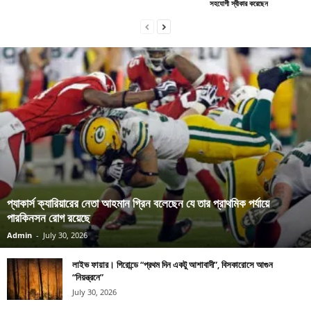
সহযোগী স্বীকার করেছেন
প্যাকার্স ক্যারিয়ারের নেতা আহমান গ্রিন বলেছেন যে তার প্রাথমিক পর্যায়ে
পারকিনসন রোগ রয়েছে
Admin
-
July 30, 2026
লাইভ ফায়ার। গিরোন্ডে “প্রথম দিন একটু আশাবাদী”, বিসকারোসে আগুন
“নিয়ন্ত্রনে”
July 30, 2026