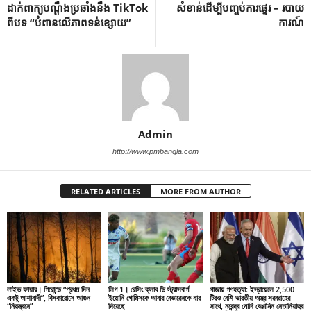
ដាក់ពាក្យបណ្តឹងប្រឆាំងនឹង TikTok
សំខាន់​ដើម្បី​បញ្ចប់​ការ​ផ្ទេរ – របាយ
ពីបទ “បំពានលើភាពទន់ខ្សោយ”
ការណ៍
Admin
http://www.pmbangla.com
RELATED ARTICLES
MORE FROM AUTHOR
লাইভ ফায়ার। গিরোন্ডে “প্রথম দিন
লিগ 1। রেসিং ক্লাব ডি স্ট্রাসবার্গ
গাজায় গণহত্যা: ইস্রায়েলে 2,500
একটু আশাবাদী”, বিসকারোসে আগুন
ইয়োনি গোমিসকে আবার বেভারেনকে ধার
টিরও বেশি ভারতীয় অস্ত্র সরবরাহের
“নিয়ন্ত্রনে”
দিয়েছে
সাথে, নরেন্দ্র মোদি বেঞ্জামিন নেতানিয়াহুর