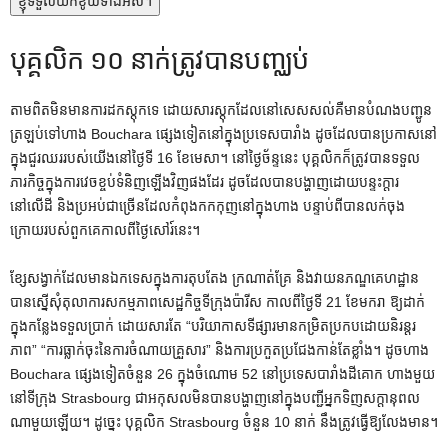
ខ្ញុំទទួលយកខូឃីទាំងអស់។
បុគ្គលិក ១០ នាក់ត្រូវបានបញ្ឈប់
តាមពិតមិនមានការដកស្តុកទេ ដោយសារស្តុកដែលនៅសេសសល់គឺមានបំណងបញ្ជូន
ត្រឡប់ទៅហាង Bouchara ផ្សេងទៀតនៅក្នុងប្រទេសបារាំង ដូចដែលបានប្រកាសនៅ
ក្នុងជួរឈររបស់យើងនៅថ្ងៃទី 16 ខែមេសា។ នៅថ្ងៃច័ន្ទនេះ បុគ្គលិកក៏ត្រូវបានទទួល
ភារកិច្ចក្នុងការវេចខ្ចប់ទំនិញឡើងវិញផងដែរ ដូចដែលបានបង្ហាញដោយបន្ទះក្តារ
នៅលើដី និងប្រអប់ជាច្រើនដែលកំពុងកកកុញនៅក្នុងហាង បន្ទាប់ពីបានលក់ចុង
ក្រោយរបស់ពួកគេកាលពីថ្ងៃសៅរ៍នេះ។
ខ្សែសង្វាក់ដែលមានឯកទេសក្នុងការតុបតែង ក្រណាត់គ្រែ និងវាយនភណ្ឌគេហដ្ឋាន
បានស្នើសុំតុលាការសកម្មភាពសេដ្ឋកិច្ចទីក្រុងប៉ារីស កាលពីថ្ងៃទី 21 ខែមករា ឱ្យដាក់
ក្នុងកន្លែងទទួលប្រាក់ ដោយសារតែ “បរិយាកាសទីផ្សារមានកម្រិតប្រកបដោយនិរន្តរ
ភាព” “ការធ្លាក់ចុះនៃការចំណាយគ្រួសារ” និងការប្រកួតប្រជែងកាន់តែខ្លាំង។ ដូចហាង
Bouchara ផ្សេងទៀតចំនួន 26 ក្នុងចំណោម 52 នៅប្រទេសបារាំងដីគោក ហាងមួយ
នៅទីក្រុង Strasbourg ជាអកុសលមិនបានបង្ហាញនៅក្នុងបញ្ជីអ្នកទិញសក្តានុពល
ណាមួយឡើយ។ ដូច្នេះ បុគ្គលិក Strasbourg ចំនួន 10 នាក់ នឹងត្រូវធ្វើឱ្យលែងមាន។