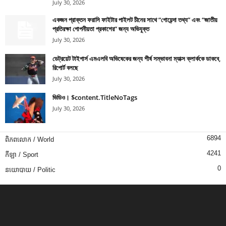
July 30, 2026
একজন প্রাক্তন ফরাসি ফাইটার পাইলট চীনের সাথে “গোয়েন্দা তথ্য” এবং “জাতীয়
প্রতিরক্ষা গোপনীয়তা প্রকাশের” জন্য অভিযুক্ত
July 30, 2026
ডেট্রয়েট টাইগার্স এমএলবি অভিষেকের জন্য শীর্ষ সম্ভাবনা ম্যাক্স ক্লার্ককে ডাকবে,
রিপোর্ট বলছে
July 30, 2026
ভিডিও। $content.TitleNoTags
July 30, 2026
6894
ពិភពលោក / World
4241
កីឡា / Sport
0
នយោបាយ / Politic