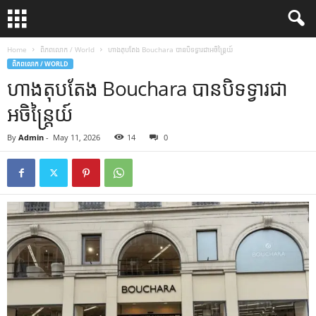
Home
ពិភពលោក / World
ហាងតុបតែង Bouchara បានបិទទ្វារជាអចិន្ត្រៃយ៍
ពិភពលោក / WORLD
ហាងតុបតែង Bouchara បានបិទទ្វារជា
អចិន្ត្រៃយ៍
By
Admin
-
May 11, 2026
14
0