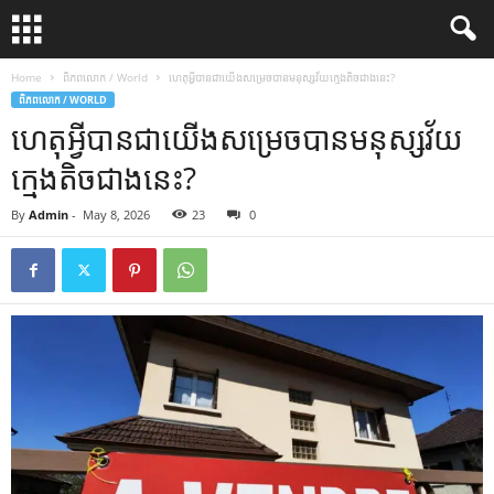
Home
ពិភពលោក / World
ហេតុអ្វីបានជាយើងសម្រេចបានមនុស្សវ័យក្មេងតិចជាងនេះ?
ពិភពលោក / WORLD
ហេតុអ្វីបានជាយើងសម្រេចបានមនុស្សវ័យ
ក្មេងតិចជាងនេះ?
By
Admin
-
May 8, 2026
23
0