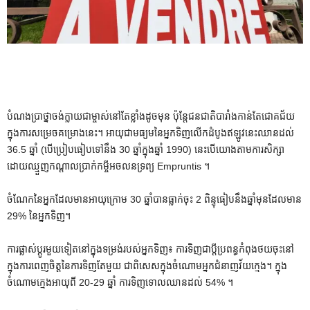
បំណងប្រាថ្នាចង់ក្លាយជាម្ចាស់នៅតែខ្លាំងដូចមុន ប៉ុន្តែជនជាតិបារាំងកាន់តែជោគជ័យ
ក្នុងការសម្រេចគម្រោងនេះ។ អាយុជាមធ្យមនៃអ្នកទិញលើកដំបូងឥឡូវនេះឈានដល់
36.5 ឆ្នាំ (បើប្រៀបធៀបទៅនឹង 30 ឆ្នាំក្នុងឆ្នាំ 1990) នេះបើយោងតាមការសិក្សា
ដោយឈ្មួញកណ្តាលប្រាក់កម្ចីអចលនទ្រព្យ Empruntis ។
ចំណែកនៃអ្នកដែលមានអាយុក្រោម 30 ឆ្នាំបានធ្លាក់ចុះ 2 ពិន្ទុធៀបនឹងឆ្នាំមុនដែលមាន
29% នៃអ្នកទិញ។
ការផ្លាស់ប្តូរមួយទៀតនៅក្នុងទម្រង់របស់អ្នកទិញ៖ ការទិញជាប្តីប្រពន្ធកំពុងថយចុះនៅ
ក្នុងការពេញចិត្តនៃការទិញតែមួយ ជាពិសេសក្នុងចំណោមអ្នកជំនាញវ័យក្មេង។ ក្នុង
ចំណោមក្មេងអាយុពី 20-29 ឆ្នាំ ការទិញទោលឈានដល់ 54% ។