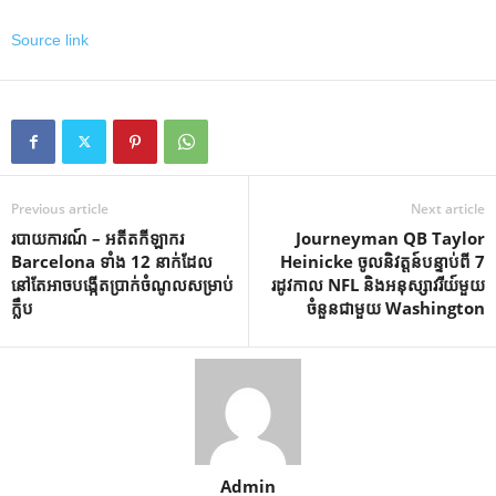
Source link
Previous article
Next article
របាយការណ៍ – អតីតកីឡាករ
Journeyman QB Taylor
Barcelona ទាំង 12 នាក់ដែល
Heinicke ចូលនិវត្តន៍បន្ទាប់ពី 7
នៅតែអាចបង្កើតប្រាក់ចំណូលសម្រាប់
រដូវកាល NFL និងអនុស្សាវរីយ៍មួយ
ក្លឹប
ចំនួនជាមួយ Washington
Admin