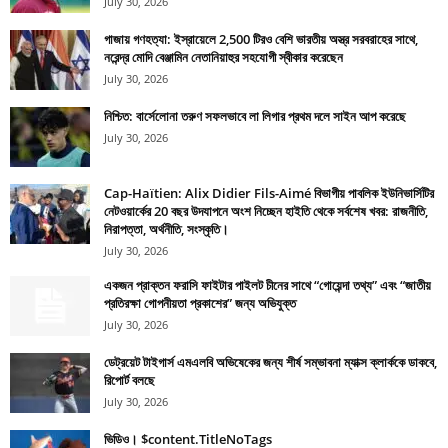
July 30, 2026
গাজায় গণহত্যা: ইস্রায়েলে 2,500 টিরও বেশি ভারতীয় অস্ত্র সরবরাহের সাথে,
নরেন্দ্র মোদি বেঞ্জামিন নেতানিয়াহুর সহযোগী স্বীকার করেছেন
July 30, 2026
নিশ্চিত: বার্সেলোনা তরুণ সফলভাবে লা লিগার প্রথম দলে সাইন আপ করেছে
July 30, 2026
Cap-Haïtien: Alix Didier Fils-Aimé বিভাগীয় পাবলিক ইউনিভার্সিটির
নেটওয়ার্কের 20 বছর উদযাপনে অংশ নিচ্ছেন হাইতি থেকে সর্বশেষ খবর: রাজনীতি,
নিরাপত্তা, অর্থনীতি, সংস্কৃতি।
July 30, 2026
একজন প্রাক্তন ফরাসি ফাইটার পাইলট চীনের সাথে “গোয়েন্দা তথ্য” এবং “জাতীয়
প্রতিরক্ষা গোপনীয়তা প্রকাশের” জন্য অভিযুক্ত
July 30, 2026
ডেট্রয়েট টাইগার্স এমএলবি অভিষেকের জন্য শীর্ষ সম্ভাবনা ম্যাক্স ক্লার্ককে ডাকবে,
রিপোর্ট বলছে
July 30, 2026
ভিডিও। $content.TitleNoTags