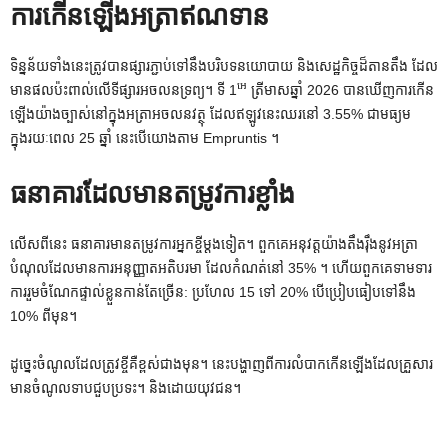
ការកើនឡើងអត្រាឥណទាន
ទិន្នន័យទាំងនេះត្រូវបានផ្សារភ្ជាប់ទៅនឹងបរិបទនយោបាយ និងសេដ្ឋកិច្ចដ៏តានតឹង ដែល
អេ
មានផលប៉ះពាល់លើទីផ្សារអចលនទ្រព្យ។ ទី 1
ត្រីមាសឆ្នាំ 2026 បានឃើញការកើន
ឡើងយ៉ាងច្បាស់នៅក្នុងអត្រាអចលនវត្ថុ ដែលឥឡូវនេះឈរនៅ 3.55% ជាមធ្យម
ក្នុងរយៈពេល 25 ឆ្នាំ នេះបើយោងតាម ​​​​Empruntis ។
ធនាគារដែលមានតម្រូវការខ្លាំង
លើសពីនេះ ធនាគារ​មាន​តម្រូវការ​អ្នក​ខ្ចី​ម្ដងទៀត។ ពួកគេអនុវត្តយ៉ាងតឹងរ៉ឹងនូវអត្រា
បំណុលដែលមានការអនុញ្ញាតអតិបរមា ដែលកំណត់នៅ 35% ។ ហើយពួកគេទាមទារ
ការរួមចំណែកផ្ទាល់ខ្លួនកាន់តែច្រើន: ប្រហែល 15 ទៅ 20% បើប្រៀបធៀបទៅនឹង
10% ពីមុន។
ដូច្នេះ​ចំណូល​ដែល​ត្រូវ​ខ្ចី​គឺ​ខ្ពស់​ជាង​មុន។ នេះបង្ហាញពីការលំបាកកើនឡើងដែលគ្រួសារ
មានចំណូលទាបជួបប្រទះ។ និងដោយយុវជន។