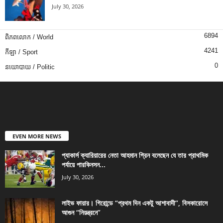
July 30, 2026
6894
ពិភពលោក / World
4241
កីឡា / Sport
0
នយោបាយ / Politic
EVEN MORE NEWS
প্যাকার্স ক্যারিয়ারের নেতা আহমান গ্রিন বলেছেন যে তার প্রাথমিক
পর্যায়ে পারকিনসন...
July 30, 2026
লাইভ ফায়ার। গিরোন্ডে “প্রথম দিন একটু আশাবাদী”, বিসকারোসে
আগুন “নিয়ন্ত্রনে”