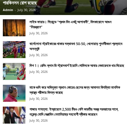
পারকিনসন রোগ রয়েছে
Admin
-
July 30, 2026
লাইভ ফায়ার। গিরোন্ডে “প্রথম দিন একটু আশাবাদী”, বিসকারোসে আগুন
“নিয়ন্ত্রনে”
July 30, 2026
বার্সেলোনা স্ট্রাইকারের থাকার সম্ভাবনা 50-50, খেলোয়াড় পুনর্নবীকরণ প্রস্তাবে
অসন্তুষ্ট
July 30, 2026
লিগ 1। রেসিং ক্লাব ডি স্ট্রাসবার্গ ইয়োনি গোমিসকে আবার বেভারেনকে ধার দিয়েছে
July 30, 2026
মাকে গুলি করে অভিযুক্ত প্রধান কোচের ছেলের জন্য আদালত বিলম্বিত মানসিক
স্বাস্থ্য পরীক্ষায় বিলম্ব করেছে
July 30, 2026
গাজায় গণহত্যা: ইস্রায়েলে 2,500 টিরও বেশি ভারতীয় অস্ত্র সরবরাহের সাথে,
নরেন্দ্র মোদি বেঞ্জামিন নেতানিয়াহুর সহযোগী স্বীকার করেছেন
July 30, 2026