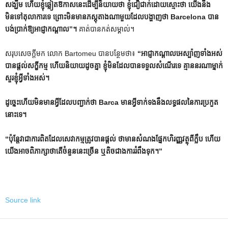
សង្ឃឹម ហើយខ្ញុំឆ្លៀតឱកាសនេះដើម្បីនិយាយថា ខ្ញុំជឿជាក់ដោយស្មោះថា យើងនឹង
មិនទៅតុលាការទេ ព្រោះមិនមានភស្តុតាងណាមួយដែលបង្ហាញថា Barcelona បាន
បង់ប្រាក់ឱ្យអាជ្ញាកណ្តាល”។
គាត់បានកត់សម្គាល់។
សរុបសេចក្តីមក លោក Bartomeu បានបន្ថែមថា៖
“អាជ្ញាកណ្តាលអេស្ប៉ាញទាំងអស់
បានផ្តល់សក្ខីកម្ម ហើយនិយាយដូចគ្នា ខ្ញុំមិនដែលបានទទួលសំណើរទេ គ្មាននរណាម្នាក់
សួរខ្ញុំអ្វីទាំងអស់។
ដូច្នេះ​ហើយ​មិន​មាន​អ្វី​ដែល​បញ្ជាក់​ថា Barca មាន​អ្វី​ទាក់​ទង​នឹង​លទ្ធផល​នៃ​ការ​ប្រកួត​
នោះ​ទេ។
“ប៉ុន្តែវាជាការពិតដែលសេវាកម្មត្រូវបានផ្តល់ ថាមានសំណងផ្នែកហិរញ្ញវត្ថុពីក្លឹប ហើយ
យើងអាចពិភាក្សាថាតើចំនួននេះច្រើន ឬតិចជាងការរំពឹងទុក។”
Source link