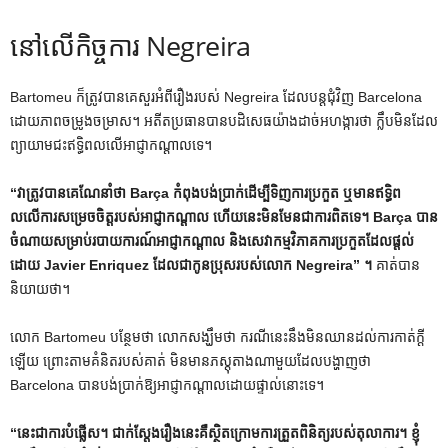
នៅលើកិច្ចការ Negreira
Bartomeu ក៏​ត្រូវ​បាន​គេ​សួរ​អំពី​រឿង​របស់ Negreira ដែល​បន្ត​ជុំវិញ Barcelona
ដោយ​ភាព​ចម្រូងចម្រាស។ អតីត​ប្រធាន​បាន​បដិសេធ​យ៉ាង​ដាច់​អហង្ការ​ថា ក្លឹប​មិន​ដែល​
ព្យាយាម​ជះ​ឥទ្ធិពល​លើ​អាជ្ញាកណ្តាល​ទេ។
“វាត្រូវបានគេណែនាំថា Barça កំពុងបង់ប្រាក់ដើម្បីទិញការប្រកួត ឬមានឥទ្ធិព
លលើការសម្រេចចិត្តរបស់អាជ្ញាកណ្តាល ហើយនេះមិនមែនជាការពិតទេ។ Barça បាន
ចំណាយសម្រាប់របាយការណ៍អាជ្ញាកណ្តាល និងសេវាកម្មវិភាគការប្រកួតដែលផ្តល់
ដោយ Javier Enriquez ដែលជាកូនប្រុសរបស់លោក Negreira” ។
គាត់បាន
និយាយថា។
លោក Bartomeu បន្ថែមថា លោកសង្ឃឹមថា ករណីនេះនឹងមិនឈានដល់ការកាត់ក្តី
ឡើយ ព្រោះតាមគំនិតរបស់គាត់ មិនមានភស្តុតាងណាមួយដែលបង្ហាញថា
Barcelona បានបង់ប្រាក់ឱ្យអាជ្ញាកណ្តាលដោយផ្ទាល់នោះទេ។
“នេះជាការបំផ្លើស។ ជាក់ស្តែងរឿងនេះគឺស្ថិតក្រោមការត្រួតពិនិត្យរបស់តុលាការ។ ខ្ញុំ