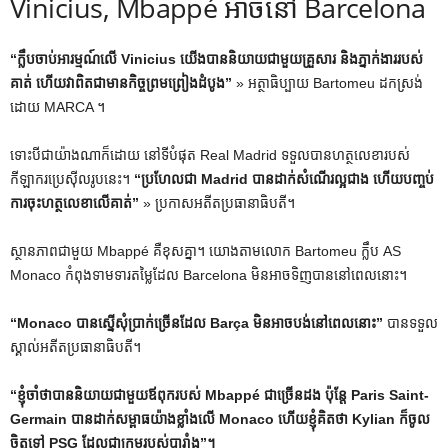
Vinicius, Mbappé អាចនៅ Barcelona
“ក្លឹបចាប់អារម្មណ៍លើ Vinicius យើងបាននិយាយជាមួយគ្រួសារ និងភ្នាក់ងាររបស់
គាត់ ហើយវាពិតជាមានកិច្ចព្រមព្រៀងដំបូង”
» អត្ថាធិប្បាយ Bartomeu ដកស្រង់
ដោយ MARCA ។
ទោះបីជាយ៉ាងណាក៏ដោយ នៅទីបំផុត Real Madrid ទទួលបានហត្ថលេខារបស់
កីឡាករប្រេស៊ីលរូបនេះ។
“ប្រហែលជា Madrid បានដាក់សំណើរល្អជាង ហើយបញ្ចប់
ការចុះហត្ថលេខាលើគាត់”
» ប្រកាសអតីតប្រធានាធិបតី។
ស្ថានភាពជាមួយ Mbappé គឺខុសគ្នា។ យោងតាមលោក Bartomeu ក្លឹប AS
Monaco កំពុងទាមទារតម្លៃដែល Barcelona មិនអាចទិញបាននៅពេលនោះ។
“Monaco បានស្នើសុំប្រាក់ច្រើនដែល Barça មិនអាចបង់នៅពេលនោះ”
បាន​ទទួល​
ស្គាល់​អតីត​ប្រធានាធិបតី។
“ខ្ញុំចាំថាបាននិយាយជាមួយឪពុករបស់ Mbappé ជាច្រើនដង ប៉ុន្តែ Paris Saint-
Germain បានដាក់សម្ពាធយ៉ាងខ្លាំងលើ Monaco ហើយខ្ញុំគិតថា Kylian ក៏ចូល
ចិត្តទៅ PSG ដែលជាក្រុមរបស់បារាំង”។