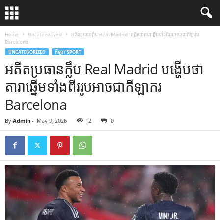
Home
Uncategorized
អតីត​ប្រធាន​ក្លឹប Real Madrid បង្ហើប​ថា​តារា​ឆ្នើម​ទាំង​ពីរ​រូប​អាច​ជា​កីឡាករ
Barcelona
UNCATEGORIZED
កីឡា / SPORT
អតីត​ប្រធាន​ក្លឹប Real Madrid បង្ហើប​ថា​
តារា​ឆ្នើម​ទាំង​ពីរ​រូប​អាច​ជា​កីឡាករ
Barcelona
By
Admin
-
May 9, 2026
12
0