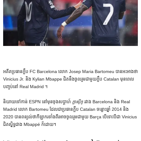
អតីតប្រធានក្លឹប FC Barcelona លោក Josep Maria Bartomeu បានអះអាងថា
Vinicius Jr. និង Kylian Mbappe ជិតនឹងចូលរួមជាមួយក្លឹប Catalan មុនពេល
បញ្ចប់នៅ Real Madrid ។
និយាយទៅកាន់ ESPN នៅមុនចុងសប្តាហ៍
ក្លាស៊ីកូ
រវាង Barcelona និង Real
Madrid លោក Bartomeu ដែលជាប្រធានក្លឹប Catalan ចន្លោះឆ្នាំ 2014 និង
2020 បានពន្យល់ថាកីឡាករទាំងពីរអាចចូលរួមជាមួយ Barça បើទោះបីជា Vinicius
ជិតស្និទ្ធជាង Mbappé ក៏ដោយ។