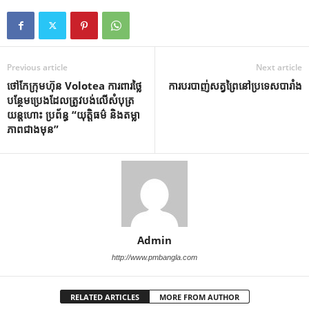
Previous article
Next article
ថៅកែក្រុមហ៊ុន Volotea ការពារថ្លៃ
ការបរបាញ់សត្វព្រៃនៅប្រទេសបារាំង
បន្ថែមប្រេងដែលត្រូវបង់លើសំបុត្រ
យន្តហោះ ប្រព័ន្ធ “យុត្តិធម៌ និងតម្លា
ភាពជាងមុន”
Admin
http://www.pmbangla.com
RELATED ARTICLES
MORE FROM AUTHOR