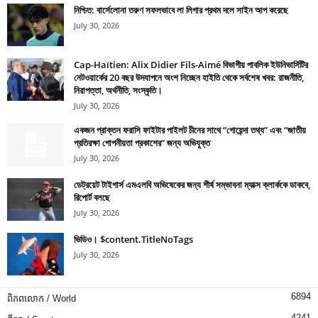
নিশ্চিত: বার্সেলোনা তরুণ সফলভাবে লা লিগার প্রথম দলে সাইন আপ করেছে
July 30, 2026
Cap-Haïtien: Alix Didier Fils-Aimé বিভাগীয় পাবলিক ইউনিভার্সিটির
নেটওয়ার্কের 20 বছর উদযাপনে অংশ নিচ্ছেন হাইতি থেকে সর্বশেষ খবর: রাজনীতি,
নিরাপত্তা, অর্থনীতি, সংস্কৃতি।
July 30, 2026
একজন প্রাক্তন ফরাসি ফাইটার পাইলট চীনের সাথে “গোয়েন্দা তথ্য” এবং “জাতীয়
প্রতিরক্ষা গোপনীয়তা প্রকাশের” জন্য অভিযুক্ত
July 30, 2026
ডেট্রয়েট টাইগার্স এমএলবি অভিষেকের জন্য শীর্ষ সম্ভাবনা ম্যাক্স ক্লার্ককে ডাকবে,
রিপোর্ট বলছে
July 30, 2026
ভিডিও। $content.TitleNoTags
July 30, 2026
6894
ពិភពលោក / World
4241