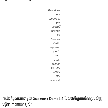
Barcelona
បាន
ព្យាយាមចុះ
ហត្ថ
លេខាលើ
Mbappe
និង
Vinicius
នាពេល
កន្លងមក។
(រូបថត
ដោយ
Juan
Manuel
Serrano
Arce /
Getty
Images)
“យើងកំពុងចរចាជាមួយ Ousmane Dembélé ដែលជាកីឡាករសំណព្វរបស់គ្រូ
បង្វឹក”
គាត់បានពន្យល់។