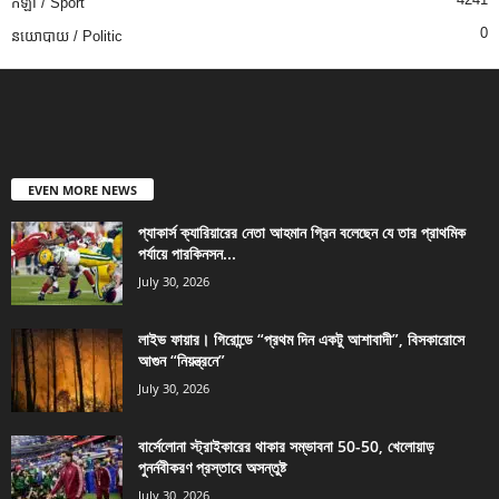
កីឡា / Sport
0
នយោបាយ / Politic
EVEN MORE NEWS
প্যাকার্স ক্যারিয়ারের নেতা আহমান গ্রিন বলেছেন যে তার প্রাথমিক
পর্যায়ে পারকিনসন...
July 30, 2026
লাইভ ফায়ার। গিরোন্ডে “প্রথম দিন একটু আশাবাদী”, বিসকারোসে
আগুন “নিয়ন্ত্রনে”
July 30, 2026
বার্সেলোনা স্ট্রাইকারের থাকার সম্ভাবনা 50-50, খেলোয়াড়
পুনর্নবীকরণ প্রস্তাবে অসন্তুষ্ট
July 30, 2026