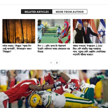
RELATED ARTICLES
MORE FROM AUTHOR
লাইভ ফায়ার। গিরোন্ডে “প্রথম দিন
লিগ 1। রেসিং ক্লাব ডি স্ট্রাসবার্গ
গাজায় গণহত্যা: ইস্রায়েলে 2,500
একটু আশাবাদী”, বিসকারোসে আগুন
ইয়োনি গোমিসকে আবার বেভারেনকে ধার
টিরও বেশি ভারতীয় অস্ত্র সরবরাহের
“নিয়ন্ত্রনে”
দিয়েছে
সাথে, নরেন্দ্র মোদি বেঞ্জামিন নেতানিয়াহুর
সহযোগী স্বীকার করেছেন