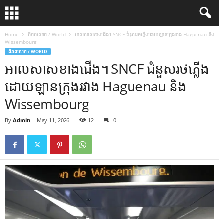
Home
ពិភពលោក / World
អាលសាសខាងជើង។ SNCF ជំនួសរថភ្លើងដោយឡានក្រុងរវាង Haguenau និង
Wissembourg
ពិភពលោក / WORLD
អាលសាសខាងជើង។ SNCF ជំនួសរថភ្លើង
ដោយឡានក្រុងរវាង Haguenau និង
Wissembourg
By
Admin
-
May 11, 2026
12
0