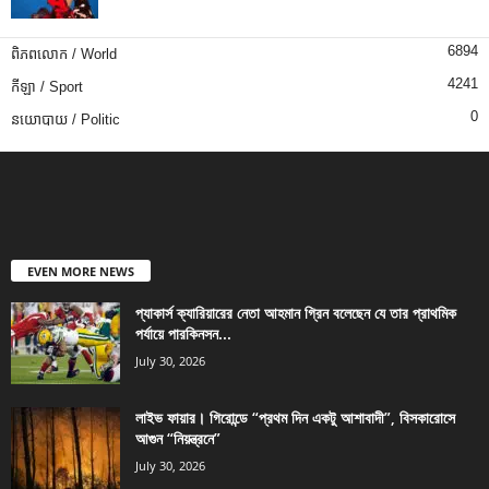
6894
ពិភពលោក / World
4241
កីឡា / Sport
0
នយោបាយ / Politic
EVEN MORE NEWS
প্যাকার্স ক্যারিয়ারের নেতা আহমান গ্রিন বলেছেন যে তার প্রাথমিক
পর্যায়ে পারকিনসন...
July 30, 2026
লাইভ ফায়ার। গিরোন্ডে “প্রথম দিন একটু আশাবাদী”, বিসকারোসে
আগুন “নিয়ন্ত্রনে”
July 30, 2026