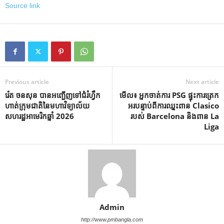
Source link
Previous article
Next article
រ៉េត ចនសុន បានអញ្ជើញទៅជំរំហ្វឹក
មើល៖ អ្នក​ចាត់​ការ​ PSG ផ្ទុះ​ការ​ត្រេក​
ហាត់ក្រុមជាតិនៃមហាវិទ្យាល័យ
អរ​បន្ទាប់​ពី​ការ​ឈ្នះ​ពាន Clasico
សហរដ្ឋអាមេរិកឆ្នាំ 2026
របស់ Barcelona និង​ពាន La
Liga
Admin
http://www.pmbangla.com