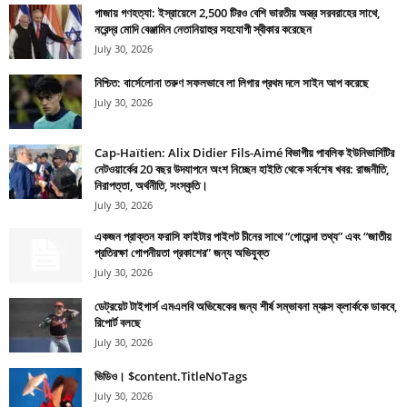
গাজায় গণহত্যা: ইস্রায়েলে 2,500 টিরও বেশি ভারতীয় অস্ত্র সরবরাহের সাথে,
নরেন্দ্র মোদি বেঞ্জামিন নেতানিয়াহুর সহযোগী স্বীকার করেছেন
July 30, 2026
নিশ্চিত: বার্সেলোনা তরুণ সফলভাবে লা লিগার প্রথম দলে সাইন আপ করেছে
July 30, 2026
Cap-Haïtien: Alix Didier Fils-Aimé বিভাগীয় পাবলিক ইউনিভার্সিটির
নেটওয়ার্কের 20 বছর উদযাপনে অংশ নিচ্ছেন হাইতি থেকে সর্বশেষ খবর: রাজনীতি,
নিরাপত্তা, অর্থনীতি, সংস্কৃতি।
July 30, 2026
একজন প্রাক্তন ফরাসি ফাইটার পাইলট চীনের সাথে “গোয়েন্দা তথ্য” এবং “জাতীয়
প্রতিরক্ষা গোপনীয়তা প্রকাশের” জন্য অভিযুক্ত
July 30, 2026
ডেট্রয়েট টাইগার্স এমএলবি অভিষেকের জন্য শীর্ষ সম্ভাবনা ম্যাক্স ক্লার্ককে ডাকবে,
রিপোর্ট বলছে
July 30, 2026
ভিডিও। $content.TitleNoTags
July 30, 2026