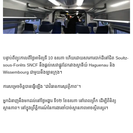
បន្ទាប់ពីព្យុះកាលពីថ្ងៃអាទិត្យទី 10 ឧសភា ហើយដោយសារការបាក់ដីនៅជិត Soultz-
sous-Forêts SNCF នឹងផ្តល់សេវាផ្លូវដែករវាងស្ថានីយ៍ Haguenau និង
Wissembourg ជាមួយនឹងឡានក្រុង។
ការសម្រេចចិត្តបានធ្វើឡើង “ជាវិធានការសុវត្ថិភាព”។
អ្នក​ជំនាញ​នឹង​មក​ដល់​នៅ​ថ្ងៃ​អង្គារ ទី​១២ ខែ​ឧសភា នៅ​ពេល​ព្រឹក ដើម្បី​ពិនិត្យ​
ស្ថានភាព។ នៅក្នុងព្រឹត្តិការណ៍នៃការងារចាំបាច់ស្ថានភាពអាចស្ថិតស្ថេរ។