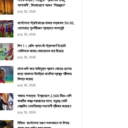
লাইভ ফায়ার। গিরোন্ডে “প্রথম দিন একটু
আশাবাদী”, বিসকারোসে আগুন “নিয়ন্ত্রনে”
July 30, 2026
বার্সেলোনা স্ট্রাইকারের থাকার সম্ভাবনা 50-50,
খেলোয়াড় পুনর্নবীকরণ প্রস্তাবে অসন্তুষ্ট
July 30, 2026
লিগ 1। রেসিং ক্লাব ডি স্ট্রাসবার্গ ইয়োনি
গোমিসকে আবার বেভারেনকে ধার দিয়েছে
July 30, 2026
মাকে গুলি করে অভিযুক্ত প্রধান কোচের ছেলের
জন্য আদালত বিলম্বিত মানসিক স্বাস্থ্য পরীক্ষায়
বিলম্ব করেছে
July 30, 2026
গাজায় গণহত্যা: ইস্রায়েলে 2,500 টিরও বেশি
ভারতীয় অস্ত্র সরবরাহের সাথে, নরেন্দ্র মোদি
বেঞ্জামিন নেতানিয়াহুর সহযোগী স্বীকার করেছেন
July 30, 2026
নিশ্চিত: বার্সেলোনা তরুণ সফলভাবে লা লিগার