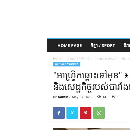
HOME PAGE
កីឡា / SPORT
ពិ
Home
ពិភពលោក / World
"អាហ្រ្វិកឆ្ពោះទៅមុខ" ៖ ការ​វិល​ត្រ
ពិភពលោក / WORLD
"អាហ្រ្វិកឆ្ពោះទៅមុខ"
និង​សេដ្ឋកិច្ច​របស់​បារាំង
By
Admin
-
May 13, 2026
14
0