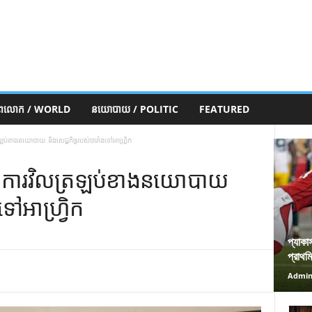
ភពលោក / WORLD
នយោបាយ / POLITIC
FEATURED
ឡប់​ខាង​នយោបាយ និង​សេដ្ឋកិច្ច​របស់​បារាំង​ទៅ​អាហ្វ្រិក
 ៖ ការ​វិល​ត្រឡប់​ខាង​នយោបាយ
​ទៅ​អាហ្វ្រិក
প্যাকা
প্রাথম
Admi