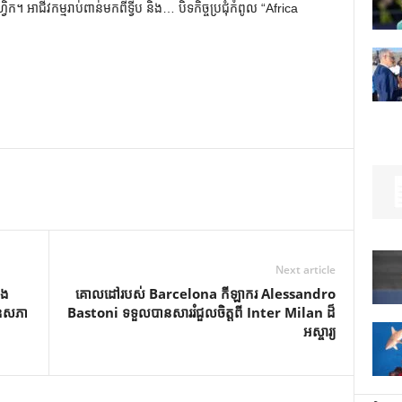
្រិក។ អាជីវកម្មរាប់ពាន់មកពីទ្វីប និង… បិទកិច្ចប្រជុំកំពូល “Africa
Next article
ំង
គោលដៅរបស់ Barcelona កីឡាករ Alessandro
ខែឧសភា
Bastoni ទទួលបានសាររំជួលចិត្តពី Inter Milan ដ៏
អស្ចារ្យ