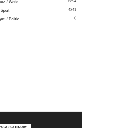
6894
ោក / World
4241
 Sport
0
យ / Politic
PULAR CATEGORY