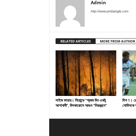
Admin
http://www.pmbangla.com
RELATED ARTICLES
MORE FROM AUTHOR
লাইভ ফায়ার। গিরোন্ডে “প্রথম দিন একটু
লিগ 1। রেসি
আশাবাদী”, বিসকারোসে আগুন “নিয়ন্ত্রনে”
গোমিসকে আ