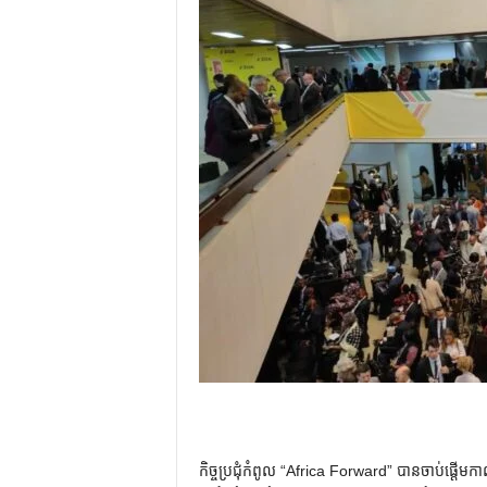
កិច្ចប្រជុំកំពូល “Africa Forward” បានចាប់ផ្តើមក