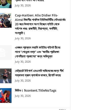
প্রথম দলে সাইন আপ করেছে
July 30, 2026
Cap-Haïtien: Alix Didier Fils-
Aimé বিভাগীয় পাবলিক ইউনিভার্সিটির নেটওয়ার্কের
20 বছর উদযাপনে অংশ নিচ্ছেন হাইতি থেকে
সর্বশেষ খবর: রাজনীতি, নিরাপত্তা, অর্থনীতি,
সংস্কৃতি।
July 30, 2026
একজন প্রাক্তন ফরাসি ফাইটার পাইলট চীনের
সাথে “গোয়েন্দা তথ্য” এবং “জাতীয় প্রতিরক্ষা
গোপনীয়তা প্রকাশের” জন্য অভিযুক্ত
July 30, 2026
ডেট্রয়েট টাইগার্স এমএলবি অভিষেকের জন্য শীর্ষ
সম্ভাবনা ম্যাক্স ক্লার্ককে ডাকবে, রিপোর্ট বলছে
July 30, 2026
ভিডিও। $content.TitleNoTags
July 30, 2026