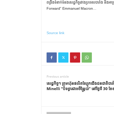
ពង្រឹងទំនាក់ទំនងសេដ្ឋកិច្ចរវាងប្រទេសបារាំង និងអាហ្វ
Forward” Emmanuel Macron…
Source link
Previous article
សេដ្ឋកិច្ច។ ក្រុមហ៊ុនផលិតស្បែកជើងជនជាតិបារា
Minelli “បិទទ្វារជាអចិន្ត្រៃយ៍” នៅថ្ងៃទី 30 