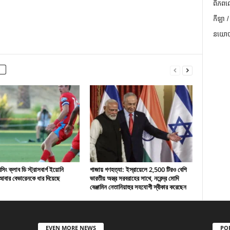
ពិភពល
កីឡា /
នយោបា
ং ক্লাব ডি স্ট্রাসবার্গ ইয়োনি
গাজায় গণহত্যা: ইস্রায়েলে 2,500 টিরও বেশি
বার বেভারেনকে ধার দিয়েছে
ভারতীয় অস্ত্র সরবরাহের সাথে, নরেন্দ্র মোদি
বেঞ্জামিন নেতানিয়াহুর সহযোগী স্বীকার করেছেন
EVEN MORE NEWS
PO