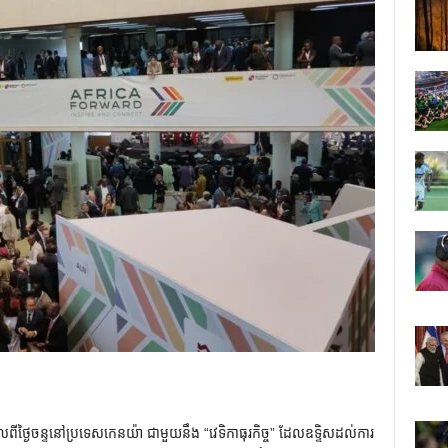
ាលពីថ្ងៃចន្ទនៅប្រទេសកេនយ៉ា ជាមួយនឹង “វេទិកាធុរកិច្ច” ដែលឧទ្ទិសដល់ការ