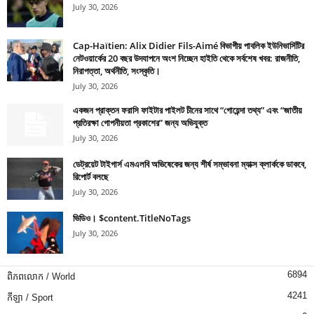
July 30, 2026
Cap-Haïtien: Alix Didier Fils-Aimé বিভাগীয় পাবলিক ইউনিভার্সিটির
নেটওয়ার্কের 20 বছর উদযাপনে অংশ নিচ্ছেন হাইতি থেকে সর্বশেষ খবর: রাজনীতি,
নিরাপত্তা, অর্থনীতি, সংস্কৃতি।
July 30, 2026
একজন প্রাক্তন ফরাসি ফাইটার পাইলট চীনের সাথে “গোয়েন্দা তথ্য” এবং “জাতীয়
প্রতিরক্ষা গোপনীয়তা প্রকাশের” জন্য অভিযুক্ত
July 30, 2026
ডেট্রয়েট টাইগার্স এমএলবি অভিষেকের জন্য শীর্ষ সম্ভাবনা ম্যাক্স ক্লার্ককে ডাকবে,
রিপোর্ট বলছে
July 30, 2026
ভিডিও। $content.TitleNoTags
July 30, 2026
6894
ពិភពលោក / World
4241
កីឡា / Sport