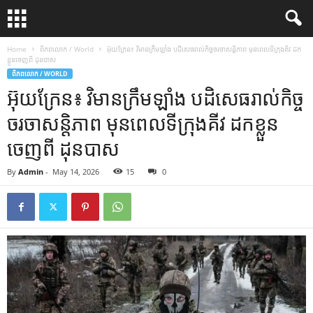
Home
ពិភពលោក / World
អ៊ុយក្រែន៖ វិមានក្រឹមឡាំង បដិសេធរាល់កិច្ចចរចាសន្តិភាព មុនពេលទីក្រុងគីវ ដក
ខ្លួនចេញពី ដុនបាស
ពិភពលោក / WORLD
អ៊ុយក្រែន៖ វិមានក្រឹមឡាំង បដិសេធរាល់កិច្ច
ចរចាសន្តិភាព មុនពេលទីក្រុងគីវ ដកខ្លួន
ចេញពី ដុនបាស
By
Admin
-
May 14, 2026
15
0