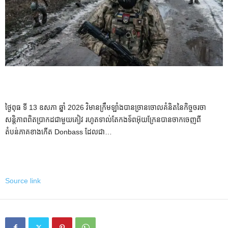
ថ្ងៃពុធ ទី 13 ឧសភា ឆ្នាំ 2026 វិមានក្រឹមឡាំងបានច្រានចោលគំនិតនៃកិច្ចចរចា
សន្តិភាពពិតប្រាកដជាមួយគៀវ រហូតទាល់តែកងទ័ពអ៊ុយក្រែនបានចាកចេញពី
តំបន់ភាគខាងកើត Donbass ដែលជា…
Source link