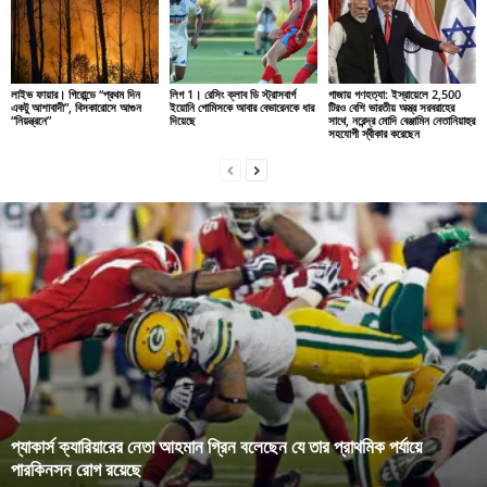
লাইভ ফায়ার। গিরোন্ডে “প্রথম দিন
লিগ 1। রেসিং ক্লাব ডি স্ট্রাসবার্গ
গাজায় গণহত্যা: ইস্রায়েলে 2,500
একটু আশাবাদী”, বিসকারোসে আগুন
ইয়োনি গোমিসকে আবার বেভারেনকে ধার
টিরও বেশি ভারতীয় অস্ত্র সরবরাহের
“নিয়ন্ত্রনে”
দিয়েছে
সাথে, নরেন্দ্র মোদি বেঞ্জামিন নেতানিয়াহুর
সহযোগী স্বীকার করেছেন
প্যাকার্স ক্যারিয়ারের নেতা আহমান গ্রিন বলেছেন যে তার প্রাথমিক পর্যায়ে
পারকিনসন রোগ রয়েছে