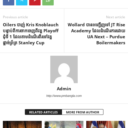
Previous article
Next article
Oilers បាញ់ Kris Knoblauch
Wollard បានអញ្ជើញទៅ JT Rise
បន្ទាប់ពីការចាកចេញពីវគ្គ Playoff
Academy ដែលដំណើរការដោយ
ជុំទី 1 ដែលតាមដំណើរពីរទៅវគ្គ
UA Next – Purdue
ផ្តាច់ព្រ័ត្រ Stanley Cup
Boilermakers
Admin
http://www.pmbangla.com
RELATED ARTICLES
MORE FROM AUTHOR