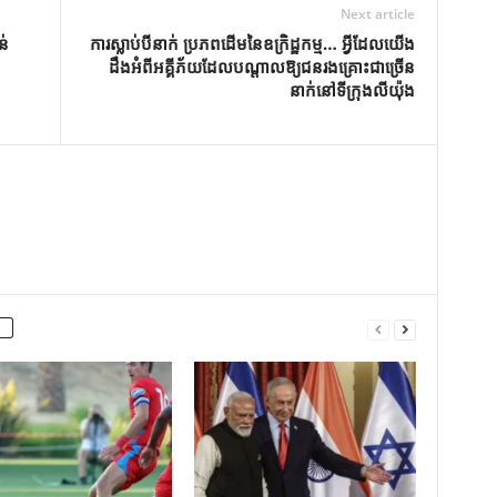
Next article
ន់
ការស្លាប់បីនាក់ ប្រភពដើមនៃឧក្រិដ្ឋកម្ម… អ្វីដែលយើង
ដឹងអំពីអគ្គីភ័យដែលបណ្តាលឱ្យជនរងគ្រោះជាច្រើន
នាក់នៅទីក្រុងលីយ៉ុង