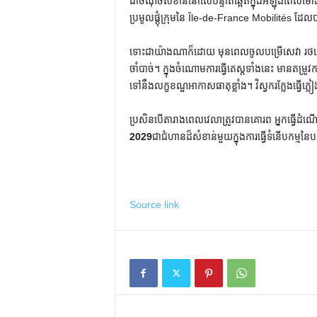
ជាចំណុចសំខាន់នៅលើបន្ទាត់ឆ្អែតក្នុងអំឡុងពេលម
ប្រមូលផ្តុំក្រុមនៃ Île-de-France Mobilités ដែ
ទោះជាយ៉ាងណាក៏ដោយ មុនពេលចូលបម្រើសេវា រថភ្លើងន
ចាំបាច់។ ក្នុងចំណោមការធ្វើតេស្តទាំងនេះ មានតម្រ
ទៅនឹងលក្ខខណ្ឌអាកាសធាតុខ្លាំង។ វិស្វករ​ក្លែង​ធ្វើ​ភ្លៀង​ខ
ប្រសិនបើតារាងពេលវេលាត្រូវបានគោរព អ្នកធ្វើដំណើ
2029
ជាជំហានដ៏សំខាន់មួយក្នុងការធ្វើទំនើបកម្ម
Source link