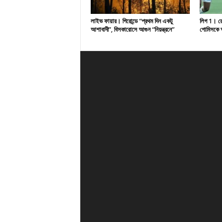
লাইভ ফায়ার। গিরোন্ডে “প্রথম দিন একটু
লিগ 1। রেসি
আশাবাদী”, বিসকারোসে আগুন “নিয়ন্ত্রনে”
গোমিসকে আ