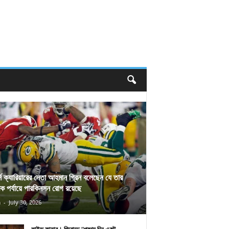
র্স ক্যারিয়ারের নেতা আহমান গ্রিন বলেছেন যে তার
িক পর্যায়ে পারকিনসন রোগ রয়েছে
n
-
July 30, 2026