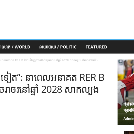
ភពលោក / WORLD
នយោបាយ / POLITIC
FEATURED
នាពេលអនាគត RER B ដែលនឹងត្រូវបានដាក់ឱ្យចរាចរនៅឆ្នាំ 2028 សាកល្បងនៅភាគខាងជើង
ថែមទៀត”: នាពេលអនាគត RER B
យចរាចរនៅឆ្នាំ 2028 សាកល្បង
প্যাকা
প্রাথম
Admi