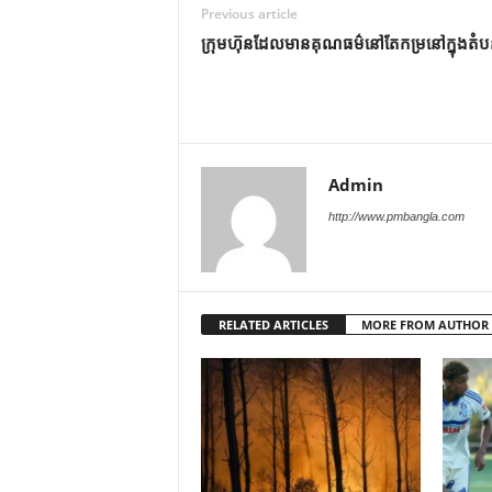
Previous article
ក្រុមហ៊ុនដែលមានគុណធម៌នៅតែកម្រនៅក្នុងតំប
Admin
http://www.pmbangla.com
RELATED ARTICLES
MORE FROM AUTHOR