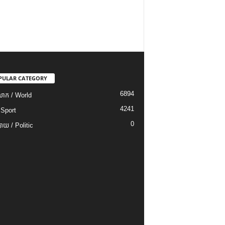
PULAR CATEGORY
6894
ោក / World
4241
 Sport
0
យ / Politic