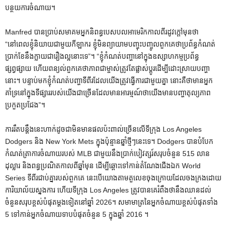
បន្ថយការចំណាយ។
Manfred បានប្រាប់សមាគមអ្នកនិពន្ធបេសបលអាមេរិកកាលពីរដូវក្តៅមុនថា
“នៅពេលខ្ញុំនិយាយជាមួយកីឡាករ ខ្ញុំមិនព្យាយាមបញ្ចុះបញ្ចូលពួកគេថាប្រព័ន្ធកំណត់
ប្រាក់ខែនឹងក្លាយជារឿងល្អនោះទេ”។ “ខ្ញុំកំណត់បញ្ហានៅក្នុងឧស្សាហកម្មប្រព័ន្ធ
ផ្សព្វផ្សាយ ហើយពន្យល់ពួកគេថាភាពជាម្ចាស់ត្រូវតែផ្លាស់ប្តូរដើម្បីដោះស្រាយបញ្ហា
នោះ។ បន្ទាប់មកខ្ញុំកំណត់បញ្ហាទីពីរដែលយើងត្រូវធ្វើការជាមួយគ្នា នោះគឺថាមានអ្នក
គាំទ្រនៅក្នុងទីផ្សាររបស់យើងជាច្រើនដែលមានអារម្មណ៍ថាយើងមានបញ្ហាតុល្យភាព
ប្រកួតប្រជែង”។
ការរឹតបន្តឹងនេះហាក់ដូចជាមិនមានផលប៉ះពាល់ច្រើនលើទីក្រុង Los Angeles
Dodgers និង New York Mets ក្នុងប៉ុន្មានឆ្នាំថ្មីៗនេះទេ។ Dodgers បានបំបែក
កំណត់ត្រាការចំណាយរបស់ MLB ជាមួយនឹងប្រាក់បៀវត្សរ៍សរុបចំនួន 515 លាន
ដុល្លារ និងពន្ធប្រណិតកាលពីឆ្នាំមុន ដើម្បីឆ្ពោះទៅកាន់តំណែងជើងឯក World
Series ទីពីរជាប់គ្នារបស់ពួកគេ នេះបើយោងតាមតួលេខចុងក្រោយដែលចងក្រងដោយ
ការិយាល័យស្នងការ ហើយទីក្រុង Los Angeles ត្រូវបានគេរំពឹងថានឹងឈានដល់
ចំនួនសរុបខ្ពស់បំផុតម្តងទៀតនៅឆ្នាំ 2026។ សមាមាត្រនៃអ្នកចំណាយខ្ពស់បំផុតទាំង
5 ទៅកាន់អ្នកចំណាយទាបបំផុតចំនួន 5 ក្នុងឆ្នាំ 2016 ។