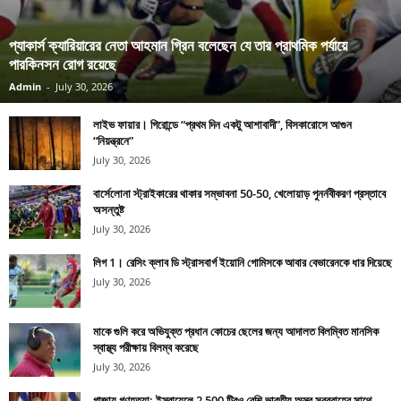
প্যাকার্স ক্যারিয়ারের নেতা আহমান গ্রিন বলেছেন যে তার প্রাথমিক পর্যায়ে
পারকিনসন রোগ রয়েছে
Admin
-
July 30, 2026
লাইভ ফায়ার। গিরোন্ডে “প্রথম দিন একটু আশাবাদী”, বিসকারোসে আগুন
“নিয়ন্ত্রনে”
July 30, 2026
বার্সেলোনা স্ট্রাইকারের থাকার সম্ভাবনা 50-50, খেলোয়াড় পুনর্নবীকরণ প্রস্তাবে
অসন্তুষ্ট
July 30, 2026
লিগ 1। রেসিং ক্লাব ডি স্ট্রাসবার্গ ইয়োনি গোমিসকে আবার বেভারেনকে ধার দিয়েছে
July 30, 2026
মাকে গুলি করে অভিযুক্ত প্রধান কোচের ছেলের জন্য আদালত বিলম্বিত মানসিক
স্বাস্থ্য পরীক্ষায় বিলম্ব করেছে
July 30, 2026
গাজায় গণহত্যা: ইস্রায়েলে 2,500 টিরও বেশি ভারতীয় অস্ত্র সরবরাহের সাথে,