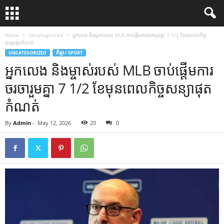
Home
Uncategorized
អ្នកលេង និងម្ចាស់របស់ MLB ចាប់ផ្តើមការចរចារួមគ្នា 7 1/2 ខែមុនពេលកិច្ច
សន្យាផុតកំណត់
UNCATEGORIZED
កីឡា / SPORT
អ្នកលេង និងម្ចាស់របស់ MLB ចាប់ផ្តើមការ
ចរចារួមគ្នា 7 1/2 ខែមុនពេលកិច្ចសន្យាផុត
កំណត់
By
Admin
-
May 12, 2026
20
0