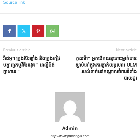
Source link
Previous article
Next article
វីដេអូ។ ក្រុង​ប៊ែរឡាំង និង​ក្រុង​កៀវ
កូលម៉ា។ អ្នកបើកយន្តហោះម្នាក់បាន
បង្ហាញ​កម្មវិធី​អាវុធ " អាល្លឺម៉ង់
ស្លាប់នៅក្នុងការធ្លាក់យន្តហោះ ULM
ក្លាហាន "
របស់គាត់នៅកណ្តាលចំការទំពាំង
បាយជូរ
Admin
http://www.pmbangla.com