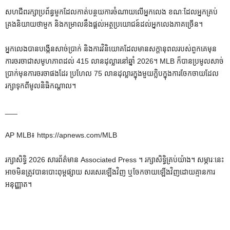
សហជីពរក្សាប្រព័ន្ធមួកដែលកាត់បន្ថយការចំណាយលើអ្នកលេង ខណៈដែលអ្នកគ្រប់
គ្រងនិយាយថាមួក និងកម្រាលនឹងផ្តល់អត្ថប្រយោជន៍ដល់អ្នកលេងភាគច្រើន។
អ្នកលេងបានបង្កើនសាច់ប្រាក់ និងការវិនិយោគដែលមានសក្តានុពលរបស់ពួកគេមុន
ការចរចាជាសមូហភាពដល់ 415 លានដុល្លារនៅឆ្នាំ 2026។ MLB ក៏បានប្រមូលសាច់
ប្រាក់មុនការចរចាផងដែរ ប្រហែល 75 លានដុល្លារក្នុងមួយក្លិបក្នុងការចែកចាយដែល
រក្សាទុកពីមូលនិធិកណ្តាល។
___
AP MLB៖ https://apnews.com/MLB
រក្សាសិទ្ធិ 2026 សារព័ត៌មាន Associated Press ។ រក្សាសិទ្ធិគ្រប់យ៉ាង។ សម្ភារៈនេះ
អាចមិនត្រូវបានបោះពុម្ពផ្សាយ សរសេរឡើងវិញ ឬចែកចាយឡើងវិញដោយគ្មានការ
អនុញ្ញាត។