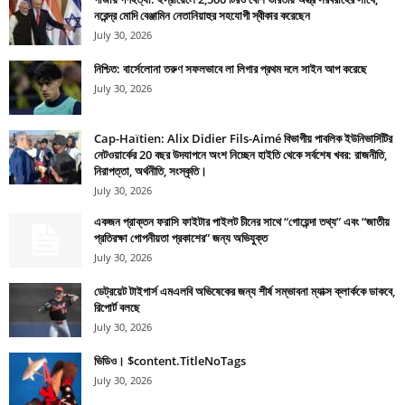
নরেন্দ্র মোদি বেঞ্জামিন নেতানিয়াহুর সহযোগী স্বীকার করেছেন
July 30, 2026
নিশ্চিত: বার্সেলোনা তরুণ সফলভাবে লা লিগার প্রথম দলে সাইন আপ করেছে
July 30, 2026
Cap-Haïtien: Alix Didier Fils-Aimé বিভাগীয় পাবলিক ইউনিভার্সিটির
নেটওয়ার্কের 20 বছর উদযাপনে অংশ নিচ্ছেন হাইতি থেকে সর্বশেষ খবর: রাজনীতি,
নিরাপত্তা, অর্থনীতি, সংস্কৃতি।
July 30, 2026
একজন প্রাক্তন ফরাসি ফাইটার পাইলট চীনের সাথে “গোয়েন্দা তথ্য” এবং “জাতীয়
প্রতিরক্ষা গোপনীয়তা প্রকাশের” জন্য অভিযুক্ত
July 30, 2026
ডেট্রয়েট টাইগার্স এমএলবি অভিষেকের জন্য শীর্ষ সম্ভাবনা ম্যাক্স ক্লার্ককে ডাকবে,
রিপোর্ট বলছে
July 30, 2026
ভিডিও। $content.TitleNoTags
July 30, 2026