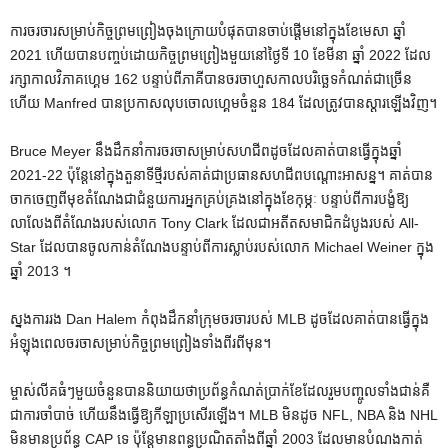
ការចរចារសម្រាប់កិច្ចព្រមព្រៀងចុងក្រោយបំផុតបានចាប់ផ្តើមនៅក្នុងខែមេសា ឆ្នាំ
2021 ហើយបានបញ្ចប់ដោយកិច្ចព្រមព្រៀងមួយនៅថ្ងៃទី 10 ខែមីនា ឆ្នាំ 2022 ដែល
រក្សាកាលវិភាគហ្គេម 162 បន្ទាប់ពីភាគីបានចរចាហួសកាលបរិច្ឆេទកំណត់ជាច្រើន
ហើយ Manfred បានប្រកាសលុបចោលហ្គេមចំនួន 184 ដែលត្រូវបានស្តារឡើងវិញ។
Bruce Meyer នឹងដឹកនាំការចរចាសម្រាប់សហជីពដូចដែលគាត់បានធ្វើក្នុងឆ្នាំ
2021-22 ប៉ុន្តែនៅក្នុងតួនាទីថ្មីរបស់គាត់ជាប្រធានសហជីពបណ្តោះអាសន្ន។ គាត់បាន
ចាកចេញពីមុខតំណែងជាជំនួយការអ្នកគ្រប់គ្រងនៅក្នុងខែកុម្ភៈ បន្ទាប់ពីការបង្ខំឱ្យ
លាលែងពីតំណែងរបស់លោក Tony Clark ដែលជាអតីតសមាជិកដំបូងរបស់ All-
Star ដែលបានចូលកាន់តំណែងបន្ទាប់ពីការស្លាប់របស់លោក Michael Weiner ក្នុង
ឆ្នាំ 2013 ។
ស្នងការរង Dan Halem កំពុងដឹកនាំក្រុមចរចារបស់ MLB ដូចដែលគាត់បានធ្វើក្នុង
អំឡុងពេលចរចាសម្រាប់កិច្ចព្រមព្រៀងទាំងពីរពីមុន។
ម្ចាស់​លីគ​ធំៗ​មួយ​ចំនួន​បាន​និយាយ​ថា​ប្រព័ន្ធ​កំណត់​ប្រាក់​ខែ​ដែល​រួម​បញ្ចូល​ទាំង​ជាន់​គឺ​
ជា​ការ​ចាំបាច់ ហើយ​នឹង​ធ្វើ​ឱ្យ​កីឡា​ប្រសើរ​ឡើង។ MLB មិនដូច NFL, NBA និង NHL
មិនមានប្រព័ន្ធ CAP ទេ ប៉ុន្តែមានពន្ធប្រណិតតាំងពីឆ្នាំ 2003 ដែលមានបំណងកាត់