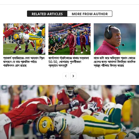
RELATED ARTICLES
MORE FROM AUTHOR
প্যাকার্স ক্যারিয়ারের নেতা আহমান গ্রিন
বার্সেলোনা স্ট্রাইকারের থাকার সম্ভাবনা
মাকে গুলি করে অভিযুক্ত প্রধান কোচের
বলেছেন যে তার প্রাথমিক পর্যায়ে
50-50, খেলোয়াড় পুনর্নবীকরণ
ছেলের জন্য আদালত বিলম্বিত মানসিক
পারকিনসন রোগ রয়েছে
প্রস্তাবে অসন্তুষ্ট
স্বাস্থ্য পরীক্ষায় বিলম্ব করেছে