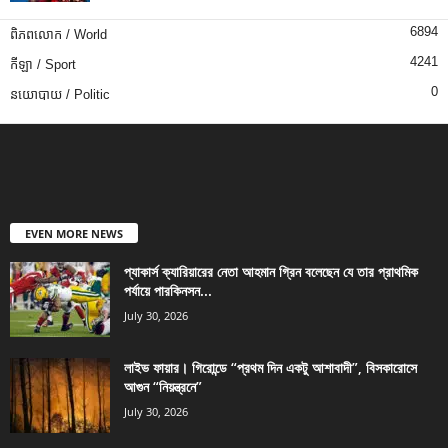
6894
ពិភពលោក / World
4241
កីឡា / Sport
0
នយោបាយ / Politic
EVEN MORE NEWS
প্যাকার্স ক্যারিয়ারের নেতা আহমান গ্রিন বলেছেন যে তার প্রাথমিক
পর্যায়ে পারকিনসন...
July 30, 2026
লাইভ ফায়ার। গিরোন্ডে “প্রথম দিন একটু আশাবাদী”, বিসকারোসে
আগুন “নিয়ন্ত্রনে”
July 30, 2026