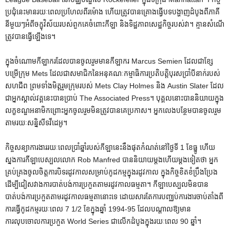
ប្រជុំនេះមានរយៈពេលប្រហែលពីរម៉ោង ហើយត្រូវបានគ្រោងធ្វើបទបង្ហាញដំបូងពីភាគី
នីមួយៗអំពីចក្ខុវិស័យរបស់ពួកគេចំពោះកីឡា និងទិដ្ឋភាពសេដ្ឋកិច្ចរបស់វា។ គ្មានសំណើ
ត្រូវបានធ្វើឡើងទេ។
ក្នុង​ចំណោម​កីឡាករ​ដែល​បាន​ចូល​រួម​មាន​កីឡាករ Marcus Semien ដែល​ជា​ខ្សែ​
បម្រើ​ក្រុម Mets ដែល​ជា​សមាជិក​នៃ​អនុគណៈកម្មាធិការ​ប្រតិបត្តិ​បុរស​ប្រាំបី​នាក់​របស់​
សហជីព ព្រម​ទាំង​មិត្ត​រួម​ក្រុម​របស់ Mets Clay Holmes និង Austin Slater ដែល​
ជា​អ្នក​ស្គាល់​វគ្គ​នេះ​បាន​ប្រាប់ The Associated Press។ បុគ្គល​នោះ​បាន​និយាយ​ក្នុង​
លក្ខខណ្ឌ​អនាមិក​ព្រោះ​អ្នក​ចូលរួម​មិន​ត្រូវ​បាន​គេ​ប្រកាស។ អ្នកលេងបន្ថែមបានចូលរួម
តាមរយៈសន្និសីទវីដេអូ។
កិច្ចសន្យាការងាររយៈពេលប្រាំឆ្នាំរបស់កីឡានេះនឹងផុតកំណត់នៅថ្ងៃទី 1 ខែធ្នូ ហើយ
ស្នងការកីឡាបេស្បលលោក Rob Manfred បាននិយាយម្តងហើយម្តងទៀតថា អ្នក
គ្រប់គ្រងចូលចិត្តការបិទរដូវកាលសម្រាប់កូដកម្មក្នុងរដូវកាល ក្នុងកិច្ចខិតខំប្រឹងប្រែង
ដើម្បីជៀសវាងការបាត់បង់ការប្រកួតតាមរដូវកាលធម្មតា។ កីឡាបេស្បលមិនបាន
បាត់បង់ការប្រកួតតាមរដូវកាលធម្មតានោះទេ ដោយសារតែការបញ្ឈប់ការងារចាប់តាំងពី
ការធ្វើកូដកម្មរយៈពេល 7 1/2 ខែក្នុងឆ្នាំ 1994-95 ដែលបណ្តាលឱ្យមាន
ការលុបចោលការប្រកួត World Series ជាលើកដំបូងក្នុងរយៈពេល 90 ឆ្នាំ។