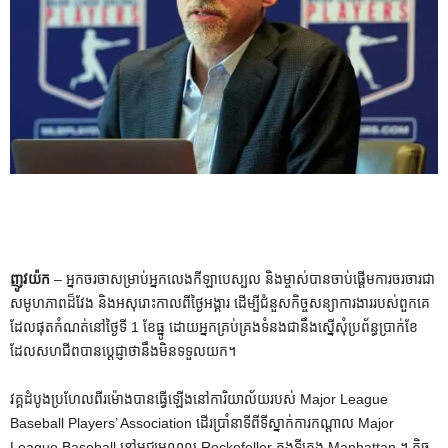
ញូវយ៉ក
– អ្នកចរចាសម្រាប់អ្នកលេងកីឡាបេស្បល និងម្ចាស់បានចាប់ផ្តើមការចរចារជា
សមូហភាពដ៏វែង និងអសុរោះកាលពីថ្ងៃអង្គារ ដើម្បីជំនួសកិច្ចសន្យាការងាររបស់ពួកគេ
ដែលផុតកំណត់នៅថ្ងៃទី 1 ខែធ្នូ ដោយអ្នកគ្រប់គ្រងទំនងជានឹងស្នើសុំប្រព័ន្ធប្រាក់ខែ
ដែលសហជីពបានប្តេជ្ញាថានឹងមិនទទួលយក។
វគ្គដំបូងប្រហែលពីរម៉ោងបានធ្វើឡើងនៅការិយាល័យរបស់ Major League
Baseball Players’ Association ដើរប្រាំនាទីពីទីស្នាក់ការកណ្តាល Major
League Baseball នៅមជ្ឈមណ្ឌល Rockefeller ក្នុងទីក្រុង Manhattan ។ កិច្ច