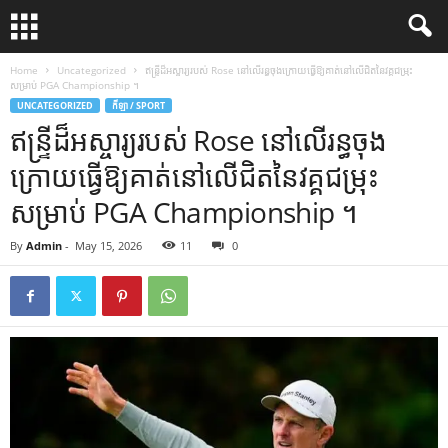
Home
Uncategorized
ឥន្ទ្រីដ៏អស្ចារ្យរបស់ Rose នៅលើរន្ធចុងក្រោយធ្វើឱ្យគាត់នៅលើជិតនៃវគ្គជម្រុះ
សម្រាប់ PGA Championship ។
UNCATEGORIZED
កីឡា / SPORT
ឥន្ទ្រីដ៏អស្ចារ្យរបស់ Rose នៅលើរន្ធចុង
ក្រោយធ្វើឱ្យគាត់នៅលើជិតនៃវគ្គជម្រុះ
សម្រាប់ PGA Championship ។
By
Admin
-
May 15, 2026
11
0