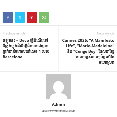
Previous article
Next article
ឥឡូវនេះ – Deco ធ្វើដំណើរទៅ
Cannes 2026: “A Manifesto
ទីក្រុងឡុងដ៍ដើម្បីនិយាយជាមួយ
Life”, “Marie-Madeleine”
ភ្នាក់ងារនៃគោលដៅលេខ 1 របស់
និង “Congo Boy” ដែលជាខ្សែ
Barcelona
ភាពយន្តសំខាន់ៗចំនួនបីនៃ
មហោស្រព
Admin
http://www.pmbangla.com