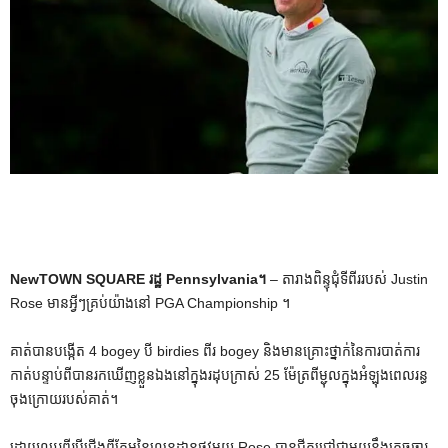
NewTOWN SQUARE រដ្ឋ Pennsylvania។
– តារាងពិន្ទុជុំទីពីររបស់ Justin
Rose មានអ្វីៗគ្រប់យ៉ាងនៅ PGA Championship ។
គាត់បានបង្កើត 4 bogey បី birdies ពីរ bogey និងមានគ្រោះថ្នាក់នៃការបាត់ការ
កាត់បន្ទាប់ពីបានរកឃើញខ្លួនឯងនៅក្នុងរដុបក្រាស់ 25 ម៉ែត្រពីម្ជុលក្នុងអំឡុងពេលរន្ធ
ចុងក្រោយរបស់គាត់។
ដោយឈរពីរបីជើងពីគែមនៃលេនដ្ឋានផ្លូវមួយ Rose បានជីកជ្រៅជាមួយនឹងក្រូចឆ្មារ