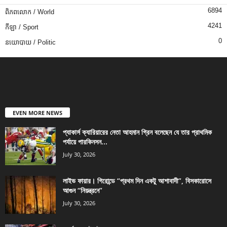
6894
ពិភពលោក / World
4241
កីឡា / Sport
0
នយោបាយ / Politic
EVEN MORE NEWS
প্যাকার্স ক্যারিয়ারের নেতা আহমান গ্রিন বলেছেন যে তার প্রাথমিক
পর্যায়ে পারকিনসন...
July 30, 2026
লাইভ ফায়ার। গিরোন্ডে “প্রথম দিন একটু আশাবাদী”, বিসকারোসে
আগুন “নিয়ন্ত্রনে”
July 30, 2026