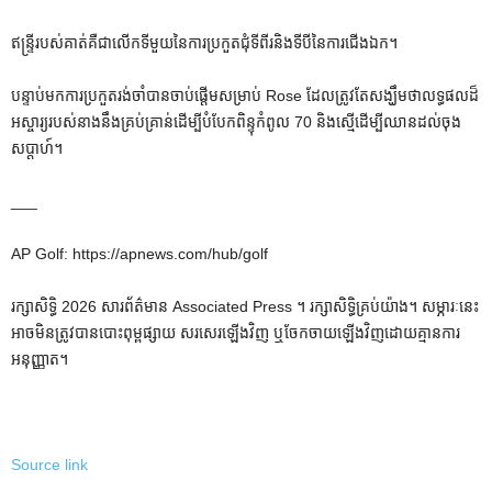
ឥន្ទ្រី​របស់​គាត់​គឺ​ជា​លើក​ទី​មួយ​នៃ​ការ​ប្រកួត​ជុំ​ទី​ពីរ​និង​ទី​បី​នៃ​ការ​ជើង​ឯក​។
បន្ទាប់មកការប្រកួតរង់ចាំបានចាប់ផ្តើមសម្រាប់ Rose ដែលត្រូវតែសង្ឃឹមថាលទ្ធផលដ៏
អស្ចារ្យរបស់នាងនឹងគ្រប់គ្រាន់ដើម្បីបំបែកពិន្ទុកំពូល 70 និងស្មើដើម្បីឈានដល់ចុង
សប្តាហ៍។
___
AP Golf: https://apnews.com/hub/golf
រក្សាសិទ្ធិ 2026 សារព័ត៌មាន Associated Press ។ រក្សាសិទ្ធិគ្រប់យ៉ាង។ សម្ភារៈនេះ
អាចមិនត្រូវបានបោះពុម្ពផ្សាយ សរសេរឡើងវិញ ឬចែកចាយឡើងវិញដោយគ្មានការ
អនុញ្ញាត។
Source link