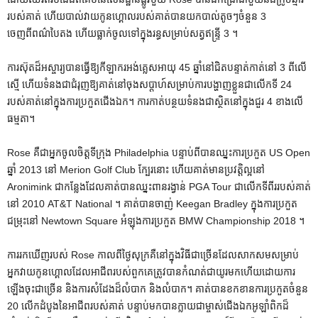
របស់គាត់ ហើយបាល់វាយកូនហ្គោលរបស់គាត់បានយកបាល់តូចៗចំនួន 3
ចេញពីពណ៌បៃតង ហើយធ្លាក់ចូលទៅក្នុងរន្ធសម្រាប់សត្វឥន្ទ្រី 3 ។
ការស៊ុតដ៏អស្ចារ្យបានធ្វើឱ្យកីឡាករអង់គ្លេសអាយុ 45 ឆ្នាំនៅជិតបន្ទាត់កាត់នៅ 3 ពីលើ
ស្មើ ហើយទំនងជាជំរុញឱ្យគាត់នៅចុងសប្តាហ៍សម្រាប់ការបង្ហាញខ្លួនជាលើកទី 24
របស់គាត់នៅក្នុងការប្រកួតជើងឯក។ ការកាត់បន្ថយទំនងជាស្ថិតនៅក្នុងជួរ 4 ខាងលើ
ធម្មតា។
Rose គឺជាអ្នកចូលចិត្តទីក្រុង Philadelphia បន្ទាប់ពីបានឈ្នះការប្រកួត US Open
ឆ្នាំ 2013 នៅ Merion Golf Club ក្បែរនោះ ហើយគាត់មានប្រវត្តិល្អនៅ
Aronimink ជាកន្លែងដែលគាត់បានឈ្នះពានរង្វាន់ PGA Tour ជាលើកទីពីររបស់គាត់
នៅ 2010 AT&T National ។ គាត់បានចាញ់ Keegan Bradley ក្នុងការប្រកួត
ជម្រុះនៅ Newtown Square អំឡុងការប្រកួត BMW Championship 2018 ។
ការរកឃើញរបស់ Rose កាលពីថ្ងៃសុក្រគឺនៅក្នុងវិធីជាច្រើនដែលសាកសមសម្រាប់
អ្នកវាយកូនហ្គោលដែលអាជីពរបស់ពួកគេត្រូវបានកំណត់ជាយូរមកហើយដោយការ
ឡើងចុះជាច្រើន និងការសំដែងដ៏លំបាក និងលំបាក។ គាត់បានខកខានការប្រកួតចំនួន
20 លើកដំបូងនៃអាជីពរបស់គាត់ បន្ទាប់មកបានក្លាយជាម្ចាស់ជើងឯកអូឡាំពិកដ៏