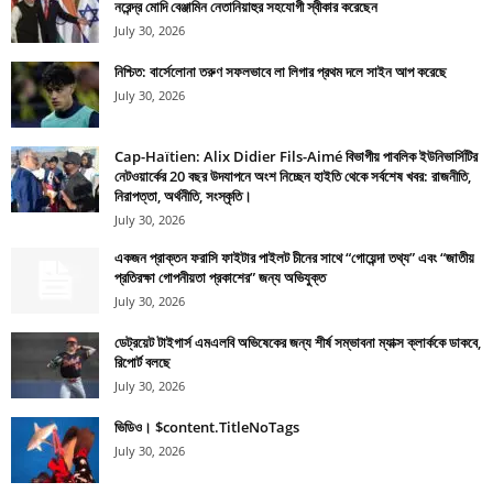
নরেন্দ্র মোদি বেঞ্জামিন নেতানিয়াহুর সহযোগী স্বীকার করেছেন
July 30, 2026
নিশ্চিত: বার্সেলোনা তরুণ সফলভাবে লা লিগার প্রথম দলে সাইন আপ করেছে
July 30, 2026
Cap-Haïtien: Alix Didier Fils-Aimé বিভাগীয় পাবলিক ইউনিভার্সিটির
নেটওয়ার্কের 20 বছর উদযাপনে অংশ নিচ্ছেন হাইতি থেকে সর্বশেষ খবর: রাজনীতি,
নিরাপত্তা, অর্থনীতি, সংস্কৃতি।
July 30, 2026
একজন প্রাক্তন ফরাসি ফাইটার পাইলট চীনের সাথে “গোয়েন্দা তথ্য” এবং “জাতীয়
প্রতিরক্ষা গোপনীয়তা প্রকাশের” জন্য অভিযুক্ত
July 30, 2026
ডেট্রয়েট টাইগার্স এমএলবি অভিষেকের জন্য শীর্ষ সম্ভাবনা ম্যাক্স ক্লার্ককে ডাকবে,
রিপোর্ট বলছে
July 30, 2026
ভিডিও। $content.TitleNoTags
July 30, 2026