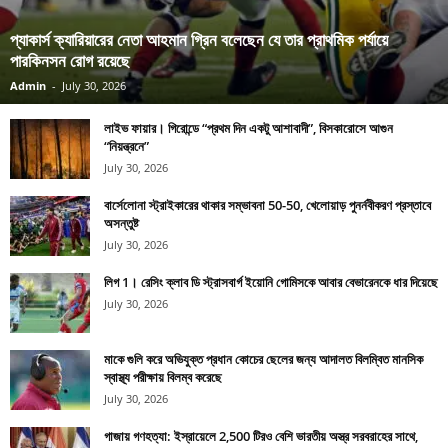
প্যাকার্স ক্যারিয়ারের নেতা আহমান গ্রিন বলেছেন যে তার প্রাথমিক পর্যায়ে
পারকিনসন রোগ রয়েছে
Admin
-
July 30, 2026
লাইভ ফায়ার। গিরোন্ডে “প্রথম দিন একটু আশাবাদী”, বিসকারোসে আগুন
“নিয়ন্ত্রনে”
July 30, 2026
বার্সেলোনা স্ট্রাইকারের থাকার সম্ভাবনা 50-50, খেলোয়াড় পুনর্নবীকরণ প্রস্তাবে
অসন্তুষ্ট
July 30, 2026
লিগ 1। রেসিং ক্লাব ডি স্ট্রাসবার্গ ইয়োনি গোমিসকে আবার বেভারেনকে ধার দিয়েছে
July 30, 2026
মাকে গুলি করে অভিযুক্ত প্রধান কোচের ছেলের জন্য আদালত বিলম্বিত মানসিক
স্বাস্থ্য পরীক্ষায় বিলম্ব করেছে
July 30, 2026
গাজায় গণহত্যা: ইস্রায়েলে 2,500 টিরও বেশি ভারতীয় অস্ত্র সরবরাহের সাথে,