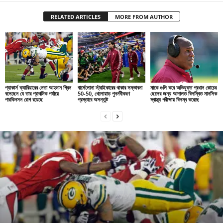
RELATED ARTICLES
MORE FROM AUTHOR
প্যাকার্স ক্যারিয়ারের নেতা আহমান গ্রিন
বার্সেলোনা স্ট্রাইকারের থাকার সম্ভাবনা
মাকে গুলি করে অভিযুক্ত প্রধান কোচের
বলেছেন যে তার প্রাথমিক পর্যায়ে
50-50, খেলোয়াড় পুনর্নবীকরণ
ছেলের জন্য আদালত বিলম্বিত মানসিক
পারকিনসন রোগ রয়েছে
প্রস্তাবে অসন্তুষ্ট
স্বাস্থ্য পরীক্ষায় বিলম্ব করেছে