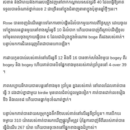
សំខាន់ និងរីករាយនឹងការរស់ឡើងវិញនៅពាក់កណ្តាលទសវត្សរ៍ទី 40 ដែលធ្វើឱ្យគាត់
ទទួលបានចំណាត់ថ្នាក់លេខ 2 ជាច្រើននៅក្នុងជំនាញនានាក្នុងប៉ុន្មានឆ្នាំថ្មីៗនេះ។
Rose បានចេញដំណើរឆ្ពោះទៅរកការចាប់ផ្តើមដ៏លំបាកមួយកាលពីថ្ងៃសុក្រ ដោយចូល
ទៅក្នុងលេនដ្ឋានមួយនៅខាងស្តាំរន្ធទី 10 ដ៏លំបាក ហើយបានបាញ់ពីរគ្រាប់ដើម្បីចូល
ទៅមុនពេលចុងក្រោយធ្វើបាន 6 ដែលជាដំបូងក្នុងចំណោម boge ពីរដងរបស់គាត់។
បន្ទាប់មកការជិះរទេះរុញពិតជាបានហោះឡើង។
ការវាយកូនបាល់របស់គាត់នៅលើរន្ធទី 12 និងទី 16 បានចាក់សាំងវិចមួយ bogey ពីរ
bogey និង bogey ហើយគាត់បានបិទផ្នែកខាងមុខរបស់គាត់ប្រាំបួននៅ 4-over 39
។
ភាពសប្បាយរីករាយបានបន្តនៅខាងមុខ ប្រាំបួន ខ្នងរបស់គាត់ នៅពេលដែលគាត់បាន
ធ្វើ 3 ដងជាប់គ្នាជាមួយ birdie មុនពេលជំពប់ដួលម្តងទៀត។ គាត់​បាន​ដាក់​លេខ​រៀង​
ទី​៦ និង​លេខ​៨ ហើយ​បាន​ធ្លាក់​ចុះ​ចំណាត់​ថ្នាក់។
បន្ទាប់​មក​គាត់​បាន​វាយ​សម្រុក​ក្នុង​ទឹក​ទី​២​របស់​គាត់​នៅ​លើ​រន្ធ​ទី​ប្រាំ​បួន។ ការបើកបរ
ចម្ងាយ 310 យ៉ាតរបស់គាត់បានរកឃើញផ្លូវត្រឹមត្រូវ ប៉ុន្តែការបាញ់ទីពីររបស់គាត់បាន
ធ្វើដំណើរ 267 យ៉ាត ហើយបានចុះចតនៅផ្នែកខាងឆ្វេងដ៏ក្រាស់។