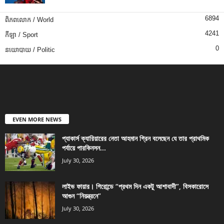
6894
ពិភពលោក / World
4241
កីឡា / Sport
0
នយោបាយ / Politic
EVEN MORE NEWS
প্যাকার্স ক্যারিয়ারের নেতা আহমান গ্রিন বলেছেন যে তার প্রাথমিক
পর্যায়ে পারকিনসন...
July 30, 2026
লাইভ ফায়ার। গিরোন্ডে “প্রথম দিন একটু আশাবাদী”, বিসকারোসে
আগুন “নিয়ন্ত্রনে”
July 30, 2026