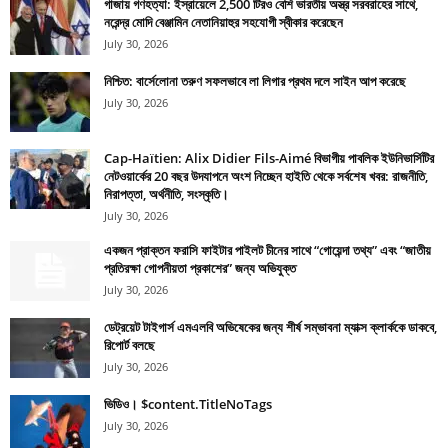
গাজায় গণহত্যা: ইস্রায়েলে 2,500 টিরও বেশি ভারতীয় অস্ত্র সরবরাহের সাথে,
নরেন্দ্র মোদি বেঞ্জামিন নেতানিয়াহুর সহযোগী স্বীকার করেছেন
July 30, 2026
নিশ্চিত: বার্সেলোনা তরুণ সফলভাবে লা লিগার প্রথম দলে সাইন আপ করেছে
July 30, 2026
Cap-Haïtien: Alix Didier Fils-Aimé বিভাগীয় পাবলিক ইউনিভার্সিটির
নেটওয়ার্কের 20 বছর উদযাপনে অংশ নিচ্ছেন হাইতি থেকে সর্বশেষ খবর: রাজনীতি,
নিরাপত্তা, অর্থনীতি, সংস্কৃতি।
July 30, 2026
একজন প্রাক্তন ফরাসি ফাইটার পাইলট চীনের সাথে “গোয়েন্দা তথ্য” এবং “জাতীয়
প্রতিরক্ষা গোপনীয়তা প্রকাশের” জন্য অভিযুক্ত
July 30, 2026
ডেট্রয়েট টাইগার্স এমএলবি অভিষেকের জন্য শীর্ষ সম্ভাবনা ম্যাক্স ক্লার্ককে ডাকবে,
রিপোর্ট বলছে
July 30, 2026
ভিডিও। $content.TitleNoTags
July 30, 2026