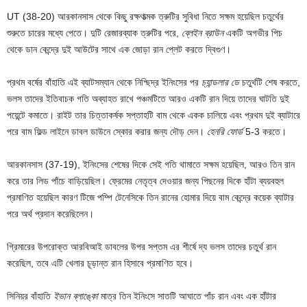
UT (38-20) আরকানসাস থেকে কিছু রক্ষণাত্মক ত্রুটির সুবিধা নিতে সক্ষম হয়েছিল চতুর্থের
শুরুতে চারের মধ্যে পেতে। দুটি রেজারব্যাক ত্রুটির পরে,
ব্লেইন ব্রাউন
একটি অগভীর পিচ
থেকে ডান কেন্দ্রে দুই আউটের সাথে এক জোড়া রান প্লেট করতে দ্বিগুণ।
প্রথম বর্ষের বাঁহাতি এই ব্যাটসম্যান থেকে নিশ্ছিদ্র ইনিংসের পর
চ্যান্ডলার ডে
চতুর্থটি শেষ করতে,
ভলস তাদের ইতিবাচক গতি অব্যাহত রাখে পঞ্চমটিতে আরও একটি রান দিয়ে তাদের ঘাটতি দুই
পয়েন্টে কমাতে। রাইট তার চিত্তাকর্ষক সপ্তাহটি বাম থেকে একক চালিয়ে এবং প্রথম দুই ব্যাটারে
পরে বাম ফিল্ড লাইনে ডাবল ডাউনে স্কোর করার জন্য দৌড় দেন।
হেনরি ফোর্ড
5-3 করতে।
আরকানসাস (37-19), ইনিংসের শেষের দিকে সেই গতি থামাতে সক্ষম হয়েছিল, আরও তিন রান
করে তার লিড পাঁচে বাড়িয়েছিল। ফ্রেমের নেতৃত্ব দেওয়ার জন্য পিছনের দিকে হাঁটা ব্যয়বহুল
প্রমাণিত হয়েছিল কারণ টিজে পম্পি টেনেসিকে তিন রানের হোমার দিয়ে বাম কেন্দ্রে কয়েক ব্যাটার
পরে অর্থ প্রদান করেছিলেন।
গ্রিমারের উপরোক্ত আরবিআই ডাবলের উপর সপ্তম এর শীর্ষে দ্য ভলস তাদের চতুর্থ রান
করেছিল, তবে এটি খেলার চূড়ান্ত রান হিসাবে প্রমাণিত হবে।
সিনিয়র বাঁহাতি
ইভান ব্লাঙ্কো
মাত্র তিন ইনিংসে সাতটি আঘাতে পাঁচ রান এবং এক হাঁটার