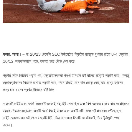
হুভার, আলা। –
নং 20/23 টেনেসি SEC টুর্নামেন্টের দ্বিতীয় রাউন্ডে বুধবার রাতে 8-4 স্কোরে
10/12 আরকানসাসে পড়ে, হুভারে তার দৌড় শেষ করে৷
প্রথম দিকে পিছিয়ে পড়ার পর, স্বেচ্ছাসেবকরা পঞ্চম ইনিংসে দুই রানের মধ্যেই লড়াই করে, কিন্তু
রেজারব্যাকদের বিতর্কে রাখতে লড়াই করে, দিনে চারটি হোম রান ছেড়ে দেয়, যার মধ্যে হগসের
জন্য চার রানের প্রথম ইনিংসে দুটি ছিল।
গ্যারেট রাইট
এবং
লেভি ক্লার্ক
উভয়েরই বহু-হিট গেম ছিল এবং বিগ অরেঞ্জের হয়ে রান করেছিলেন
ব্লেক গ্রিমার
এছাড়াও একটি আরবিআই ডবল এবং একটি হাঁটা সঙ্গে দুইবার বেস পৌঁছেছেন.
রাইট ভোলস-এর দুই খেলায় ছয়টি হিট, তিন রান এবং তিনটি আরবিআই দিয়ে টুর্নামেন্ট শেষ
করেন।