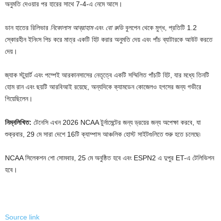
অনুমতি দেওয়ার পর হারের সাথে 7-4-এ নেমে আসে।
ডান হাতের রিলিভার
নিকোলাস আব্রাহাম
এবং
বো রুডি
বুলপেন থেকে মুগ্ধ, প্রতিটি 1.2
স্কোরহীন ইনিংস পিচ করে মাত্র একটি হিট করার অনুমতি দেয় এবং পাঁচ ব্যাটারকে আউট করতে
দেয়।
জ্যাক স্টুয়ার্ট এবং পম্পেই আরকানসাসের নেতৃত্বে একটি সম্মিলিত পাঁচটি হিট, যার মধ্যে তিনটি
হোম রান এবং ছয়টি আরবিআই রয়েছে, অন্যদিকে ক্যামডেন কোজেলও হগসের জন্য গভীরে
গিয়েছিলেন।
নিম্নলিখিত:
টেনেসি এখন 2026 NCAA টুর্নামেন্টের জন্য ড্রয়ের জন্য অপেক্ষা করবে, যা
শুক্রবার, 29 মে সারা দেশে 16টি ক্যাম্পাস আঞ্চলিক হোস্ট সাইটগুলিতে শুরু হতে চলেছে৷
NCAA সিলেকশন শো সোমবার, 25 মে অনুষ্ঠিত হবে এবং ESPN2 এ দুপুর ET-এ টেলিভিশন
হবে।
Source link