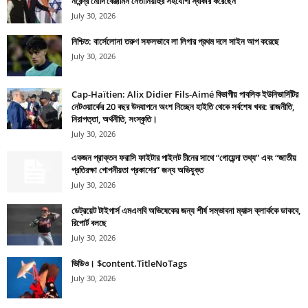
নরেন্দ্র মোদি বেঞ্জামিন নেতানিয়াহুর সহযোগী স্বীকার করেছেন
July 30, 2026
নিশ্চিত: বার্সেলোনা তরুণ সফলভাবে লা লিগার প্রথম দলে সাইন আপ করেছে
July 30, 2026
Cap-Haïtien: Alix Didier Fils-Aimé বিভাগীয় পাবলিক ইউনিভার্সিটির
নেটওয়ার্কের 20 বছর উদযাপনে অংশ নিচ্ছেন হাইতি থেকে সর্বশেষ খবর: রাজনীতি,
নিরাপত্তা, অর্থনীতি, সংস্কৃতি।
July 30, 2026
একজন প্রাক্তন ফরাসি ফাইটার পাইলট চীনের সাথে “গোয়েন্দা তথ্য” এবং “জাতীয়
প্রতিরক্ষা গোপনীয়তা প্রকাশের” জন্য অভিযুক্ত
July 30, 2026
ডেট্রয়েট টাইগার্স এমএলবি অভিষেকের জন্য শীর্ষ সম্ভাবনা ম্যাক্স ক্লার্ককে ডাকবে,
রিপোর্ট বলছে
July 30, 2026
ভিডিও। $content.TitleNoTags
July 30, 2026