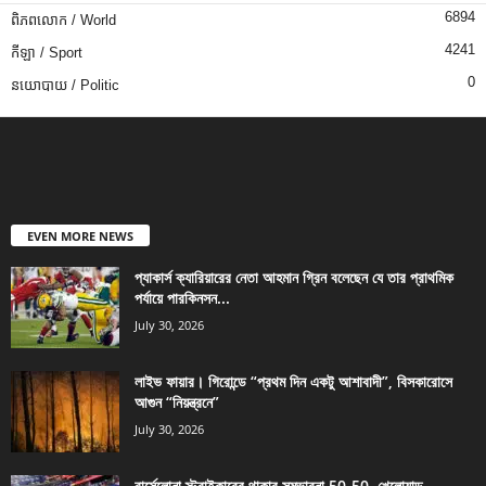
6894
ពិភពលោក / World
4241
កីឡា / Sport
0
នយោបាយ / Politic
EVEN MORE NEWS
প্যাকার্স ক্যারিয়ারের নেতা আহমান গ্রিন বলেছেন যে তার প্রাথমিক
পর্যায়ে পারকিনসন...
July 30, 2026
লাইভ ফায়ার। গিরোন্ডে “প্রথম দিন একটু আশাবাদী”, বিসকারোসে
আগুন “নিয়ন্ত্রনে”
July 30, 2026
বার্সেলোনা স্ট্রাইকারের থাকার সম্ভাবনা 50-50, খেলোয়াড়