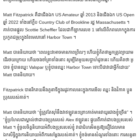
Matt Fitzpatrick គឺជាជើងឯក US Amateur ឆ្នាំ 2013 និងជើងឯក US Open
ឆ្នាំ 2022 ទាំងនៅក្លឹប Country Club of Brookline រដ្ឋ Massachusetts ។
គាត់បានផ្តួល Scottie Scheffler ដែលជាកីឡាករលេខ 1 នៅលើពិភពលោកក្នុងការ
ប្រកួតជម្រុះក្នុងខែមេសានៅ Harbor Town ។
Matt បាននិយាយថា “ពេលខ្លះវាអាចមានភាពព្រិលៗ ហើយខ្ញុំគិតថាអ្នកត្រូវព្យាយាម
ដើរថយក្រោយ ហើយចងចាំគ្រាទាំងនោះ សូម្បីតែមួយសប្តាហ៍ដូចនេះ ហើយគិតថា អូ
បាទ ខ្ញុំបានឈ្នះ Valspar ឬខ្ញុំបានឈ្នះ Harbor Town ទោះបីជាវាជាអ្វីក៏ដោយ”
Matt បាននិយាយ។
Fitzpatrick បានរីករាយនឹងតួនាទីក្នុងរដូវកាលនេះក្នុងការមើល ឈ្នះ និងវិភាគ ប្អូន
ប្រុសរបស់គាត់។
Matt បាននិយាយថា “ខ្ញុំត្រូវតែស៊ាំនឹងវាឥឡូវនេះព្រោះគាត់មានវាយូរជាងខ្ញុំច្រើន” ។
“ខ្ញុំប្រហែលជាស្គាល់ថាជាបងប្រុសរបស់ Alex ឥឡូវនេះ ផ្ទុយពីគាត់ជាបងប្រុសរបស់
Matt ។ ខ្ញុំចូលចិត្តនិយាយអំពីបងប្រុសរបស់ខ្ញុំ វាជាជំហរមិនគួរឱ្យជឿដែលមាន
ឯកសិទ្ធិក្នុងការនិយាយអំពីការសម្តែងរបស់គាត់។ ខ្ញុំចង់មានសំណួរទាំងនោះ ការសន្ទនា