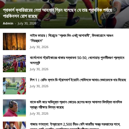
প্যাকার্স ক্যারিয়ারের নেতা আহমান গ্রিন বলেছেন যে তার প্রাথমিক পর্যায়ে
পারকিনসন রোগ রয়েছে
Admin
-
July 30, 2026
লাইভ ফায়ার। গিরোন্ডে “প্রথম দিন একটু আশাবাদী”, বিসকারোসে আগুন
“নিয়ন্ত্রনে”
July 30, 2026
বার্সেলোনা স্ট্রাইকারের থাকার সম্ভাবনা 50-50, খেলোয়াড় পুনর্নবীকরণ প্রস্তাবে
অসন্তুষ্ট
July 30, 2026
লিগ 1। রেসিং ক্লাব ডি স্ট্রাসবার্গ ইয়োনি গোমিসকে আবার বেভারেনকে ধার দিয়েছে
July 30, 2026
মাকে গুলি করে অভিযুক্ত প্রধান কোচের ছেলের জন্য আদালত বিলম্বিত মানসিক
স্বাস্থ্য পরীক্ষায় বিলম্ব করেছে
July 30, 2026
গাজায় গণহত্যা: ইস্রায়েলে 2,500 টিরও বেশি ভারতীয় অস্ত্র সরবরাহের সাথে,