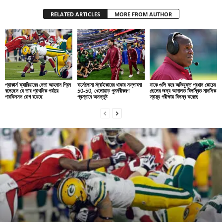
RELATED ARTICLES
MORE FROM AUTHOR
প্যাকার্স ক্যারিয়ারের নেতা আহমান গ্রিন
বার্সেলোনা স্ট্রাইকারের থাকার সম্ভাবনা
মাকে গুলি করে অভিযুক্ত প্রধান কোচের
বলেছেন যে তার প্রাথমিক পর্যায়ে
50-50, খেলোয়াড় পুনর্নবীকরণ
ছেলের জন্য আদালত বিলম্বিত মানসিক
পারকিনসন রোগ রয়েছে
প্রস্তাবে অসন্তুষ্ট
স্বাস্থ্য পরীক্ষায় বিলম্ব করেছে