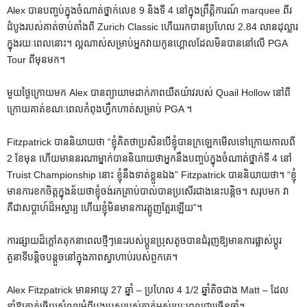
Alex បានបញ្ចប់ក្នុងចំណាត់ថ្នាក់លេខ 9 និងទី 4 នៅក្នុងព្រឹត្តិការណ៍ marquee ពីរ
ដំបូងរបស់គាត់ចាប់តាំងពី Zurich Classic ហើយរកបានប្រហែល 2.84 លានដុល្លារ
ក្នុងរយៈពេលនោះ។ ល្អណាស់សម្រាប់អ្នកវាយកូនហ្គោលដែលមិនបាននៅលើ PGA
Tour ពីមុនមក។
មួយថ្ងៃក្រោយមក Alex បានព្យាយាមដាក់ភាពយឺតយ៉ាវរបស់ Quail Hollow នៅពី
ក្រោយគាត់ខណៈពេលកំពុងហ្វឹកហាត់សម្រាប់ PGA ។
Fitzpatrick បាននិយាយថា “ខ្ញុំគិតថាប្រសិនបើខ្ញុំបានក្រឡេកមើលទៅក្រោយកាលពី
2 ខែមុន ហើយមាននរណាម្នាក់បាននិយាយថាអ្នកនឹងបញ្ចប់ក្នុងចំណាត់ថ្នាក់ទី 4 នៅ
Truist Championship នោះ ខ្ញុំនឹងទាត់ខ្លួនឯង” Fitzpatrick បាននិយាយថា។ “ខ្ញុំ
មានការខកចិត្តក្នុងន័យថាខ្ញុំចង់រកគ្រាប់បាល់បានប្រសើរជាងនេះបន្តិច។ សរុបមក វា
គឺជាសប្តាហ៍ដ៏អស្ចារ្យ ហើយខ្ញុំមិនមានការត្អូញត្អែរឡើយ”។
ការផ្សាយដ៏ក្តៅគគុកនាពេលថ្មីៗនេះរបស់ប្អូនប្រុសតូចបានជំរុញឱ្យមានការផ្លាស់ប្តូរ
តួនាទីបន្តិចបន្តួចនៅក្នុងភាពស្វាហាប់របស់ពួកគេ។
Alex Fitzpatrick មានអាយុ 27 ឆ្នាំ – ប្រហែល 4 1/2 ឆ្នាំតិចជាង Matt – ដែល
នាំឱ្យគាត់ឆ្លើយសំណួរអំពីបងប្រុសរបស់គាត់អស់រយៈពេលជាច្រើនឆ្នាំ។