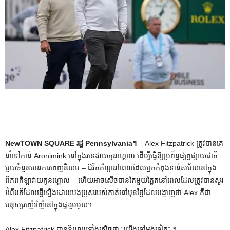
NewTOWN SQUARE រដ្ឋ Pennsylvania។
– Alex Fitzpatrick ត្រូវបានគេ
នាំទៅកាន់ Aronimink នៅក្នុងរទេះវាយកូនហ្គោល ដើម្បីធ្វើឱ្យប្រព័ន្ធផ្សព្វផ្សាយជាតិ
មួយចំនួនមានការពេញនិយម – ជីវិតគឺល្អនៅពេលដែលអ្នកកំពុងទាន់សម័យនៅក្នុង
ពិភពកីឡាវាយកូនហ្គោល – ហើយអាចសើចបានតែមួយភ្លែតនៅពេលដែលត្រូវបានសួរ
អំពីមតិដែលធ្វើឡើងដោយបងប្រុសរបស់គាត់នៅមុនថ្ងៃដែលបង្ហាញថា Alex គឺជា
មនុស្សរញ៉េរញ៉ៃនៅក្នុងផ្ទះរួមមួយ។
Alex Fitzpatrick បាននិយាយទាំងសើចថា “យើងទៅម្តងទៀត” ។