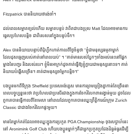
Fitzpatrick បាននិយាយថារង់ចាំ។
ដល់ពេលសម្អាតខ្យល់ហើយ សម្អាតបន្ទប់ វាពិតជាបងប្រុស Matt ដែលអាចមានការ
ធ្វេសប្រហែសបន្តិច ជាពិសេសនៅក្នុងបន្ទប់ទឹក។
Alex បាននិយាយបន្ទាប់ពីជុំហ្វឹកហាត់កាលពីថ្ងៃច័ន្ទថា “ខ្ញុំជាមនុស្សធម្មតាម្នាក់
ដែលដុសធ្មេញរបស់គាត់នៅពេលយប់” ។ “គាត់មានរបស់ប្លែកៗទាំងអស់នេះនៅផ្នែក
ម្ខាងនៃបញ្ជរ និងរបស់របរ។ ខ្ញុំមិនអាក្រក់ដូចគាត់ធ្វើឱ្យខ្ញុំក្លាយជាមនុស្សនោះទេ។ គាត់
និយាយបំផ្លើសច្រើន។ គាត់ជាមនុស្សចម្លែកបន្តិច។”
បងប្អូនមកពីទីក្រុង Sheffield ប្រទេសអង់គ្លេស មានការព្រមព្រៀងគ្នាកាន់តែច្រើននា
ពេលបច្ចុប្បន្ននេះថា វាប្រហែលជាប្រសើរជាងក្នុងការចែករំលែកពានរង្វាន់មួយ ដូចដែល
ពួកគេបានធ្វើកាលពីខែមេសា នៅពេលដែលពួកគេបានឈ្នះព្រឹត្តិការណ៍ក្រុម Zurich
Classic ជាជាងចែករំលែកផ្ទះមួយ។
មានតែម្នាក់គត់ដែលអាចឈ្នះក្នុងការប្រកួត PGA Championship ចុងសប្តាហ៍នេះ
នៅ Aronimink Golf Club ហើយបងប្អូនម្នាក់ៗគឺជាអ្នកប្រកួតប្រជែងដ៏ធ្ងន់ធ្ងរដើម្បី