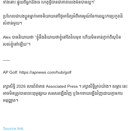
ទាំងនោះ ផ្ទុយពីអ្នកដឹងទេ ហេតុអ្វីបានជាគាត់លេងមិនបានល្អ។”
ប្រហែលជាបងប្អូនម្នាក់អាចនិយាយនៅថ្ងៃអាទិត្យអំពីអារម្មណ៍នៃការឈ្នះការប្រកួតដ៏
សំខាន់មួយ។
Alex បាននិយាយថា “ខ្ញុំនឹងនិយាយថាខ្ញុំនៅតែវិលមុខ ហើយមិនទាន់ភ្ញាក់ពីសុបិន
របស់ខ្ញុំនៅឡើយ”។
___
AP Golf: https://apnews.com/hub/golf
រក្សាសិទ្ធិ 2026 សារព័ត៌មាន Associated Press ។ រក្សាសិទ្ធិគ្រប់យ៉ាង។ សម្ភារៈនេះ
អាចមិនត្រូវបានបោះពុម្ពផ្សាយ សរសេរឡើងវិញ ឬចែកចាយឡើងវិញដោយគ្មានការ
អនុញ្ញាត។
Source link