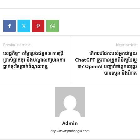
Previous article
Next article
សេដ្ឋកិច្ច។ តម្លៃប្រេងឥន្ធនៈ៖ ការប្រើ
តើការជជែករបស់អ្នកជាមួយ
ប្រាស់ធ្លាក់ចុះ និងបណ្តាលឱ្យមានការ
ChatGPT ត្រូវបានត្រួតពិនិត្យដែរឬ
ធ្លាក់ចុះនៃប្រាក់ចំណូលពន្ធ
ទេ? OpenAI បញ្ជាក់ថាពួកគេត្រូវ
បានស្កេន និងវិភាគ
Admin
http://www.pmbangla.com