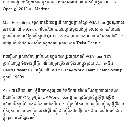
ឈ្នះពានរង្វាន់ធំដំបូងគេនៅក្នុងតំបន់ Philadelphia ចាប់តាំងពីព្រឹត្តិការណ៍ US
Open ឆ្នាំ 2013 នៅ Merion។
Matt Fitzpatrick ទទួលបានជ័យជម្នះបីលើកក្នុងក្របខ័ណ្ឌ PGA Tour ក្នុងរដូវកាល
នេះ ខណៈដែល Alex បានចែករំលែកជ័យជម្នះជាមួយបងប្រុសរបស់គាត់ ហើយបាន
ចូលនាំមុខកាលពីថ្ងៃអាទិត្យនៅ Quail Hollow មុនពេលការវាយបកពីរដងនៅលើ 17
ធ្វើឱ្យបាត់បង់ឱកាសរបស់គាត់ក្នុងការឈ្នះការប្រកួត Truist Open ។
វាជារឿងកម្រណាស់សម្រាប់បងប្អូនក្នុងការឈ្នះជាគូនៅលើ PGA Tour ។ ជា
ប្រវត្តិសាស្ត្រ មិនមានព្រឹត្តិការណ៍ជាក្រុមច្រើនទេ ប៉ុន្តែបងប្អូនប្រុស Danny និង
David Edwards បានធ្វើវានៅឯ Walt Disney World Team Championship
ក្នុងឆ្នាំ 1980។
Alex បាននិយាយថា “ខ្ញុំគិតថាមនុស្សជាច្រើនគិតថានៅពេលដែលពួកគេឈានដល់
ដំណាក់កាលនេះ ឬសូម្បីតែ DP World Tour ពួកគេត្រូវតែផ្លាស់ប្តូរអ្វីៗជាច្រើន
ហើយវានឹងរួមចំណែកដល់ភាពជោគជ័យ” ។ “ខ្ញុំគ្រាន់តែមានអារម្មណ៍ថាខ្ញុំបន្តធ្វើអ្វីដែល
ខ្ញុំកំពុងព្យាយាមធ្វើ។ ខ្ញុំមានរង្វង់ជុំវិញខ្ញុំដែលខ្ញុំពិតជាជឿជាក់។ ដំបូន្មានទាំងអស់ដែល
ខ្ញុំទទួលបានគឺល្អណាស់”។