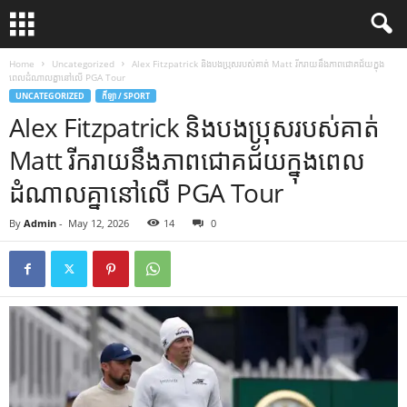
Home
Uncategorized
Alex Fitzpatrick និងបងប្រុសរបស់គាត់ Matt រីករាយនឹងភាពជោគជ័យក្នុង
ពេលដំណាលគ្នានៅលើ PGA Tour
UNCATEGORIZED
កីឡា / SPORT
Alex Fitzpatrick និងបងប្រុសរបស់គាត់
Matt រីករាយនឹងភាពជោគជ័យក្នុងពេល
ដំណាលគ្នានៅលើ PGA Tour
By
Admin
-
May 12, 2026
14
0