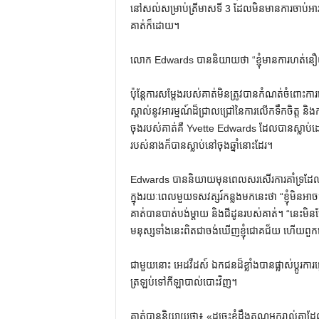
នៅសល់សម្រាប់ត្រីមាសទី 3 ដែលមិនមានការចាប់អា
គាត់ក៏ដោយ។
លោក Edwards បាននិយាយថា “ខ្ញុំមានការហត់នឿយបន
ប៉ុន្តែការសម្តែងរបស់គាត់មិនត្រូវបានកំណត់ចំពោះកា
ស្គាល់នូវអារម្មណ៍ដ៏ជ្រាលជ្រៅនៃការលើកទឹកចិត្ត និងកា
ចុងរបស់គាត់គឺ Yvette Edwards ដែលបានស្លាប់ដោយស
របស់​នាង​ក៏​បាន​ស្លាប់​នៅ​ចុង​ឆ្នាំ​នោះ​ដែរ។
Edwards បាននិយាយមុនពេលសរសើរការគាំទ្រដែលគាត់ទទ
ក្នុងរយៈពេលមួយទសវត្សរ៍កន្លងមកនេះថា “ខ្ញុំមិ
គាត់បានបាត់បង់ម្តាយ និងជីដូនរបស់គាត់។ “នេះមិនម
មនុស្សទាំងនេះពិតជាចង់ឃើញខ្ញុំជោគជ័យ ហើយពួកគេមិ
ជាមួយនោះ អេដវឺដស៍ ឯកជនដ៏ខ្លាំងបានផ្លាស់ប្តូរ
ត្រឡប់ទៅកីឡាបាល់បោះវិញ។
គាត់​បាន​និយាយ​ថា​៖ «​ដូច្នេះ​ខ្ញុំ​ដឹង​គុណ​អ្នក​រាល់​គ្នា​ដែល​ន