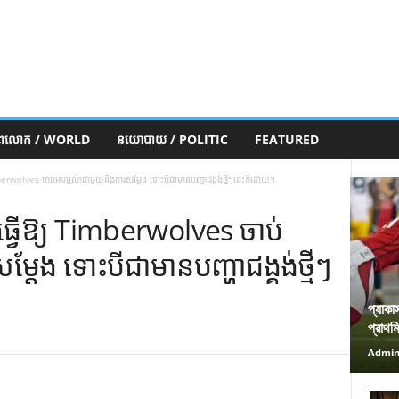
ភពលោក / WORLD
នយោបាយ / POLITIC
FEATURED
wolves ចាប់អារម្មណ៍ជាមួយនឹងការសម្តែង ទោះបីជាមានបញ្ហាជង្គង់ថ្មីៗនេះក៏ដោយ។
វើឱ្យ Timberwolves ចាប់
្តែង ទោះបីជាមានបញ្ហាជង្គង់ថ្មីៗ
প্যাকা
প্রাথম
Admi