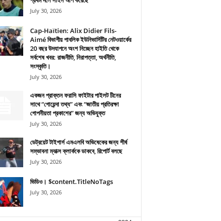
প্রথম দলে সাইন আপ করেছে
July 30, 2026
Cap-Haïtien: Alix Didier Fils-
Aimé বিভাগীয় পাবলিক ইউনিভার্সিটির নেটওয়ার্কের
20 বছর উদযাপনে অংশ নিচ্ছেন হাইতি থেকে
সর্বশেষ খবর: রাজনীতি, নিরাপত্তা, অর্থনীতি,
সংস্কৃতি।
July 30, 2026
একজন প্রাক্তন ফরাসি ফাইটার পাইলট চীনের
সাথে “গোয়েন্দা তথ্য” এবং “জাতীয় প্রতিরক্ষা
গোপনীয়তা প্রকাশের” জন্য অভিযুক্ত
July 30, 2026
ডেট্রয়েট টাইগার্স এমএলবি অভিষেকের জন্য শীর্ষ
সম্ভাবনা ম্যাক্স ক্লার্ককে ডাকবে, রিপোর্ট বলছে
July 30, 2026
ভিডিও। $content.TitleNoTags
July 30, 2026