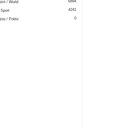
6894
ោក / World
4241
 Sport
0
យ / Politic