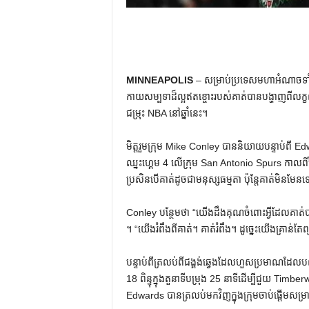
MINNEAPOLIS
– សម្រាប់ប្រទេសមហាអំណាចទ
កាយសម្បទាដ៏ល្អឥតខ្ចោះរបស់គាត់បានបង្ហាញពីលក្ខ
ជម្រុះ NBA នៅឆ្នាំនេះ។
មិត្តរួមក្រុម Mike Conley បាននិយាយបន្ទាប់ពី Edwar
ឈ្នះហ្គេម 4 លើក្រុម San Antonio Spurs កាលពីថ្ង
ប្រសិនបើគាត់ដូចជាមនុស្សធម្មតា ប៉ុន្តែគាត់មិនមែនទ
Conley បន្ថែមថា “យើងដឹងគុណចំពោះអ្វីដែលគាត់
។ “យើងរំពឹងពីគាត់។ គាត់រំពឹង។ ដូច្នេះយើងគ្រាន់តែ
បន្ទាប់ពីត្រលប់ពីជង្គង់ឆ្វេងដែលហួសប្រមាណដែលបណ្
18 ពិន្ទុក្នុងតួនាទីបម្រុង 25 នាទីដើម្បីជួយ Ti
Edwards បានត្រលប់មកវិញក្នុងក្រុមចាប់ផ្តើមសម្រា