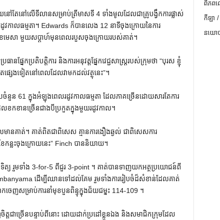
ពិភពល
ៅតែនៅលើទីលានសម្រាប់ត្រីមាសទី 4 ទាំងមូលដែលជាគ្រូបង្វឹកការផ្លាស់
កីឡា /
្នុងរដូវកាលធម្មតា។ Edwards ក៏បានលេង 12 នាទីចុងក្រោយនៃការ
នយោបា
18 ខែមេសា មួយសប្តាហ៍មុនពេលរបួសចុងក្រោយរបស់គាត់។
្រតិបត្តិការ និងការអនុវត្តផ្នែកវេជ្ជសាស្ត្ររបស់ក្រុមថា “បុរស ខ្ញុំ
ត​ផ្សេង​ទៀត​នៅ​ពេល​ដែល​វា​មក​ដល់​វត្ថុ​នេះ”។
ទាប​ចំនួន 61 ក្នុង​អំឡុង​ពេល​រដូវ​កាល​ធម្មតា ដែល​ភាគ​ច្រើន​ដោយ​សារ​តែ​ការ​
មិនដែលខកខានច្រើនជាងបីប្រកួតក្នុងមួយរដូវកាល។
គាត់។ គាត់ពិតជាពិសេស គ្មានការងឿងឆ្ងល់ ជាពិសេសការ
ួយខែកន្លះចុងក្រោយនេះ” Finch បាននិយាយ។
ិត្យ រួមទាំង 3-for-5 ពីជួរ 3-point ។ គាត់បានទាញយកអត្ថប្រយោជន៍ពី
 Wembanyama ដើម្បីឈានទៅដល់គែម រួមទាំងការរៀបចំដ៏សំខាន់ដែលគាត់
េញសម្រាប់ការនាំមុខបួនពិន្ទុក្នុងជ័យជម្នះ 114-109 ។
ញចិត្តជាច្រើនបន្ទាប់ពីនោះ ដោយដាក់ប្រដៅខ្លួនឯង និងសមាជិកក្រុមដែល