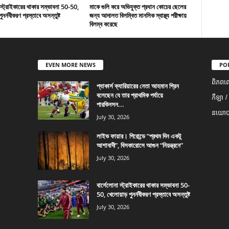
 স্ট্রাইকারের থাকার সম্ভাবনা 50-50,
মাকে গুলি করে অভিযুক্ত প্রধান কোচের ছেলের
ুনর্নবীকরণ প্রস্তাবে অসন্তুষ্ট
জন্য আদালত বিলম্বিত মানসিক স্বাস্থ্য পরীক্ষায়
বিলম্ব করেছে
EVEN MORE NEWS
PO
ពិភពល
প্যাকার্স ক্যারিয়ারের নেতা আহমান গ্রিন
বলেছেন যে তার প্রাথমিক পর্যায়ে
កីឡា /
পারকিনসন...
នយោបា
July 30, 2026
লাইভ ফায়ার। গিরোন্ডে “প্রথম দিন একটু
আশাবাদী”, বিসকারোসে আগুন “নিয়ন্ত্রনে”
July 30, 2026
বার্সেলোনা স্ট্রাইকারের থাকার সম্ভাবনা 50-
50, খেলোয়াড় পুনর্নবীকরণ প্রস্তাবে অসন্তুষ্ট
July 30, 2026