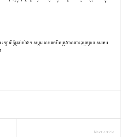
ក្សាសិទ្ធិគ្រប់យ៉ាង។ សម្ភារៈនេះអាចមិនត្រូវបានបោះពុម្ពផ្សាយ សរសេរ
។
Next article