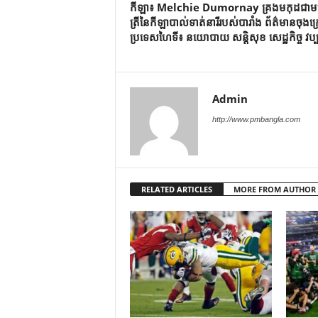
កីឡា៖ Melchie Dumornay គ្រង​មកុដ​ជា​ម
ត្រី​នៃ​កីឡា​បាល់ទាត់​នារី​របស់​បារាំង ព័ត៌មាន​ចុងក្
ប្រទេស​ហៃទី៖ នយោបាយ សន្តិសុខ សេដ្ឋកិច្ច វប្
Admin
http://www.pmbangla.com
RELATED ARTICLES
MORE FROM AUTHOR