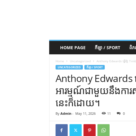
HOME PAGE
កីឡា / SPORT
ពិ
Home
Uncategorized
Anthony Edwards ធ្វើឱ្យ Timber
UNCATEGORIZED
កីឡា / SPORT
Anthony Edwards ធ្
អារម្មណ៍ជាមួយនឹងការសម
នេះក៏ដោយ។
By
Admin
-
May 11, 2026
11
0