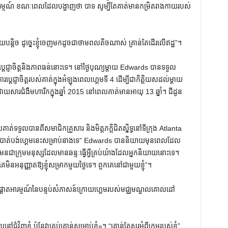
រម្មណ៍ ខណៈពេលដែលបង្ហាញថា បាទ សូម្បីតែគាត់មានកម្រិតរាងកាយរបស់
្តិច ដូច្នេះខ្ញុំចេញមកដូចជាថាមពលតិចណាស់ គ្រាន់តែដើរលើឥដ្ឋ”។
រប្តេជ្ញាចិត្តនិងភាពធន់នោះទេ។ នៅថ្ងៃបុណ្យម្ដាយ Edwards បានទទួល
រប្តេជ្ញាចិត្តរបស់គាត់ក្នុងអំឡុងពេលហ្គេមទី 4 ដើម្បីជាកិត្តិយសដល់ម្តាយ
ារជំងឺមហារីកក្នុងឆ្នាំ 2015 នៅពេលគាត់មានអាយុ 13 ឆ្នាំ។ ជីដូន​
ួលបានពីសមាជិកគ្រួសារ និងមិត្តភក្តិជិតស្និទ្ធនៅទីក្រុង Atlanta
នអាចបាត់បង់ហ្គេមនេះសម្រាប់នាងទេ” Edwards បាននិយាយមុនពេលដែល
ែនជាក្រុមមនុស្សដែលមានឆន្ទៈធ្វើអ្វីគ្រប់យ៉ាងដែលអ្នកនិយាយនោះទេ។
នអនុញ្ញាតឱ្យខ្ញុំសម្រាកមួយថ្ងៃទេ។ ពួកគេនៅជាមួយខ្ញុំ”។
ការផ្តោតអារម្មណ៍នៃបន្ទប់សំភាសន៍ក្រោយហ្គេមរបស់មជ្ឈមណ្ឌលគោលដៅ
ៅ​ជុំវិញ​ខ្ញុំ ប៉ុន្តែ​វា​គ្រប់គ្រាន់​សម្រាប់​ខ្ញុំ​»​។ “គ្រាន់តែសួរអំពីក្រុមរបស់ខ្ញុំ”