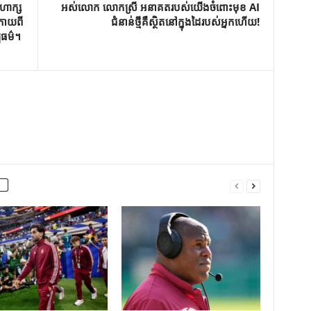
ហាក្ស
អស់លោក លោកស្រី អនាគតរបស់យើងចំពោះមុខ AI
រោយ​ពី​
ជំនាន់ថ្មីគឺស្ថិតនៅក្នុងដៃរបស់អ្នកហើយ!
បធម៌។