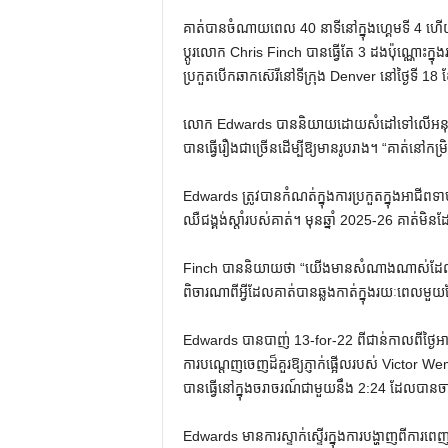
គាត់បានចំណាយពេល 40 នាទីនៅក្នុងហ្គេមទី 4 ហើយន
ប្តូរលោក Chris Finch បានធ្វើតែ 3 ដងប៉ុណ្ណោះក
ប្រកួតបើកឆាកស៊េរីនៅទីក្រុង Denver នៅថ្ងៃទី 
លោក Edwards បាននិយាយដោយសំដៅទៅលើអនុប្រធានផ្នែកប
បានធ្វើរឿងជាច្រើនដើម្បីឱ្យមានរូបរាង។ “គាត់​នៅ​កម្រិ
Edwards ត្រូវ​បាន​កំណត់​ក្នុង​ការ​ប្រកួត​ក្នុង​អាជីព​
ឈឺ​ជង្គង់​ស្តាំ​របស់​គាត់។ មុនឆ្នាំ 2025-26 គាត់
Finch បាននិយាយថា “យើងមានសំណាងណាស់ដែលមាន
ពិចារណាពីអ្វីដែលគាត់បានឆ្លងកាត់ក្នុងរយៈពេលម
Edwards បានបាញ់ 13-for-22 ពីជាន់កាលពីថ្ងៃអាទ
ការបណ្តេញចេញដ៏គួរឱ្យភ្ញាក់ផ្អើលរបស់ Victor
បានធ្វើនៅក្នុងចរាចរណ៍ជាមួយនឹង 2:24 ដែលបានចាកច
Edwards មានការស្ទាក់ស្ទើរក្នុងការបង្ហាញពីការពេ