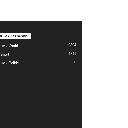
PULAR CATEGORY
6894
ោក / World
4241
 Sport
0
យ / Politic