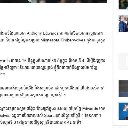
ាំងអស់ដែលលោក Anthony Edwards មាននៅលើតុលាការ ស្ថានភាព
ណៈដ៏មានតម្លៃបំផុតសម្រាប់ Minnesota Timberwolves ក្នុងការប្រកួត
ds រកបាន 16 ពិន្ទុក្នុងចំណោម 36 ពិន្ទុក្នុងត្រីមាសទី 4 ដើម្បីជំរុញការ
ៃអាទិត្យថា “និយាយដោយស្មោះត្រង់ ខ្ញុំគិតថាគាត់នឹងត្រលប់មកវិញ
េ” ។
បានលះបង់សម្រាប់យើង និងសម្រាប់ការដាក់ពួកយើងនៅលើខ្នងរបស់គាត់”
ព្យាយាមរក្សាគាត់ឱ្យមានសុខភាពល្អ បន្តគាត់” ។
តាលឱ្យមានស្នាមជាំឆ្អឹងយ៉ាងជ្រៅក្នុងរយៈពេលប្រាំបួនថ្ងៃ Edwards មាន
mberwolves ឈ្នះការបើកឆាករបស់ Spurs នៅលើផ្លូវនៅថ្ងៃទី 4 ខែឧសភា។
ប់ហ្គេមទី 3 នៅផ្ទះកាលពីថ្ងៃសុក្រនិងលេងបាន 41 នាទី។