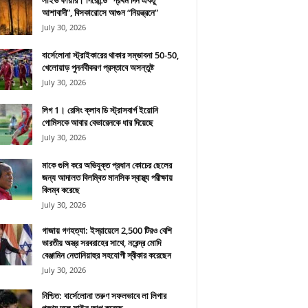
লাইভ ফায়ার। গিরোন্ডে “প্রথম দিন একটু
আশাবাদী”, বিসকারোসে আগুন “নিয়ন্ত্রনে”
July 30, 2026
বার্সেলোনা স্ট্রাইকারের থাকার সম্ভাবনা 50-50,
খেলোয়াড় পুনর্নবীকরণ প্রস্তাবে অসন্তুষ্ট
July 30, 2026
লিগ 1। রেসিং ক্লাব ডি স্ট্রাসবার্গ ইয়োনি
গোমিসকে আবার বেভারেনকে ধার দিয়েছে
July 30, 2026
মাকে গুলি করে অভিযুক্ত প্রধান কোচের ছেলের
জন্য আদালত বিলম্বিত মানসিক স্বাস্থ্য পরীক্ষায়
বিলম্ব করেছে
July 30, 2026
গাজায় গণহত্যা: ইস্রায়েলে 2,500 টিরও বেশি
ভারতীয় অস্ত্র সরবরাহের সাথে, নরেন্দ্র মোদি
বেঞ্জামিন নেতানিয়াহুর সহযোগী স্বীকার করেছেন
July 30, 2026
নিশ্চিত: বার্সেলোনা তরুণ সফলভাবে লা লিগার