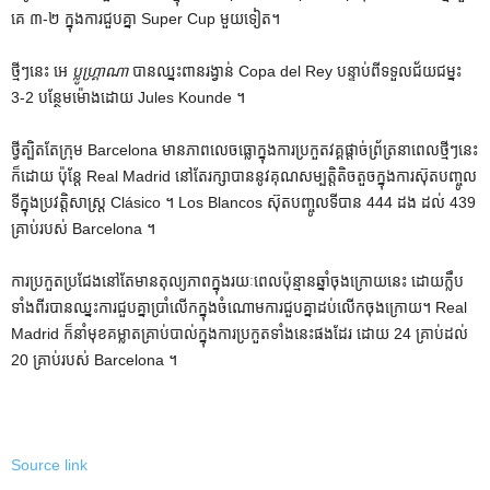
គេ ៣-២ ក្នុង​ការ​ជួប​គ្នា Super Cup មួយ​ទៀត។
ថ្មីៗនេះ អេ
ប្លូហ្គ្រាណា
បានឈ្នះពានរង្វាន់ Copa del Rey បន្ទាប់ពីទទួលជ័យជម្នះ
3-2 បន្ថែមម៉ោងដោយ Jules Kounde ។
ថ្វីត្បិតតែក្រុម Barcelona មានភាពលេចធ្លោក្នុងការប្រកួតវគ្គផ្តាច់ព្រ័ត្រនាពេលថ្មីៗនេះ
ក៏ដោយ ប៉ុន្តែ Real Madrid នៅតែរក្សាបាននូវគុណសម្បត្តិតិចតួចក្នុងការស៊ុតបញ្ចូល
ទីក្នុងប្រវត្តិសាស្ត្រ Clásico ។ Los Blancos ស៊ុតបញ្ចូលទីបាន 444 ដង ដល់ 439
គ្រាប់របស់ Barcelona ។
ការ​ប្រកួត​ប្រជែង​នៅ​តែ​មាន​តុល្យភាព​ក្នុង​រយៈ​ពេល​ប៉ុន្មាន​ឆ្នាំ​ចុង​ក្រោយ​នេះ ដោយ​ក្លឹប​
ទាំង​ពីរ​បាន​ឈ្នះ​ការ​ជួប​គ្នា​ប្រាំ​លើក​ក្នុង​ចំណោម​ការ​ជួប​គ្នា​ដប់​លើក​ចុង​ក្រោយ។ Real
Madrid ក៏នាំមុខគម្លាតគ្រាប់បាល់ក្នុងការប្រកួតទាំងនេះផងដែរ ដោយ 24 គ្រាប់ដល់
20 គ្រាប់របស់ Barcelona ។
Source link