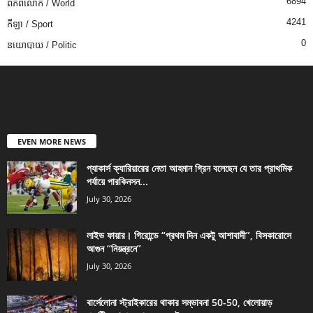
6894
ពិភពលោក / World
4241
កីឡា / Sport
0
នយោបាយ / Politic
EVEN MORE NEWS
প্যাকার্স ক্যারিয়ারের নেতা আহমান গ্রিন বলেছেন যে তার প্রাথমিক
পর্যায়ে পারকিনসন...
July 30, 2026
লাইভ ফায়ার। গিরোন্ডে “প্রথম দিন একটু আশাবাদী”, বিসকারোসে
আগুন “নিয়ন্ত্রনে”
July 30, 2026
বার্সেলোনা স্ট্রাইকারের থাকার সম্ভাবনা 50-50, খেলোয়াড়