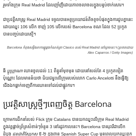
រួមទាំងក្រុម Real Madrid ដែលញាំញីដោយភាពចលាចលក្នុងបន្ទប់ចាក់សោរ។
ជាប្រវត្តិសាស្ត្រ Real Madrid ទទួលបានអត្ថប្រយោជន៍តិចតួចបំផុតក្នុងការជួបគ្នានេះ
ដោយឈ្នះ 106 លើក ចាញ់ 105 លើករបស់ Barcelona ខណៈដែល 52 ប្រកួត
បានបញ្ចប់ដោយស្មើ។
Barcelona កំពុងសម្លឹងរកការផ្គូផ្គងកំណត់ត្រា Clasico របស់ Real Madrid នៅល្ងាចនេះ។ (រូបថតដោយ
Alex Caparros / Getty Images)
ធី
ប្លូហ្គ្រាណា
ឈានចូលដល់ 11 ពិន្ទុនាំមុខមុន ដោយនៅសល់តែ 4 ប្រកួតទៀត
ប៉ុណ្ណោះ ដែលមានន័យថា ជ័យជម្នះលើក្រុមរបស់លោក Carlo Ancelotti នឹងធ្វើឱ្យ
ជើងឯកធ្លាក់ចេញពីការឈានទៅដល់ជាផ្លូវការ។
ប្រវតិ្តសាស្រ្តថ្មីៗពេញចិត្ត Barcelona
ក្រោមការដឹកនាំរបស់ Flick ក្រុម Catalans បានយកឈ្នះលើក្រុម Real Madrid
ក្នុងវគ្គផ្តាច់ព្រ័ត្រសំខាន់ៗចំនួន 3 នៅរដូវកាលនេះ។ Barcelona បានរុះរើជាលើក
ដំបូង
ជនជាតិស្បែកស
៥-២ ក្នុង​ពាន Spanish Super Cup មុន​ពេល​យក​ឈ្នះ​ពួក​