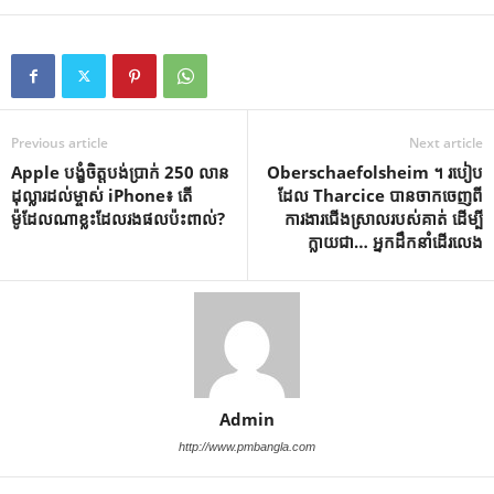
Previous article
Next article
Apple បង្ខំចិត្តបង់ប្រាក់ 250 លាន
Oberschaefolsheim ។ របៀប
ដុល្លារដល់ម្ចាស់ iPhone៖ តើ
ដែល Tharcice បានចាកចេញពី
ម៉ូដែលណាខ្លះដែលរងផលប៉ះពាល់?
ការងារជើងស្រាលរបស់គាត់ ដើម្បី
ក្លាយជា… អ្នកដឹកនាំដើរលេង
Admin
http://www.pmbangla.com