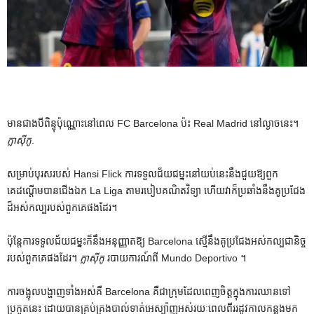
មាន​ជាង​បី​ពិន្ទុ​ប៉ុណ្ណោះ​នៅ​ពេល FC Barcelona ប៉ះ Real Madrid នៅ​ល្ងាច​នេះ។
ក្លាស៊ីកូ
.
សម្រាប់បុរសរបស់ Hansi Flick ការទទួលជ័យជម្នះនៅយប់នេះនឹងជួយឱ្យពួក
គេដណ្តើមបានជើងឯក La Liga តាមរបៀបគណិតវិទ្យា ហើយវាក៏ប្រឆាំងនឹងគូប្រជែង
ដ៏អស់កល្បរបស់ពួកគេផងដែរ។
ប៉ុន្តែ​ការ​ទទួល​ជ័យ​ជម្នះ​ក៏​នឹង​អនុញ្ញាត​ឱ្យ Barcelona ស្មើ​នឹង​គូ​ប្រជែង​អស់​កល្ប​ជានិច្ច​
របស់​ពួក​គេ​ផង​ដែរ​។
ក្លាស៊ីកូ
របាយការណ៍ពី Mundo Deportivo ។
ការចង្អុលបង្ហាញទាំងអស់គឺ Barcelona គឺជាក្រុមដែលពេញចិត្តក្នុងការឈានទៅ
ប្រកួតនេះ ដោយបានគ្រប់គ្រងបាល់ទាត់អេស្ប៉ាញអស់រយៈពេលពីររដូវកាលកន្លងមក