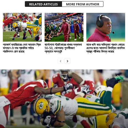
RELATED ARTICLES
MORE FROM AUTHOR
প্যাকার্স ক্যারিয়ারের নেতা আহমান গ্রিন
বার্সেলোনা স্ট্রাইকারের থাকার সম্ভাবনা
মাকে গুলি করে অভিযুক্ত প্রধান কোচের
বলেছেন যে তার প্রাথমিক পর্যায়ে
50-50, খেলোয়াড় পুনর্নবীকরণ
ছেলের জন্য আদালত বিলম্বিত মানসিক
পারকিনসন রোগ রয়েছে
প্রস্তাবে অসন্তুষ্ট
স্বাস্থ্য পরীক্ষায় বিলম্ব করেছে