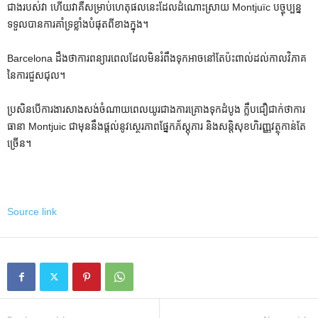
ជាងរបស់វា ហើយវាគឺសម្រាប់ហេតុផលនេះដែលដំណោះស្រាយ Montjuïc បច្ចុប្បន្ន
ទទួលបានការគាំទ្រខ្លាំងបំផុតពីខាងក្នុង។
Barcelona ដឹងថាការពន្យារពេលដែលមិនរំពឹងទុកអាចនៅតែប៉ះពាល់ដល់កាលវិភាគ
នៃការជួសជុល។
ប្រសិនបើការងារសាងសង់ចំណាយពេលយូរជាងការគ្រោងទុកដំបូង ក្លឹបជឿជាក់ថាការ
ធានា Montjuic ជាមុននឹងផ្តល់នូវស្ថេរភាពផ្នែកភ័ស្តុភារ និងសន្តិសុខហិរញ្ញវត្ថុកាន់តែ
ច្រើន។
Source link