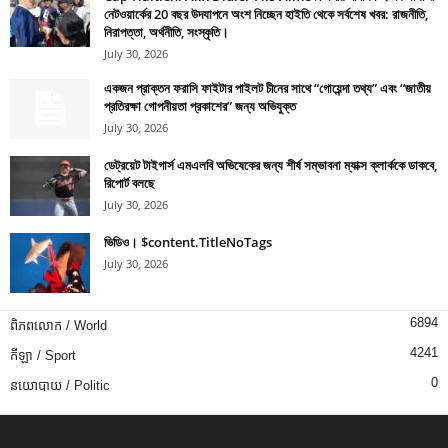
নেটওয়ার্কের 20 বছর উদযাপনে অংশ নিচ্ছেন হাইতি থেকে সর্বশেষ খবর: রাজনীতি,
নিরাপত্তা, অর্থনীতি, সংস্কৃতি।
July 30, 2026
একজন প্রাক্তন ফরাসি ফাইটার পাইলট চীনের সাথে “গোয়েন্দা তথ্য” এবং “জাতীয়
প্রতিরক্ষা গোপনীয়তা প্রকাশের” জন্য অভিযুক্ত
July 30, 2026
ডেট্রয়েট টাইগার্স এমএলবি অভিষেকের জন্য শীর্ষ সম্ভাবনা ম্যাক্স ক্লার্ককে ডাকবে,
রিপোর্ট বলছে
July 30, 2026
ভিডিও। $content.TitleNoTags
July 30, 2026
6894
ពិភពលោក / World
4241
កីឡា / Sport
0
នយោបាយ / Politic