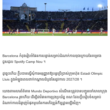
Barcelona កំពុងរៀបចំផែនការបន្ទាន់សម្រាប់ដំណាក់កាលចុងក្រោយនៃគម្រោង
ជួសជុល Spotify Camp Nou ។
ដូច្នេះហើយ ក្លឹបបានស្នើសុំការអនុញ្ញាតឱ្យបន្តប្រើប្រាស់ក្រុមហ៊ុន Estadi Olimpic
Lluis ក្នុងអំឡុងពេលពាក់កណ្តាលដំបូងនៃរដូវកាល 2027/28 ។
យោងតាមសារព័ត៌មាន Mundo Deportivo សំណើនេះត្រូវបានបញ្ជូនទៅសាលាក្រុង
Barcelona រួចហើយ ដើម្បីជាវិធានការប្រុងប្រយ័ត្ន ខណៈដែលក្លឹបរៀបចំសម្រាប់
ដំណាក់កាលដ៏ឆ្ងាញ់បំផុតមួយនៃការអភិវឌ្ឍន៍កីឡដ្ឋានឡើងវិញ។