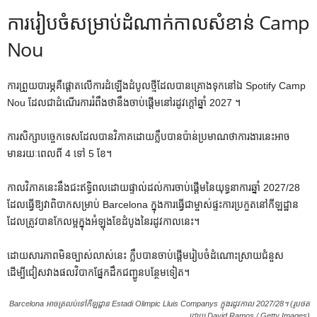
ការរៀបចំសម្រាប់ដំណាក់កាលសំខាន់ Camp
Nou
ការព្រួយបារម្ភគឺផ្តោតលើការដំឡើងដំបូលថ្មីដែលបានគ្រោងទុកនៅឯ Spotify Camp
Nou ដែលជាដំណើរការរំពឹងថានឹងចាប់ផ្តើមនៅរដូវក្តៅឆ្នាំ 2027 ។
ការសិក្សាបច្ចេកទេសដែលបានវិភាគដោយក្លឹបបានប៉ាន់ប្រមាណថាការងារនេះអាច
មានរយៈពេលពី 4 ទៅ 5 ខែ។
កាលវិភាគនេះនឹងជះឥទ្ធិពលដោយផ្ទាល់ដល់ការចាប់ផ្តើមនៃយុទ្ធនាការឆ្នាំ 2027/28
ដែលធ្វើឱ្យវាពិបាកសម្រាប់ Barcelona ក្នុងការធ្វើជាម្ចាស់ផ្ទះការប្រកួតនៅកីឡដ្ឋាន
ដែលត្រូវបានកែលម្អក្នុងអំឡុងខែដំបូងនៃរដូវកាលនេះ។
ដោយសារភាពមិនច្បាស់លាស់នេះ ក្លឹបបានចាប់ផ្តើមរៀបចំដំណោះស្រាយជំនួស
ដើម្បីជៀសវាងផលវិបាកផ្នែកដឹកជញ្ជូនបន្ថែមទៀត។
Barcelona អាចត្រលប់ទៅកីឡដ្ឋាន Estadi Olimpic Lluis Companys ក្នុងរដូវកាល 2027/28។ (រូបថត
ដោយ David Ramos / Getty Images)