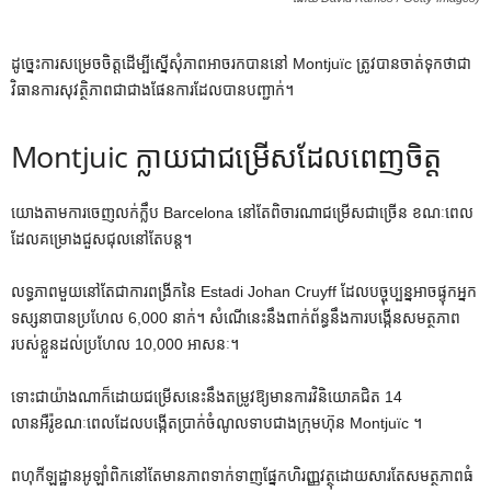
ដូច្នេះការសម្រេចចិត្តដើម្បីស្នើសុំភាពអាចរកបាននៅ Montjuïc ត្រូវបានចាត់ទុកថាជា
វិធានការសុវត្ថិភាពជាជាងផែនការដែលបានបញ្ជាក់។
Montjuic ក្លាយជាជម្រើសដែលពេញចិត្ត
យោងតាមការចេញលក់ក្លឹប Barcelona នៅតែពិចារណាជម្រើសជាច្រើន ខណៈពេល
ដែលគម្រោងជួសជុលនៅតែបន្ត។
លទ្ធភាពមួយនៅតែជាការពង្រីកនៃ Estadi Johan Cruyff ដែលបច្ចុប្បន្នអាចផ្ទុកអ្នក
ទស្សនាបានប្រហែល 6,000 នាក់។ សំណើនេះនឹងពាក់ព័ន្ធនឹងការបង្កើនសមត្ថភាព
របស់ខ្លួនដល់ប្រហែល 10,000 អាសនៈ។
ទោះជាយ៉ាងណាក៏ដោយជម្រើសនេះនឹងតម្រូវឱ្យមានការវិនិយោគជិត 14
លានអឺរ៉ូខណៈពេលដែលបង្កើតប្រាក់ចំណូលទាបជាងក្រុមហ៊ុន Montjuïc ។
ពហុកីឡដ្ឋានអូឡាំពិកនៅតែមានភាពទាក់ទាញផ្នែកហិរញ្ញវត្ថុដោយសារតែសមត្ថភាពធំ