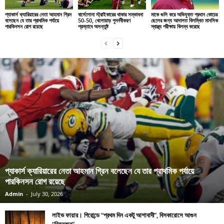
প্যাকার্স ক্যারিয়ারের নেতা আহমান গ্রিন
বার্সেলোনা স্ট্রাইকারের থাকার সম্ভাবনা
মাকে গুলি করে অভিযুক্ত প্রধান কোচের
বলেছেন যে তার প্রাথমিক পর্যায়ে
50-50, খেলোয়াড় পুনর্নবীকরণ
ছেলের জন্য আদালত বিলম্বিত মানসিক
পারকিনসন রোগ রয়েছে
প্রস্তাবে অসন্তুষ্ট
স্বাস্থ্য পরীক্ষায় বিলম্ব করেছে
প্যাকার্স ক্যারিয়ারের নেতা আহমান গ্রিন বলেছেন যে তার প্রাথমিক পর্যায়ে
পারকিনসন রোগ রয়েছে
Admin
-
July 30, 2026
লাইভ ফায়ার। গিরোন্ডে “প্রথম দিন একটু আশাবাদী”, বিসকারোসে আগুন
“নিয়ন্ত্রনে”