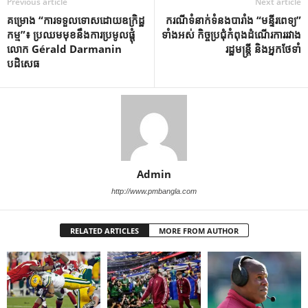
Previous article
Next article
គម្រោង “ការទទួលទោសដោយឧក្រិដ្ឋ
ករណីទំនាក់ទំនងបារាំង “មន្ទីរពេទ្យ”
កម្ម”៖ ប្រឈមមុខនឹងការប្រមូលផ្តុំ
ទាំងអស់ កិច្ចប្រជុំកំពុងដំណើរការរវាង
លោក Gérald Darmanin
រដ្ឋមន្ត្រី និងអ្នកថែទាំ
បដិសេធ
Admin
http://www.pmbangla.com
RELATED ARTICLES
MORE FROM AUTHOR