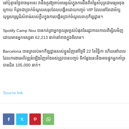
នៅប៉ុន្មានថ្ងៃខាងមុខនេះ វានឹងគួរឱ្យចាប់អារម្មណ៍ក្នុងការដឹងពីតម្លៃសំបុត្រជាមធ្យមចុង
ក្រោយ ក៏ដូចជាប្រាក់ចំណូលសរុបដែលបង្កើតដោយកញ្ចប់ VIP ដែលនៅតែជាអ័ក្ស
យុទ្ធសាស្ត្រដ៏សំខាន់របស់ក្លឹបក្នុងការបង្កើនប្រាក់ចំណូលពហុកីឡដ្ឋាន។
Spotify Camp Nou បានកត់ត្រាអ្នកចូលរួមខ្ពស់បំផុតនៃរដូវកាលកាលពីម្សិលមិញ
ដោយមានអ្នកទស្សនា 62,213 នាក់នៅខាងក្នុងទីលាន។
Barcelona បានត្រលប់មកកីឡដ្ឋានរបស់ខ្លួនវិញនៅថ្ងៃទី 22 ខែវិច្ឆិកា ហើយនៅពេល
ដែលការងារអភិវឌ្ឍន៍ឡើងវិញទាំងអស់ត្រូវបានបញ្ចប់ ទីកន្លែងនេះនឹងអាចផ្ទុកអ្នកគាំទ្រ
បានជិត 105,000 នាក់។
Source link