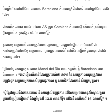
មិន​ត្រឹម​តែ​នៅ​លើ​ទីលាន​នោះ​ទេ Barcelona ក៏​មាន​រាត្រី​ដ៏​ជោគជ័យ​នៅ​ក្រៅ​ទីលាន​ផង​
ដែរ។
ជាការពិតណាស់ យោងទៅតាម AS ក្រុម Catalans ក៏បានបង្កើតកំណត់ត្រាចំណូល
ថ្មីសម្រាប់ a
ក្លាស៊ីកូ
៖ ១៦,៤ លានអឺរ៉ូ។
តួលេខចុងក្រោយមិនទាន់ត្រូវបានបញ្ជាក់ពេញលេញនៅឡើយទេ បើទោះបីជា
ការកែតម្រូវនៅនាទីចុងក្រោយណាមួយត្រូវបានគេរំពឹងថានឹងបង្កើនចំនួនសរុបជាជាង
កាត់បន្ថយវា។
ថ្លែង​នៅ​មុន​ការ​ប្រកួត លោក Manel del Rio នាយក​ប្រតិបត្តិ Barcelona បាន​
និយាយ​ថា៖
“វាជារឿងសំខាន់ដែលត្រូវយល់ថា 80% នៃសមត្ថភាពសរុបត្រូវបាន
បម្រុងទុកសម្រាប់អ្នកកាន់សំបុត្ររដូវកាល ឬសមាជិកដែលកាន់សំបុត្របុគ្គល។
“ប៉ុន្តែជាមួយនឹងភាគរយនេះ និងការផ្តល់តម្រូវការ យើងសម្រេចបាននូវចំណូលខ្ពស់
មួយបើប្រៀបធៀបទៅនឹងឆ្នាំមុនគឺ 13.8 លានអឺរ៉ូ។ យើងនឹងលើសពី 16 លានអឺរ៉ូ” ។
Clasico