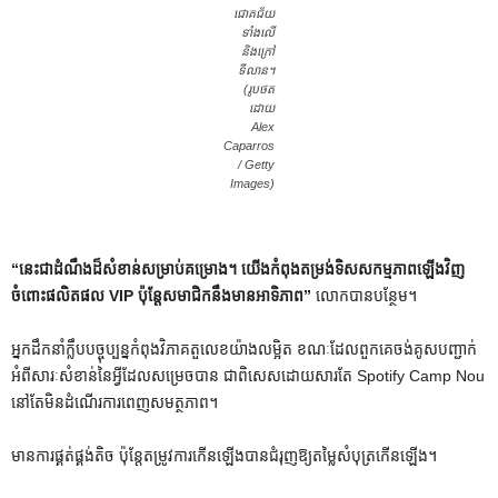
ជោគជ័យ
ទាំងលើ
និងក្រៅ
ទីលាន។
(រូបថត
ដោយ
Alex
Caparros
/ Getty
Images)
“នេះ​ជា​ដំណឹង​ដ៏​សំខាន់​សម្រាប់​គម្រោង។ យើង​កំពុង​តម្រង់​ទិស​សកម្មភាព​ឡើង​វិញ​
ចំពោះ​ផលិតផល VIP ប៉ុន្តែ​សមាជិក​នឹង​មាន​អាទិភាព”
លោកបានបន្ថែម។
អ្នកដឹកនាំក្លឹបបច្ចុប្បន្នកំពុងវិភាគតួលេខយ៉ាងលម្អិត ខណៈដែលពួកគេចង់គូសបញ្ជាក់
អំពីសារៈសំខាន់នៃអ្វីដែលសម្រេចបាន ជាពិសេសដោយសារតែ Spotify Camp Nou
នៅតែមិនដំណើរការពេញសមត្ថភាព។
មានការផ្គត់ផ្គង់តិច ប៉ុន្តែតម្រូវការកើនឡើងបានជំរុញឱ្យតម្លៃសំបុត្រកើនឡើង។