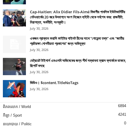
Cap-Haïtien: Alix Didier Fils-Aimé বিভাগীয় পাবলিক ইউনিভার্সিটির
নেটওয়ার্কের 20 বছর উদযাপনে অংশ নিচ্ছেন হাইতি থেকে সর্বশেষ খবর: রাজনীতি,
নিরাপত্তা, অর্থনীতি, সংস্কৃতি।
July 30, 2026
একজন প্রাক্তন ফরাসি ফাইটার পাইলট চীনের সাথে “গোয়েন্দা তথ্য” এবং “জাতীয়
প্রতিরক্ষা গোপনীয়তা প্রকাশের” জন্য অভিযুক্ত
July 30, 2026
ডেট্রয়েট টাইগার্স এমএলবি অভিষেকের জন্য শীর্ষ সম্ভাবনা ম্যাক্স ক্লার্ককে ডাকবে,
রিপোর্ট বলছে
July 30, 2026
ভিডিও। $content.TitleNoTags
July 30, 2026
6894
ពិភពលោក / World
4241
កីឡា / Sport
0
នយោបាយ / Politic