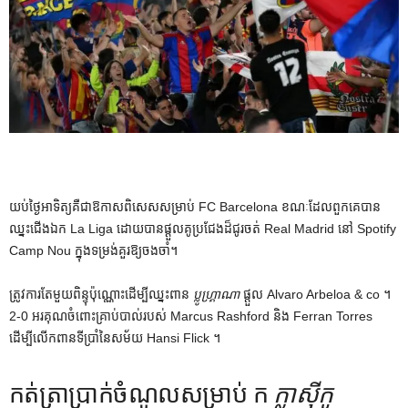
យប់ថ្ងៃអាទិត្យគឺជាឱកាសពិសេសសម្រាប់ FC Barcelona ខណៈដែលពួកគេបាន
ឈ្នះជើងឯក La Liga ដោយបានផ្តួលគូប្រជែងដ៏ជូរចត់ Real Madrid នៅ Spotify
Camp Nou ក្នុងទម្រង់គួរឱ្យចងចាំ។
ត្រូវការ​តែ​មួយ​ពិន្ទុ​ប៉ុណ្ណោះ​ដើម្បី​ឈ្នះ​ពាន​
ប្លូហ្គ្រាណា
ផ្តួល Alvaro Arbeloa & co ។
2-0 អរគុណចំពោះគ្រាប់បាល់របស់ Marcus Rashford និង Ferran Torres
ដើម្បីលើកពានទីប្រាំនៃសម័យ Hansi Flick ។
កត់ត្រាប្រាក់ចំណូលសម្រាប់ ក
ក្លាស៊ីកូ