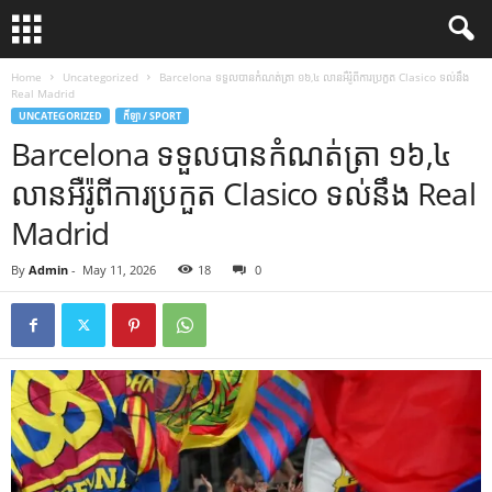
Home
Uncategorized
Barcelona ទទួលបានកំណត់ត្រា ១៦,៤ លានអឺរ៉ូពីការប្រកួត Clasico ទល់នឹង
Real Madrid
UNCATEGORIZED
កីឡា / SPORT
Barcelona ទទួលបានកំណត់ត្រា ១៦,៤
លានអឺរ៉ូពីការប្រកួត Clasico ទល់នឹង Real
Madrid
By
Admin
-
May 11, 2026
18
0