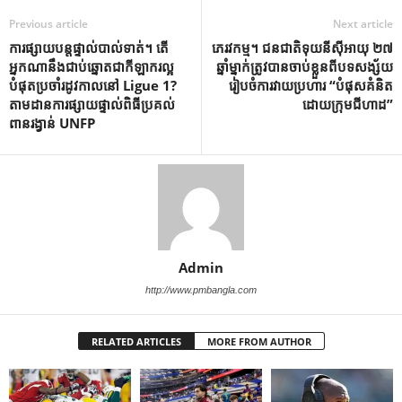
Previous article
Next article
ការផ្សាយបន្តផ្ទាល់បាល់ទាត់។ តើ
ភេរវកម្ម។ ជនជាតិទុយនីស៊ីអាយុ ២៧
អ្នកណានឹងជាប់ឆ្នោតជាកីឡាករល្អ
ឆ្នាំម្នាក់ត្រូវបានចាប់ខ្លួនពីបទសង្ស័យ
បំផុតប្រចាំរដូវកាលនៅ Ligue 1?
រៀបចំការវាយប្រហារ “បំផុសគំនិត
តាមដានការផ្សាយផ្ទាល់ពិធីប្រគល់
ដោយក្រុមជីហាដ”
ពានរង្វាន់ UNFP
Admin
http://www.pmbangla.com
RELATED ARTICLES
MORE FROM AUTHOR