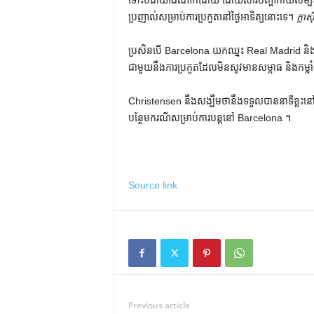
ទោះបីជាយ៉ាងណាក៏ដោយ ដោយសារបញ្ហាកាយសម្បទាកន្
ប្រញាល់សម្រាប់ការប្រកួតនៅថ្ងៃអាទិត្យនោះទេ។
ក្លាស៊
ប្រសិនបើ Barcelona យកឈ្នះ Real Madrid និងឈ
ជាមួយនឹងការប្រកួតដែលមិនសូវមានសម្ពាធ និងកម្ល
Christensen នឹងសង្ឃឹមថានឹងទទួលបាននាទីខ្លះនៅក្
បន្ថែមករណីសម្រាប់ការបន្តនៅ Barcelona ។
Source link
Previous article