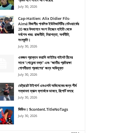
প্রথম দলে সাইন আপ করেছে
July 30, 2026
Cap-Haïtien: Alix Didier Fils-
Aimé বিভাগীয় পাবলিক ইউনিভার্সিটির নেটওয়ার্কের
20 বছর উদযাপনে অংশ নিচ্ছেন হাইতি থেকে
সর্বশেষ খবর: রাজনীতি, নিরাপত্তা, অর্থনীতি,
সংস্কৃতি।
July 30, 2026
একজন প্রাক্তন ফরাসি ফাইটার পাইলট চীনের
সাথে “গোয়েন্দা তথ্য” এবং “জাতীয় প্রতিরক্ষা
গোপনীয়তা প্রকাশের” জন্য অভিযুক্ত
July 30, 2026
ডেট্রয়েট টাইগার্স এমএলবি অভিষেকের জন্য শীর্ষ
সম্ভাবনা ম্যাক্স ক্লার্ককে ডাকবে, রিপোর্ট বলছে
July 30, 2026
ভিডিও। $content.TitleNoTags
July 30, 2026