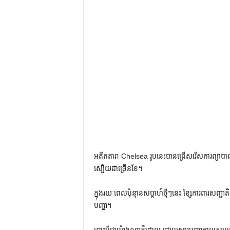
អតីតតារា Chelsea រូបនេះបានជ្រើសរើសការព្យាប
ស្បើយជាច្រើនខែ។
ក្នុងរយៈពេលប៉ុន្មានសប្តាហ៍ថ្មីៗនេះ ខ្សែការពារសញ្
បញ្ហា។