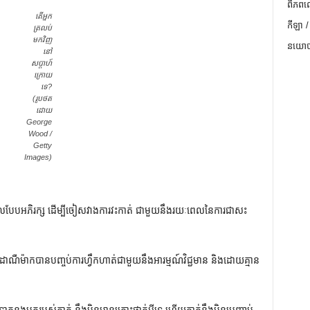
ពិភពល
តើអ្នក
កីឡា /
ត្រលប់
មកវិញ
នយោបា
នៅ
សប្តាហ៍
ក្រោយ
ទេ?
(រូបថត
ដោយ
George
Wood /
Getty
Images)
ាលបែបអភិរក្ស ដើម្បីចៀសវាងការវះកាត់ ជាមួយនឹងរយៈពេលនៃការជាសះ
ជាតិដាណឺម៉ាកបានបញ្ចប់ការហ្វឹកហាត់ជាមួយនឹងអារម្មណ៍វិជ្ជមាន និងដោយគ្មាន