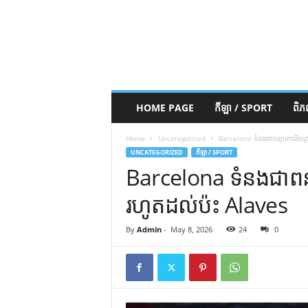
HOME PAGE
កីឡា / SPORT
ពិ
Home
Uncategorized
Barcelona ទំនង​ជា​ពន្យារ​ការ​វិល​ត្រ
UNCATEGORIZED
កីឡា / SPORT
Barcelona ទំនង​ជា​ពន្យារ
រហូត​ដល់​ប៉ះ​ Alaves
By
Admin
-
May 8, 2026
24
0