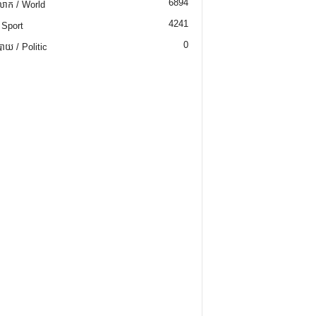
6894
ោក / World
4241
 Sport
0
យ / Politic