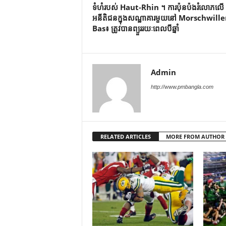
ទំហំរបស់ Haut-Rhin ។ ការប៉ុនប៉ងរំលោភលើ
អនីតិជនក្នុងសណ្ឋាគារមួយនៅ Morschwille
Bas៖ ត្រូវបានព្យួររយៈពេលបីឆ្នាំ
Admin
http://www.pmbangla.com
RELATED ARTICLES
MORE FROM AUTHOR