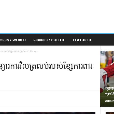
ភពលោក / WORLD
នយោបាយ / POLITIC
FEATURED
លប់​របស់​ខ្សែ​ការពារ​រហូត​ដល់​ប៉ះ​ Alaves
​ការ​វិល​ត្រលប់​របស់​ខ្សែ​ការពារ​
প্যাকা
প্রাথম
Admi