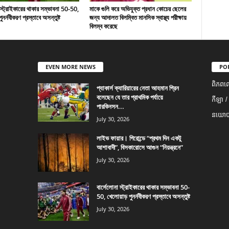
 স্ট্রাইকারের থাকার সম্ভাবনা 50-50,
মাকে গুলি করে অভিযুক্ত প্রধান কোচের ছেলের
ুনর্নবীকরণ প্রস্তাবে অসন্তুষ্ট
জন্য আদালত বিলম্বিত মানসিক স্বাস্থ্য পরীক্ষায়
বিলম্ব করেছে
EVEN MORE NEWS
PO
ពិភពល
প্যাকার্স ক্যারিয়ারের নেতা আহমান গ্রিন
বলেছেন যে তার প্রাথমিক পর্যায়ে
កីឡា /
পারকিনসন...
នយោបា
July 30, 2026
লাইভ ফায়ার। গিরোন্ডে “প্রথম দিন একটু
আশাবাদী”, বিসকারোসে আগুন “নিয়ন্ত্রনে”
July 30, 2026
বার্সেলোনা স্ট্রাইকারের থাকার সম্ভাবনা 50-
50, খেলোয়াড় পুনর্নবীকরণ প্রস্তাবে অসন্তুষ্ট
July 30, 2026