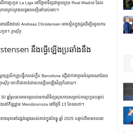
ងលើការប្រកួត La Liga នៅថ្ងៃអាទិត្យជាមួយក្រុម Real Madrid ដែល
ាពួកគេគ្រប់គ្រងលទ្ធផលស្មើនៅយប់នោះ។
ារជើងចាស់ Andreas Christensen អាចស្ថិតក្នុងជួរដើម្បីទទួលការ
្រកួត។
ក្លាស៊ីកូ
.
stensen នឹងធ្វើឡើងប្រឆាំងនឹង
ឡា
បុគ្គលិកគ្រូបង្វឹករបស់ក្លឹប Barcelona ជឿជាក់ថាគ្មានចំណុចណាដែល
្លាស៊ីកូ
ទោះបីជាគាត់ជាសះស្បើយឡើងវិញក៏ដោយ។
0 ឆ្នាំរូបនេះអាចទទួលបានការពិនិត្យសុខភាពសម្រាប់ការប្រកួតបន្ទាប់
េងនៅកីឡដ្ឋាន Mendizorroza នៅថ្ងៃទី 13 ខែឧសភា។
ុខ​នៅ​ជង្គង់​ឆ្វេង​របស់​គាត់​ក្នុង​ខែ​ធ្នូ ឆ្នាំ 2025 បន្ទាប់​ពី​មាន​ចលនា​