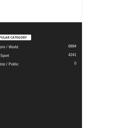
PULAR CATEGORY
6894
ោក / World
4241
 Sport
0
យ / Politic