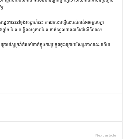
លងមករបស់គាត់ នឹងមិនមានគ្រោះថ្នាក់អ្វីទេ ហើយគាត់នឹងមិនប្រញាប់
ីកូ
.
្នះពាននៅចុងសប្តាហ៍នេះ ការជាសះស្បើយរបស់គាត់អាចស្របគ្នា
ាំងខ្លាំង ដែលបង្កើនលទ្ធភាពដែលគាត់ទទួលបាននាទីនៅលើទីលាន។
រោមខ្សែក្រវ៉ាត់របស់គាត់ក្នុងការប្រកួតចុងក្រោយនៃរដូវកាលនេះ ហើយ
Next article