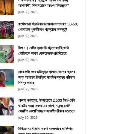
লাইভ ফায়ার। গিরোন্ডে “প্রথম দিন একটু
আশাবাদী”, বিসকারোসে আগুন “নিয়ন্ত্রনে”
July 30, 2026
বার্সেলোনা স্ট্রাইকারের থাকার সম্ভাবনা 50-50,
খেলোয়াড় পুনর্নবীকরণ প্রস্তাবে অসন্তুষ্ট
July 30, 2026
লিগ 1। রেসিং ক্লাব ডি স্ট্রাসবার্গ ইয়োনি
গোমিসকে আবার বেভারেনকে ধার দিয়েছে
July 30, 2026
মাকে গুলি করে অভিযুক্ত প্রধান কোচের ছেলের
জন্য আদালত বিলম্বিত মানসিক স্বাস্থ্য পরীক্ষায়
বিলম্ব করেছে
July 30, 2026
গাজায় গণহত্যা: ইস্রায়েলে 2,500 টিরও বেশি
ভারতীয় অস্ত্র সরবরাহের সাথে, নরেন্দ্র মোদি
বেঞ্জামিন নেতানিয়াহুর সহযোগী স্বীকার করেছেন
July 30, 2026
নিশ্চিত: বার্সেলোনা তরুণ সফলভাবে লা লিগার