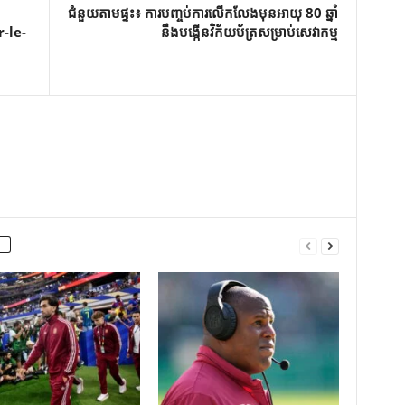
ជំនួយតាមផ្ទះ៖ ការបញ្ចប់ការលើកលែងមុនអាយុ 80 ឆ្នាំ
r-le-
នឹងបង្កើនវិក័យប័ត្រសម្រាប់សេវាកម្ម