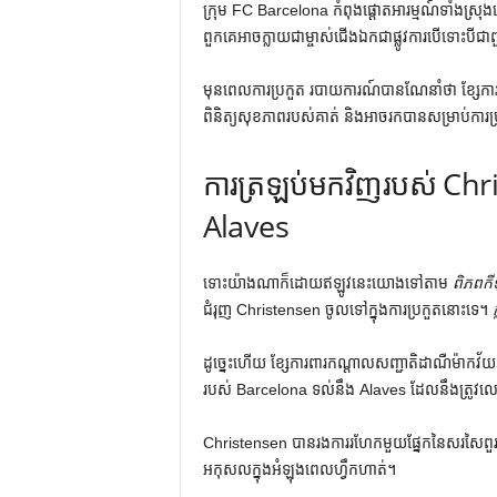
ក្រុម FC Barcelona កំពុងផ្តោតអារម្មណ៍ទាំងស្រុ
ពួកគេអាចក្លាយជាម្ចាស់ជើងឯកជាផ្លូវការបើទោះបីជ
មុនពេលការប្រកួត របាយការណ៍បានណែនាំថា ខ្សែការព
ពិនិត្យសុខភាពរបស់គាត់ និងអាចរកបានសម្រាប់ការប
ការត្រឡប់មកវិញរបស់ Chri
Alaves
ទោះយ៉ាងណាក៏ដោយឥឡូវនេះយោងទៅតាម
ពិភពកី
ជំរុញ Christensen ចូលទៅក្នុងការប្រកួតនោះទេ។
ក
ដូច្នេះហើយ ខ្សែការពារកណ្តាលសញ្ជាតិដាណឺម៉ាកវ័យ 3
របស់ Barcelona ទល់នឹង Alaves ដែលនឹងត្រូវល
Christensen បាន​រង​ការ​រហែក​មួយ​ផ្នែក​នៃ​សរសៃ​ពួរ​ខាង​ម
អកុសល​ក្នុង​អំឡុង​ពេល​ហ្វឹកហាត់។