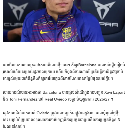
នេះ​បើ​តាម​ការ​លាត​ត្រដាង​កាល​ពី​ពេល​ថ្មីៗ​នេះ។
កីឡា
Barcelona បានចាប់ផ្តើមរៀបចំ
រួចរាល់ហើយសម្រាប់រដូវកាលក្រោយ ហើយកំពុងពិចារណាលើប្រតិបត្តិការដ៏គួរឱ្យចាប់
អារម្មណ៍មួយពាក់ព័ន្ធនឹងកីឡាករវ័យក្មេងពីរនាក់ដែលមានតម្លៃបំផុតរបស់ក្លឹប។
របាយការណ៍បានអះអាងថា Barcelona បានផ្តល់សំណើក្នុងការបញ្ជូន Xavi Espart
និង Toni Fernandez ទៅ Real Oviedo សម្រាប់យុទ្ធនាការ 2026/27 ។
រដូវកាលដ៏លំបាករបស់ Oviedo ត្រូវបានបញ្ជាក់ជាផ្លូវការក្នុងរយៈពេលប៉ុន្មានថ្ងៃថ្មីៗ
នេះ បន្ទាប់ពីក្រុមបានទទួលរងការកាត់ចេញពីការប្រកួតជាមួយនឹងការប្រកួតចំនួន 3
ដែលនៅសល់។