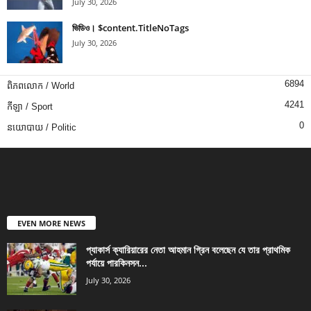
July 30, 2026
ভিডিও। $content.TitleNoTags
July 30, 2026
6894
ពិភពលោក / World
4241
កីឡា / Sport
0
នយោបាយ / Politic
EVEN MORE NEWS
প্যাকার্স ক্যারিয়ারের নেতা আহমান গ্রিন বলেছেন যে তার প্রাথমিক
পর্যায়ে পারকিনসন...
July 30, 2026