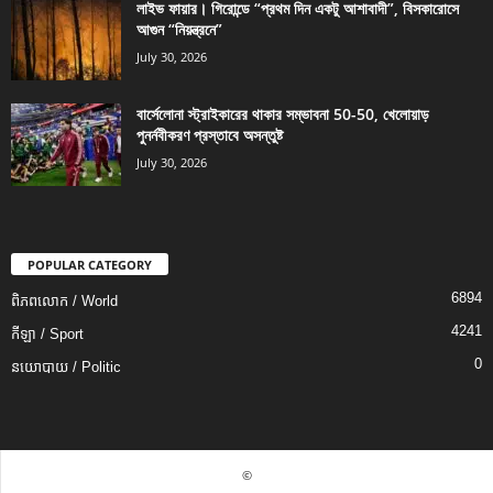
লাইভ ফায়ার। গিরোন্ডে “প্রথম দিন একটু আশাবাদী”, বিসকারোসে
আগুন “নিয়ন্ত্রনে”
July 30, 2026
বার্সেলোনা স্ট্রাইকারের থাকার সম্ভাবনা 50-50, খেলোয়াড়
পুনর্নবীকরণ প্রস্তাবে অসন্তুষ্ট
July 30, 2026
POPULAR CATEGORY
6894
ពិភពលោក / World
4241
កីឡា / Sport
0
នយោបាយ / Politic
©