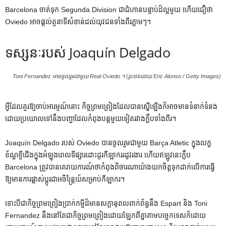
Barcelona ចាត់ទុក Segunda Division ជាជំហានបន្ទាប់ដ៏ល្អមួយ ហើយជឿថា
Oviedo អាចផ្តល់តួនាទីសំខាន់ដល់យុវជនទាំងពីរភ្លាមៗ។
ទស្សនៈរបស់ Joaquín Delgado
Toni Fernandez អាចចូលរួមជាមួយ Real Oviedo ។ (រូបថតដោយ Eric Alonso / Getty Images)
អ្វីដែលគួរឱ្យចាប់អារម្មណ៍នោះ កិច្ចព្រមព្រៀងដែលបានស្នើឡើងក៏អាចមានទំនាក់ទំនង
ដោយប្រយោលទៅនឹងបញ្ហាដែលកំពុងបន្តមួយទៀតរវាងក្លឹបទាំងពីរ។
Joaquín Delgado របស់ Oviedo បានចូលរួមជាមួយ Barça Atletic ក្នុងលក្ខ
ខ័ណ្ឌខ្ចីជើងក្នុងអំឡុងពេលទីផ្សារដោះដូរកីឡាកររដូវរងារ ហើយឥឡូវនេះក្លឹប
Barcelona ត្រូវបានគេរាយការណ៍ថាកំពុងពិចារណាយ៉ាងយកចិត្តទុកដាក់លើការធ្វើ
ឱ្យមានការផ្លាស់ប្តូរជាអចិន្ត្រៃយ៍សម្រាប់កីឡាករ។
ទោះបីជាកិច្ចព្រមព្រៀងប្រាក់កម្ចីដ៏មានសក្តានុពលពាក់ព័ន្ធនឹង Espart និង Toni
Fernandez នឹងនៅតែជាកិច្ចព្រមព្រៀងដោយឡែកពីគ្នាតាមបច្ចេកទេសក៏ដោយ