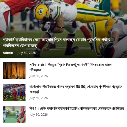
প্যাকার্স ক্যারিয়ারের নেতা আহমান গ্রিন বলেছেন যে তার প্রাথমিক পর্যায়ে
পারকিনসন রোগ রয়েছে
Admin
-
July 30, 2026
লাইভ ফায়ার। গিরোন্ডে “প্রথম দিন একটু আশাবাদী”, বিসকারোসে আগুন
“নিয়ন্ত্রনে”
July 30, 2026
বার্সেলোনা স্ট্রাইকারের থাকার সম্ভাবনা 50-50, খেলোয়াড় পুনর্নবীকরণ প্রস্তাবে
অসন্তুষ্ট
July 30, 2026
লিগ 1। রেসিং ক্লাব ডি স্ট্রাসবার্গ ইয়োনি গোমিসকে আবার বেভারেনকে ধার দিয়েছে
July 30, 2026