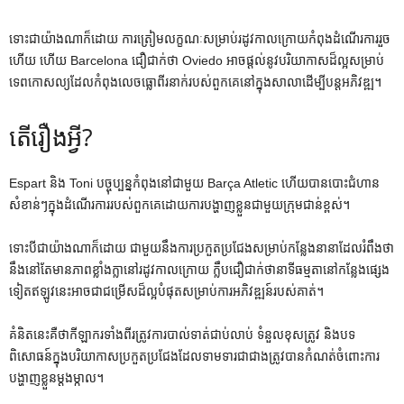
ទោះជាយ៉ាងណាក៏ដោយ ការត្រៀមលក្ខណៈសម្រាប់រដូវកាលក្រោយកំពុងដំណើរការរួច
ហើយ ហើយ Barcelona ជឿជាក់ថា Oviedo អាចផ្តល់នូវបរិយាកាសដ៏ល្អសម្រាប់
ទេពកោសល្យដែលកំពុងលេចធ្លោពីរនាក់របស់ពួកគេនៅក្នុងសាលាដើម្បីបន្តអភិវឌ្ឍ។
តើ​រឿង​អ្វី?
Espart និង Toni បច្ចុប្បន្នកំពុងនៅជាមួយ Barça Atletic ហើយបានបោះជំហាន
សំខាន់ៗក្នុងដំណើរការរបស់ពួកគេដោយការបង្ហាញខ្លួនជាមួយក្រុមជាន់ខ្ពស់។
ទោះបីជាយ៉ាងណាក៏ដោយ ជាមួយនឹងការប្រកួតប្រជែងសម្រាប់កន្លែងនានាដែលរំពឹងថា
នឹងនៅតែមានភាពខ្លាំងក្លានៅរដូវកាលក្រោយ ក្លឹបជឿជាក់ថានាទីធម្មតានៅកន្លែងផ្សេង
ទៀតឥឡូវនេះអាចជាជម្រើសដ៏ល្អបំផុតសម្រាប់ការអភិវឌ្ឍន៍របស់គាត់។
គំនិតនេះគឺថាកីឡាករទាំងពីរត្រូវការបាល់ទាត់ជាប់លាប់ ទំនួលខុសត្រូវ និងបទ
ពិសោធន៍ក្នុងបរិយាកាសប្រកួតប្រជែងដែលទាមទារជាជាងត្រូវបានកំណត់ចំពោះការ
បង្ហាញខ្លួនម្តងម្កាល។