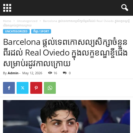
Home
Uncategorized
Barcelona ផ្តល់​ទេពកោសល្យ​សិក្សា​ចំនួន​ពីរ​ដល់​ Real Oviedo ក្នុង​លក្ខខណ្ឌ​ខ្ចី​
ជើង​សម្រាប់​រដូវ​កាល​ក្រោយ
UNCATEGORIZED
កីឡា / SPORT
Barcelona ផ្តល់​ទេពកោសល្យ​សិក្សា​ចំនួន​
ពីរ​ដល់​ Real Oviedo ក្នុង​លក្ខខណ្ឌ​ខ្ចី​ជើង​
សម្រាប់​រដូវ​កាល​ក្រោយ
By
Admin
-
May 12, 2026
16
0