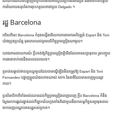
របាយការណ៍បានបង្ហាញថាពួកគេនៅតែអាចជួយឱ្យការចរចារលូន និងអាចកាត់បន្ថយ
ការចំណាយសរុបនៃការចុះហត្ថលេខាជាមួយ Delgado ។
រដ្ឋ Barcelona
លើសពីនេះ Barcelona កំពុងសម្លឹងមើលការការពារការអភិវឌ្ឍន៍ Espart និង Toni
យ៉ាងប្រុងប្រយ័ត្ន មុនពេលយល់ព្រមលើកិច្ចព្រមព្រៀងណាមួយ។
យោងតាមរបាយការណ៍ ក្លឹបចង់ឱ្យកិច្ចព្រមព្រៀងខ្ចីជើងដែលមានសក្តានុពល រួមបញ្ចូល
ការធានាទាក់ទងនឹងពេលវេលាលេង។
គួរកត់សម្គាល់ថាលក្ខខណ្ឌមួយដែលបានស្នើឡើងនឹងតម្រូវឱ្យ Espart និង Toni
Fernandez បង្ហាញខ្លួនយ៉ាងហោចណាស់ 66% នៃនាទីដែលមានពេញមួយរដូវ
កាល។
ប្រសិនបើភាគីទាំងអស់ឈានដល់កិច្ចព្រមព្រៀងពេញលេញ ក្លឹប Barcelona ក៏នឹង
ស្វែងរកការផ្តល់រង្វាន់ដល់កីឡាករវ័យក្មេងទាំងពីរជាមួយនឹងការបន្តកិច្ចសន្យាមុនពេល
ចាកចេញបណ្តោះអាសន្នរបស់ពួកគេ។