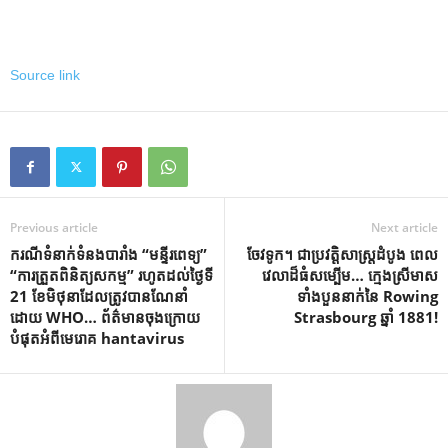
Source link
Previous article
Next article
ករណីទំនាក់ទំនងបារាំង “មន្ទីរពេទ្យ”
ចែវទូក។ ជាប្រវត្តិសាស្ត្រដំបូង ពេល
“ការត្រួតពិនិត្យសកម្ម” រហូតដល់ថ្ងៃទី
វេលាដ៏ធំសម្បើម… ក្មេងស្រីមាស
21 ខែមិថុនាដែលត្រូវបានណែនាំ
ទាំងបួននាក់នៃ Rowing
ដោយ WHO… ព័ត៌មានចុងក្រោយ
Strasbourg ឆ្នាំ 1881!
បំផុតអំពីមេរោគ hantavirus