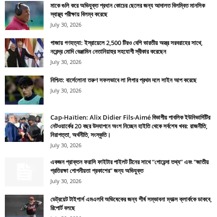
মাকে গুলি করে অভিযুক্ত প্রধান কোচের ছেলের জন্য আদালত বিলম্বিত মানসিক
স্বাস্থ্য পরীক্ষায় বিলম্ব করেছে
July 30, 2026
গাজায় গণহত্যা: ইস্রায়েলে 2,500 টিরও বেশি ভারতীয় অস্ত্র সরবরাহের সাথে,
নরেন্দ্র মোদি বেঞ্জামিন নেতানিয়াহুর সহযোগী স্বীকার করেছেন
July 30, 2026
নিশ্চিত: বার্সেলোনা তরুণ সফলভাবে লা লিগার প্রথম দলে সাইন আপ করেছে
July 30, 2026
Cap-Haïtien: Alix Didier Fils-Aimé বিভাগীয় পাবলিক ইউনিভার্সিটির
নেটওয়ার্কের 20 বছর উদযাপনে অংশ নিচ্ছেন হাইতি থেকে সর্বশেষ খবর: রাজনীতি,
নিরাপত্তা, অর্থনীতি, সংস্কৃতি।
July 30, 2026
একজন প্রাক্তন ফরাসি ফাইটার পাইলট চীনের সাথে “গোয়েন্দা তথ্য” এবং “জাতীয়
প্রতিরক্ষা গোপনীয়তা প্রকাশের” জন্য অভিযুক্ত
July 30, 2026
ডেট্রয়েট টাইগার্স এমএলবি অভিষেকের জন্য শীর্ষ সম্ভাবনা ম্যাক্স ক্লার্ককে ডাকবে,
রিপোর্ট বলছে