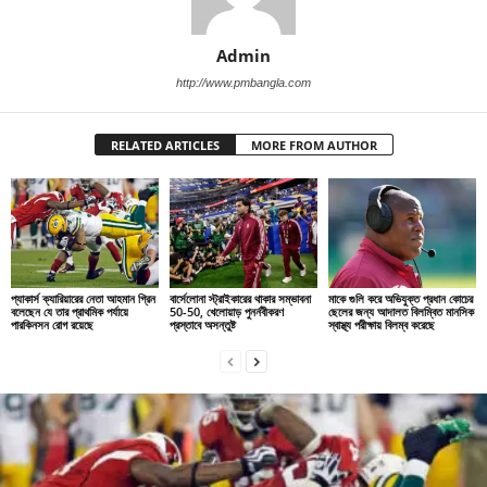
Admin
http://www.pmbangla.com
RELATED ARTICLES
MORE FROM AUTHOR
প্যাকার্স ক্যারিয়ারের নেতা আহমান গ্রিন
বার্সেলোনা স্ট্রাইকারের থাকার সম্ভাবনা
মাকে গুলি করে অভিযুক্ত প্রধান কোচের
বলেছেন যে তার প্রাথমিক পর্যায়ে
50-50, খেলোয়াড় পুনর্নবীকরণ
ছেলের জন্য আদালত বিলম্বিত মানসিক
পারকিনসন রোগ রয়েছে
প্রস্তাবে অসন্তুষ্ট
স্বাস্থ্য পরীক্ষায় বিলম্ব করেছে