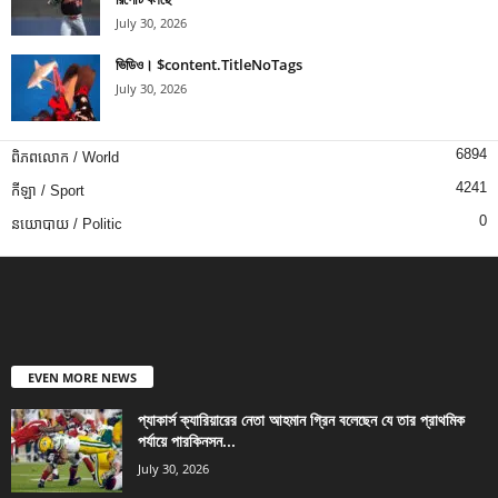
July 30, 2026
ভিডিও। $content.TitleNoTags
July 30, 2026
6894
ពិភពលោក / World
4241
កីឡា / Sport
0
នយោបាយ / Politic
EVEN MORE NEWS
প্যাকার্স ক্যারিয়ারের নেতা আহমান গ্রিন বলেছেন যে তার প্রাথমিক
পর্যায়ে পারকিনসন...
July 30, 2026