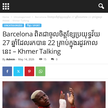
Home
Uncategorized
Barcelona ពិត​ជា​ចូលចិត្ត​ខ្សែ​ប្រយុទ្ធ​វ័យ 27 ឆ្នាំ​ដែល​រក​បាន 22 គ្រាប់​ក្នុង​រដូវ​
កាល​នេះ – Khmer Talking
UNCATEGORIZED
កីឡា / SPORT
Barcelona ពិត​ជា​ចូលចិត្ត​ខ្សែ​ប្រយុទ្ធ​វ័យ
27 ឆ្នាំ​ដែល​រក​បាន 22 គ្រាប់​ក្នុង​រដូវ​កាល​
នេះ – Khmer Talking
By
Admin
-
May 14, 2026
15
0