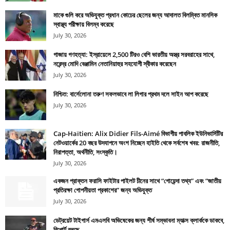
মাকে গুলি করে অভিযুক্ত প্রধান কোচের ছেলের জন্য আদালত বিলম্বিত মানসিক
স্বাস্থ্য পরীক্ষায় বিলম্ব করেছে
July 30, 2026
গাজায় গণহত্যা: ইস্রায়েলে 2,500 টিরও বেশি ভারতীয় অস্ত্র সরবরাহের সাথে,
নরেন্দ্র মোদি বেঞ্জামিন নেতানিয়াহুর সহযোগী স্বীকার করেছেন
July 30, 2026
নিশ্চিত: বার্সেলোনা তরুণ সফলভাবে লা লিগার প্রথম দলে সাইন আপ করেছে
July 30, 2026
Cap-Haïtien: Alix Didier Fils-Aimé বিভাগীয় পাবলিক ইউনিভার্সিটির
নেটওয়ার্কের 20 বছর উদযাপনে অংশ নিচ্ছেন হাইতি থেকে সর্বশেষ খবর: রাজনীতি,
নিরাপত্তা, অর্থনীতি, সংস্কৃতি।
July 30, 2026
একজন প্রাক্তন ফরাসি ফাইটার পাইলট চীনের সাথে “গোয়েন্দা তথ্য” এবং “জাতীয়
প্রতিরক্ষা গোপনীয়তা প্রকাশের” জন্য অভিযুক্ত
July 30, 2026
ডেট্রয়েট টাইগার্স এমএলবি অভিষেকের জন্য শীর্ষ সম্ভাবনা ম্যাক্স ক্লার্ককে ডাকবে,
রিপোর্ট বলছে