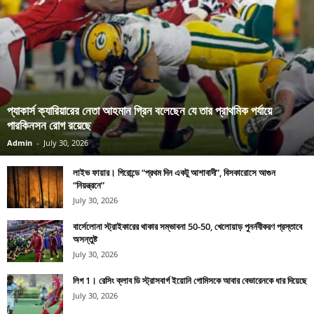
প্যাকার্স ক্যারিয়ারের নেতা আহমান গ্রিন বলেছেন যে তার প্রাথমিক পর্যায়ে
পারকিনসন রোগ রয়েছে
Admin
-
July 30, 2026
লাইভ ফায়ার। গিরোন্ডে “প্রথম দিন একটু আশাবাদী”, বিসকারোসে আগুন
“নিয়ন্ত্রনে”
July 30, 2026
বার্সেলোনা স্ট্রাইকারের থাকার সম্ভাবনা 50-50, খেলোয়াড় পুনর্নবীকরণ প্রস্তাবে
অসন্তুষ্ট
July 30, 2026
লিগ 1। রেসিং ক্লাব ডি স্ট্রাসবার্গ ইয়োনি গোমিসকে আবার বেভারেনকে ধার দিয়েছে
July 30, 2026