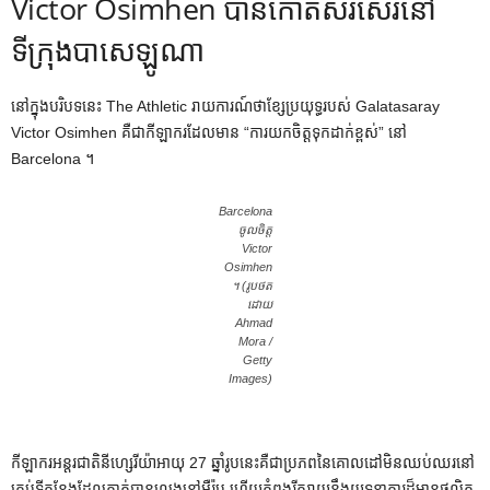
Victor Osimhen បានកោតសរសើរនៅ
ទីក្រុងបាសេឡូណា
នៅក្នុងបរិបទនេះ The Athletic រាយការណ៍ថាខ្សែប្រយុទ្ធរបស់ Galatasaray
Victor Osimhen គឺជាកីឡាករដែលមាន “ការយកចិត្តទុកដាក់ខ្ពស់” នៅ
Barcelona ។
Barcelona
ចូលចិត្ត
Victor
Osimhen
។ (រូបថត
ដោយ
Ahmad
Mora /
Getty
Images)
កីឡាករអន្តរជាតិនីហ្សេរីយ៉ាអាយុ 27 ឆ្នាំរូបនេះគឺជាប្រភពនៃគោលដៅមិនឈប់ឈរនៅ
គ្រប់ទីកន្លែងដែលគាត់បានលេងនៅអឺរ៉ុប ហើយកំពុងរីករាយនឹងយុទ្ធនាការដ៏មានផលិត