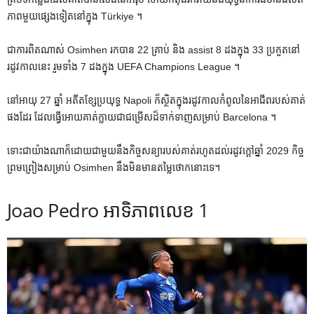
ភាពមួយផ្សេងទៀតនៅក្នុង Türkiye ។
ជាការពិតណាស់ Osimhen រកបាន 22 គ្រាប់ និង assist 8 ដងក្នុង 33 ប្រកួតនៅ
រដូវកាលនេះ រួមទាំង 7 ដងក្នុង UEFA Champions League ។
នៅអាយុ 27 ឆ្នាំ អតីតខ្សែប្រយុទ្ធ Napoli ក៏ស្ថិតក្នុងរដូវកាលកំពូលនៃអាជីពរបស់គាត់
ផងដែរ ដែលធ្វើអោយគាត់ក្លាយជាជម្រើសដ៏ទាក់ទាញសម្រាប់ Barcelona ។
ទោះជាយ៉ាងណាក៏ដោយជាមួយនឹងកិច្ចសន្យារបស់គាត់រហូតដល់រដូវក្តៅឆ្នាំ 2029 កិច្ច
ព្រមព្រៀងសម្រាប់ Osimhen នឹងមិនមានតម្លៃថោកនោះទេ។
Joao Pedro អាទិភាពលេខ 1