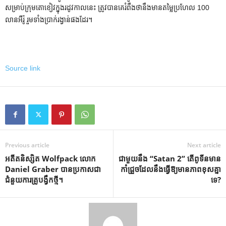
សម្រាប់ក្រុមតោខៀវក្នុងរដូវកាលនេះ ត្រូវបានគេរំពឹងថានឹងមានតម្លៃប្រហែល 100
លានអឺរ៉ូ រួមទាំងប្រាក់រង្វាន់ផងដែរ។
Source link
Previous article
Next article
អតីតនិស្សិត Wolfpack លោក
ជាមួយនឹង “Satan 2” តើពូទីនមាន
Daniel Graber បានប្រកាសជា
កាំជ្រួចដែលនឹងធ្វើឱ្យមានភាពខុសគ្នា
ជំនួយការគ្រូបង្វឹកថ្មី។
ទេ?