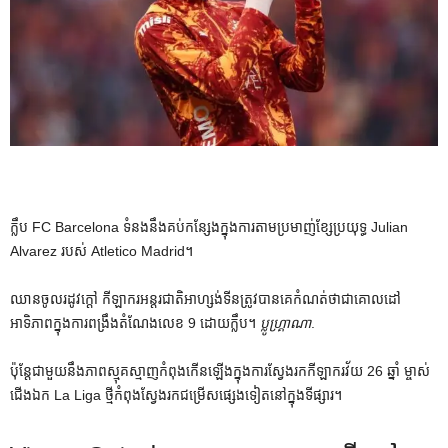
ក្លឹប FC Barcelona ទំនង​នឹង​គប់​កន្សែង​ក្នុង​ការ​តាម​ប្រមាញ់​ខ្សែ​ប្រយុទ្ធ Julian
Alvarez របស់ Atletico Madrid។
ឈានចូលរដូវក្តៅ កីឡាករអន្តរជាតិអាហ្សង់ទីនត្រូវបានគេកំណត់ថាជាគោលដៅ
អាទិភាពក្នុងការពង្រឹងតំណែងលេខ 9 ដោយក្លឹប។
ប្លូហ្គ្រាណា
.
ប៉ុន្តែជាមួយនឹងភាពស្មុគស្មាញកំពុងកើនឡើងក្នុងការស្វែងរកកីឡាករវ័យ 26 ឆ្នាំ ម្ចាស់
ជើងឯក La Liga ថ្មីកំពុងស្វែងរកជម្រើសផ្សេងទៀតនៅក្នុងទីផ្សារ។