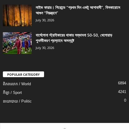
লাইভ ফায়ার। গিরোন্ডে “প্রথম দিন একটু আশাবাদী”, বিসকারোসে
আগুন “নিয়ন্ত্রনে”
July 30, 2026
বার্সেলোনা স্ট্রাইকারের থাকার সম্ভাবনা 50-50, খেলোয়াড়
পুনর্নবীকরণ প্রস্তাবে অসন্তুষ্ট
July 30, 2026
POPULAR CATEGORY
6894
ពិភពលោក / World
4241
កីឡា / Sport
0
នយោបាយ / Politic