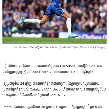
Joao Pedro – គោលដៅថ្មីរបស់ Barcelona ។ (រូបថតដោយ Ryan Pierse / Getty Images)
ទន្ទឹមនឹងនេះ ដូចដែលបានរាយការណ៍ពីមុនមក Barcelona បានធ្វើឱ្យ Chelsea
និងខ្សែប្រយុទ្ធប្រេស៊ីល Joao Pedro ជាអាទិភាពលេខ 1 សម្រាប់រដូវក្តៅ។
ខ្សែ​ប្រយុទ្ធ​វ័យ 24 ឆ្នាំ​ត្រូវ​បាន​គេ​ចាត់​ទុក​ថា​ជា​បេក្ខភាព​ដ៏​ល្អ​សម្រាប់​គម្រោង​ដោយ​
ប្រធាន​ផ្នែក​កីឡា​របស់​ Catalans លោក Deco ហើយ​ខណៈ​ពេល​នេះ​ការ​ផ្លាស់​ប្តូរ​បែប​
នេះ​សម្រាប់​គាត់​គឺ​ជា​អាទិភាព​កំពូល​នៅ
អាច Barca
.
Pedro ដែលស៊ុតបញ្ចូលទីបាន 20 គ្រាប់ និងបញ្ជូនបាល់ឱ្យមិត្តរួមក្រុមចំនួន 9 ដង