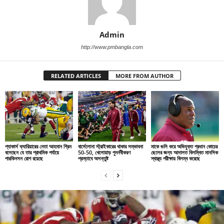
Admin
http://www.pmbangla.com
RELATED ARTICLES
MORE FROM AUTHOR
প্যাকার্স ক্যারিয়ারের নেতা আহমান গ্রিন
বার্সেলোনা স্ট্রাইকারের থাকার সম্ভাবনা
মাকে গুলি করে অভিযুক্ত প্রধান কোচের
বলেছেন যে তার প্রাথমিক পর্যায়ে
50-50, খেলোয়াড় পুনর্নবীকরণ
ছেলের জন্য আদালত বিলম্বিত মানসিক
পারকিনসন রোগ রয়েছে
প্রস্তাবে অসন্তুষ্ট
স্বাস্থ্য পরীক্ষায় বিলম্ব করেছে