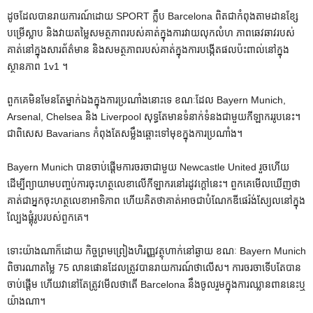
ដូចដែលបានរាយការណ៍ដោយ SPORT ក្លឹប Barcelona ពិតជាកំពុងតាមដានខ្សែ
បម្រើស្លាប និងវាយតម្លៃសមត្ថភាពរបស់គាត់ក្នុងការវាយលុកលំហ ភាពឆេវឆាវរបស់
គាត់នៅក្នុងសារព័ត៌មាន និងសមត្ថភាពរបស់គាត់ក្នុងការបង្កើតផលប៉ះពាល់នៅក្នុង
ស្ថានភាព 1v1 ។
ពួកគេមិនមែនតែម្នាក់ឯងក្នុងការប្រណាំងនោះទេ ខណៈដែល Bayern Munich,
Arsenal, Chelsea និង Liverpool សុទ្ធតែមានទំនាក់ទំនងជាមួយកីឡាកររូបនេះ។
ជាពិសេស Bavarians កំពុងតែសម្លឹងឆ្ពោះទៅមុខក្នុងការប្រណាំង។
Bayern Munich បានចាប់ផ្តើមការចរចាជាមួយ Newcastle United រួចហើយ
ដើម្បីព្យាយាមបញ្ចប់ការចុះហត្ថលេខាលើកីឡាករនៅរដូវក្តៅនេះ។ ពួកគេមើលឃើញថា
គាត់ជាអ្នកចុះហត្ថលេខាអាទិភាព ហើយគិតថាគាត់អាចជាបំណែកឌីផេរ៉ង់ស្យែលនៅក្នុង
ល្បែងផ្គុំរូបរបស់ពួកគេ។
ទោះយ៉ាងណាក៏ដោយ កិច្ចព្រមព្រៀងហិរញ្ញវត្ថុហាក់នៅឆ្ងាយ ខណៈ Bayern Munich
ពិចារណាតម្លៃ 75 លានផោនដែលត្រូវបានរាយការណ៍ថាលើស។ ការ​ចរចា​ទើប​តែ​បាន​
ចាប់​ផ្តើម ហើយ​វា​នៅ​តែ​ត្រូវ​មើល​ថា​តើ Barcelona នឹង​ចូល​រួម​ក្នុង​ការ​ឈ្លានពាន​នេះ​ឬ​
យ៉ាង​ណា។