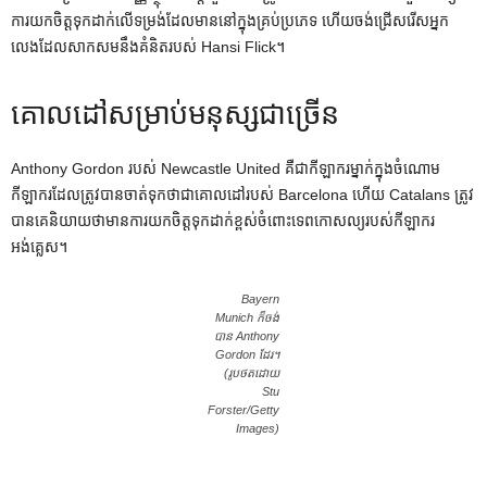
ការយកចិត្តទុកដាក់លើទម្រង់ដែលមាននៅក្នុងគ្រប់ប្រភេទ ហើយចង់ជ្រើសរើសអ្នក
លេងដែលសាកសមនឹងគំនិតរបស់ Hansi Flick។
គោលដៅសម្រាប់មនុស្សជាច្រើន
Anthony Gordon របស់ Newcastle United គឺជាកីឡាករម្នាក់ក្នុងចំណោម
កីឡាករដែលត្រូវបានចាត់ទុកថាជាគោលដៅរបស់ Barcelona ហើយ Catalans ត្រូវ
បានគេនិយាយថាមានការយកចិត្តទុកដាក់ខ្ពស់ចំពោះទេពកោសល្យរបស់កីឡាករ
អង់គ្លេស។
Bayern
Munich ក៏ចង់
បាន Anthony
Gordon ដែរ។
(រូបថតដោយ
Stu
Forster/Getty
Images)