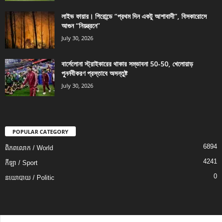
লাইভ ফায়ার। গিরোন্ডে “প্রথম দিন একটু আশাবাদী”, বিসকারোসে
আগুন “নিয়ন্ত্রনে”
July 30, 2026
বার্সেলোনা স্ট্রাইকারের থাকার সম্ভাবনা 50-50, খেলোয়াড়
পুনর্নবীকরণ প্রস্তাবে অসন্তুষ্ট
July 30, 2026
POPULAR CATEGORY
6894
ពិភពលោក / World
4241
កីឡា / Sport
0
នយោបាយ / Politic