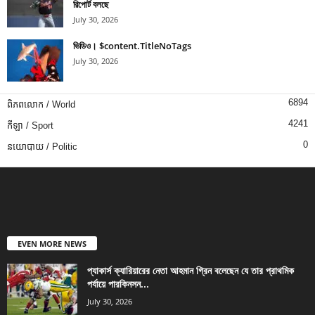
রিপোর্ট বলছে
July 30, 2026
ভিডিও। $content.TitleNoTags
July 30, 2026
6894
ពិភពលោក / World
4241
កីឡា / Sport
0
នយោបាយ / Politic
EVEN MORE NEWS
প্যাকার্স ক্যারিয়ারের নেতা আহমান গ্রিন বলেছেন যে তার প্রাথমিক
পর্যায়ে পারকিনসন...
July 30, 2026