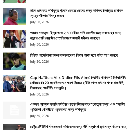
মাকে গুলি করে অভিযুক্ত প্রধান কোচের ছেলের জন্য আদালত বিলম্বিত মানসিক
স্বাস্থ্য পরীক্ষায় বিলম্ব করেছে
July 30, 2026
গাজায় গণহত্যা: ইস্রায়েলে 2,500 টিরও বেশি ভারতীয় অস্ত্র সরবরাহের সাথে,
নরেন্দ্র মোদি বেঞ্জামিন নেতানিয়াহুর সহযোগী স্বীকার করেছেন
July 30, 2026
নিশ্চিত: বার্সেলোনা তরুণ সফলভাবে লা লিগার প্রথম দলে সাইন আপ করেছে
July 30, 2026
Cap-Haïtien: Alix Didier Fils-Aimé বিভাগীয় পাবলিক ইউনিভার্সিটির
নেটওয়ার্কের 20 বছর উদযাপনে অংশ নিচ্ছেন হাইতি থেকে সর্বশেষ খবর: রাজনীতি,
নিরাপত্তা, অর্থনীতি, সংস্কৃতি।
July 30, 2026
একজন প্রাক্তন ফরাসি ফাইটার পাইলট চীনের সাথে “গোয়েন্দা তথ্য” এবং “জাতীয়
প্রতিরক্ষা গোপনীয়তা প্রকাশের” জন্য অভিযুক্ত
July 30, 2026
ডেট্রয়েট টাইগার্স এমএলবি অভিষেকের জন্য শীর্ষ সম্ভাবনা ম্যাক্স ক্লার্ককে ডাকবে,