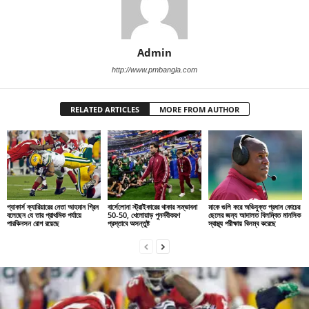
Admin
http://www.pmbangla.com
RELATED ARTICLES
MORE FROM AUTHOR
প্যাকার্স ক্যারিয়ারের নেতা আহমান গ্রিন
বার্সেলোনা স্ট্রাইকারের থাকার সম্ভাবনা
মাকে গুলি করে অভিযুক্ত প্রধান কোচের
বলেছেন যে তার প্রাথমিক পর্যায়ে
50-50, খেলোয়াড় পুনর্নবীকরণ
ছেলের জন্য আদালত বিলম্বিত মানসিক
পারকিনসন রোগ রয়েছে
প্রস্তাবে অসন্তুষ্ট
স্বাস্থ্য পরীক্ষায় বিলম্ব করেছে