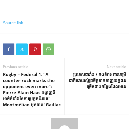
Source link
Previous article
Next article
Rugby – Federal 1. “A
ប្រទេសបារាំង / កងទ័ព៖ ការបម្រើ
counter-ruck marks the
ជាតិដោយស្ម័គ្រចិត្តទាក់ទាញបេក្ខជន
opponent even more”:
ច្រើនជាងកន្លែងដែលមាន
Pierre-Alain Haas បង្ហាញពី
អាថ៌កំបាំងនៃការប្រកួតដីរបស់
Montmélian មុនពេល Gaillac