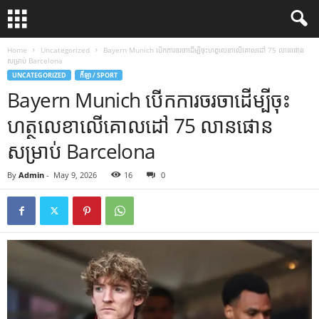
Home
Uncategorized
Bayern Munich បើកការចរចាដើម្បីចុះហត្ថលេខាលើគោលដៅ 75 លានផោន
សម្រាប់ Barcelona
UNCATEGORIZED
កីឡា / SPORT
Bayern Munich បើកការចរចាដើម្បីចុះ
ហត្ថលេខាលើគោលដៅ 75 លានផោន
សម្រាប់ Barcelona
By
Admin
-
May 9, 2026
16
0