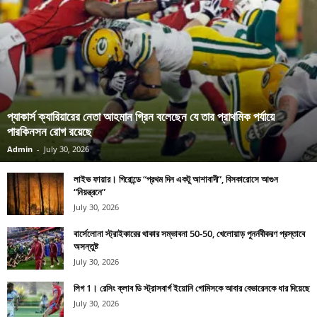
প্যাকার্স ক্যারিয়ারের নেতা আহমান গ্রিন বলেছেন যে তার প্রাথমিক পর্যায়ে
পারকিনসন রোগ রয়েছে
Admin
-
July 30, 2026
লাইভ ফায়ার। গিরোন্ডে “প্রথম দিন একটু আশাবাদী”, বিসকারোসে আগুন
“নিয়ন্ত্রনে”
July 30, 2026
বার্সেলোনা স্ট্রাইকারের থাকার সম্ভাবনা 50-50, খেলোয়াড় পুনর্নবীকরণ প্রস্তাবে
অসন্তুষ্ট
July 30, 2026
লিগ 1। রেসিং ক্লাব ডি স্ট্রাসবার্গ ইয়োনি গোমিসকে আবার বেভারেনকে ধার দিয়েছে
July 30, 2026