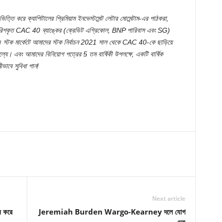
ত্তি করে ক্যাপিটালের প্রিমিয়াম ইনভেস্টমেন্ট লেটার মোমেন্টাম-এর পাঠকরা,
 সুপারিশকৃত CAC 40 ব্যাঙ্কের (ক্রেডিট এগ্রিকোল, BNP পারিবাস এবং SG)
ছে। স্টক মার্কেটে আমাদের স্টক নির্বাচন 2021 সাল থেকে CAC 40-কে ছাড়িয়ে
ূল্যে। এবং আমাদের বিনিয়োগ পত্রের 5 তম বার্ষিকী উপলক্ষে, একটি বার্ষিক
ীভাবে সুবিধা পান!
Next article
ন করে
Jeremiah Burden Wargo-Kearney দলে যোগ