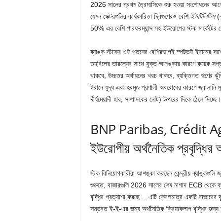
2026 সালের প্রথম ত্রৈমাসিকে শুরু হওয়া সংশোধনের আ
যেমন সেক্টরগুলির কার্যকারিতা দ্বিগুণেরও বেশি
ইউটিলিটিস
(ক
50% এর বেশি পারফরম্যান্স সহ ইউরোপের স্টক মার্কেটের সে
ব্যাঙ্ক স্টকের এই পতনের বেশিরভাগই স্পষ্টতই ইরানের সাথে
তহবিলের তারল্যের সাথে যুক্ত আশঙ্কার কারণে কয়েক সপ্ত
থাকবে, উচ্চতর অর্থায়নের খরচ থাকবে, ব্যক্তিগত ঋণের ঝু
ইরানে যুদ্ধ এবং হরমুজ প্রণালী অবরোধের কারণে জ্বালানি মূল্য
দীর্ঘমেয়াদী হার, সম্পাদকের নোট) উপরের দিকে ঠেলে দিচ্ছে
BNP Paribas, Crédit Agr
ইউরোপীয় অর্থনৈতিক প্রবৃদ্ধির 
স্টক বিনিয়োগকারীরা আশঙ্কা করছেন কেন্দ্রীয় ব্যাঙ্কগুলি জ্ব
শুরুতে, বাজারগুলি 2026 সালের শেষ নাগাদ ECB থেকে ক্রম
বৃদ্ধির প্রত্যাশা করছে… এটি কেবলমাত্র একটি বাজারের দৃ
সম্ভবত ই-ই-এর জন্য অর্থনৈতিক ক্রিয়াকলাপ বৃদ্ধির জন্য