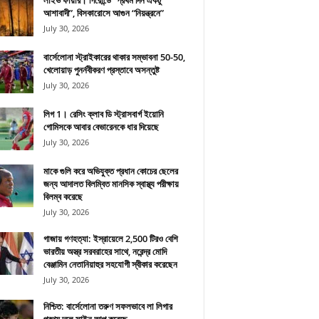
লাইভ ফায়ার। গিরোন্ডে “প্রথম দিন একটু
আশাবাদী”, বিসকারোসে আগুন “নিয়ন্ত্রনে”
July 30, 2026
বার্সেলোনা স্ট্রাইকারের থাকার সম্ভাবনা 50-50,
খেলোয়াড় পুনর্নবীকরণ প্রস্তাবে অসন্তুষ্ট
July 30, 2026
লিগ 1। রেসিং ক্লাব ডি স্ট্রাসবার্গ ইয়োনি
গোমিসকে আবার বেভারেনকে ধার দিয়েছে
July 30, 2026
মাকে গুলি করে অভিযুক্ত প্রধান কোচের ছেলের
জন্য আদালত বিলম্বিত মানসিক স্বাস্থ্য পরীক্ষায়
বিলম্ব করেছে
July 30, 2026
গাজায় গণহত্যা: ইস্রায়েলে 2,500 টিরও বেশি
ভারতীয় অস্ত্র সরবরাহের সাথে, নরেন্দ্র মোদি
বেঞ্জামিন নেতানিয়াহুর সহযোগী স্বীকার করেছেন
July 30, 2026
নিশ্চিত: বার্সেলোনা তরুণ সফলভাবে লা লিগার