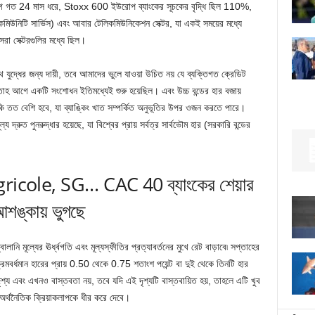
গে গত 24 মাস ধরে, Stoxx 600 ইউরোপ ব্যাংকের সূচকের বৃদ্ধি ছিল 110%,
মিউনিটি সার্ভিস) এবং আবার টেলিকমিউনিকেশন সেক্টর, যা একই সময়ের মধ্যে
রা সেক্টরগুলির মধ্যে ছিল।
 যুদ্ধের জন্য দায়ী, তবে আমাদের ভুলে যাওয়া উচিত নয় যে ব্যক্তিগত ক্রেডিট
াহ আগে একটি সংশোধন ইতিমধ্যেই শুরু হয়েছিল। এবং উচ্চ বন্ডের হার বজায়
ঁকি তত বেশি হবে, যা ব্যাঙ্কিং খাত সম্পর্কিত অনুভূতির উপর ওজন করতে পারে।
 দ্রুত পুনরুদ্ধার হয়েছে, যা বিশ্বের প্রায় সর্বত্র সার্বভৌম হার (সরকারি বন্ডের
।
icole, SG… CAC 40 ব্যাংকের শেয়ার
আশঙ্কায় ভুগছে
ালানি মূল্যের ঊর্ধ্বগতি এবং মূল্যস্ফীতির প্রত্যাবর্তনের মুখে রেট বাড়াবে৷ সপ্তাহের
বর্ধমান হারের প্রায় 0.50 থেকে 0.75 শতাংশ পয়েন্ট বা দুই থেকে তিনটি হার
শ্য এবং এখনও বাস্তবতা নয়, তবে যদি এই দৃশ্যটি বাস্তবায়িত হয়, তাহলে এটি খুব
 অর্থনৈতিক ক্রিয়াকলাপকে ধীর করে দেবে।