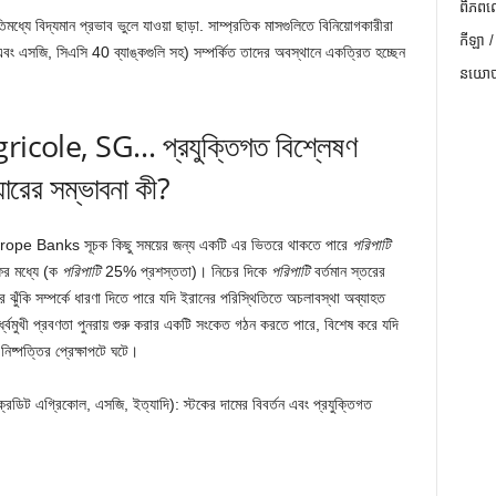
ពិភពល
্যে বিদ্যমান প্রভাব ভুলে যাওয়া ছাড়া. সাম্প্রতিক মাসগুলিতে বিনিয়োগকারীরা
កីឡា /
 এবং এসজি, সিএসি 40 ব্যাঙ্কগুলি সহ) সম্পর্কিত তাদের অবস্থানে একত্রিত হচ্ছেন
នយោបា
cole, SG… প্রযুক্তিগত বিশ্লেষণ
ারের সম্ভাবনা কী?
Europe Banks সূচক কিছু সময়ের জন্য একটি এর ভিতরে থাকতে পারে
পরিপাটি
রফের মধ্যে (ক
পরিপাটি
25% প্রশস্ততা)। নিচের দিকে
পরিপাটি
বর্তমান স্তরের
ঝুঁকি সম্পর্কে ধারণা দিতে পারে যদি ইরানের পরিস্থিতিতে অচলাবস্থা অব্যাহত
্ধ্বমুখী প্রবণতা পুনরায় শুরু করার একটি সংকেত গঠন করতে পারে, বিশেষ করে যদি
িষ্পত্তির প্রেক্ষাপটে ঘটে।
্রেডিট এগ্রিকোল, এসজি, ইত্যাদি): স্টকের দামের বিবর্তন এবং প্রযুক্তিগত