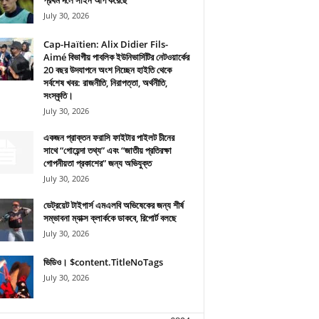
প্রথম দলে সাইন আপ করেছে
July 30, 2026
Cap-Haïtien: Alix Didier Fils-
Aimé বিভাগীয় পাবলিক ইউনিভার্সিটির নেটওয়ার্কের
20 বছর উদযাপনে অংশ নিচ্ছেন হাইতি থেকে
সর্বশেষ খবর: রাজনীতি, নিরাপত্তা, অর্থনীতি,
সংস্কৃতি।
July 30, 2026
একজন প্রাক্তন ফরাসি ফাইটার পাইলট চীনের
সাথে “গোয়েন্দা তথ্য” এবং “জাতীয় প্রতিরক্ষা
গোপনীয়তা প্রকাশের” জন্য অভিযুক্ত
July 30, 2026
ডেট্রয়েট টাইগার্স এমএলবি অভিষেকের জন্য শীর্ষ
সম্ভাবনা ম্যাক্স ক্লার্ককে ডাকবে, রিপোর্ট বলছে
July 30, 2026
ভিডিও। $content.TitleNoTags
July 30, 2026