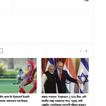
দেয়
ং ক্লাব ডি স্ট্রাসবার্গ ইয়োনি
গাজায় গণহত্যা: ইস্রায়েলে 2,500 টিরও বেশি
বার বেভারেনকে ধার দিয়েছে
ভারতীয় অস্ত্র সরবরাহের সাথে, নরেন্দ্র মোদি
বেঞ্জামিন নেতানিয়াহুর সহযোগী স্বীকার করেছেন