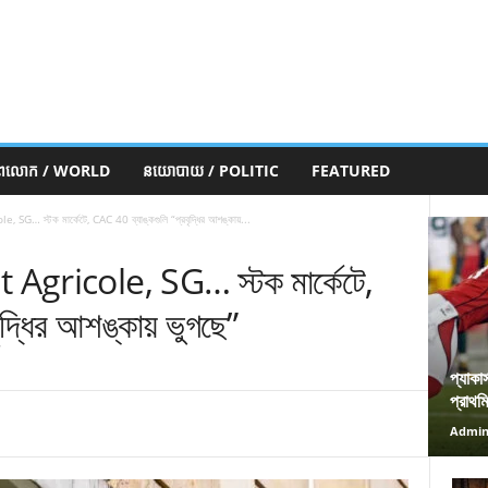
ភពលោក / WORLD
នយោបាយ / POLITIC
FEATURED
G… স্টক মার্কেটে, CAC 40 ব্যাঙ্কগুলি “প্রবৃদ্ধির আশঙ্কায়...
Agricole, SG… স্টক মার্কেটে,
দ্ধির আশঙ্কায় ভুগছে”
প্যাকা
প্রাথম
Admi