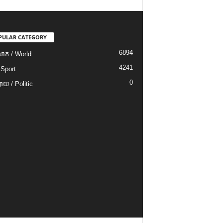
PULAR CATEGORY
6894
ោក / World
4241
 Sport
0
យ / Politic