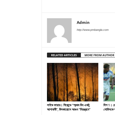
Admin
http://www.pmbangla.com
RELATED ARTICLES
MORE FROM AUTHOR
লাইভ ফায়ার। গিরোন্ডে “প্রথম দিন একটু
লিগ 1। রেসি
আশাবাদী”, বিসকারোসে আগুন “নিয়ন্ত্রনে”
গোমিসকে আ