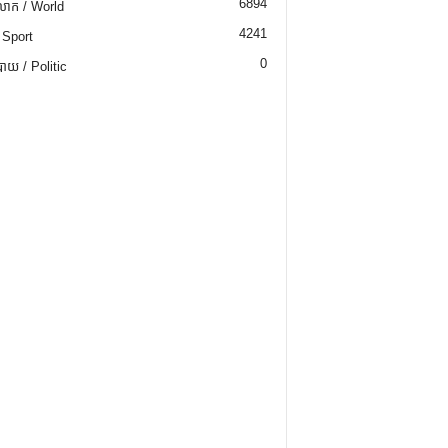
6894
ោក / World
4241
 Sport
0
យ / Politic