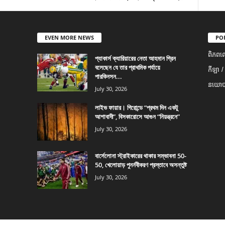
EVEN MORE NEWS
PO
ពិភពល
প্যাকার্স ক্যারিয়ারের নেতা আহমান গ্রিন
বলেছেন যে তার প্রাথমিক পর্যায়ে
កីឡា /
পারকিনসন...
នយោបា
July 30, 2026
লাইভ ফায়ার। গিরোন্ডে “প্রথম দিন একটু
আশাবাদী”, বিসকারোসে আগুন “নিয়ন্ত্রনে”
July 30, 2026
বার্সেলোনা স্ট্রাইকারের থাকার সম্ভাবনা 50-
50, খেলোয়াড় পুনর্নবীকরণ প্রস্তাবে অসন্তুষ্ট
July 30, 2026