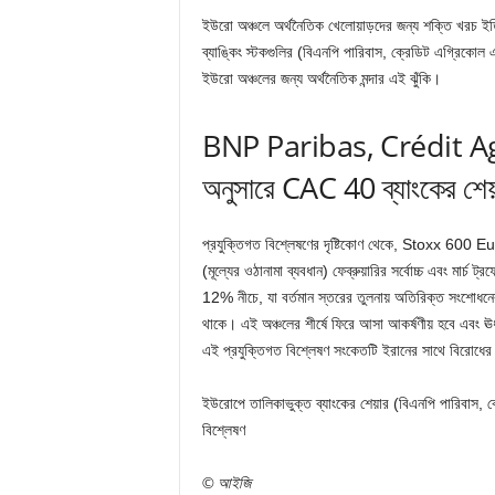
ইউরো অঞ্চলে অর্থনৈতিক খেলোয়াড়দের জন্য শক্তি খরচ ইতিমধ
ব্যাঙ্কিং স্টকগুলির (বিএনপি পারিবাস, ক্রেডিট এগ্রিকোল
ইউরো অঞ্চলের জন্য অর্থনৈতিক মন্দার এই ঝুঁকি।
BNP Paribas, Crédit Agri
অনুসারে CAC 40 ব্যাংকের শেয়
প্রযুক্তিগত বিশ্লেষণের দৃষ্টিকোণ থেকে, Stoxx 600 
(মূল্যের ওঠানামা ব্যবধান) ফেব্রুয়ারির সর্বোচ্চ এবং মার্চ ট্
12% নীচে, যা বর্তমান স্তরের তুলনায় অতিরিক্ত সংশোধনের 
থাকে। এই অঞ্চলের শীর্ষে ফিরে আসা আকর্ষণীয় হবে এবং ঊর
এই প্রযুক্তিগত বিশ্লেষণ সংকেতটি ইরানের সাথে বিরোধের ন
ইউরোপে তালিকাভুক্ত ব্যাংকের শেয়ার (বিএনপি পারিবাস, ক
বিশ্লেষণ
© আইজি