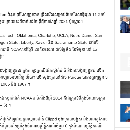
en ចំនួនប្រាំដែលត្រូវបានជ្រើសរើសសម្រាប់តំបន់ដែលធ្វើឱ្យវា 11 របស់
ុង​ក្រោយ​នេះ​គឺ​បាត់​បង់​តែ​ព្រឹត្តិការណ៍​ឆ្នាំ 2021 ប៉ុណ្ណោះ។
exas Tech, Oklahoma, Charlotte, UCLA, Notre Dame, San
regon State, Liberty, Xavier និង Sacramento State នៅលើ
កជាតិ NCAA នៅថ្ងៃទី 29 ខែឧសភា ដល់ថ្ងៃទី 3 ខែមិថុនា នៅ La
៉ា។
របង្ហាញខ្លួននៅក្នុងការប្រកួតជើងឯកថ្នាក់ជាតិ និងការបង្ហាញខ្លួនជាលើក
ូនហ្គោលមហាវិទ្យាល័យ។ លើកចុងក្រោយដែល Purdue បានបង្ហាញខ្លួន 3
ំ 1965 និង 1967 ។
ថ្នាក់ជាតិ NCAA ចាប់តាំងពីឆ្នាំ 2014 គឺជាក្រុមទីបីក្នុងចំណោមក្រុម
 – 5) ។
ត់ថ្នាក់កីឡាវាយកូនហ្គោលជាតិ Clippd ចុងក្រោយបង្អស់ និងមានរដូវកាល
ពូលទាំងប្រាំក្នុងចំណោមព្រឹត្តិការណ៍ចំនួន 6 ក្នុងចំណោមព្រឹត្តិការណ៍