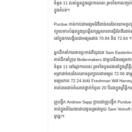
ចំនួន 11 របស់ខ្លួនក្នុងរដូវកាលនេះ រួមទាំងការបញ្ចប
ក្នុងតំបន់។
Purdue កាន់កាប់ជាមធ្យមជំងឺដាច់សរសៃឈាមខួរក្ប
ក្បាលទាបបំផុតក្នុងប្រវត្តិសាស្ត្រសាលាស្ទើរតែពី
នៅក្នុងការបង្វិលជាមធ្យមរវាង 70.84 និង 72.64 ។
អ្នកដឹកនាំការចោទប្រកាន់គឺយុវជន Sam Easterbroo
គាត់ដឹកនាំក្រុម Boilermakers ជាមួយនឹងមធ្យមភាគ 
ចំនួន 11 នៅរដូវកាលនេះ រួមទាំងបួនដងនៅក្នុងព្រ
អត្រាដាច់សរសៃឈាមខួរក្បាលជាមធ្យម 72.06 ជាមួយនឹង
មធ្យមភាគ 72.24 របស់ Freshman Will Harvey គឺ
គាត់បានជាប់ចំណាត់ថ្នាក់កំពូល 20 បីដងក្នុងព្រឹត្ត
គ្រូបង្វឹក Andrew Sapp ក្លាយជាគ្រូបង្វឹក Purdu
គាត់ក្នុងតំណែងដោយចូលរួមជាមួយ Sam Voinoff (19
ដូច្នេះ។