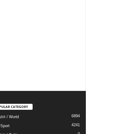
PULAR CATEGORY
6894
ោក / World
4241
 Sport
0