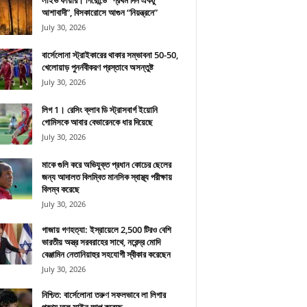
লাইভ ফায়ার। গিরোন্ডে “প্রথম দিন একটু
আশাবাদী”, বিসকারোসে আগুন “নিয়ন্ত্রনে”
July 30, 2026
বার্সেলোনা স্ট্রাইকারের থাকার সম্ভাবনা 50-50,
খেলোয়াড় পুনর্নবীকরণ প্রস্তাবে অসন্তুষ্ট
July 30, 2026
লিগ 1। রেসিং ক্লাব ডি স্ট্রাসবার্গ ইয়োনি
গোমিসকে আবার বেভারেনকে ধার দিয়েছে
July 30, 2026
মাকে গুলি করে অভিযুক্ত প্রধান কোচের ছেলের
জন্য আদালত বিলম্বিত মানসিক স্বাস্থ্য পরীক্ষায়
বিলম্ব করেছে
July 30, 2026
গাজায় গণহত্যা: ইস্রায়েলে 2,500 টিরও বেশি
ভারতীয় অস্ত্র সরবরাহের সাথে, নরেন্দ্র মোদি
বেঞ্জামিন নেতানিয়াহুর সহযোগী স্বীকার করেছেন
July 30, 2026
নিশ্চিত: বার্সেলোনা তরুণ সফলভাবে লা লিগার