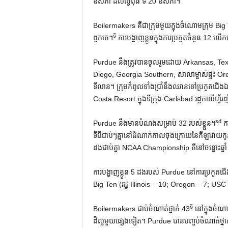
ឧសភា ដល់ថ្ងៃពុធ ទី 20 ឧសភា។
Boilermakers គឺជាក្រុមមួយក្នុងចំណោមក្រុម Big T
ទី
ពួកគេ។
ការ​បង្ហាញ​ខ្លួន​ក្នុង​ការ​ប្រកួត​ចំនួន 12 លើក​ច
Purdue នឹងត្រូវបានចូលរួមដោយ Arkansas, T
Diego, Georgia Southern, សាលាម្ចាស់ផ្ទះ O
ទីលាន។ ក្រុមកំពូលទាំងប្រាំនឹងឈានទៅប្រកួតជើងឯ
Costa Resort ក្នុងទីក្រុង Carlsbad រដ្ឋកាលីហ្វ័រញ
sd
Purdue នឹងមានបំណងសម្រាប់ 32 របស់ខ្លួន។
កា
ទីបីជាប់ៗគ្នានៅដំណាក់កាលចុងក្រោយនៃកីឡាវាយក
ដងជាប់គ្នា NCAA Championship គឺនៅចន្លោះឆ្នា
ការបង្ហាញខ្លួន 5 ដងរបស់ Purdue នៅការប្រកួតជើងឯក
Big Ten (រដ្ឋ Illinois – 10; Oregon – 7; USC
ទី
Boilermakers ជាប់ចំណាត់ថ្នាក់ 43
នៅក្នុងចំណា
ដ៏ល្អមួយផ្សេងទៀត។ Purdue បានបញ្ចប់ចំណាត់ថ្នាក់កំ