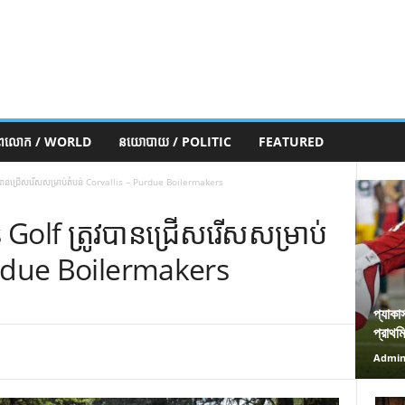
ភពលោក / WORLD
នយោបាយ / POLITIC
FEATURED
បានជ្រើសរើសសម្រាប់តំបន់ Corvallis – Purdue Boilermakers
olf ត្រូវបានជ្រើសរើសសម្រាប់
Purdue Boilermakers
প্যাকা
প্রাথম
Admi