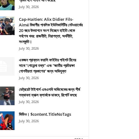
প্রথম দলে সাইন আপ করেছে
July 30, 2026
Cap-Haïtien: Alix Didier Fils-
Aimé বিভাগীয় পাবলিক ইউনিভার্সিটির নেটওয়ার্কের
20 বছর উদযাপনে অংশ নিচ্ছেন হাইতি থেকে
সর্বশেষ খবর: রাজনীতি, নিরাপত্তা, অর্থনীতি,
সংস্কৃতি।
July 30, 2026
একজন প্রাক্তন ফরাসি ফাইটার পাইলট চীনের
সাথে “গোয়েন্দা তথ্য” এবং “জাতীয় প্রতিরক্ষা
গোপনীয়তা প্রকাশের” জন্য অভিযুক্ত
July 30, 2026
ডেট্রয়েট টাইগার্স এমএলবি অভিষেকের জন্য শীর্ষ
সম্ভাবনা ম্যাক্স ক্লার্ককে ডাকবে, রিপোর্ট বলছে
July 30, 2026
ভিডিও। $content.TitleNoTags
July 30, 2026