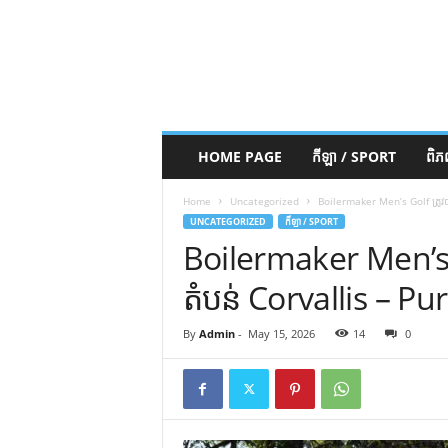
HOME PAGE
កីឡា / SPORT
ពិ
Home
Uncategorized
Boilermaker Men’s Golf ត្រូវ
UNCATEGORIZED
កីឡា / SPORT
Boilermaker Men’s G
តំបន់ Corvallis – 
By
Admin
-
May 15, 2026
14
0