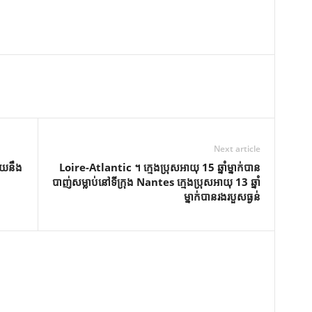
Next article
ួយនឹង
Loire-Atlantic ។ ក្មេងប្រុសអាយុ 15 ឆ្នាំម្នាក់បាន
បាញ់សម្លាប់នៅទីក្រុង Nantes ក្មេងប្រុសអាយុ 13 ឆ្នាំ
ម្នាក់បានរងរបួសធ្ងន់