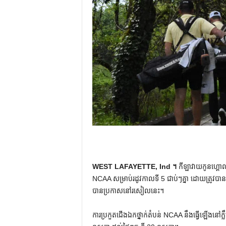
WEST LAFAYETTE, Ind ។
កីឡាវាយកូនហ្គោល
NCAA សម្រាប់រដូវកាលទី 5 ជាប់ៗគ្នា ដោយត្រូវបានបញ
បានប្រកាសនៅរសៀលនេះ។
ការប្រកួតជើងឯកថ្នាក់តំបន់ NCAA នឹងធ្វើឡើងនៅក្លឹប