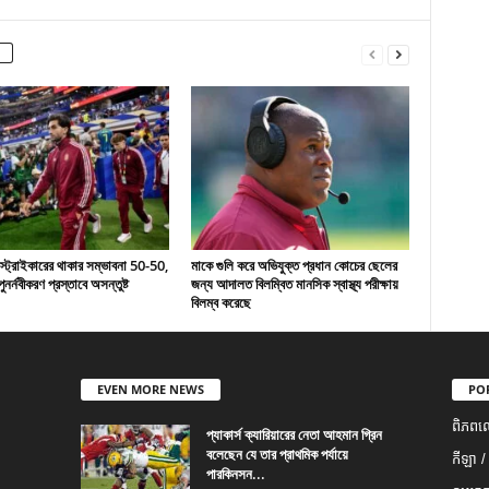
 স্ট্রাইকারের থাকার সম্ভাবনা 50-50,
মাকে গুলি করে অভিযুক্ত প্রধান কোচের ছেলের
ুনর্নবীকরণ প্রস্তাবে অসন্তুষ্ট
জন্য আদালত বিলম্বিত মানসিক স্বাস্থ্য পরীক্ষায়
বিলম্ব করেছে
EVEN MORE NEWS
PO
ពិភពល
প্যাকার্স ক্যারিয়ারের নেতা আহমান গ্রিন
বলেছেন যে তার প্রাথমিক পর্যায়ে
កីឡា /
পারকিনসন...