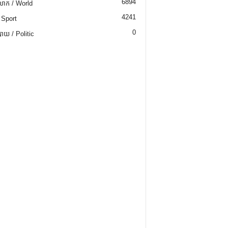
6894
ោក / World
4241
 Sport
0
យ / Politic