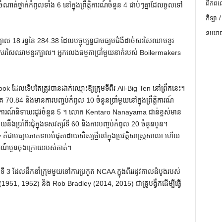
ពិភពល
់ចំណាត់ថ្នាក់កំពូលទាំង 6 នៅក្នុងព្រឹត្តិការណ៍ចំនួន 4 ជាប់ៗគ្នាដែលចូលទៅ
កីឡា /
នយោបា
ាល 18 រន្ធនៃ 284.38 ដែលបច្ចុប្បន្នជាមធ្យមជំងឺដាច់សរសៃឈាមខួរ
រដាច់សរសៃឈាមខួរក្បាល។ អ្នកលេងធម្មតាប្រាំមួយនាក់របស់ Boilermakers
k ដែលទើបតែត្រូវបានដាក់ឈ្មោះឱ្យក្រុមទីពីរ All-Big Ten នៅព្រឹកនេះ។
70.84 និងមានការបញ្ចប់កំពូល 10 ចំនួនប្រាំមួយនៅក្នុងព្រឹត្តិការណ៍
ឹត្តិការណ៍និទាឃរដូវចំនួន 5 ។ លោក Kentaro Nanayama ជាន់ខ្ពស់មាន
ប្រាំពីរជុំក្នុងទសវត្សរ៍ទី 60 និងការបញ្ចប់កំពូល 20 ចំនួនបួន។
ជាមធ្យមភាគទាបបំផុតដោយសិស្សថ្មីនៅក្នុងប្រវត្តិសាស្រ្តសាលា ហើយ
ិការណ៍បួនចុងក្រោយរបស់គាត់។
e ទី 3 ដែលដឹកនាំក្រុមមួយទៅការប្រកួត NCAA ក្នុងពីររដូវកាលដំបូងរបស់
51, 1952) និង Rob Bradley (2014, 2015) ជាគ្រូបង្វឹកដើម្បីធ្វើ