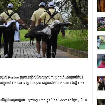
បុរស Purdue ត្រូវបានជ្រើសរើសសម្រាប់ការប្រកួតជើងឯកប្រចាំតំបន់
្ជូនទៅ Corvallis រដ្ឋ Oregon សម្រាប់តំបន់ Corvallis ប៉ុស្តិ៍ Golf
កីឡាវាយកូនហ្គោល Trysting Tree ក្នុងទីក្រុង Corvallis ថ្ងៃចន្ទ ទី 18