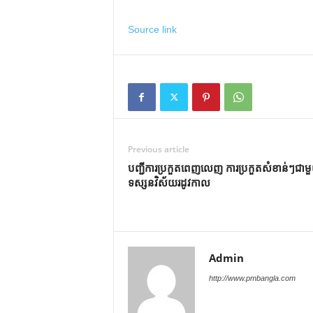
Source link
Previous article
បញ្ជីការប្រកួតពេញលេញ ការប្រកួតសំខាន់ៗជាម
ទស្សនវិស័យរដូវកាល
Admin
http://www.pmbangla.com