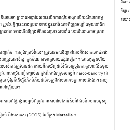
ពិភពល
កីឡា /
បាននិយាយថា ព្រះរាជអាជ្ញាដែលបានបើកការស៊ើបអង្កេតលើករណីឃាតកម្ម
នយោបា
ត។
ប្រូវ៉ង់
. ថ្មីៗនេះនាងត្រូវបានចាប់ខ្លួននៅចំណុចកិច្ចព្រមព្រៀងមួយនៅជិត
រីក្រនៅភាគខាងកើតទីក្រុងទីពីររបស់ប្រទេសបារាំង នេះបើយោងតាមប្រភព
បញ្ជាក់ថា “ធាតុនៃគ្រាប់រំសេវ” ត្រូវបានរកឃើញនៅជាប់នឹងសាកសពជនរង
យដែលត្រូវបានសិក្សា ក្នុងចំណោមមធ្យោបាយផ្សេងទៀត” ។ ហេតុដូច្នេះហើយ
បស់គាត់ត្រូវបានដុត ដោយនឹកឃើញដល់វិធីសាស្រ្តនៃការប្រហារជីវិតមួយ
បានគេប្រើជាញឹកញាប់នៅក្នុងពិភពនៃក្រុមចោរប្លន់ narco-banditry ជា
្រុយ ប៉ុន្តែក៏ដើម្បីបំភិតបំភ័យដល់សត្រូវដែលមានសក្តានុពលផងដែរ។ អយ្យ
លួន​នៅ​ឡើយ​ទេ​។
ពកាលពីថ្ងៃអង្គារបន្ទាប់ពីត្រូវបានគេហៅទៅកាន់តំបន់ដែលមិនមានមនុស្ស
មដែលរៀបចំ និងឯកទេស (DCOS) នៃទីក្រុង Marseille ។