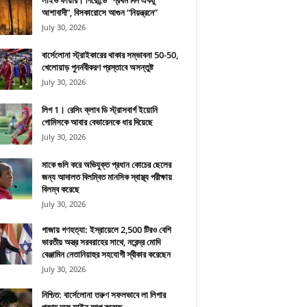
লাইভ ফায়ার। গিরোন্ডে “প্রথম দিন একটু
আশাবাদী”, বিসকারোসে আগুন “নিয়ন্ত্রনে”
July 30, 2026
বার্সেলোনা স্ট্রাইকারের থাকার সম্ভাবনা 50-50,
খেলোয়াড় পুনর্নবীকরণ প্রস্তাবে অসন্তুষ্ট
July 30, 2026
লিগ 1। রেসিং ক্লাব ডি স্ট্রাসবার্গ ইয়োনি
গোমিসকে আবার বেভারেনকে ধার দিয়েছে
July 30, 2026
মাকে গুলি করে অভিযুক্ত প্রধান কোচের ছেলের
জন্য আদালত বিলম্বিত মানসিক স্বাস্থ্য পরীক্ষায়
বিলম্ব করেছে
July 30, 2026
গাজায় গণহত্যা: ইস্রায়েলে 2,500 টিরও বেশি
ভারতীয় অস্ত্র সরবরাহের সাথে, নরেন্দ্র মোদি
বেঞ্জামিন নেতানিয়াহুর সহযোগী স্বীকার করেছেন
July 30, 2026
নিশ্চিত: বার্সেলোনা তরুণ সফলভাবে লা লিগার