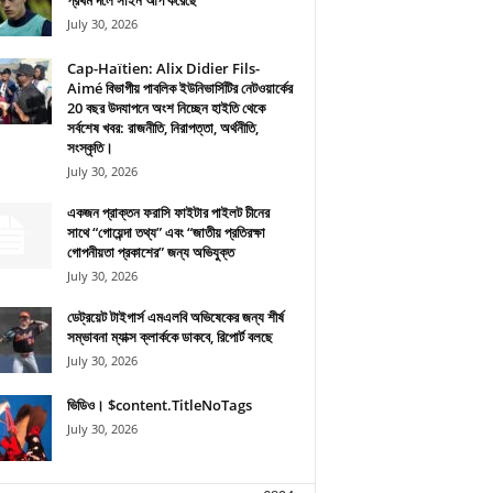
প্রথম দলে সাইন আপ করেছে
July 30, 2026
Cap-Haïtien: Alix Didier Fils-
Aimé বিভাগীয় পাবলিক ইউনিভার্সিটির নেটওয়ার্কের
20 বছর উদযাপনে অংশ নিচ্ছেন হাইতি থেকে
সর্বশেষ খবর: রাজনীতি, নিরাপত্তা, অর্থনীতি,
সংস্কৃতি।
July 30, 2026
একজন প্রাক্তন ফরাসি ফাইটার পাইলট চীনের
সাথে “গোয়েন্দা তথ্য” এবং “জাতীয় প্রতিরক্ষা
গোপনীয়তা প্রকাশের” জন্য অভিযুক্ত
July 30, 2026
ডেট্রয়েট টাইগার্স এমএলবি অভিষেকের জন্য শীর্ষ
সম্ভাবনা ম্যাক্স ক্লার্ককে ডাকবে, রিপোর্ট বলছে
July 30, 2026
ভিডিও। $content.TitleNoTags
July 30, 2026