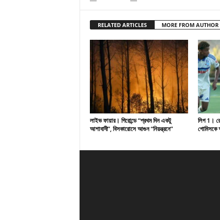
RELATED ARTICLES
MORE FROM AUTHOR
লাইভ ফায়ার। গিরোন্ডে “প্রথম দিন একটু
লিগ 1। রেসি
আশাবাদী”, বিসকারোসে আগুন “নিয়ন্ত্রনে”
গোমিসকে আ