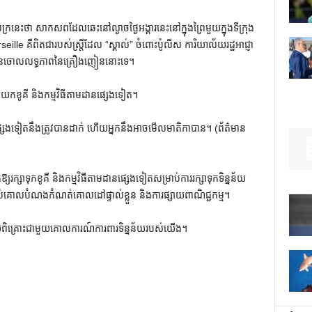
្រនេះថា សាកសពដែលឆេះនៅល្ងាចថ្ងៃអង្គារនេះនៅក្នុងព្រៃមួយក្នុងទីក្រុង
lle គឺពិតជារបស់ស្ត្រីដែល “ស្គាល់” ចំពោះប៉ូលីស ការិយាល័យរដ្ឋអាជ្ញា
្រានចោលលទ្ធភាពនៃគ្រឿងញៀននោះទេ។
លយកខូគី និងកម្មវិធីតាមដានផ្សេងទៀត។
ានផ្សេងទៀតនឹងត្រូវបានដាក់ ហើយអ្នកនឹងអាចមើលមាតិកាបាន។
(ព័ត៌មាន
តឱ្យរក្សាទុកខូគី និងកម្មវិធីតាមដានផ្សេងទៀតសម្រាប់ការរក្សាទុកទិន្នន័យ
ាប់គោលបំណងកំណត់គោលដៅផ្ទាល់ខ្លួន និងការផ្សាយពាណិជ្ជកម្ម។
ពិគ្រោះជាមួយគោលការណ៍ការពារទិន្នន័យរបស់យើង។