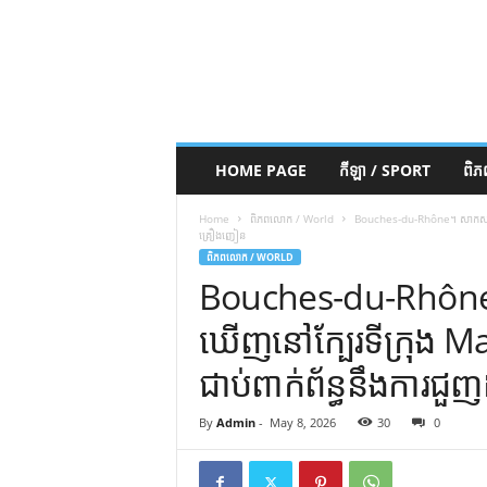
HOME PAGE
កីឡា / SPORT
ពិ
Home
ពិភពលោក / World
Bouches-du-Rhône។ សាកសព​ដែល​ត្រូវ​
គ្រឿង​ញៀន
ពិភពលោក / WORLD
Bouches-du-Rhône។ ស
ឃើញ​នៅ​ក្បែរ​ទីក្រុង Marse
ជាប់​ពាក់ព័ន្ធ​នឹង​ការ​ជួ
By
Admin
-
May 8, 2026
30
0