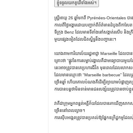
ខ្ញុំទទួលយកខូឃីទាំងអស់។
ស្ត្រីអាយុ 26 ឆ្នាំមកពី Pyrénées-Orientales 
កាលពីថ្ងៃអង្គារដោយបញ្ជាក់ពីព័ត៌មានដំបូងពីកាសែ
ទីក្រុង Benz ដែលមានទីតាំងនៅសង្កាត់រសើប និងក្
មួយផ្សេងទៀតដែលជិតស្និទ្ធនឹងបញ្ហានេះ។
យោងតាមការិយាល័យរដ្ឋអាជ្ញា Marseille ដែលបាន
គ្រោះថា “ផ្លូវនៃការសម្លាប់រង្គាលគឺជាមធ្យោបាយមួ
នេះអាចត្រូវបានគេប្រហារជីវិត មុនពេលដែលសាកសពរ
ដែលមានឈ្មោះថា “Marseille barbecue” ដែលត្រូវ
ច្រើនឆ្នាំ ហើយគោលបំណងគឺដើម្បីព្យាយាមបំផ្លាញតម
ការ​បាន​បន្ត​ថា​មិន​ទាន់​មាន​ជន​សង្ស័យ​ត្រូវ​បាន​ចាប់​ខ្
វាគឺជាក្រុមអ្នកពន្លត់អគ្គីភ័យដែលបានរកឃើញសាកស
ច្រើននៅពេលល្ងាច។
ការស៊ើបអង្កេតត្រូវបានប្រគល់ឱ្យផ្នែកឧក្រិដ្ឋកម្