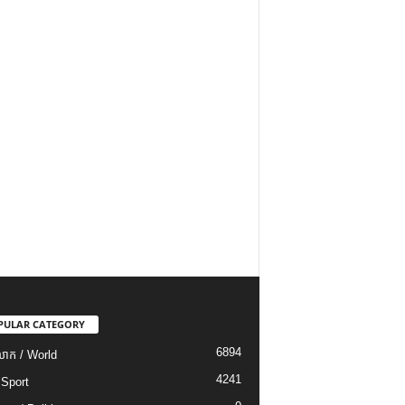
PULAR CATEGORY
6894
ោក / World
4241
 Sport