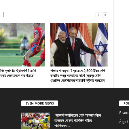
ং ক্লাব ডি স্ট্রাসবার্গ ইয়োনি
গাজায় গণহত্যা: ইস্রায়েলে 2,500 টিরও বেশি
বার বেভারেনকে ধার দিয়েছে
ভারতীয় অস্ত্র সরবরাহের সাথে, নরেন্দ্র মোদি
বেঞ্জামিন নেতানিয়াহুর সহযোগী স্বীকার করেছেন
EVEN MORE NEWS
PO
ពិភពល
প্যাকার্স ক্যারিয়ারের নেতা আহমান গ্রিন
বলেছেন যে তার প্রাথমিক পর্যায়ে
កីឡា /
পারকিনসন...