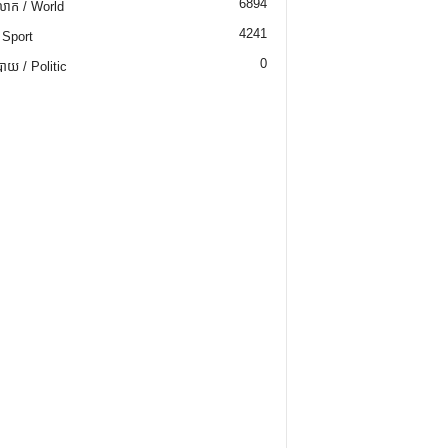
6894
ោក / World
4241
 Sport
0
យ / Politic