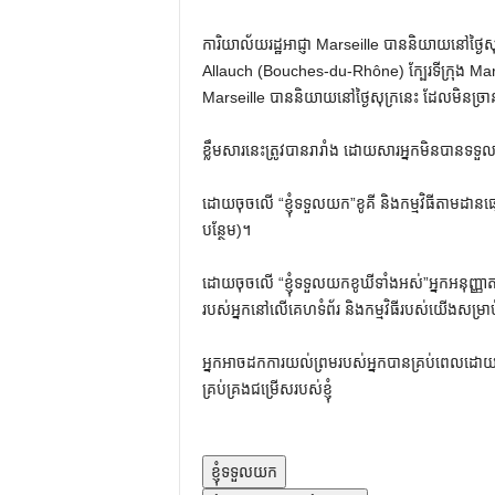
ការិយាល័យរដ្ឋអាជ្ញា Marseille បាននិយាយនៅថ្ងៃសុក
Allauch (Bouches-du-Rhône) ក្បែរទីក្រុង Marsei
Marseille បាននិយាយនៅថ្ងៃសុក្រនេះ ដែលមិនច
ខ្លឹមសារនេះត្រូវបានរារាំង ដោយសារអ្នកមិនបានទទួ
ដោយចុចលើ
“ខ្ញុំទទួលយក”
ខូគី និងកម្មវិធីតាមដ
បន្ថែម)។
ដោយចុចលើ
“ខ្ញុំទទួលយកខូឃីទាំងអស់”
អ្នកអនុញ្ញា
របស់អ្នកនៅលើគេហទំព័រ និងកម្មវិធីរបស់យើងសម្រ
អ្នកអាចដកការយល់ព្រមរបស់អ្នកបានគ្រប់ពេលដោយ
គ្រប់គ្រងជម្រើសរបស់ខ្ញុំ
ខ្ញុំទទួលយក