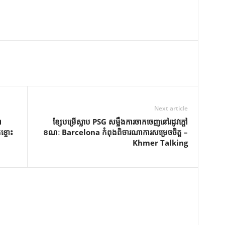
Next article
ា
ខ្សែ​បម្រើ​ស្លាប PSG សម្លឹង​ការ​ចាកចេញ​នៅ​រដូវ​ក្ដៅ
ខ្ចោះ
ខណៈ Barcelona កំពុង​ពិចារណា​ការ​សម្រេច​ចិត្ត –
Khmer Talking