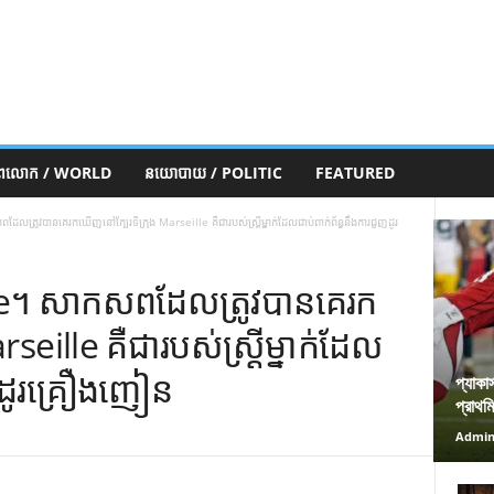
ភពលោក / WORLD
នយោបាយ / POLITIC
FEATURED
បាន​គេ​រក​ឃើញ​នៅ​ក្បែរ​ទីក្រុង Marseille គឺ​ជា​របស់​ស្ត្រី​ម្នាក់​ដែល​ជាប់​ពាក់ព័ន្ធ​នឹង​ការ​ជួញ​ដូរ​
ាកសព​ដែល​ត្រូវ​បាន​គេ​រក​
ille គឺ​ជា​របស់​ស្ត្រី​ម្នាក់​ដែល​
ញ​ដូរ​គ្រឿង​ញៀន
প্যাকা
প্রাথম
Admi