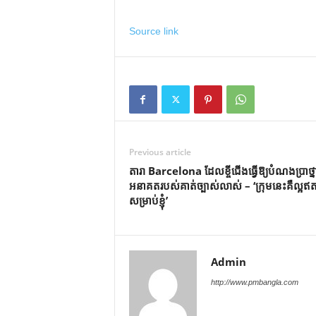
Source link
Previous article
តារា Barcelona ដែលខ្ចីជើងធ្វើឱ្យបំណងប្រាថ្ន
អនាគតរបស់គាត់ច្បាស់លាស់ – ‘ក្រុមនេះគឺល្អឥត
សម្រាប់ខ្ញុំ’
Admin
http://www.pmbangla.com