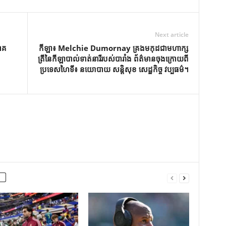
Next article
ាគ
កីឡា៖ Melchie Dumornay គ្រង​មកុដ​ជា​មហាក្ស
ត្រី​នៃ​កីឡា​បាល់ទាត់​នារី​របស់​បារាំង ព័ត៌មាន​ចុងក្រោយ​ពី​
ប្រទេស​ហៃទី៖ នយោបាយ សន្តិសុខ សេដ្ឋកិច្ច វប្បធម៌។