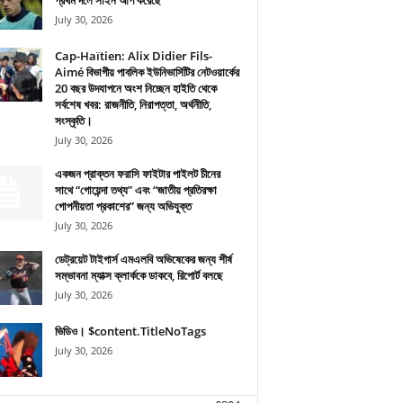
প্রথম দলে সাইন আপ করেছে
July 30, 2026
Cap-Haïtien: Alix Didier Fils-
Aimé বিভাগীয় পাবলিক ইউনিভার্সিটির নেটওয়ার্কের
20 বছর উদযাপনে অংশ নিচ্ছেন হাইতি থেকে
সর্বশেষ খবর: রাজনীতি, নিরাপত্তা, অর্থনীতি,
সংস্কৃতি।
July 30, 2026
একজন প্রাক্তন ফরাসি ফাইটার পাইলট চীনের
সাথে “গোয়েন্দা তথ্য” এবং “জাতীয় প্রতিরক্ষা
গোপনীয়তা প্রকাশের” জন্য অভিযুক্ত
July 30, 2026
ডেট্রয়েট টাইগার্স এমএলবি অভিষেকের জন্য শীর্ষ
সম্ভাবনা ম্যাক্স ক্লার্ককে ডাকবে, রিপোর্ট বলছে
July 30, 2026
ভিডিও। $content.TitleNoTags
July 30, 2026