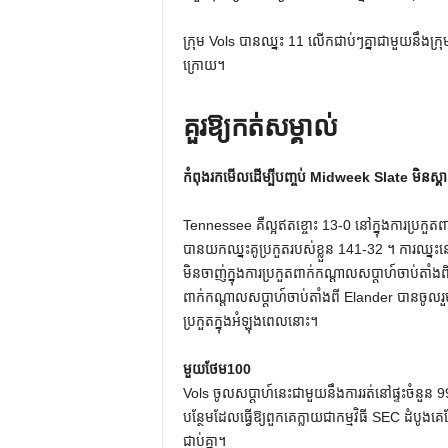
ក្រុម Vols បានឈ្នះ 11 លើកជាប់ៗគ្នាជាមួយនឹងក្រុម
ក្រោយ។
គួរឱ្យកត់សម្គាល់
កំពុងរកមើលដើម្បីបញ្ចប់ Midweek Slate មិនស្គ
Tennessee គឺល្អឥតខ្ចោះ 13-0 នៅក្នុងការប្រកួត
បានយកឈ្នះគូប្រកួតរបស់ខ្លួន 141-32 ។ ការឈ្នះនៅ
មិនចាញ់ក្នុងការប្រកួតពាក់កណ្តាលសប្តាហ៍ចាប់តា
ពាក់កណ្តាលសប្តាហ៍ចាប់តាំងពី Elander បានចូលរួម
ប្រកួតក្នុងអំឡុងពេលនោះ។
មួយថែម100
Vols ចូលសប្តាហ៍នេះជាមួយនឹងការរត់នៅផ្ទះចំនួន 
បន្ថែមដែលធ្វើឱ្យពួកគេក្លាយជាកម្មវិធី SEC ដំបូ
ជាប់គ្នា។