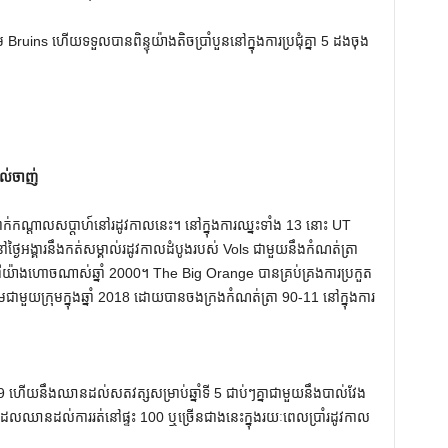
 Bruins ហើយទទួលបានពិន្ទុយ៉ាងតិចប្រាំបួននៅក្នុងការប្រជុំគ្នា 5 ដងចុង
ាល់ចាញ់
ពាក់កណ្តាលសប្តាហ៍នៅរដូវកាលនេះ។ នៅក្នុងការឈ្នះទាំង 13 នោះ UT
ថ្ងៃអង្គារនឹងកត់សម្គាល់រដូវកាលដំបូងរបស់ Vols ជាមួយនឹងកំណត់ត្រា
ំងពីយ៉ាងហោចណាស់ឆ្នាំ 2000។ The Big Orange បានគ្រប់គ្រងការប្រកួត
ជាមួយក្រុមក្នុងឆ្នាំ 2018 ដោយបានចងក្រងកំណត់ត្រា 90-11 នៅក្នុងការ
99 ហើយនឹងឈានដល់សតវត្សសម្រាប់ឆ្នាំទី 5 ជាប់ៗគ្នាជាមួយនឹងបាល់វែង
ងគេដែលឈានដល់ការរត់នៅផ្ទះ 100 ឬច្រើនជាងនេះក្នុងរយៈពេលប្រាំរដូវកាល