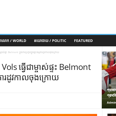
ភពលោក / WORLD
នយោបាយ / POLITIC
FEATURED
់ផ្ទះ Belmont ក្នុងការប្រកួតក្នុងផ្ទះធម្មតារដូវកាលចុងក្រោយ
ls ធ្វើជាម្ចាស់ផ្ទះ Belmont
ធម្មតារដូវកាលចុងក្រោយ
প্যাকা
প্রাথম
Admi