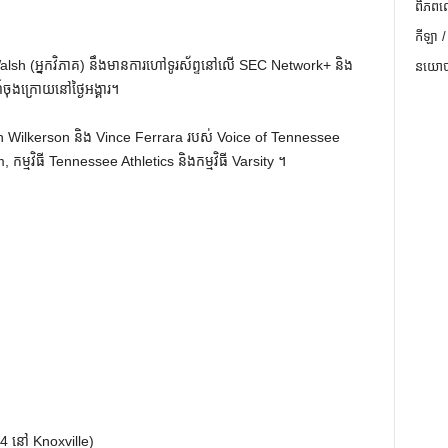
ពិភពល
កីឡា /
sh (អ្នកវិភាគ) នឹងមានការហៅទូរស័ព្ទនៅលើ SEC Network+ និង
នយោបា
ចុងក្រោយនៅថ្ងៃអង្គារ។
John Wilkerson និង Vince Ferrara របស់ Voice of Tennessee
្មវិធី Tennessee Athletics និងកម្មវិធី Varsity ។
9-4 នៅ Knoxville)