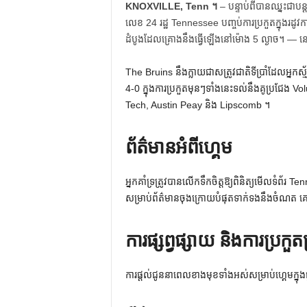
KNOXVILLE, Tenn ។
– បន្ទាប់ពីបានឈ្នះជាបន្
លេខ 24 រដ្ឋ Tennessee បញ្ចប់ការប្រកួតក្នុងរដូ
ដំបូងដែលគ្រោងនឹងធ្វើឡើងនៅម៉ោង 5 ល្ងាច។ —
The Bruins នឹង​ក្លាយ​ជា​សត្រូវ​ជាតិ​ទី​ប្រាំ​ដែល​អ្នក​ស្
4-0 ក្នុងការប្រកួតមុនៗទាំងនេះទល់នឹងគូប្រជែ
Tech, Austin Peay និង Lipscomb ។
ព័ត៌មានអំពីហ្គេម
អ្នកគាំទ្រត្រូវបានលើកទឹកចិត្តឱ្យពិនិត្យមើលទំ
សម្រាប់ព័ត៌មានចុងក្រោយបំផុតទាក់ទងនឹងចំណត គ
ការផ្សព្វផ្សាយ និងការប្រកួ
ការផ្តល់ជូននាពេលខាងមុខទាំងអស់សម្រាប់ហ្គេមក្នុ