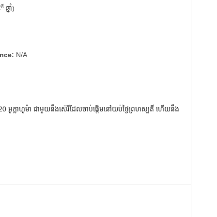
ទី
៩
ឆ្នាំ)
ence:
N/A
 អូក្លាហូម៉ា ជាមួយនឹងស៊េរីដែលចាប់ផ្តើមនៅយប់ថ្ងៃព្រហស្បតិ៍ ហើយនឹង