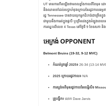
UT មានការកើនឡើងថាមពលខ្លាំងកាលពីខែមុន ដោយបាន
នឹងឈានទៅដល់សប្តាហ៍ចុងក្រោយនៃរដូវកាលធម្មត
រដ្ឋ Tennessee បានវាយលុកអ្នកជិះកង់ជាច្រើនក្នុង 
ជាមួយនឹងការរត់ក្នុងផ្ទះបី ឬច្រើនដងក្នុងអំឡុងពេល
ការឈ្នះលើលេខ 4 Texas នៅថ្ងៃទី 9 ខែឧសភា និង
អេក្រង់ OPPONENT
Belmont Bruins (19-32, 9-12 MVC)
កំណត់ត្រាឆ្នាំ 2025៖
26-34 (13-14 MV
2025 ក្រោយ​រដូវ​កាល៖
N/A
ការស្ទង់មតិមុនរដូវកាលនៃសន្និសិទ Missou
គ្រូបង្វឹក៖
លោក Dave Jarvis