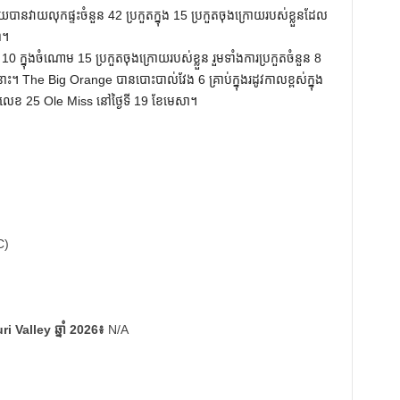
វាយលុកផ្ទះចំនួន 42 ប្រកួតក្នុង 15 ប្រកួតចុងក្រោយរបស់ខ្លួនដែល
ា។
10 ក្នុងចំណោម 15 ប្រកួតចុងក្រោយរបស់ខ្លួន រួមទាំងការប្រកួតចំនួន 8
នោះ។ The Big Orange បានបោះបាល់វែង 6 គ្រាប់ក្នុងរដូវកាលខ្ពស់ក្នុង
លេខ 25 Ole Miss នៅថ្ងៃទី 19 ខែមេសា។
C)
ri Valley ឆ្នាំ 2026៖
N/A