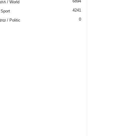
6894
ោក / World
4241
 Sport
0
យ / Politic