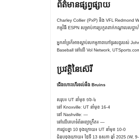
ព័ត៌មានផ្សព្វផ្សាយ
Charley Collier (PxP) និង VFL Redmond Wal
កម្មវិធី ESPN សម្រាប់ការប្រកួតពាក់កណ្តាលសប្តាហ៍
អ្នកគាំទ្រក៏អាចស្តាប់សកម្មភាពហៅទូរសព្ទរបស់ 
Baseball នៅលើ Vol Network, UTSports.com, កម
ប្រវត្តិនៃស៊េរី
ជើងហោះហើរទល់នឹង Bruins
សរុប៖ UT នាំមុខ ១៦-៤
នៅ Knoxville: UT នាំមុខ 16-4
នៅ Nashville: —
នៅលើគេហទំព័រអព្យាក្រឹត៖ —
ការជួបគ្នា 10 ចុងក្រោយ៖ UT នាំមុខ 10-0
ជំនួបចុងក្រោយ៖ ថ្ងៃទី 13 ឧសភា ឆ្នាំ 2025 (W, 