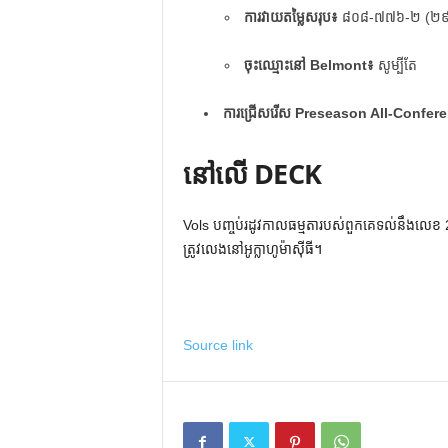
ការវាយតម្លៃសរុប៖
៨០៨-៧៧៦-២ (២
ចុះឈ្មោះនៅ Belmont៖
សូម្បីតែ
ការជ្រើសរើស Preseason All-Confer
នៅលើ DECK
Vols បញ្ចប់រដូវកាលធម្មតារបស់ពួកគេទល់នឹងលេខ 20
ត្រូវលេងនៅអូក្លាហូម៉ាស៊ីធី។
Source link