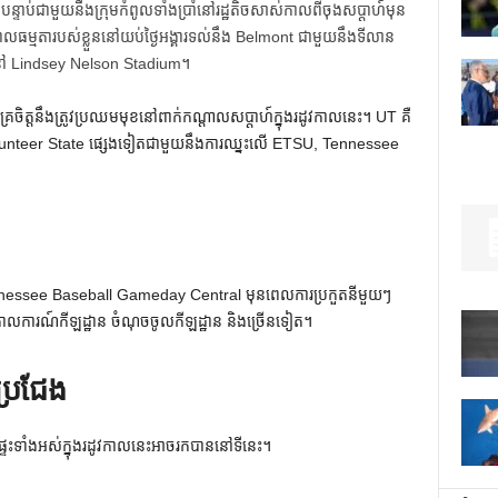
តបន្ទាប់ជាមួយនឹងក្រុមកំពូលទាំងប្រាំនៅរដ្ឋតិចសាស់កាលពីចុងសប្តាហ៍មុន
វកាលធម្មតារបស់ខ្លួននៅយប់ថ្ងៃអង្គារទល់នឹង Belmont ជាមួយនឹងទីលាន
 នៅ Lindsey Nelson Stadium។
ម័គ្រ​ចិត្ត​នឹង​ត្រូវ​ប្រឈម​មុខ​នៅ​ពាក់​កណ្តាល​សប្តាហ៍​ក្នុង​រដូវ​កាល​នេះ។ UT គឺ
ង Volunteer State ផ្សេងទៀតជាមួយនឹងការឈ្នះលើ ETSU, Tennessee
ព័រ Tennessee Baseball Gameday Central មុនពេលការប្រកួតនីមួយៗ
ោលការណ៍កីឡដ្ឋាន ចំណុចចូលកីឡដ្ឋាន និងច្រើនទៀត។
តប្រជែង
ងផ្ទះទាំងអស់ក្នុងរដូវកាលនេះអាចរកបាននៅទីនេះ។