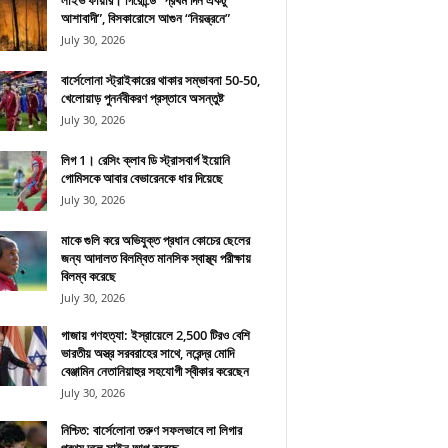
লাইভ ফায়ার। গিরোন্ডে “প্রথম দিন একটু
আশাবাদী”, বিসকারোসে আগুন “নিয়ন্ত্রনে”
July 30, 2026
বার্সেলোনা স্ট্রাইকারের থাকার সম্ভাবনা 50-50,
খেলোয়াড় পুনর্নবীকরণ প্রস্তাবে অসন্তুষ্ট
July 30, 2026
লিগ 1। রেসিং ক্লাব ডি স্ট্রাসবার্গ ইয়োনি
গোমিসকে আবার বেভারেনকে ধার দিয়েছে
July 30, 2026
মাকে গুলি করে অভিযুক্ত প্রধান কোচের ছেলের
জন্য আদালত বিলম্বিত মানসিক স্বাস্থ্য পরীক্ষায়
বিলম্ব করেছে
July 30, 2026
গাজায় গণহত্যা: ইস্রায়েলে 2,500 টিরও বেশি
ভারতীয় অস্ত্র সরবরাহের সাথে, নরেন্দ্র মোদি
বেঞ্জামিন নেতানিয়াহুর সহযোগী স্বীকার করেছেন
July 30, 2026
নিশ্চিত: বার্সেলোনা তরুণ সফলভাবে লা লিগার