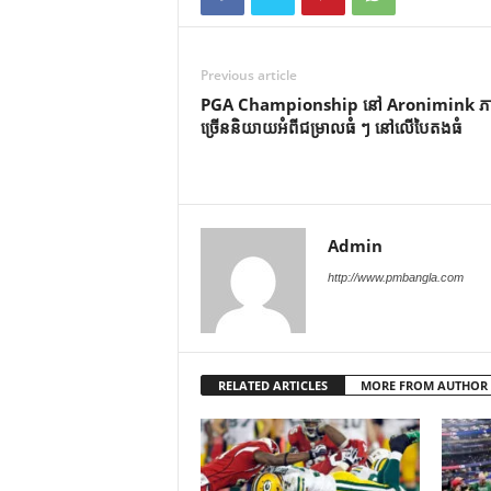
Previous article
PGA Championship នៅ Aronimink ភ
ច្រើននិយាយអំពីជម្រាលធំ ៗ នៅលើបៃតងធំ
Admin
http://www.pmbangla.com
RELATED ARTICLES
MORE FROM AUTHOR