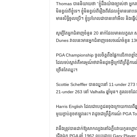
Thomas បាននិយាយថា “ខ្ញុំដឹងយ៉ាងច្បាស់ថា អ្នករាល់
មិនខ្វល់ពីខ្ញុំទេ។ ខ្ញុំមិនខ្វល់ពីរឿងពីរដែលខ្ញុំម
មានសិទ្ធិចូលប្រើ។ ខ្ញុំប្រហែលជាបានទៅមើល និងធ្វើរឿងដ
សូម្បីតែអ្នកជំនាញចំនួន 20 នាក់ដែលមានលក្ខណៈសម្បត
Dunes វាលនេះមានអ្នកជំនាញទេសចរណ៍ចំនួន 136 នា
PGA Championship ចូលចិត្តពឹងផ្អែកលើភាពខ្ល
ដែល​ទប់​ស្កាត់​គឺ​អារម្មណ៍​ថា​វា​មិន​ដូច​អ្វី​ក្រៅ​ពី​ព្រឹ
ច្រើន​តែ​ឈ្នះ។
Scottie Scheffler បានឈ្នះនៅ 11-under 273 
21-under 263 នៅ Valhalla ឆ្នាំមុន។ តួរលេខដែលទា
Harris English ដែលជាបេក្ខជនចុងក្រោយកាលពីឆ្នាំ
មួយក្តាប់តូចឥឡូវនេះ។ វាដូចជាព្រឹត្តិការណ៍ PGA To
វានឹងត្រូវបានដាក់ឱ្យសាកល្បងនៅឯក្លឹបវាយកូនហ្គោ
ជើងឯក PGA ឆ្នាំ 1962 ឈ្នះដោយ Gary Player ។ 