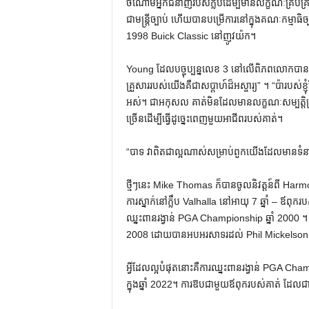
ចំណោមអ្នកជំនាញរបស់ក្លឹបដើម្បីមានលក្ខណៈគ្រប់គ្រ
ជាមន្ត្រីច្បាប់ ហើយបានបម្រើការនៅក្នុងគណៈកម្មាធិច្
1998 Buick Classic នៅញូវយ៉ក។
Young ដែលបច្ចុប្បន្នលេខ 3 នៅលើពិភពលោកបានន
គ្រួសាររបស់យើងគឺជាសប្តាហ៍ដ៏អស្ចារ្យ” ។ “ប៉ារប
អស់។ ជាអកុសល គាត់មិនដែលមានលក្ខណៈសម្បត្តិគ្រប់
ច្រើនដើម្បីធ្វើដូច្នេះពេញមួយអាជីពរបស់គាត់។
“បាទ វាពិតជាល្អណាស់សម្រាប់ពួកយើងដែលមានទំនា
ថ្មីៗនេះ Mike Thomas ក៏បានចូលនិវត្តន៍ពី Harmo
ការស្នាក់នៅក្លឹប Valhalla នៅអាយុ 7 ឆ្នាំ – ឪ
ឈ្នះពានរង្វាន់ PGA Championship ឆ្នាំ 2000 ។ គាត់
2008 ដោយ​បាន​អបអរសាទរ​ដល់ Phil Mickelson នៅ
អ្វីដែលល្អបំផុតនោះគឺការឈ្នះពានរង្វាន់ PGA Cha
ក្នុងឆ្នាំ 2022។ ការឱបជាមួយឪពុករបស់គាត់ ដែល