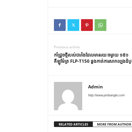
Previous article
កាំជ្រួច​ថ្មី​របស់​បារាំង​ដែល​មាន​រយៈ​ចម្ងាយ ១៥០
គីឡូម៉ែត្រ FLP-T150 ឆ្លង​កាត់​ការ​សាកល្បង​ដំប
Admin
http://www.pmbangla.com
RELATED ARTICLES
MORE FROM AUTHOR