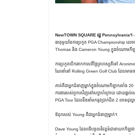
NewTOWN SQUARE រដ្ឋ Pennsylvania។
–
ធាតុមួយនៃការប្រកួត PGA Championship លេច
Thomas និង Cameron Young ក្នុងចំណោមកីឡាករដែ
ការប្រកួតបើកឆាកកាលពីថ្ងៃព្រហស្បតិ៍នៅ Aroni
ណែនាំនៅ Rolling Green Golf Club ដែលមានចម្ងាយ
គាត់គឺជាអ្នកជំនាញម្នាក់ក្នុងចំណោមកីឡាករទាំង 2
ការងាររបស់ពួកគេវិញនៅសប្តាហ៍ក្រោយ ដោយផ្តល់មេ
PGA Tour ដែលនឹងនាំមកនូវប្រាក់ជិត 2 លានដុល្លា
ឪពុករបស់ Young គឺជាអ្នកជំនាញម្នាក់។
Dave Young ដែលទើបចូលនិវត្តន៍ជានាយកកីឡាវាយកូ