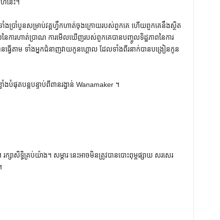
ាហ៍នេះ។
្រាំបួនសម្រាប់វគ្គហ្វឹកហាត់ចុងក្រោយរបស់ពួកគេ ហើយពួកគេនឹងស្ថិត
នៃ​ការ​ហាត់​ប្រាណ ការ​មើល​ឃើញ​របស់​ពួក​គេ​បាន​បញ្ចូល​ទិដ្ឋភាព​នៃ​ការ​
្វើតាម ទាំងអ្នកជំនាញវាយកូនហ្គោល ដែលទាំងពីរនាក់បានបង្រៀនកូន
ំងបំផុតបន្តបន្ទាប់ពីពានរង្វាន់ Wanamaker ។
ក្សាសិទ្ធិគ្រប់យ៉ាង។ សម្ភារៈនេះអាចមិនត្រូវបានបោះពុម្ពផ្សាយ សរសេរ
។