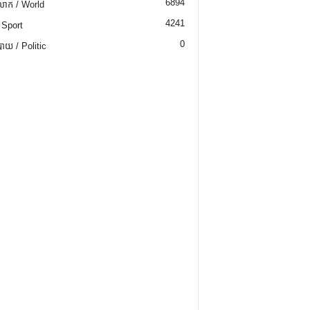
6894
ោក / World
4241
 Sport
0
យ / Politic