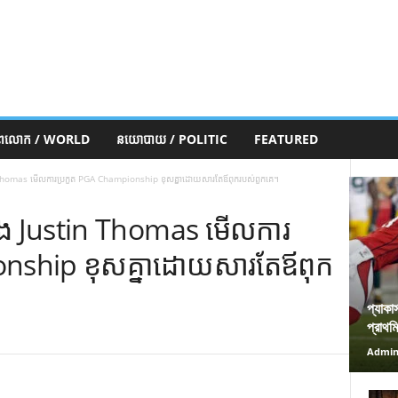
ភពលោក / WORLD
នយោបាយ / POLITIC
FEATURED
homas មើលការប្រកួត PGA Championship ខុសគ្នាដោយសារតែឪពុករបស់ពួកគេ។
 Justin Thomas មើលការ
onship ខុសគ្នាដោយសារតែឪពុក
প্যাকা
প্রাথম
Admi