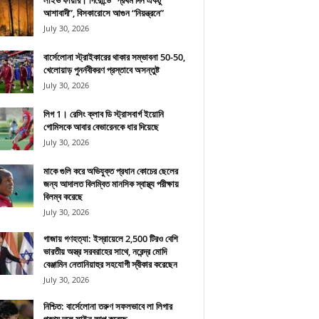
লাইভ ফায়ার। গিরোন্ডে “প্রথম দিন একটু
আশাবাদী”, বিসকারোসে আগুন “নিয়ন্ত্রনে”
July 30, 2026
বার্সেলোনা স্ট্রাইকারের থাকার সম্ভাবনা 50-50,
খেলোয়াড় পুনর্নবীকরণ প্রস্তাবে অসন্তুষ্ট
July 30, 2026
লিগ 1। রেসিং ক্লাব ডি স্ট্রাসবার্গ ইয়োনি
গোমিসকে আবার বেভারেনকে ধার দিয়েছে
July 30, 2026
মাকে গুলি করে অভিযুক্ত প্রধান কোচের ছেলের
জন্য আদালত বিলম্বিত মানসিক স্বাস্থ্য পরীক্ষায়
বিলম্ব করেছে
July 30, 2026
গাজায় গণহত্যা: ইস্রায়েলে 2,500 টিরও বেশি
ভারতীয় অস্ত্র সরবরাহের সাথে, নরেন্দ্র মোদি
বেঞ্জামিন নেতানিয়াহুর সহযোগী স্বীকার করেছেন
July 30, 2026
নিশ্চিত: বার্সেলোনা তরুণ সফলভাবে লা লিগার