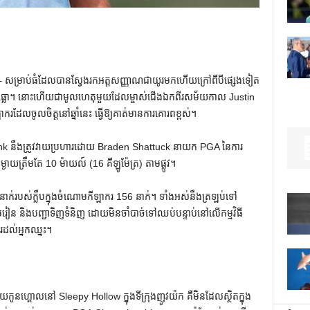
 សម្រាប់ធំដែលបានស្វែងរកអត្តសញ្ញាណជាយូរមកហើយក្រៅពីបីផ្សេងទៀត
ធ្លោ។ នោះហើយជាមូលហេតុមួយដែលម្ចាស់ជើងឯកពីរសម័យកាល Justin
លចូលចិត្តនៅឆ្នាំនេះ ធ្វើឱ្យគាត់មានការគោរពខ្ពស់។
mink នឹងត្រូវវាយប្រហារដោយ Braden Shattuck នាយក PGA នៃការ
ត្រឹមតែ 10 ម៉ាយល៍ (16 គីឡូម៉ែត្រ) តាមផ្លូវ។
0 នាក់របស់ក្លឹបក្នុងចំណោមកីឡាករ 156 នាក់។ ទាំងអស់នឹងត្រឡប់ទៅ
រៀន និងបញ្ជាទិញទំនិញ ដោយមិនចាំបាច់ទៅឈប់បន្ទាប់នៅលើកម្មវិធី
រដល់អ្នកឈ្នះ។
នហ្គោលនៅ Sleepy Hollow ក្នុងទីក្រុងញូវយ៉ក គឺមិនដែលស្ថិតក្នុង