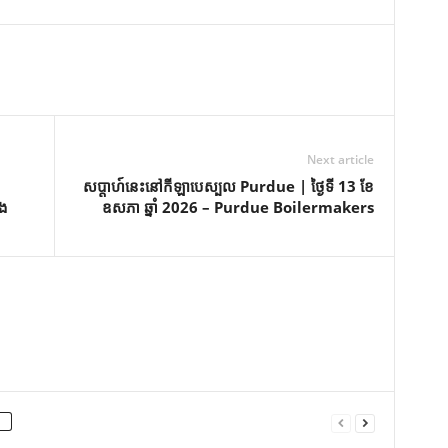
Next article
សប្តាហ៍នេះនៅកីឡាបេស្បល Purdue | ថ្ងៃទី 13 ខែ
ូង
ឧសភា ឆ្នាំ 2026 – Purdue Boilermakers