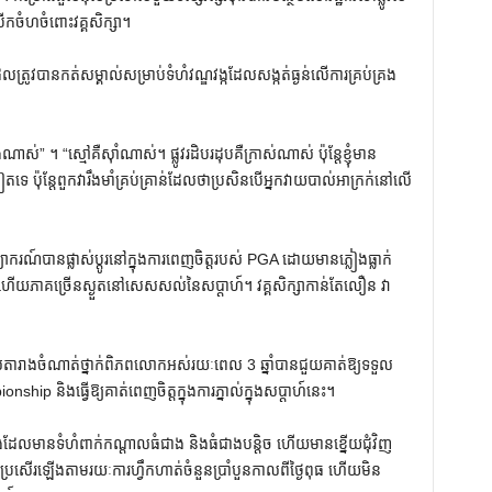
ចំហចំពោះវគ្គសិក្សា។
រូវបានកត់សម្គាល់សម្រាប់ទំហំវណ្ឌវង្កដែលសង្កត់ធ្ងន់លើការគ្រប់គ្រង
។ “ស្មៅគឺស៊ាំណាស់។ ផ្លូវរដិបរដុបគឺក្រាស់ណាស់ ប៉ុន្តែខ្ញុំមាន
ង្អៀតទេ ប៉ុន្តែពួកវារឹងមាំគ្រប់គ្រាន់ដែលថាប្រសិនបើអ្នកវាយបាល់អាក្រក់នៅលើ
្យាករណ៍បានផ្លាស់ប្តូរនៅក្នុងការពេញចិត្តរបស់ PGA ដោយមានភ្លៀងធ្លាក់
ាក ហើយភាគច្រើនស្ងួតនៅសេសសល់នៃសប្តាហ៍។ វគ្គសិក្សាកាន់តែលឿន វា
តារាងចំណាត់ថ្នាក់ពិភពលោកអស់រយៈពេល 3 ឆ្នាំបានជួយគាត់ឱ្យទទួល
hip និងធ្វើឱ្យគាត់ពេញចិត្តក្នុងការភ្នាល់ក្នុងសប្តាហ៍នេះ។
ែលមានទំហំពាក់កណ្តាលធំជាង និងធំជាងបន្តិច ហើយមានខ្នើយជុំវិញ
្រសើរឡើងតាមរយៈការហ្វឹកហាត់ចំនួនប្រាំបួនកាលពីថ្ងៃពុធ ហើយមិន