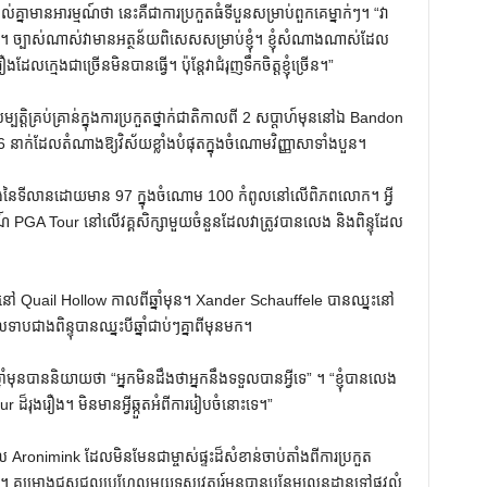
គ្នាមានអារម្មណ៍ថា នេះគឺជាការប្រកួតធំទីបួនសម្រាប់ពួកគេម្នាក់ៗ។ “វា
ាននោះទេ។ ច្បាស់ណាស់វាមានអត្ថន័យពិសេសសម្រាប់ខ្ញុំ។ ខ្ញុំសំណាងណាស់ដែល
ែលក្មេងជាច្រើនមិនបានធ្វើ។ ប៉ុន្តែវាជំរុញទឹកចិត្តខ្ញុំច្រើន។”
្តិគ្រប់គ្រាន់ក្នុងការប្រកួតថ្នាក់ជាតិកាលពី 2 សប្តាហ៍មុននៅឯ Bandon
ក់ដែលតំណាងឱ្យវិស័យខ្លាំងបំផុតក្នុងចំណោមវិញ្ញាសាទាំងបួន។
ាំងនៃទីលានដោយមាន 97 ក្នុងចំណោម 100 កំពូលនៅលើពិភពលោក។ អ្វី​
ត្តិការណ៍ PGA Tour នៅ​លើ​វគ្គ​សិក្សា​មួយ​ចំនួន​ដែល​វា​ត្រូវ​បាន​លេង និង​ពិន្ទុ​ដែល​
នៅ Quail Hollow កាលពីឆ្នាំមុន។ Xander Schauffele បានឈ្នះនៅ
បជាងពិន្ទុបានឈ្នះបីឆ្នាំជាប់ៗគ្នាពីមុនមក។
មុនបាននិយាយថា “អ្នកមិនដឹងថាអ្នកនឹងទទួលបានអ្វីទេ” ។ “ខ្ញុំបានលេង
ur ដ៏រុងរឿង។ មិនមានអ្វីឆ្កួតអំពីការរៀបចំនោះទេ។”
ល Aronimink ដែលមិនមែនជាម្ចាស់ផ្ទះដ៏សំខាន់ចាប់តាំងពីការប្រកួត
គម្រោងជួសជុលប្រហែលមួយទស្សវត្សរ៍មុនបានបន្ថែមលេនដ្ឋានទៅផ្លូវលំ