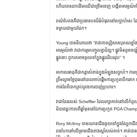
ហើយបានដកដើមឈើជាច្រើនចេញ បង្កើតអារម្មណ៍បើក
ពណ៌បៃតងគឺជាប្រធានបទដ៏ធំបំផុតនៅសប្តាហ៍នេះ ដែលត្
ចម្ងាយជាមួយដែក។
Young បាននិយាយថា “វាជាភាគឦសានបុរាណខ្លាំងណាស់” 
អារម្មណ៍ថា វាជាការរួមបញ្ចូលគ្នាដ៏ល្អ។ ផ្លូវមិនតូចច
ផ្លូវនោះ ពួកគេអាចចូលទៅក្នុងផ្លូវរដិបរដុប” ។
អាកាសធាតុគឺជាកត្តាសំខាន់ក្នុងអំឡុងសប្តាហ៍។ ការព
ត្រឹមល្ងាចថ្ងៃពុធនៅពេលចាប់ផ្តើមការប្រកួតបើកឆ
កាន់តែពិបាកគ្រប់គ្រងការបាញ់ប្រហារ។
វាជាដែនរបស់ Scheffler ដែលរក្សាគាត់នៅលើកំពូល
ជ័យជម្នះកាលពីឆ្នាំមុននៅឯការប្រកួត PGA Champions
Rory McIlroy បានឈានជើងចូលទៅក្នុងស្បែកជើងដ
ពងបែកនៅលើម្រាមជើងខាងស្តាំរបស់គាត់។ គាត់បានប