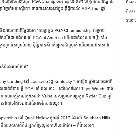
ាន់សម្រាប់ការប្រកួត PGA Championship នោះទេ។ ប៉ុន្តែគាត់បានធ្វើការ
ពិភពល
បាប់ថ្នាក់អនុបណ្ឌិត។ គាត់បានលេងនៅក្នុងព្រឹត្តិការណ៍ PGA Tour ឆ្នាំ
កីឡា /
នយោបា
ិយាយកាលពីថ្ងៃពុធថា “ការប្រកួត PGA Championship សម្រាប់
ស់ខ្ញុំតែងតែជាអាជីពរបស់ PGA of America ហើយគាត់ទទួលយកអ្វីៗទាំង
គ្រាន់សម្រាប់វាទេ ប៉ុន្តែគាត់គឺជាកីឡាករដ៏ល្អម្នាក់ ហើយមានឱកាសជា
ក់ទំនងរបស់គាត់”
ny Landing នៅ Louisville រដ្ឋ Kentucky ។ ចាស្ទីន ថូម៉ាស ចងចាំពី
ពុករបស់គាត់គឺជាមន្រ្តី PGA នៅពេលនោះ – នៅពេលដែល Tiger Woods បាន
​បាន​ស្ថិត​នៅ​ក្នុង​តារាង Valhalla សម្រាប់​ការ​ប្រកួត Ryder Cup ឆ្នាំ
​ពេល​ដែល​ជនជាតិ​អាមេរិក​បាន​ឈ្នះ។
mpionship នៅ Quail Hollow ក្នុងឆ្នាំ 2017 និងនៅ Southern Hills
ជាជីតារបស់គាត់ក៏ជាអ្នកគាំទ្រយូរមកហើយផងដែរ – គឺពិសេស។