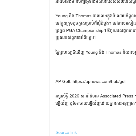
រំពឹងថានឹងមានបញ្ហាអ្វីទាំងអស់នៅសេសសល់នៃសប្ត
Young និង Thomas បានលេងក្នុងចំណោមកំពូលទាំងប
នៅក្នុងក្រុមដូចគ្នាសម្រាប់ពីរជុំដំបូង។ នៅ​ពេល​រសៀល​
ប្រកួត PGA Championship។ ឪពុករបស់ពួកគេបានធ
ប្រុសរបស់ពួកគេអំពីហ្គេម។
ថ្ងៃព្រហស្បតិ៍ឃើញ Young និង Thomas និងវាលខ្លា
___
AP Golf: https://apnews.com/hub/golf
រក្សាសិទ្ធិ 2026 សារព័ត៌មាន Associated Press ។ រ
ឡើងវិញ ឬចែកចាយឡើងវិញដោយគ្មានការអនុញ្ញាត
Source link