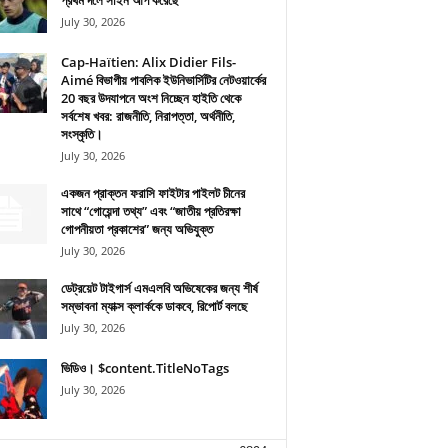
প্রথম দলে সাইন আপ করেছে
July 30, 2026
Cap-Haïtien: Alix Didier Fils-
Aimé বিভাগীয় পাবলিক ইউনিভার্সিটির নেটওয়ার্কের
20 বছর উদযাপনে অংশ নিচ্ছেন হাইতি থেকে
সর্বশেষ খবর: রাজনীতি, নিরাপত্তা, অর্থনীতি,
সংস্কৃতি।
July 30, 2026
একজন প্রাক্তন ফরাসি ফাইটার পাইলট চীনের
সাথে “গোয়েন্দা তথ্য” এবং “জাতীয় প্রতিরক্ষা
গোপনীয়তা প্রকাশের” জন্য অভিযুক্ত
July 30, 2026
ডেট্রয়েট টাইগার্স এমএলবি অভিষেকের জন্য শীর্ষ
সম্ভাবনা ম্যাক্স ক্লার্ককে ডাকবে, রিপোর্ট বলছে
July 30, 2026
ভিডিও। $content.TitleNoTags
July 30, 2026