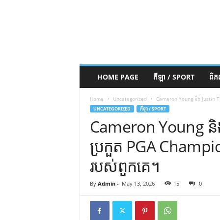
HOME PAGE
កីឡា / SPORT
ពិ
Home
Uncategorized
Cameron Young និង Justin T
UNCATEGORIZED
កីឡា / SPORT
Cameron Young និង
ប្រកួត PGA Champi
របស់ពួកគេ។
By
Admin
-
May 13, 2026
15
0