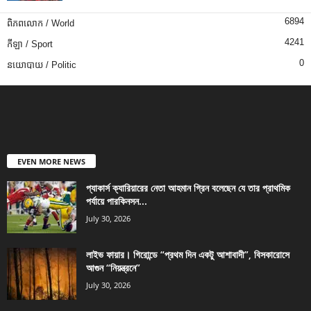
6894
ពិភពលោក / World
4241
កីឡា / Sport
0
នយោបាយ / Politic
EVEN MORE NEWS
প্যাকার্স ক্যারিয়ারের নেতা আহমান গ্রিন বলেছেন যে তার প্রাথমিক
পর্যায়ে পারকিনসন...
July 30, 2026
লাইভ ফায়ার। গিরোন্ডে “প্রথম দিন একটু আশাবাদী”, বিসকারোসে
আগুন “নিয়ন্ত্রনে”
July 30, 2026