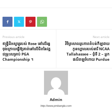
Previous article
Next article
ឥន្ទ្រីដ៏អស្ចារ្យរបស់ Rose នៅលើរន្ធ
វិចិត្រសាលរូបភាពតំបន់កីឡាវាយ
ចុងក្រោយធ្វើឱ្យគាត់នៅលើជិតនៃវគ្គ
កូនហ្គោលរបស់នារី NCAA
ជម្រុះសម្រាប់ PGA
Tallahassee – ជុំទី 2 – អ្នក
Championship ។
ផលិតឡចំហាយ Purdue
Admin
http://www.pmbangla.com