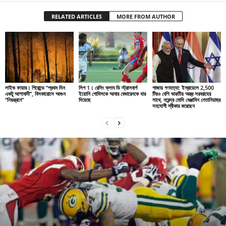
RELATED ARTICLES
MORE FROM AUTHOR
লাইভ ফায়ার। গিরোন্ডে “প্রথম দিন
লিগ 1। রেসিং ক্লাব ডি স্ট্রাসবার্গ
গাজায় গণহত্যা: ইস্রায়েলে 2,500
একটু আশাবাদী”, বিসকারোসে আগুন
ইয়োনি গোমিসকে আবার বেভারেনকে ধার
টিরও বেশি ভারতীয় অস্ত্র সরবরাহের
“নিয়ন্ত্রনে”
দিয়েছে
সাথে, নরেন্দ্র মোদি বেঞ্জামিন নেতানিয়াহুর
সহযোগী স্বীকার করেছেন