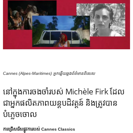
Cannes (Alpes-Maritimes) អ្នកឆ្លើយឆ្លងព័ត៌មានពិសេស
នៅក្នុងការចងចាំរបស់ Michèle Firk ដែល
ជាអ្នកផលិតភាពយន្តបដិវត្តន៍ និងត្រូវបាន
បំភ្លេចចោល
ការជ្រើសរើសផ្លូវការរបស់ Cannes Classics