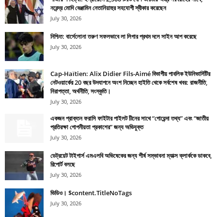
নরেন্দ্র মোদি বেঞ্জামিন নেতানিয়াহুর সহযোগী স্বীকার করেছেন
July 30, 2026
নিশ্চিত: বার্সেলোনা তরুণ সফলভাবে লা লিগার প্রথম দলে সাইন আপ করেছে
July 30, 2026
Cap-Haïtien: Alix Didier Fils-Aimé বিভাগীয় পাবলিক ইউনিভার্সিটির
নেটওয়ার্কের 20 বছর উদযাপনে অংশ নিচ্ছেন হাইতি থেকে সর্বশেষ খবর: রাজনীতি,
নিরাপত্তা, অর্থনীতি, সংস্কৃতি।
July 30, 2026
একজন প্রাক্তন ফরাসি ফাইটার পাইলট চীনের সাথে “গোয়েন্দা তথ্য” এবং “জাতীয়
প্রতিরক্ষা গোপনীয়তা প্রকাশের” জন্য অভিযুক্ত
July 30, 2026
ডেট্রয়েট টাইগার্স এমএলবি অভিষেকের জন্য শীর্ষ সম্ভাবনা ম্যাক্স ক্লার্ককে ডাকবে,
রিপোর্ট বলছে
July 30, 2026
ভিডিও। $content.TitleNoTags
July 30, 2026