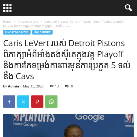
Home
Uncategorized
Caris LeVert របស់ Detroit Pistons ពិភាក្សាអំពីអាំងតង់ស៊ីតេក្នុងវគ្គ
Playoff និងការកែទម្រង់ការពារមុនការប្រកួត 5 ទល់នឹង Cavs
UNCATEGORIZED
កីឡា / SPORT
Caris LeVert របស់ Detroit Pistons
ពិភាក្សាអំពីអាំងតង់ស៊ីតេក្នុងវគ្គ Playoff
និងការកែទម្រង់ការពារមុនការប្រកួត 5 ទល់
នឹង Cavs
By
Admin
-
May 13, 2026
13
0