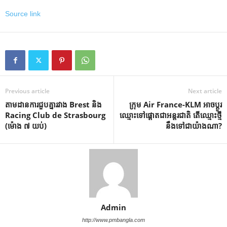
Source link
Previous article
Next article
តាមដានការជួបគ្នារវាង Brest និង
ក្រុម Air France-KLM អាច​ប្តូរ​
Racing Club de Strasbourg
ឈ្មោះ​ទៅ​ផ្តោត​ជា​អន្តរជាតិ តើ​ឈ្មោះ​ថ្មី​
(ម៉ោង ៧ យប់)
នឹង​ទៅជា​យ៉ាងណា?
Admin
http://www.pmbangla.com