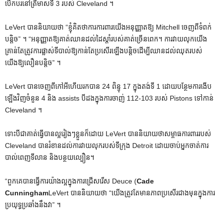
បើកបរនៅត្រីមាសទី 3 របស់ Cleveland ។
LeVert បាននិយាយថា “ខ្ញុំគិតថាការការពារយើងអនុញ្ញាតឱ្យ Mitchell ចេញពីទំពក់
បន្តិច” ។ “អនុញ្ញាតឱ្យគាត់ឈានដល់ដៃស្តាំរបស់គាត់ច្រើនពេក។ ការវាយលុកយើង
គ្រាន់តែត្រូវការផ្លាស់ទីបាល់ឱ្យកាន់តែប្រសើរឡើងបន្តិចដើម្បីឈានដល់ឈុតរបស់
យើងឱ្យលឿនបន្តិច” ។
LeVert បានចេញពីកៅអីហើយរកបាន 24 ពិន្ទុ 17 ក្នុងតង់ទី 1 ដោយបន្ថែមការងើប
ឡើងវិញចំនួន 4 និង assists បីដងក្នុងការចាញ់ 112-103 របស់ Pistons ទៅកាន់
Cleveland ។
ទោះបីជាគាត់ធ្វើបានល្អរៀងៗខ្លួនក៏ដោយ LeVert បាននិយាយថាសម្ពាធការពាររបស់
Cleveland បានរំខានដល់ការវាយលុករបស់ទីក្រុង Detroit ដោយចាប់អ្នកចាត់ការ
បាល់ពេញទីលាន និងបន្ថយល្បឿន។
“ពួកគេបានធ្វើការយ៉ាងល្អក្នុងការជ្រើសរើស Deuce (
Cade
Cunningham
LeVert បាននិយាយថា “យើងត្រូវតែមានភាពប្រសើរជាងមុនក្នុងការ
ប្រយុទ្ធប្រឆាំងនឹងវា” ។