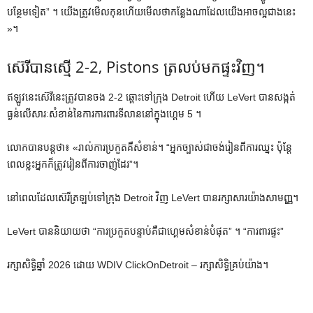
បន្ថែមទៀត” ។ យើង​ត្រូវ​មើល​កុន​ហើយ​មើល​ថា​កន្លែង​ណា​ដែល​យើង​អាច​ល្អ​ជាង​នេះ​
»។
ស៊េរីបានស្មើ 2-2, Pistons ត្រលប់មកផ្ទះវិញ។
ឥឡូវនេះស៊េរីនេះត្រូវបានចង 2-2 ឆ្ពោះទៅក្រុង Detroit ហើយ LeVert បានសង្កត់
ធ្ងន់លើសារៈសំខាន់នៃការការពារទីលាននៅក្នុងហ្គេម 5 ។
លោក​បាន​បន្ត​ថា​៖ «​រាល់​ការ​ប្រកួត​គឺ​សំខាន់​។ “អ្នកច្បាស់ជាចង់រៀនពីការឈ្នះ ប៉ុន្តែ
ពេលខ្លះអ្នកក៏ត្រូវរៀនពីការចាញ់ដែរ”។
នៅពេលដែលស៊េរីត្រឡប់ទៅក្រុង Detroit វិញ LeVert បានរក្សាសារយ៉ាងសាមញ្ញ។
LeVert បាននិយាយថា “ការប្រកួតបន្ទាប់គឺជាហ្គេមសំខាន់បំផុត” ។ “ការពារផ្ទះ”
រក្សាសិទ្ធិឆ្នាំ 2026 ដោយ WDIV ClickOnDetroit – រក្សាសិទ្ធិគ្រប់យ៉ាង។