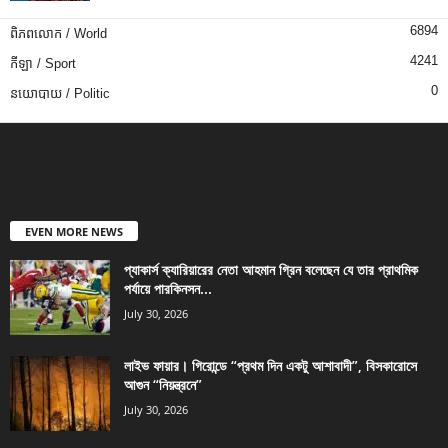
6894
ពិភពលោក / World
4241
កីឡា / Sport
0
នយោបាយ / Politic
EVEN MORE NEWS
প্যাকার্স ক্যারিয়ারের নেতা আহমান গ্রিন বলেছেন যে তার প্রাথমিক
পর্যায়ে পারকিনসন...
July 30, 2026
লাইভ ফায়ার। গিরোন্ডে “প্রথম দিন একটু আশাবাদী”, বিসকারোসে
আগুন “নিয়ন্ত্রনে”
July 30, 2026