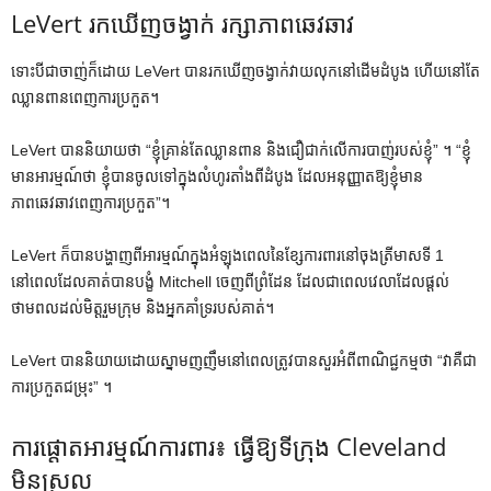
LeVert រក​ឃើញ​ចង្វាក់ រក្សា​ភាព​ឆេវឆាវ
ទោះបីជាចាញ់ក៏ដោយ LeVert បានរកឃើញចង្វាក់វាយលុកនៅដើមដំបូង ហើយនៅតែ
ឈ្លានពានពេញការប្រកួត។
LeVert បាននិយាយថា “ខ្ញុំគ្រាន់តែឈ្លានពាន និងជឿជាក់លើការបាញ់របស់ខ្ញុំ” ។ “ខ្ញុំ
មានអារម្មណ៍ថា ខ្ញុំបានចូលទៅក្នុងលំហូរតាំងពីដំបូង ដែលអនុញ្ញាតឱ្យខ្ញុំមាន
ភាពឆេវឆាវពេញការប្រកួត”។
LeVert ក៏បានបង្ហាញពីអារម្មណ៍ក្នុងអំឡុងពេលនៃខ្សែការពារនៅចុងត្រីមាសទី 1
នៅពេលដែលគាត់បានបង្ខំ Mitchell ចេញពីព្រំដែន ដែលជាពេលវេលាដែលផ្តល់
ថាមពលដល់មិត្តរួមក្រុម និងអ្នកគាំទ្ររបស់គាត់។
LeVert បាននិយាយដោយស្នាមញញឹមនៅពេលត្រូវបានសួរអំពីពាណិជ្ជកម្មថា “វាគឺជា
ការប្រកួតជម្រុះ” ។
ការផ្តោតអារម្មណ៍ការពារ៖ ធ្វើឱ្យទីក្រុង Cleveland
មិនស្រួល