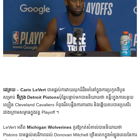
ដេត្រយ
–
Caris LeVert
បានផ្តល់ការវាយលុកដ៏រឹងមាំនៅក្នុងការប្រកួតទីបួន
សម្រាប់
ទីក្រុង Detroit Pistons
ប៉ុន្តែបន្ទាប់មកបាននិយាយថា គន្លឹះក្នុងការបន្ថយ
ល្បឿន Cleveland Cavaliers កំពុងរឹតបន្តឹងការការពារ និងឆ្លើយតបបានប្រសើរ
ជាងក្រោមសម្ពាធក្នុងវគ្គ Playoff ។
LeVert អតីត
Michigan Wolverines
គួរឱ្យកត់សំគាល់បាននិយាយថា
Pistons បានផ្តល់សេរីភាពដល់ Donovan Mitchell ច្រើនពេកក្នុងអំឡុងពេលនៃការ