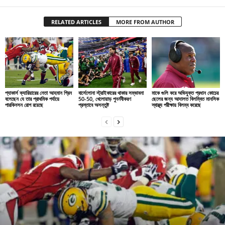
RELATED ARTICLES
MORE FROM AUTHOR
প্যাকার্স ক্যারিয়ারের নেতা আহমান গ্রিন
বার্সেলোনা স্ট্রাইকারের থাকার সম্ভাবনা
মাকে গুলি করে অভিযুক্ত প্রধান কোচের
বলেছেন যে তার প্রাথমিক পর্যায়ে
50-50, খেলোয়াড় পুনর্নবীকরণ
ছেলের জন্য আদালত বিলম্বিত মানসিক
পারকিনসন রোগ রয়েছে
প্রস্তাবে অসন্তুষ্ট
স্বাস্থ্য পরীক্ষায় বিলম্ব করেছে