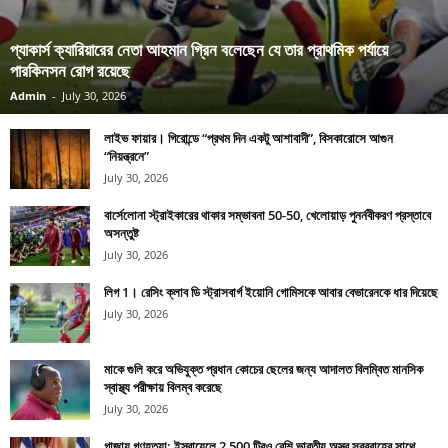
প্যাকার্স ক্যারিয়ারের নেতা আহমান গ্রিন বলেছেন যে তার প্রাথমিক পর্যায়ে
পারকিনসন রোগ রয়েছে
Admin
-
July 30, 2026
লাইভ ফায়ার। গিরোন্ডে “প্রথম দিন একটু আশাবাদী”, বিসকারোসে আগুন
“নিয়ন্ত্রনে”
July 30, 2026
বার্সেলোনা স্ট্রাইকারের থাকার সম্ভাবনা 50-50, খেলোয়াড় পুনর্নবীকরণ প্রস্তাবে
অসন্তুষ্ট
July 30, 2026
লিগ 1। রেসিং ক্লাব ডি স্ট্রাসবার্গ ইয়োনি গোমিসকে আবার বেভারেনকে ধার দিয়েছে
July 30, 2026
মাকে গুলি করে অভিযুক্ত প্রধান কোচের ছেলের জন্য আদালত বিলম্বিত মানসিক
স্বাস্থ্য পরীক্ষায় বিলম্ব করেছে
July 30, 2026
গাজায় গণহত্যা: ইস্রায়েলে 2,500 টিরও বেশি ভারতীয় অস্ত্র সরবরাহের সাথে,