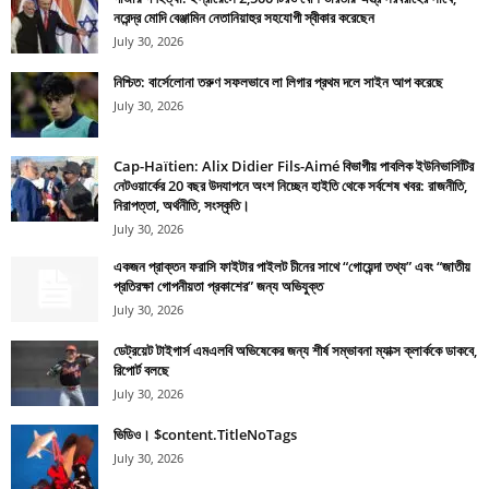
নরেন্দ্র মোদি বেঞ্জামিন নেতানিয়াহুর সহযোগী স্বীকার করেছেন
July 30, 2026
নিশ্চিত: বার্সেলোনা তরুণ সফলভাবে লা লিগার প্রথম দলে সাইন আপ করেছে
July 30, 2026
Cap-Haïtien: Alix Didier Fils-Aimé বিভাগীয় পাবলিক ইউনিভার্সিটির
নেটওয়ার্কের 20 বছর উদযাপনে অংশ নিচ্ছেন হাইতি থেকে সর্বশেষ খবর: রাজনীতি,
নিরাপত্তা, অর্থনীতি, সংস্কৃতি।
July 30, 2026
একজন প্রাক্তন ফরাসি ফাইটার পাইলট চীনের সাথে “গোয়েন্দা তথ্য” এবং “জাতীয়
প্রতিরক্ষা গোপনীয়তা প্রকাশের” জন্য অভিযুক্ত
July 30, 2026
ডেট্রয়েট টাইগার্স এমএলবি অভিষেকের জন্য শীর্ষ সম্ভাবনা ম্যাক্স ক্লার্ককে ডাকবে,
রিপোর্ট বলছে
July 30, 2026
ভিডিও। $content.TitleNoTags
July 30, 2026