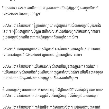
ខ្សែការពារ LeVert បាននិយាយថា គ្រាប់បាល់នៅតែធ្វើឱ្យអ្នកស៊ុតបញ្ចូលទីរបស់
Cleveland មិនសប្បាយចិត្ត។
LeVert បាននិយាយថា “ខ្ញុំគ្រាន់តែព្យាយាមធ្វើឱ្យមានការលំបាកសម្រាប់បុរសទាំង
នេះ” ។ “ខ្ញុំដឹងថាពួកគេល្អប៉ុណ្ណា ជាពិសេសនៅពេលដែលពួកគេមានផាសុកភាព។
ដូច្នេះសម្រាប់ពួកយើង វាជាការធ្វើឱ្យពួកគេពិបាកខ្លាំងណាស់”។
LeVert ក៏​បាន​ទទួល​ស្គាល់​ការ​ខក​ចិត្ត​របស់​គាត់​ចំពោះ​ភាព​ខុស​គ្នា​នៃ​ការ​បោះ​បាល់​
ដោយ​សេរី​បន្ទាប់​ពី Cleveland ព្យាយាម​បាញ់​ខុស​ច្រើន​ជាង​មុន។
LeVert បាននិយាយថា “យើងមានអារម្មណ៍ថាយើងដូចជាឈ្លានពានផងដែរ” ។
“យើងមានអារម្មណ៍ថាយើងកំពុងបើកបរពេញផ្លូវទៅលាបពណ៌។ យើងមិនបានទទួល
ការហៅទេ។ យើងគ្រាន់តែលេងពេញផ្លូវ ជាពិសេសនៅលើផ្លូវ”។
ចំពោះ​ការ​ធ្លាក់​ចុះ​របស់​លោក Mitchell បន្ទាប់​ពី​ត្រីមាស​ទី​បី​ដែល​កំពុង​ផ្ទុះ​នោះ លោក
LeVert បាន​និយាយ​ថា ការ​កែ​តម្រូវ​នឹង​កើត​ឡើង​បន្ទាប់​ពី​ពិនិត្យ​មើល​ភាពយន្ត។
LeVert បាននិយាយថា “គ្រាន់តែធ្វើឱ្យគាត់មានការលំបាក ប្រហែលជាបញ្ជូនគាត់