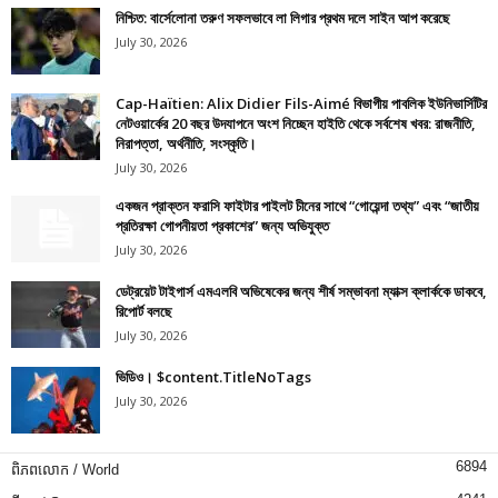
নিশ্চিত: বার্সেলোনা তরুণ সফলভাবে লা লিগার প্রথম দলে সাইন আপ করেছে
July 30, 2026
Cap-Haïtien: Alix Didier Fils-Aimé বিভাগীয় পাবলিক ইউনিভার্সিটির
নেটওয়ার্কের 20 বছর উদযাপনে অংশ নিচ্ছেন হাইতি থেকে সর্বশেষ খবর: রাজনীতি,
নিরাপত্তা, অর্থনীতি, সংস্কৃতি।
July 30, 2026
একজন প্রাক্তন ফরাসি ফাইটার পাইলট চীনের সাথে “গোয়েন্দা তথ্য” এবং “জাতীয়
প্রতিরক্ষা গোপনীয়তা প্রকাশের” জন্য অভিযুক্ত
July 30, 2026
ডেট্রয়েট টাইগার্স এমএলবি অভিষেকের জন্য শীর্ষ সম্ভাবনা ম্যাক্স ক্লার্ককে ডাকবে,
রিপোর্ট বলছে
July 30, 2026
ভিডিও। $content.TitleNoTags
July 30, 2026
6894
ពិភពលោក / World