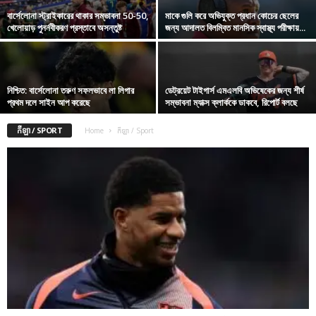
বার্সেলোনা স্ট্রাইকারের থাকার সম্ভাবনা 50-50,
মাকে গুলি করে অভিযুক্ত প্রধান কোচের ছেলের
খেলোয়াড় পুনর্নবীকরণ প্রস্তাবে অসন্তুষ্ট
জন্য আদালত বিলম্বিত মানসিক স্বাস্থ্য পরীক্ষায়...
নিশ্চিত: বার্সেলোনা তরুণ সফলভাবে লা লিগার
ডেট্রয়েট টাইগার্স এমএলবি অভিষেকের জন্য শীর্ষ
প্রথম দলে সাইন আপ করেছে
সম্ভাবনা ম্যাক্স ক্লার্ককে ডাকবে, রিপোর্ট বলছে
កីឡា / SPORT
Home
កីឡា / Sport