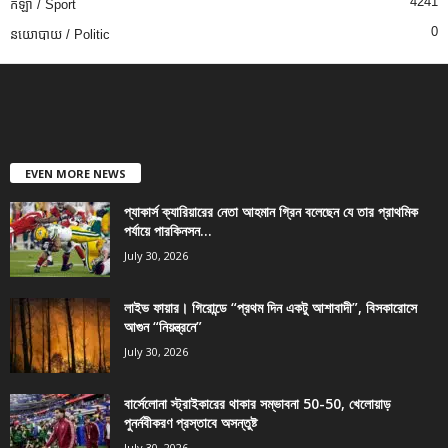
4241
កីឡា / Sport
0
នយោបាយ / Politic
EVEN MORE NEWS
প্যাকার্স ক্যারিয়ারের নেতা আহমান গ্রিন বলেছেন যে তার প্রাথমিক
পর্যায়ে পারকিনসন...
July 30, 2026
লাইভ ফায়ার। গিরোন্ডে “প্রথম দিন একটু আশাবাদী”, বিসকারোসে
আগুন “নিয়ন্ত্রনে”
July 30, 2026
বার্সেলোনা স্ট্রাইকারের থাকার সম্ভাবনা 50-50, খেলোয়াড়
পুনর্নবীকরণ প্রস্তাবে অসন্তুষ্ট
July 30, 2026