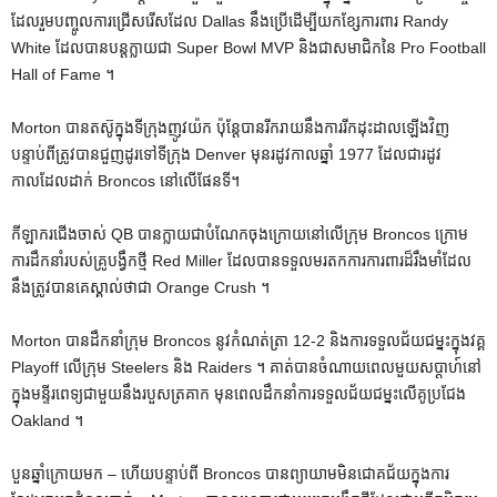
ដែលរួមបញ្ចូលការជ្រើសរើសដែល Dallas នឹងប្រើដើម្បីយកខ្សែការពារ Randy
White ដែលបានបន្តក្លាយជា Super Bowl MVP និងជាសមាជិកនៃ Pro Football
Hall of Fame ។
Morton បានតស៊ូក្នុងទីក្រុងញូវយ៉ក ប៉ុន្តែបានរីករាយនឹងការរីកដុះដាលឡើងវិញ
បន្ទាប់ពីត្រូវបានជួញដូរទៅទីក្រុង Denver មុនរដូវកាលឆ្នាំ 1977 ដែលជារដូវ
កាលដែលដាក់ Broncos នៅលើផែនទី។
កីឡាករជើងចាស់ QB បានក្លាយជាបំណែកចុងក្រោយនៅលើក្រុម Broncos ក្រោម
ការដឹកនាំរបស់គ្រូបង្វឹកថ្មី Red Miller ដែលបានទទួលមរតកការការពារដ៏រឹងមាំដែល
នឹងត្រូវបានគេស្គាល់ថាជា Orange Crush ។
Morton បានដឹកនាំក្រុម Broncos នូវកំណត់ត្រា 12-2 និងការទទួលជ័យជម្នះក្នុងវគ្គ
Playoff លើក្រុម Steelers និង Raiders ។ គាត់បានចំណាយពេលមួយសប្តាហ៍នៅ
ក្នុងមន្ទីរពេទ្យជាមួយនឹងរបួសត្រគាក មុនពេលដឹកនាំការទទួលជ័យជម្នះលើគូប្រជែង
Oakland ។
បួនឆ្នាំក្រោយមក – ហើយបន្ទាប់ពី Broncos បានព្យាយាមមិនជោគជ័យក្នុងការ