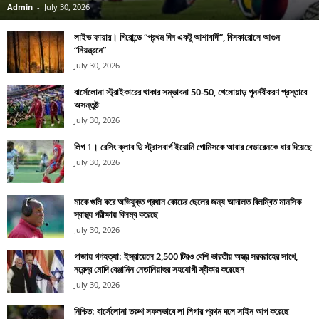
Admin
-
July 30, 2026
লাইভ ফায়ার। গিরোন্ডে “প্রথম দিন একটু আশাবাদী”, বিসকারোসে আগুন
“নিয়ন্ত্রনে”
July 30, 2026
বার্সেলোনা স্ট্রাইকারের থাকার সম্ভাবনা 50-50, খেলোয়াড় পুনর্নবীকরণ প্রস্তাবে
অসন্তুষ্ট
July 30, 2026
লিগ 1। রেসিং ক্লাব ডি স্ট্রাসবার্গ ইয়োনি গোমিসকে আবার বেভারেনকে ধার দিয়েছে
July 30, 2026
মাকে গুলি করে অভিযুক্ত প্রধান কোচের ছেলের জন্য আদালত বিলম্বিত মানসিক
স্বাস্থ্য পরীক্ষায় বিলম্ব করেছে
July 30, 2026
গাজায় গণহত্যা: ইস্রায়েলে 2,500 টিরও বেশি ভারতীয় অস্ত্র সরবরাহের সাথে,
নরেন্দ্র মোদি বেঞ্জামিন নেতানিয়াহুর সহযোগী স্বীকার করেছেন
July 30, 2026
নিশ্চিত: বার্সেলোনা তরুণ সফলভাবে লা লিগার প্রথম দলে সাইন আপ করেছে