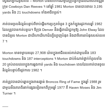
ស្វែងរកអ្នកជំនួសគាត់ – Morton បានសហការជាមួយគ្រូបង្វឹកថ្មីដែលជាអតីតមិត្តរួម
ក្រុម Cowboys Dan Reeves ។ នៅឆ្នាំ 1981 Morton បានបោះចោល 3,195
yards និង 21 touchdowns ទាំងអាជីពខ្ពស់។
គាត់បានចូលនិវត្តន៍បន្ទាប់ពីចាប់ផ្តើមការប្រកួតចំនួន 3 ក្នុងកំឡុងរដូវកាលឆ្នាំ 1982
ដែលត្រូវបានកាត់បន្ថយ។ ទីក្រុង Denver នឹងធ្វើពាណិជ្ជកម្មឱ្យ John Elway ដែល
បានជំនួស Morton ជាយីហោយីហោដ៏ល្បីល្បាញបំផុត និងជាទីគោរពបំផុតរបស់លេខ
7 ។
Morton មានចម្ងាយសរុប 27,908 យ៉ាតក្នុងអាជីពរបស់គាត់ជាមួយនឹង 183
touchdowns និង 187 interceptions ។ Morton ជាប់ចំណាត់ថ្នាក់កំពូលទាំង
20 គ្រប់ពេលវេលាក្នុងការឆ្លងកាត់ yards និង touchdown ពេលដែលគាត់បានចូល
និវត្តន៍បន្ទាប់ពីរដូវកាល 1982 ។
គាត់ត្រូវបានជាប់ឆ្នោតក្នុងពានរង្វាន់ Broncos Ring of Fame ក្នុងឆ្នាំ 1988 រួម
ជាមួយនឹងតារាពីរនាក់ផ្សេងទៀតមកពីក្រុមឆ្នាំ 1977 គឺ Haven Moses និង Jim
Turner ។
___