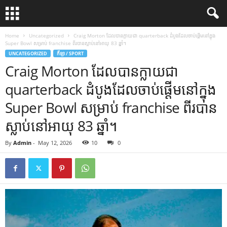
Home
Uncategorized
Craig Morton ដែលបានក្លាយជា quarterback ដំបូងដែលចាប់ផ្តើមនៅក្នុង
Super Bowl សម្រាប់ franchise ពីរបានស្លាប់នៅអាយុ 83 ឆ្នាំ។
UNCATEGORIZED
កីឡា / SPORT
Craig Morton ដែលបានក្លាយជា
quarterback ដំបូងដែលចាប់ផ្តើមនៅក្នុង
Super Bowl សម្រាប់ franchise ពីរបាន
ស្លាប់នៅអាយុ 83 ឆ្នាំ។
By
Admin
-
May 12, 2026
10
0