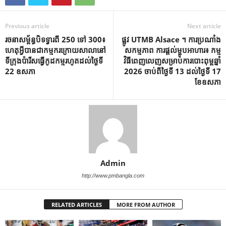
Previous article
Next article
រចនាសម្ព័ន្ធបិទទ្វារពី 250 ទៅ 300៖
ផ្លូវ UTMB Alsace ។ ការប្រណាំង
ហេតុអ្វីបានជាកម្មករក្រោយសាលានៅ
សកម្មភាព ការផ្តល់ម្ហូបអាហារ៖ កម្ម
ទីក្រុងប៉ារីសធ្វើកូដកម្មរហូតដល់ថ្ងៃទី
វិធីពេញលេញសម្រាប់ការបោះពុម្ពឆ្នាំ
22 ឧសភា
2026 ចាប់ពីថ្ងៃទី 13 ដល់ថ្ងៃទី 17
ខែឧសភា
Admin
http://www.pmbangla.com
RELATED ARTICLES
MORE FROM AUTHOR