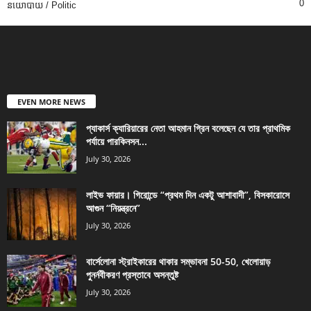
0
នយោបាយ / Politic
EVEN MORE NEWS
প্যাকার্স ক্যারিয়ারের নেতা আহমান গ্রিন বলেছেন যে তার প্রাথমিক
পর্যায়ে পারকিনসন...
July 30, 2026
লাইভ ফায়ার। গিরোন্ডে “প্রথম দিন একটু আশাবাদী”, বিসকারোসে
আগুন “নিয়ন্ত্রনে”
July 30, 2026
বার্সেলোনা স্ট্রাইকারের থাকার সম্ভাবনা 50-50, খেলোয়াড়
পুনর্নবীকরণ প্রস্তাবে অসন্তুষ্ট
July 30, 2026