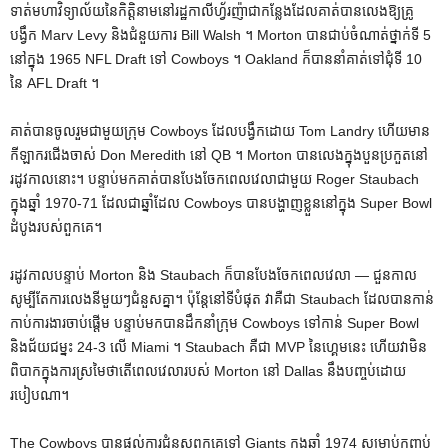
ទាត់មហាវិទ្យាល័យនៃកិត្តិនាមនៅរដ្ឋកាលីហ្វ័រញ៉ាជាកន្លែងដែលគាត់បានលេងឱ្យគ្រូ
បង្វឹក Marv Levy និងជំនួយការ Bill Walsh ។ Morton បានជាប់ចំណាត់ថ្នាក់ទី 5
នៅក្នុង 1965 NFL Draft ទៅ Cowboys ។ Oakland ក៏បាននាំគាត់ទៅជុំទី 10
នៃ AFL Draft ។
គាត់បានចូលរួមជាមួយក្រុម Cowboys ដែលបង្វឹកដោយ Tom Landry ហើយមាន
កីឡាករជើងចាស់ Don Meredith នៅ QB ។ Morton បានលេងក្នុងបួនប្រកួតនៅ
រដូវកាលនោះ។ បន្ទាប់មកគាត់បានបែងចែកពេលវេលាជាមួយ Roger Staubach
ក្នុងឆ្នាំ 1970-71 ដែលជាឆ្នាំដែល Cowboys បានបង្ហាញខ្លួននៅក្នុង Super Bowl
ដំបូងរបស់ពួកគេ។
រដូវកាលបន្ទាប់ Morton និង Staubach ក៏បានបែងចែកពេលវេលា — ជួនកាល
សូម្បីតែការលេងនីមួយៗជំនួសគ្នា។ ប៉ុន្តែនៅទីបំផុត វាគឺជា Staubach ដែលបានកាន់
កាប់ការងារចាប់ផ្តើម បន្ទាប់មកបានដឹកនាំក្រុម Cowboys ទៅកាន់ Super Bowl
និងជ័យជម្នះ 24-3 លើ Miami ។ Staubach គឺជា MVP នៃហ្គេមនេះ ហើយវាមិន
ពិបាកក្នុងការស្រមៃថាតើពេលវេលារបស់ Morton នៅ Dallas នឹងបញ្ចប់ដោយ
របៀបណា។
The Cowboys បានផ្តល់ការជំនួសពួកគេទៅ Giants ក្នុងឆ្នាំ 1974 សម្រាប់កញ្ចប់