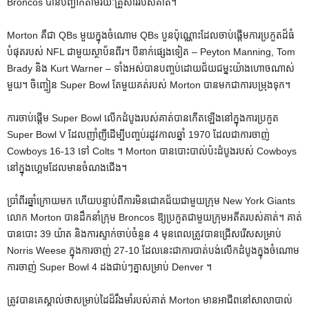
Broncos បានបញ្ជាក់តាមរយៈគ្រួសាររបស់គាត់។
Morton គឺជា QBs មួយក្នុងចំណោម QBs បួនប៉ុណ្ណោះដែលចាប់ផ្តើមការប្រកួតដ៏ធំ
បំផុតរបស់ NFL ជាមួយស្ថាប័នពីរ។ បីនាក់ផ្សេងទៀត – Peyton Manning, Tom
Brady និង Kurt Warner – ទាំងអស់បានបញ្ចប់ដោយជ័យជម្នះយ៉ាងហោចណាស់
មួយ។ ចិញ្ចៀន Super Bowl តែមួយគត់របស់ Morton បានមកជាការបម្រុងទុក។
ការចាប់ផ្តើម Super Bowl លើកដំបូងរបស់គាត់បានកើតឡើងនៅក្នុងការប្រកួត
Super Bowl V ដែលញាំញីដើម្បីបញ្ចប់រដូវកាលឆ្នាំ 1970 ដែលជាការចាញ់
Cowboys 16-13 ទៅ Colts ។ Morton បានបោះបាល់ប៉ះដំបូងរបស់ Cowboys
នៅក្នុងហ្គេមដែលមានចំណងជើង។
ប្រាំពីរឆ្នាំក្រោយមក ហើយបន្ទាប់ពីការមិនជោគជ័យជាមួយក្រុម New York Giants
លោក Morton បានដឹកនាំក្រុម Broncos ឱ្យប្រកួតជាមួយក្រុមអតីតរបស់គាត់។ គាត់
បានបោះ 39 យ៉ាត និងការស្ទាក់ចាប់ចំនួន 4 មុនពេលត្រូវបានជ្រើសរើសសម្រាប់
Norris Weese ក្នុងការចាញ់ 27-10 ដែលនេះជាការបាត់បង់លើកដំបូងក្នុងចំណោម
ការចាញ់ Super Bowl 4 ដងជាប់ៗគ្នាសម្រាប់ Denver ។
ត្រូវបានគេស្គាល់ថាសម្រាប់ដៃដ៏រឹងមាំរបស់គាត់ Morton មានអាជីពនៅសាលាបាល់