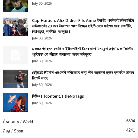
July 30, 2026
Cap-Haïtien: Alix Didier Fils-Aimé বিভাগীয় পাবলিক ইউনিভার্সিটির
নেটওয়ার্কের 20 বছর উদযাপনে অংশ নিচ্ছেন হাইতি থেকে সর্বশেষ খবর: রাজনীতি,
নিরাপত্তা, অর্থনীতি, সংস্কৃতি।
July 30, 2026
একজন প্রাক্তন ফরাসি ফাইটার পাইলট চীনের সাথে “গোয়েন্দা তথ্য” এবং “জাতীয়
প্রতিরক্ষা গোপনীয়তা প্রকাশের” জন্য অভিযুক্ত
July 30, 2026
ডেট্রয়েট টাইগার্স এমএলবি অভিষেকের জন্য শীর্ষ সম্ভাবনা ম্যাক্স ক্লার্ককে ডাকবে,
রিপোর্ট বলছে
July 30, 2026
ভিডিও। $content.TitleNoTags
July 30, 2026
6894
ពិភពលោក / World
4241
កីឡា / Sport