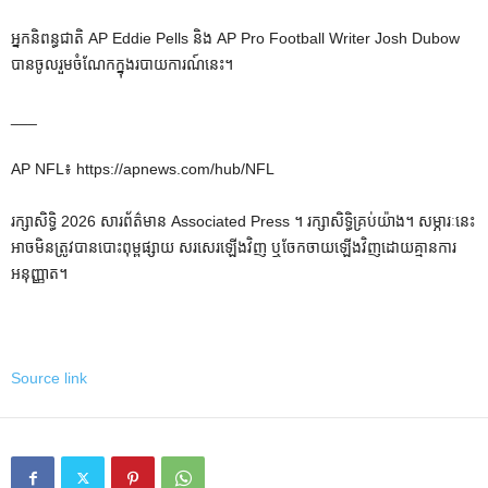
អ្នកនិពន្ធជាតិ AP Eddie Pells និង AP Pro Football Writer Josh Dubow
បានចូលរួមចំណែកក្នុងរបាយការណ៍នេះ។
___
AP NFL៖ https://apnews.com/hub/NFL
រក្សាសិទ្ធិ 2026 សារព័ត៌មាន Associated Press ។ រក្សាសិទ្ធិគ្រប់យ៉ាង។ សម្ភារៈនេះ
អាចមិនត្រូវបានបោះពុម្ពផ្សាយ សរសេរឡើងវិញ ឬចែកចាយឡើងវិញដោយគ្មានការ
អនុញ្ញាត។
Source link