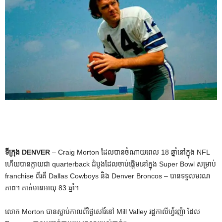
ទីក្រុង DENVER
– Craig Morton ដែលបានចំណាយពេល 18 ឆ្នាំនៅក្នុង NFL
ហើយបានក្លាយជា quarterback ដំបូងដែលចាប់ផ្តើមនៅក្នុង Super Bowl សម្រាប់
franchise ពីរគឺ Dallas Cowboys និង Denver Broncos – បានទទួលមរណ
ភាព។ គាត់មានអាយុ 83 ឆ្នាំ។
លោក Morton បានស្លាប់កាលពីថ្ងៃសៅរ៍នៅ Mill Valley រដ្ឋកាលីហ្វ័រញ៉ា ដែល