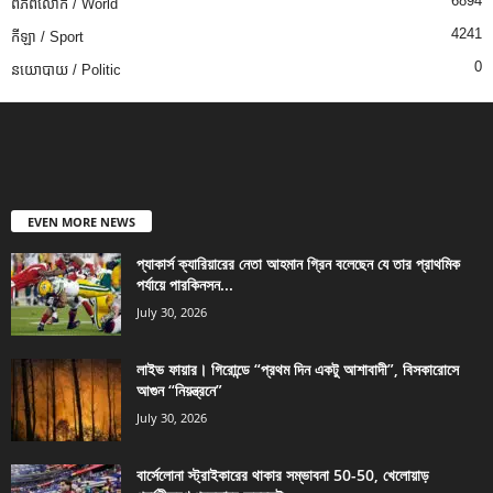
6894
ពិភពលោក / World
4241
កីឡា / Sport
0
នយោបាយ / Politic
EVEN MORE NEWS
প্যাকার্স ক্যারিয়ারের নেতা আহমান গ্রিন বলেছেন যে তার প্রাথমিক
পর্যায়ে পারকিনসন...
July 30, 2026
লাইভ ফায়ার। গিরোন্ডে “প্রথম দিন একটু আশাবাদী”, বিসকারোসে
আগুন “নিয়ন্ত্রনে”
July 30, 2026
বার্সেলোনা স্ট্রাইকারের থাকার সম্ভাবনা 50-50, খেলোয়াড়