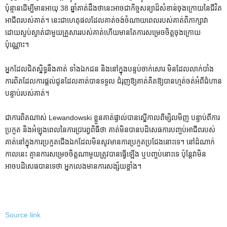
ប៉ុន្មានដើម្បីមានអាយុ 38 ឆ្នាំគាត់ដឹងថានេះអាចជាកិច្ចសន្យាដ៏សំខាន់ចុងក្រោយនៃជីវិត
អាជីពរបស់គាត់។ នេះជាហេតុផលដែលគាត់ចង់ចំណាយពេលរបស់គាត់ពិភាក្សាវា
ដោយស្ងប់ស្ងាត់ជាមួយគ្រួសាររបស់គាត់ហើយមានតែការសម្រេចចិត្តចុងក្រោយ
ប៉ុណ្ណោះ។
អ្នកដែលជិតស្និទ្ធនឹងគាត់ ទាំងឯកជន និងនៅក្នុងបន្ទប់ចាក់សោរ មិនដែលលាក់បាំង
ការពិតដែលការផ្តល់ជូនដែលគាត់បានទទួល ជំរុញឱ្យគាត់គិតឱ្យបានហ្មត់ចត់អំពីជំហាន
បន្ទាប់របស់គាត់។
ជាការពិតណាស់ Lewandowski ខ្លួនគាត់ផ្ទាល់បានស្នើកាលពីម្សិលមិញ បន្ទាប់ពីការ
ប្រកួត និងអំឡុងពេលនៃការប្រារព្ធពិធីថា គាត់មិនបានបដិសេធការបញ្ចប់អាជីពរបស់
គាត់នៅក្នុងការប្រកួតជើងឯកដែលមិនសូវមានការប្រកួតប្រជែងនោះទេ។ នៅដំណាក់
កាលនេះ គ្មានការសម្រេចចិត្តណាមួយត្រូវបានធ្វើឡើង ឬបញ្ចប់នោះទេ ប៉ុន្តែវាមិន
អាចបដិសេធបានទេថា អ្នកលេងមានការសង្ស័យខ្លាំង។
Source link