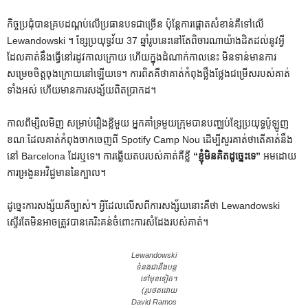
កិច្ចប្រជុំបានគ្របដណ្តប់លើប្រធានបទជាច្រើន ប៉ុន្តែការផ្តោតសំខាន់គឺទៅលើ
Lewandowski ។ ខ្សែប្រយុទ្ធវ័យ 37 ឆ្នាំរូបនេះនៅតែពិចារណាយ៉ាងដិតដល់នូវអ្វី
ដែលគាត់នឹងធ្វើនៅរដូវកាលក្រោយ ហើយក្នុងដំណាក់កាលនេះ មិនទាន់មានការ
សម្រេចចិត្តចុងក្រោយនៅឡើយទេ។ ការពិតគឺថាគាត់កំពុងថ្លឹងថ្លែងជម្រើសរបស់គាត់
ទាំងអស់ ហើយមានការសង្ស័យពិតប្រាកដ។
កាលពីម្សិលមិញ សម្រាប់រឿងខ្លីមួយ អ្នកគាំទ្រមួយក្រុមបានបញ្ឈប់ខ្សែប្រយុទ្ធប៉ូឡូញ
ខណៈដែលគាត់កំពុងចាកចេញពី Spotify Camp Nou ដើម្បីសួរគាត់ថាតើគាត់នឹង
នៅ Barcelona ដែរឬទេ។ ការឆ្លើយតបរបស់គាត់គឺខ្លី
“ខ្ញុំមិនគិតដូច្នេះទេ”
អមដោយ
ការអ្រងួនអវិជ្ជមាននៃក្បាល។
ដូច្នេះការសង្ស័យគឺច្បាស់។ អ្វីដែលលើសពីការសង្ស័យនោះគឺថា Lewandowski
ស្ទើរតែមិនអាចត្រូវបានគេរិះគន់ចំពោះការសំដែងរបស់គាត់។
Lewandowski
ទំនងជានឹងបន្ត
ទៅមុខទៀត។
(រូបថតដោយ
David Ramos