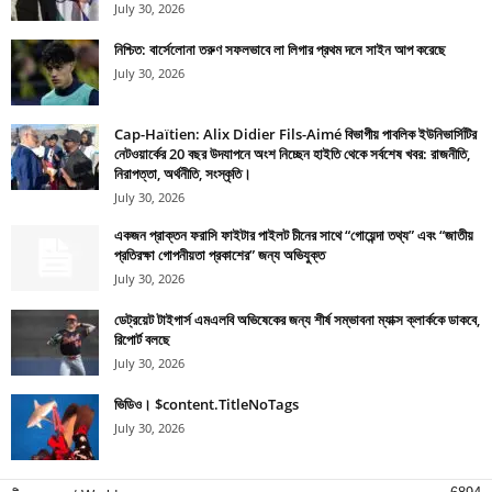
July 30, 2026
নিশ্চিত: বার্সেলোনা তরুণ সফলভাবে লা লিগার প্রথম দলে সাইন আপ করেছে
July 30, 2026
Cap-Haïtien: Alix Didier Fils-Aimé বিভাগীয় পাবলিক ইউনিভার্সিটির
নেটওয়ার্কের 20 বছর উদযাপনে অংশ নিচ্ছেন হাইতি থেকে সর্বশেষ খবর: রাজনীতি,
নিরাপত্তা, অর্থনীতি, সংস্কৃতি।
July 30, 2026
একজন প্রাক্তন ফরাসি ফাইটার পাইলট চীনের সাথে “গোয়েন্দা তথ্য” এবং “জাতীয়
প্রতিরক্ষা গোপনীয়তা প্রকাশের” জন্য অভিযুক্ত
July 30, 2026
ডেট্রয়েট টাইগার্স এমএলবি অভিষেকের জন্য শীর্ষ সম্ভাবনা ম্যাক্স ক্লার্ককে ডাকবে,
রিপোর্ট বলছে
July 30, 2026
ভিডিও। $content.TitleNoTags
July 30, 2026