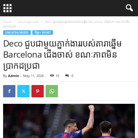
Home
Uncategorized
Deco ជួបជាមួយភ្នាក់ងាររបស់តារាឆ្នើម Barcelona ជើងចាស់ ខណៈភាពមិន
ប្រាកដប្រជា
UNCATEGORIZED
កីឡា / SPORT
Deco ជួបជាមួយភ្នាក់ងាររបស់តារាឆ្នើម
Barcelona ជើងចាស់ ខណៈភាពមិន
ប្រាកដប្រជា
By
Admin
-
May 11, 2026
10
0