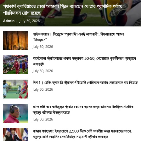
প্যাকার্স ক্যারিয়ারের নেতা আহমান গ্রিন বলেছেন যে তার প্রাথমিক পর্যায়ে
পারকিনসন রোগ রয়েছে
Admin
-
July 30, 2026
লাইভ ফায়ার। গিরোন্ডে “প্রথম দিন একটু আশাবাদী”, বিসকারোসে আগুন
“নিয়ন্ত্রনে”
July 30, 2026
বার্সেলোনা স্ট্রাইকারের থাকার সম্ভাবনা 50-50, খেলোয়াড় পুনর্নবীকরণ প্রস্তাবে
অসন্তুষ্ট
July 30, 2026
লিগ 1। রেসিং ক্লাব ডি স্ট্রাসবার্গ ইয়োনি গোমিসকে আবার বেভারেনকে ধার দিয়েছে
July 30, 2026
মাকে গুলি করে অভিযুক্ত প্রধান কোচের ছেলের জন্য আদালত বিলম্বিত মানসিক
স্বাস্থ্য পরীক্ষায় বিলম্ব করেছে
July 30, 2026
গাজায় গণহত্যা: ইস্রায়েলে 2,500 টিরও বেশি ভারতীয় অস্ত্র সরবরাহের সাথে,
নরেন্দ্র মোদি বেঞ্জামিন নেতানিয়াহুর সহযোগী স্বীকার করেছেন