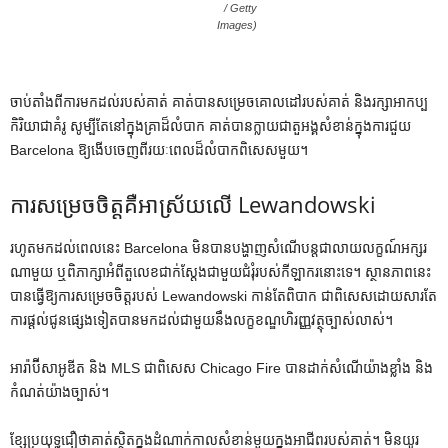
/ Getty
Images)
ចាប់តាំងពីការមកដល់របស់គាត់ គាត់បានសម្រេចគោលដៅរបស់គាត់ និងរក្សាអាកប្ប
កិរិយាជាគំរូ សូម្បីតែនៅក្នុងគ្រាដ៏លំបាក គាត់បានក្លាយជាតួអង្គសំខាន់ក្នុងការជួយ
Barcelona ឱ្យងើបចេញពីរយៈពេលដ៏លំបាកពិសេសមួយ។
ការសម្រេចចិត្តគឺអាស្រ័យលើ Lewandowski
រហូតមកដល់ពេលនេះ Barcelona មិនបានបង្ហាញសំណើបន្តជាលាយលក្ខណ៍អក្សរ
ណាមួយ ឬពិភាក្សាអំពីតួលេខជាក់ស្តែងជាមួយជំរុំរបស់កីឡាករនោះទេ។ ស្ថានភាពនេះ
បានធ្វើឱ្យការសម្រេចចិត្តរបស់ Lewandowski កាន់តែពិបាក ជាពិសេសដោយសារតែ
ការផ្តល់ជូនផ្សេងទៀតបានមកដល់ជាមួយនឹងលក្ខខណ្ឌហិរញ្ញវត្ថុច្បាស់លាស់។
អារ៉ាប៊ីសាអូឌីត និង MLS ជាពិសេស Chicago Fire បានដាក់សំណើយ៉ាងខ្លាំង និង
កំណត់យ៉ាងច្បាស់។
ខ្សែប្រយុទ្ធជឿថាគាត់ស្ថិតក្នុងដំណាក់កាលសំខាន់មួយក្នុងអាជីពរបស់គាត់។ មិនយូរ