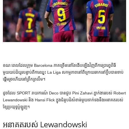
ខណៈពេលដែលក្រុម Barcelona ភាគច្រើននៅតែងើបឡើងវិញពីការប្រារព្ធពិធី
មួយយប់ដ៏យូរបន្ទាប់ពីការឈ្នះ La Liga សកម្មភាពនៅពីក្រោយឆាកនៅក្លឹបបានចាប់
ផ្តើមរួចហើយនៅព្រឹកព្រលឹម។
ដូចដែល SPORT រាយការណ៍ Deco បានជួប Pini Zahavi ភ្នាក់ងាររបស់ Robert
Lewandowski និង Hansi Flick ក្នុងជំនួបដ៏សំខាន់មួយទាក់ទងនឹងអនាគតរបស់
ខ្សែប្រយុទ្ធប៉ូឡូញ។
អនាគតរបស់ Lewandowski