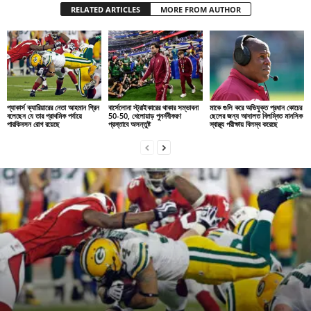
RELATED ARTICLES
MORE FROM AUTHOR
প্যাকার্স ক্যারিয়ারের নেতা আহমান গ্রিন
বার্সেলোনা স্ট্রাইকারের থাকার সম্ভাবনা
মাকে গুলি করে অভিযুক্ত প্রধান কোচের
বলেছেন যে তার প্রাথমিক পর্যায়ে
50-50, খেলোয়াড় পুনর্নবীকরণ
ছেলের জন্য আদালত বিলম্বিত মানসিক
পারকিনসন রোগ রয়েছে
প্রস্তাবে অসন্তুষ্ট
স্বাস্থ্য পরীক্ষায় বিলম্ব করেছে