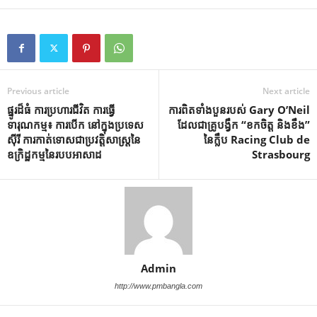
Previous article
Next article
ផ្នូរដ៏ធំ ការប្រហារជីវិត ការធ្វើ
ការពិតទាំងបួនរបស់ Gary O’Neil
ទារុណកម្ម៖ ការបើក នៅក្នុងប្រទេស
ដែលជាគ្រូបង្វឹក “ខកចិត្ត និងខឹង”
ស៊ីរី ការកាត់ទោសជាប្រវត្តិសាស្ត្រនៃ
នៃក្លឹប Racing Club de
ឧក្រិដ្ឋកម្មនៃរបបអាសាដ
Strasbourg
Admin
http://www.pmbangla.com